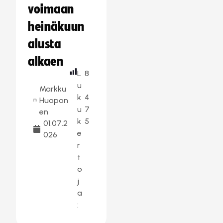
voimaan
heinäkuun
alusta
alkaen
L
8
u
Markku
k
4
Huopon
u
7
en
k
5
01.07.2
e
026
r
t
o
j
a
: