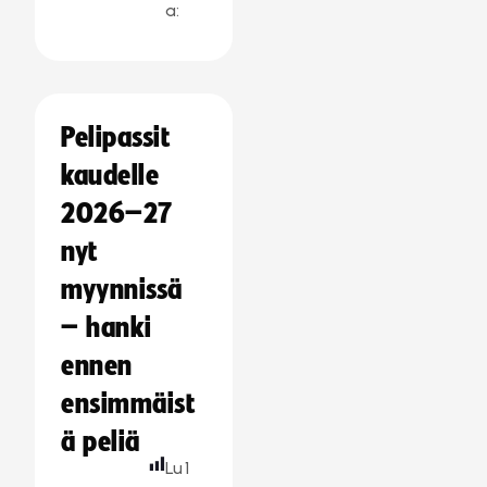
a:
Pelipassit
kaudelle
2026–27
nyt
myynnissä
– hanki
ennen
ensimmäist
ä peliä
Lu
1