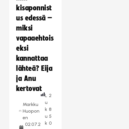
kisaponnist
us edessä –
miksi
vapaaehtois
eksi
kannattaa
lähteä? Eija
ja Anu
kertovat
L
2
u
Markku
k
8
Huopon
u
5
en
k
0
02.07.2