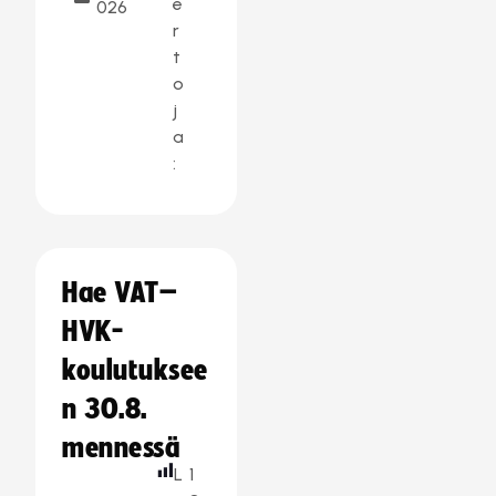
e
026
r
t
o
j
a
:
Hae VAT–
HVK-
koulutuksee
n 30.8.
mennessä
L
1