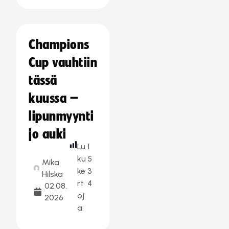
Champions
Cup vauhtiin
tässä
kuussa –
lipunmyynti
jo auki
Lu
1
ku
5
Mika
ke
3
Hilska
rt
4
02.08.
oj
2026
a: