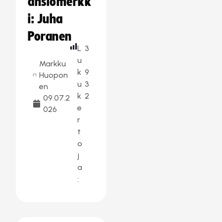
ansiomerkk
i: Juha
Poranen
L
3
u
Markku
k
9
Huopon
u
3
en
k
2
09.07.2
e
026
r
t
o
j
a
: