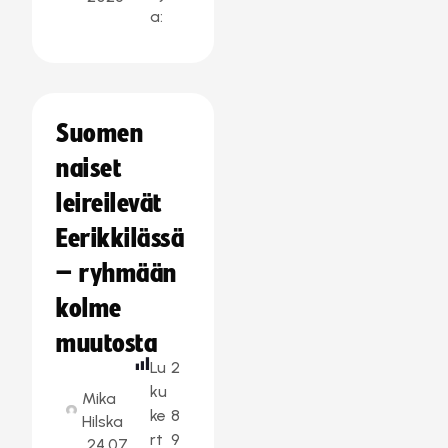
a:
Suomen
naiset
leireilevät
Eerikkilässä
– ryhmään
kolme
muutosta
Lu
2
ku
Mika
ke
8
Hilska
rt
9
24.07.