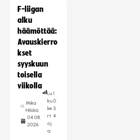
F-liigan
alku
häämöttää:
Avauskierro
kset
syyskuun
toisella
viikolla
Lu
1
ku
0
Mika
ke
3
Hilska
rt
4
04.08.
oj
2026
a: