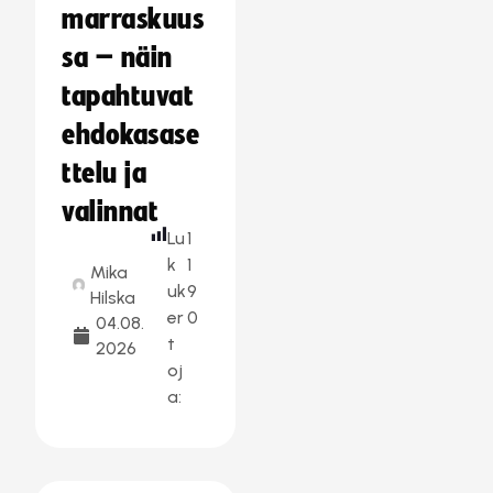
marraskuus
sa – näin
tapahtuvat
ehdokasase
ttelu ja
valinnat
Lu
1
k
1
Mika
uk
9
Hilska
er
0
04.08.
t
2026
oj
a: