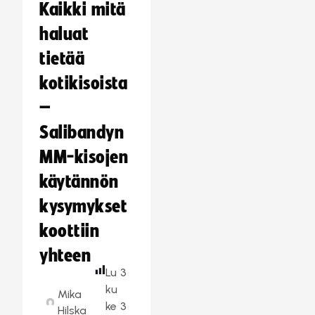
Kaikki mitä
haluat
tietää
kotikisoista
–
Salibandyn
MM-kisojen
käytännön
kysymykset
koottiin
yhteen
Lu
3
ku
Mika
ke
3
Hilska