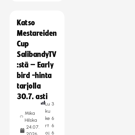
Katso
Mestareiden
Cup
SalibandyTV
:stä – Early
bird -hinta
tarjolla
30.7. asti
Lu
3
ku
Mika
ke
6
Hilska
rt
6
24.07.
oj
6
2026