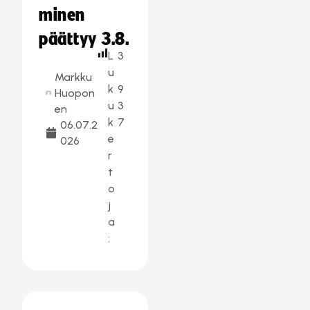
minen
päättyy 3.8.
L
3
u
Markku
k
9
Huopon
u
3
en
k
7
06.07.2
e
026
r
t
o
j
a
: