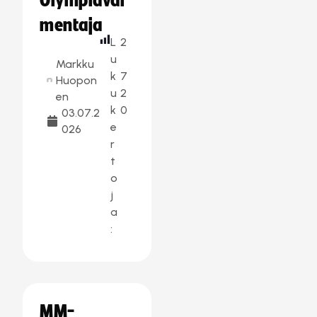
Olympiaval
mentaja
L
2
u
Markku
k
7
Huopon
u
2
en
k
0
03.07.2
e
026
r
t
o
j
a
:
MM-