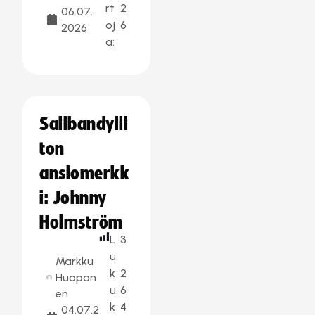
rt
2
06.07.
oj
6
2026
a:
Salibandylii
ton
ansiomerkk
i: Johnny
Holmström
L
3
u
Markku
k
2
Huopon
u
6
en
k
4
04.07.2