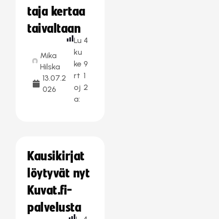
taja kertaa
taivaltaan
Lu
4
ku
Mika
ke
9
Hilska
rt
1
13.07.2
oj
2
026
a:
Kausikirjat
löytyvät nyt
Kuvat.fi-
palvelusta