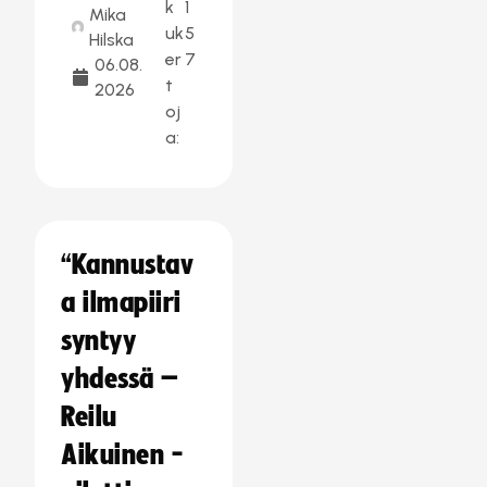
k
1
Mika
uk
5
Hilska
er
7
06.08.
t
2026
oj
a:
“Kannustav
a ilmapiiri
syntyy
yhdessä –
Reilu
Aikuinen -