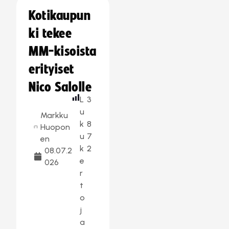
Kotikaupun
ki tekee
MM-kisoista
erityiset
Nico Salolle
L
3
u
Markku
k
8
Huopon
u
7
en
k
2
08.07.2
e
026
r
t
o
j
a