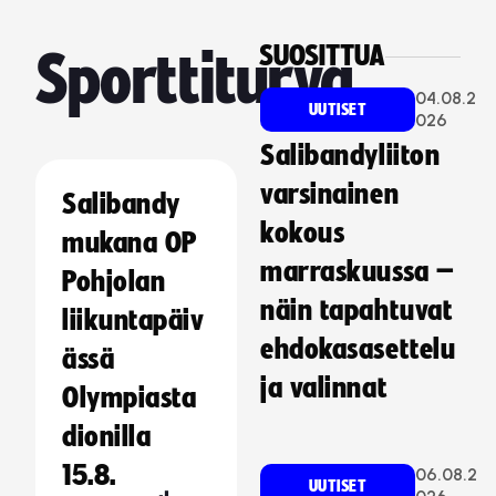
SUOSITTUA
Sporttiturva
04.08.2
UUTISET
026
Salibandyliiton
varsinainen
Salibandy
kokous
mukana OP
marraskuussa –
Pohjolan
näin tapahtuvat
liikuntapäiv
ehdokasasettelu
ässä
ja valinnat
Olympiasta
dionilla
15.8.
06.08.2
UUTISET