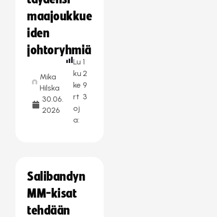
maajoukkue
iden
johtoryhmiä
Lu
1
ku
2
Mika
ke
9
Hilska
rt
3
30.06.
oj
2026
a:
Salibandyn
MM-kisat
tehdään