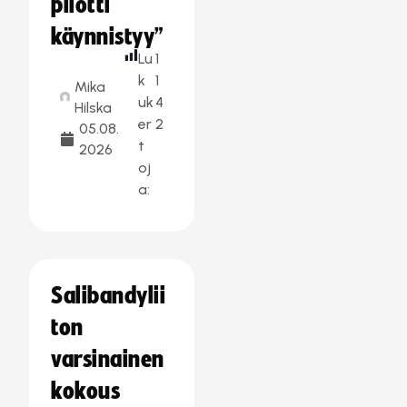
pilotti
käynnistyy”
Lu
1
k
1
Mika
uk
4
Hilska
er
2
05.08.
t
2026
oj
a:
Salibandylii
ton
varsinainen
kokous