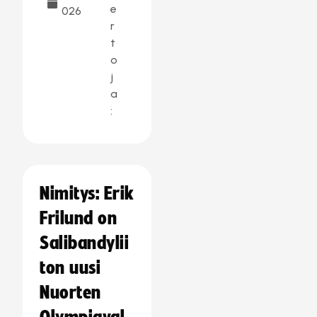
e
026
r
t
o
j
a
:
Nimitys: Erik
Frilund on
Salibandylii
ton uusi
Nuorten