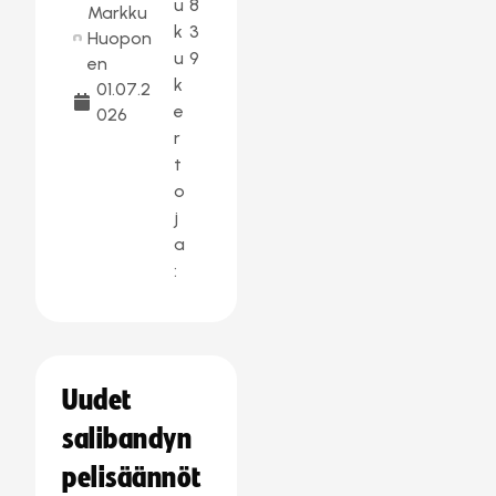
u
8
Markku
k
3
Huopon
u
9
en
k
01.07.2
e
026
r
t
o
j
a
:
Uudet
salibandyn
pelisäännöt