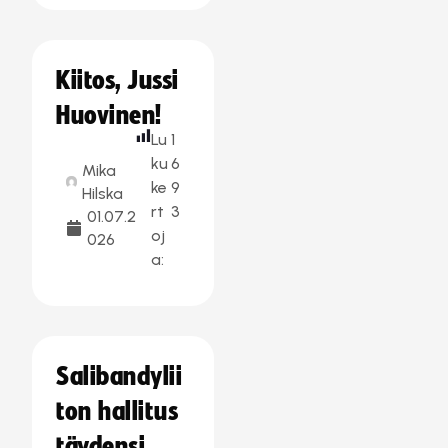
Kiitos, Jussi
Huovinen!
Lu
1
ku
6
Mika
ke
9
Hilska
rt
3
01.07.2
oj
026
a:
Salibandylii
ton hallitus
täydensi