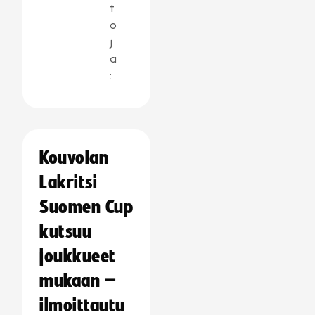
t
o
j
a
:
Kouvolan
Lakritsi
Suomen Cup
kutsuu
joukkueet
mukaan –
ilmoittautu