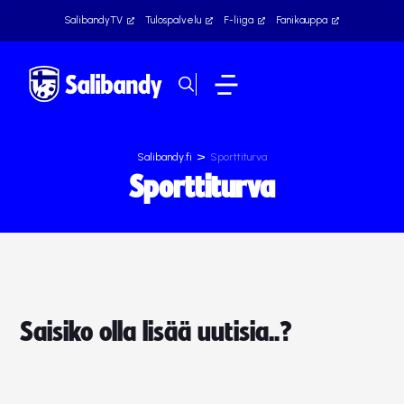
SalibandyTV
Tulospalvelu
F-liiga
Fanikauppa
>
Salibandy.fi
Sporttiturva
Sporttiturva
Saisiko olla lisää uutisia..?