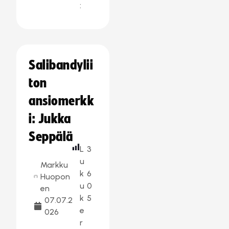
:
Salibandylii
ton
ansiomerkk
i: Jukka
Seppälä
L
3
u
Markku
k
6
Huopon
u
0
en
k
5
07.07.2
e
026
r