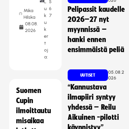
026
L
5
Pelipassit kaudelle
u
6
Mika
k
7
Hilska
2026–27 nyt
u
08.08.
myynnissä –
k
2026
er
hanki ennen
t
ensimmäistä peliä
oj
a:
05.08.2
UUTISET
026
“Kannustava
Suomen
ilmapiiri syntyy
Cupin
yhdessä – Reilu
ilmoittautu
Aikuinen -pilotti
misaikaa
käynnistyy”