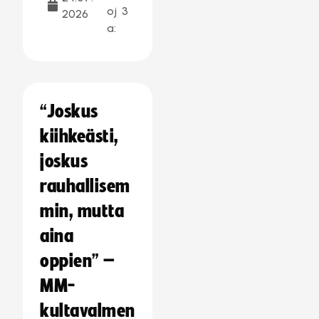
oj
3
2026
a:
“Joskus
kiihkeästi,
joskus
rauhallisem
min, mutta
aina
oppien” –
MM-
kultavalmen