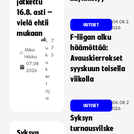
jatkettu
16.8. asti –
vielä ehtii
04.08.2
UUTISET
026
mukaan
F-liigan alku
L
7
häämöttää:
u
7
Mika
k
3
Hilska
Avauskierrokset
u
07.08.
syyskuun toisella
k
2026
er
viikolla
t
oj
a:
06.08.2
UUTISET
026
Syksyn
turnausvilske
Syksyn