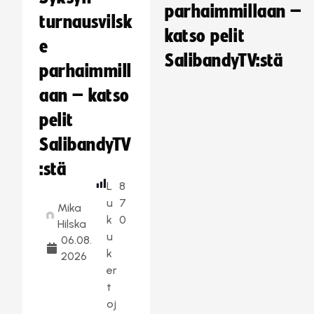
parhaimmillaan –
turnausvilsk
katso pelit
e
SalibandyTV:stä
parhaimmill
aan – katso
pelit
SalibandyTV
:stä
L
8
u
7
Mika
k
0
Hilska
u
06.08.
k
2026
er
t
oj