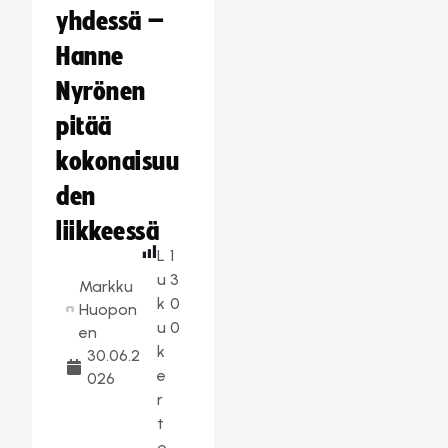
yhdessä –
Hanne
Nyrönen
pitää
kokonaisuu
den
liikkeessä
L
1
u
3
Markku
k
0
Huopon
u
0
en
k
30.06.2
e
026
r
t
o