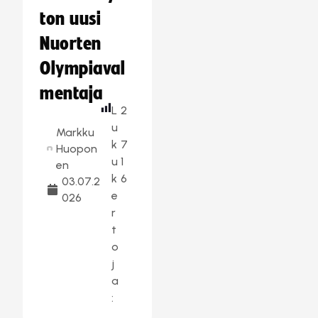
ton uusi
Nuorten
Olympiaval
mentaja
L
2
u
Markku
k
7
Huopon
u
1
en
k
6
03.07.2
e
026
r
t
o
j
a
: