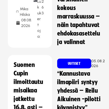
Lu
2
kokous
k
6
Mika
uk
3
Hilska
marraskuussa –
er
08.08.
näin tapahtuvat
t
2026
oj
ehdokasasettelu
a:
ja valinnat
05.08.2
Suomen
UUTISET
026
Cupin
“Kannustava
ilmoittautu
ilmapiiri syntyy
misaikaa
yhdessä – Reilu
jatkettu
Aikuinen -pilotti
16.8. asti –
käynnistyy”