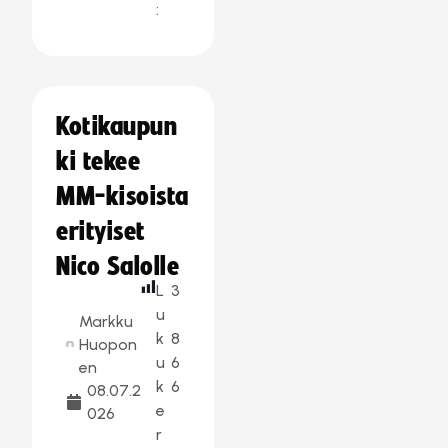
:
Kotikaupun
ki tekee
MM-kisoista
erityiset
Nico Salolle
L
3
u
Markku
k
8
Huopon
u
6
en
k
6
08.07.2
e
026
r