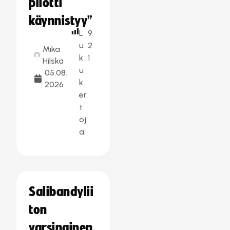
pilotti
käynnistyy”
L
9
u
2
Mika
k
1
Hilska
u
05.08.
k
2026
er
t
oj
a:
Salibandylii
ton
varsinainen