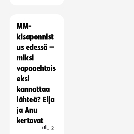
MM-
kisaponnist
us edessä –
miksi
vapaaehtois
eksi
kannattaa
lähteä? Eija
ja Anu
kertovat
L
2