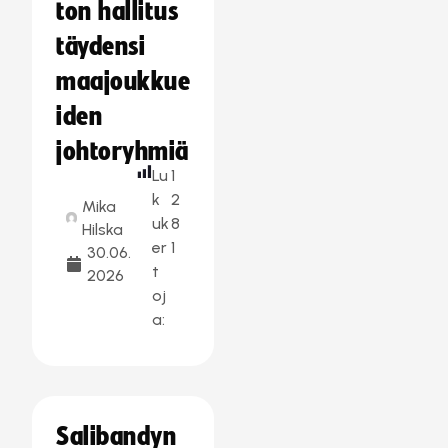
ton hallitus
täydensi
maajoukkue
iden
johtoryhmiä
Lu
1
k
2
Mika
uk
8
Hilska
er
1
30.06.
t
2026
oj
a:
Salibandyn