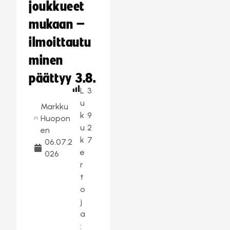
joukkueet
mukaan –
ilmoittautu
minen
päättyy 3.8.
L
3
u
Markku
k
9
Huopon
u
2
en
k
7
06.07.2
e
026
r
t
o
j
a
: