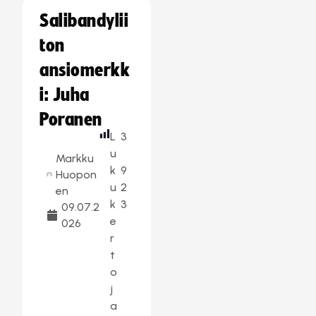
Salibandylii
ton
ansiomerkk
i: Juha
Poranen
L
3
u
Markku
k
9
Huopon
u
2
en
k
3
09.07.2
e
026
r
t
o
j
a