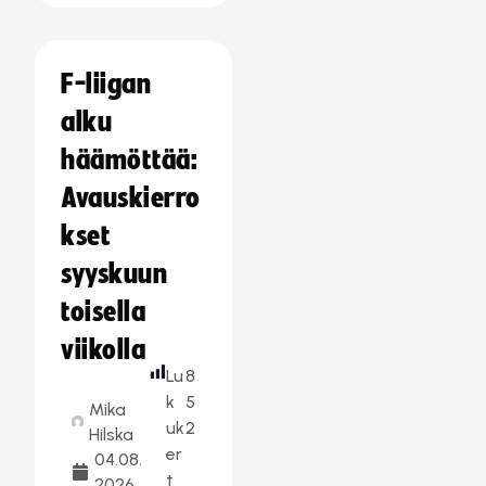
F-liigan
alku
häämöttää:
Avauskierro
kset
syyskuun
toisella
viikolla
Lu
8
k
5
Mika
uk
2
Hilska
er
04.08.
t
2026