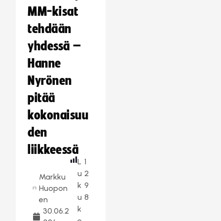
MM-kisat
tehdään
yhdessä –
Hanne
Nyrönen
pitää
kokonaisuu
den
liikkeessä
L
1
u
2
Markku
k
9
Huopon
u
8
en
k
30.06.2
e