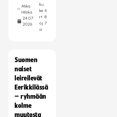
ku
Mika
ke
4
Hilska
rt
8
24.07.
oj
7
2026
a:
Suomen
naiset
leireilevät
Eerikkilässä
– ryhmään
kolme
muutosta