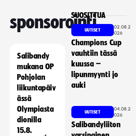
SUOSITTUA
sponsorointi
02.08.2
UUTISET
026
Champions Cup
vauhtiin tässä
Salibandy
kuussa –
mukana OP
lipunmyynti jo
Pohjolan
auki
liikuntapäiv
ässä
Olympiasta
04.08.2
UUTISET
026
dionilla
Salibandyliiton
15.8.
varsinainen