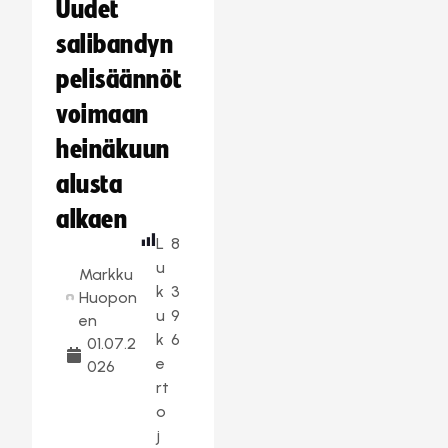
Uudet
salibandyn
pelisäännöt
voimaan
heinäkuun
alusta
alkaen
L
8
u
Markku
k
3
Huopon
u
9
en
k
6
01.07.2
e
026
rt
o
j