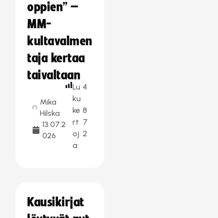
oppien” –
MM-
kultavalmen
taja kertaa
taivaltaan
Lu
4
ku
Mika
ke
8
Hilska
rt
7
13.07.2
oj
2
026
a:
Kausikirjat