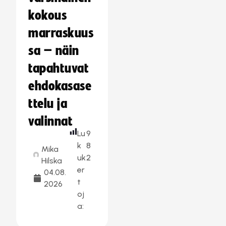
kokous
marraskuus
sa – näin
tapahtuvat
ehdokasase
ttelu ja
valinnat
Lu
9
k
8
Mika
uk
2
Hilska
er
04.08.
t
2026
oj
a: