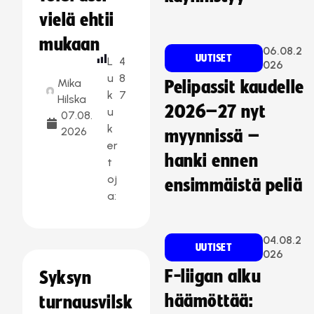
vielä ehtii
mukaan
06.08.2
UUTISET
L
4
026
u
8
Mika
Pelipassit kaudelle
k
7
Hilska
2026–27 nyt
u
07.08.
k
2026
myynnissä –
er
hanki ennen
t
oj
ensimmäistä peliä
a:
04.08.2
UUTISET
026
F-liigan alku
Syksyn
häämöttää:
turnausvilsk