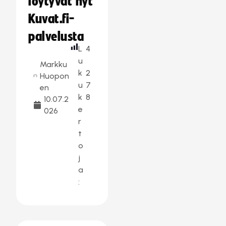
löytyvät nyt
Kuvat.fi-
palvelusta
L
4
u
Markku
k
2
Huopon
u
7
en
k
8
10.07.2
e
026
r
t
o
j
a
: