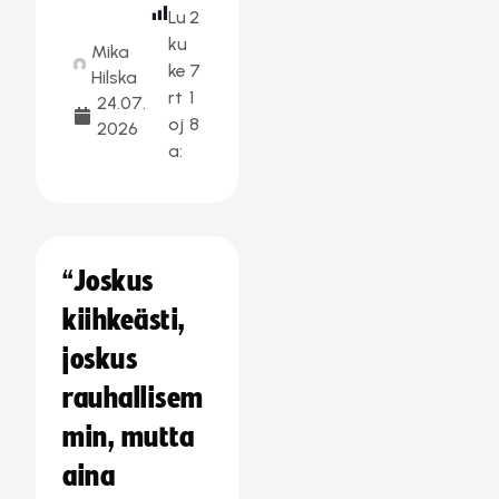
Lu
2
ku
Mika
ke
7
Hilska
rt
1
24.07.
oj
8
2026
a:
“Joskus
kiihkeästi,
joskus
rauhallisem
min, mutta
aina