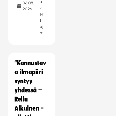
u
06.08.
k
2026
er
t
oj
a:
“Kannustav
a ilmapiiri
syntyy
yhdessä –
Reilu
Aikuinen -