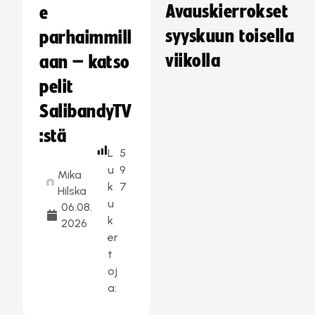
Avauskierrokset
e
syyskuun toisella
parhaimmill
viikolla
aan – katso
pelit
SalibandyTV
:stä
L
5
u
9
Mika
k
7
Hilska
u
06.08.
k
2026
er
t
oj
a: