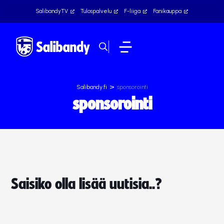
SalibandyTV
Tulospalvelu
F-liiga
Fanikauppa
>
Salibandy.fi
sponsorointi
sponsorointi
Saisiko olla lisää uutisia..?