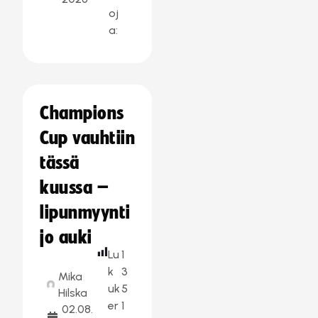
oj
a:
Champions
Cup vauhtiin
tässä
kuussa –
lipunmyynti
jo auki
Lu
1
k
3
Mika
uk
5
Hilska
er
1
02.08.