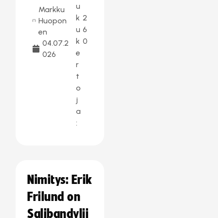
u
Markku
k
2
Huopon
u
6
en
k
0
04.07.2
e
026
r
t
o
j
a
:
Nimitys: Erik
Frilund on
Salibandylii