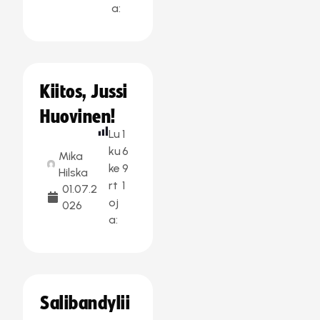
a:
Kiitos, Jussi
Huovinen!
Lu
1
ku
6
Mika
ke
9
Hilska
rt
1
01.07.2
oj
026
a:
Salibandylii