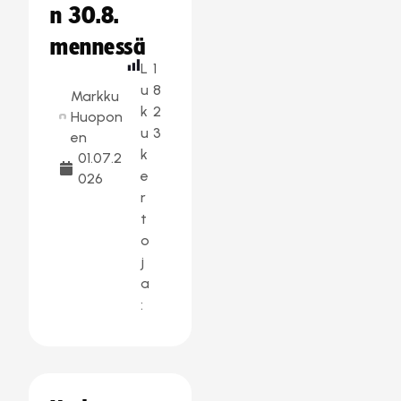
n 30.8.
mennessä
L
1
u
8
Markku
k
2
Huopon
u
3
en
k
01.07.2
e
026
r
t
o
j
a
: