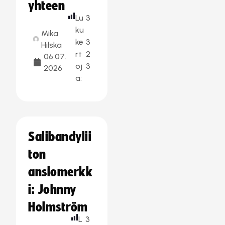
yhteen
Lu
3
ku
Mika
ke
3
Hilska
rt
2
06.07.
oj
3
2026
a:
Salibandylii
ton
ansiomerkk
i: Johnny
Holmström
L
3