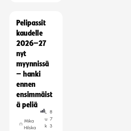
Pelipassit
kaudelle
2026–27
nyt
myynnissä
– hanki
ennen
ensimmäist
ä peliä
L
8
u
7
Mika
k
3
Hilska