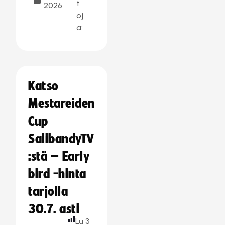
t
2026
oj
a:
Katso
Mestareiden
Cup
SalibandyTV
:stä – Early
bird -hinta
tarjolla
30.7. asti
Lu
3