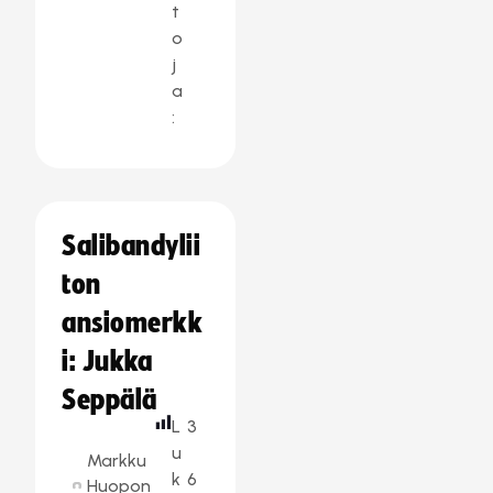
t
o
j
a
:
Salibandylii
ton
ansiomerkk
i: Jukka
Seppälä
L
3
u
Markku
k
6
Huopon