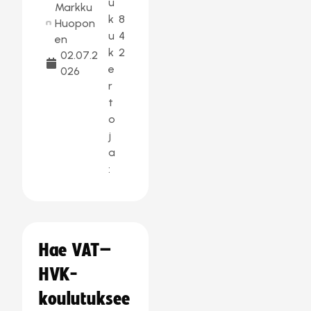
u
Markku
k
8
Huopon
u
4
en
k
2
02.07.2
e
026
r
t
o
j
a
:
Hae VAT–
HVK-
koulutuksee