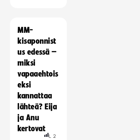
MM-
kisaponnist
us edessä –
miksi
vapaaehtois
eksi
kannattaa
lähteä? Eija
ja Anu
kertovat
L
2