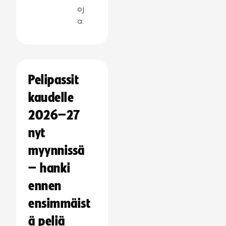
oj
a:
Pelipassit
kaudelle
2026–27
nyt
myynnissä
– hanki
ennen
ensimmäist
ä peliä