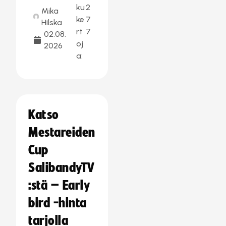
ku
2
Mika
ke
7
Hilska
rt
7
02.08.
oj
2026
a:
Katso
Mestareiden
Cup
SalibandyTV
:stä – Early
bird -hinta
tarjolla