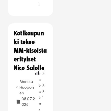
:
Kotikaupun
ki tekee
MM-kisoista
erityiset
Nico Salolle
L
3
u
Markku
k
8
Huopon
u
6
en
k
1
08.07.2
e
026
r