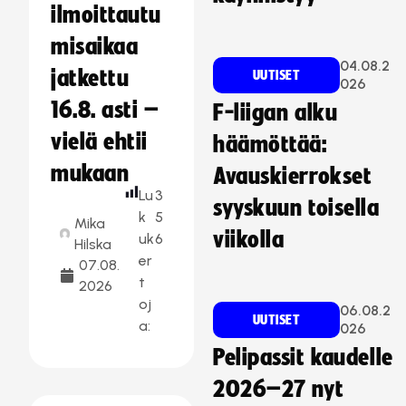
ilmoittautu
misaikaa
04.08.2
jatkettu
UUTISET
026
16.8. asti –
F-liigan alku
vielä ehtii
häämöttää:
mukaan
Avauskierrokset
Lu
3
syyskuun toisella
k
5
Mika
viikolla
uk
6
Hilska
er
07.08.
t
2026
oj
06.08.2
UUTISET
a:
026
Pelipassit kaudelle
2026–27 nyt