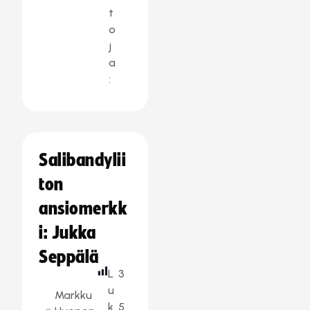
t
o
j
a
:
Salibandylii
ton
ansiomerkk
i: Jukka
Seppälä
L
3
u
Markku
k
5