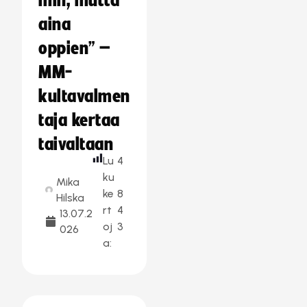
min, mutta
aina
oppien” –
MM-
kultavalmen
taja kertaa
taivaltaan
Lu
4
ku
Mika
ke
8
Hilska
rt
4
13.07.2
oj
3
026
a: