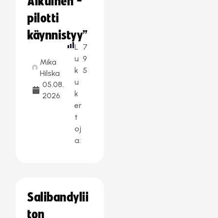
Aikuinen -
pilotti
käynnistyy”
L
7
u
9
Mika
k
5
Hilska
u
05.08.
k
2026
er
t
oj
a:
Salibandylii
ton