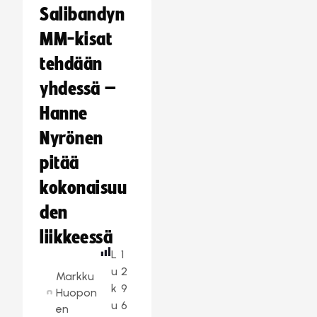
Salibandyn
MM-kisat
tehdään
yhdessä –
Hanne
Nyrönen
pitää
kokonaisuu
den
liikkeessä
L
1
u
2
Markku
k
9
Huopon
u
6
en