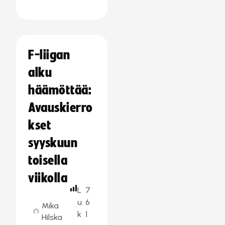
F-liigan
alku
häämöttää:
Avauskierro
kset
syyskuun
toisella
viikolla
L
7
u
6
Mika
k
1
Hilska