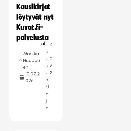
Kausikirjat
löytyvät nyt
Kuvat.fi-
palvelusta
L
4
u
Markku
k
2
Huopon
u
5
en
k
3
10.07.2
e
026
rt
o
j
a: