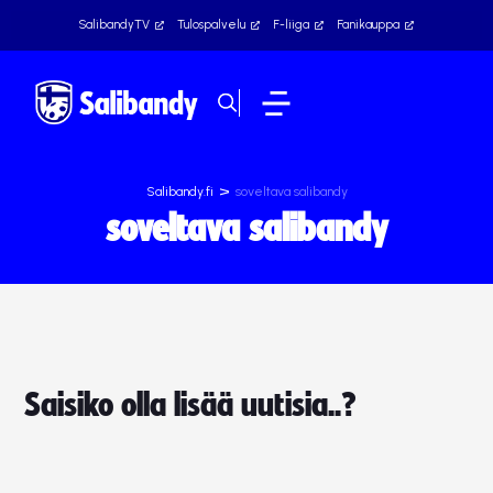
SalibandyTV
Tulospalvelu
F-liiga
Fanikauppa
>
Salibandy.fi
soveltava salibandy
soveltava salibandy
Saisiko olla lisää uutisia..?