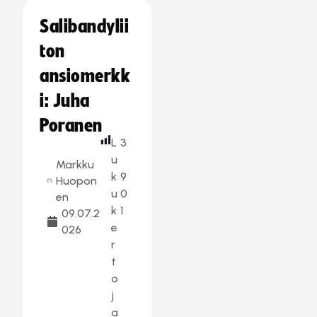
Salibandylii
ton
ansiomerkk
i: Juha
Poranen
L
3
u
Markku
k
9
Huopon
u
0
en
k
1
09.07.2
e
026
r
t
o
j
a