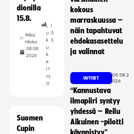
dionilla
kokous
15.8.
marraskuussa –
L
1
näin tapahtuvat
u
0
Mika
k
5
ehdokasasettelu
Hilska
u
08.08.
ja valinnat
k
2026
e
rt
05.08.2
oj
UUTISET
026
a:
“Kannustava
ilmapiiri syntyy
yhdessä – Reilu
Suomen
Aikuinen -pilotti
Cupin
käynnistyy”