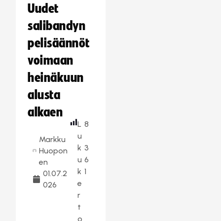
Uudet
salibandyn
pelisäännöt
voimaan
heinäkuun
alusta
alkaen
L
8
u
Markku
k
3
Huopon
u
6
en
k
1
01.07.2
e
026
r
t
o