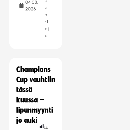
u
04.08.
k
2026
e
rt
oj
a:
Champions
Cup vauhtiin
tässä
kuussa –
lipunmyynti
jo auki
Lu
1