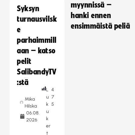
myynnissä –
Syksyn
hanki ennen
turnausvilsk
ensimmäistä peliä
e
parhaimmill
aan – katso
pelit
SalibandyTV
:stä
L
4
u
7
Mika
k
5
Hilska
u
06.08.
k
2026
er
t