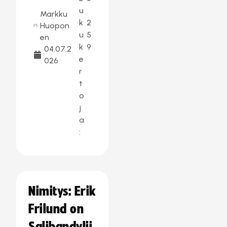
u
Markku
k
2
Huopon
u
5
en
k
9
04.07.2
e
026
r
t
o
j
a
:
Nimitys: Erik
Frilund on