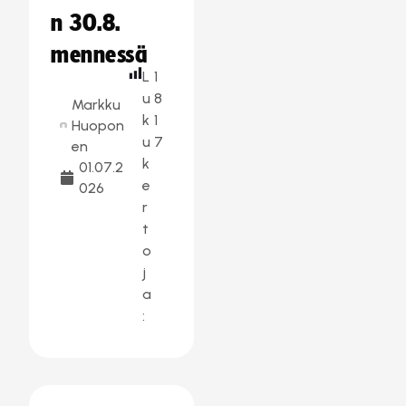
n 30.8.
mennessä
L
1
u
8
Markku
k
1
Huopon
u
7
en
k
01.07.2
e
026
r
t
o
j
a
: