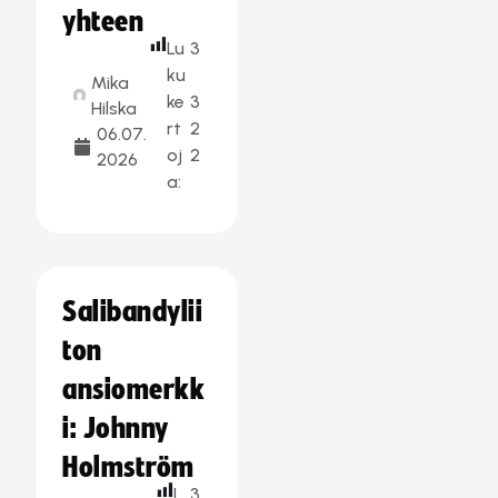
yhteen
Lu
3
ku
Mika
ke
3
Hilska
rt
2
06.07.
oj
2
2026
a:
Salibandylii
ton
ansiomerkk
i: Johnny
Holmström
L
3