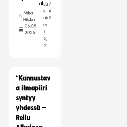
Lu
7
k
4
Mika
uk
2
Hilska
er
06.08.
t
2026
oj
a:
“Kannustav
a ilmapiiri
syntyy
yhdessä –
Reilu