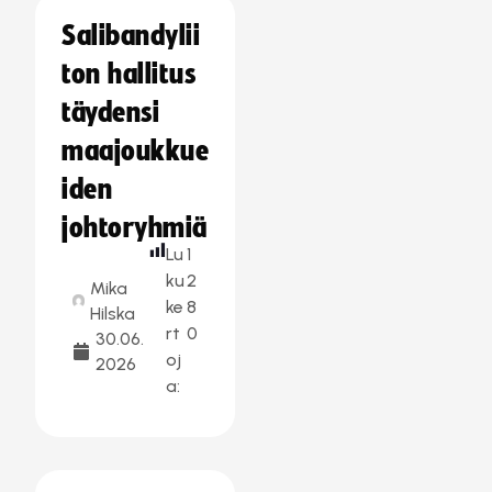
Salibandylii
ton hallitus
täydensi
maajoukkue
iden
johtoryhmiä
Lu
1
ku
2
Mika
ke
8
Hilska
rt
0
30.06.
oj
2026
a: