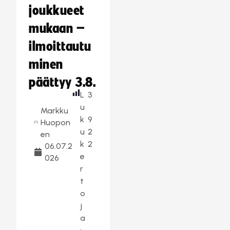
joukkueet
mukaan –
ilmoittautu
minen
päättyy 3.8.
L
3
u
Markku
k
9
Huopon
u
2
en
k
2
06.07.2
e
026
r
t
o
j
a