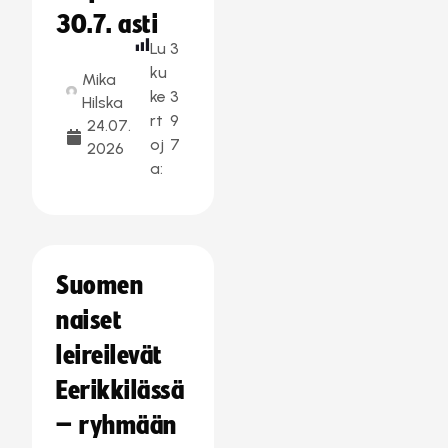
30.7. asti
Lu
3
ku
Mika
ke
3
Hilska
rt
9
24.07.
oj
7
2026
a:
Suomen
naiset
leireilevät
Eerikkilässä
– ryhmään