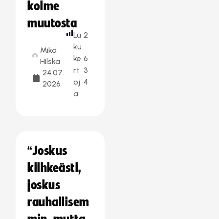
kolme
muutosta
Lu
2
ku
Mika
ke
6
Hilska
rt
3
24.07.
oj
4
2026
a:
“Joskus
kiihkeästi,
joskus
rauhallisem