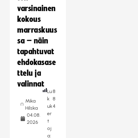
varsinainen
kokous
marraskuus
sa – näin
tapahtuvat
ehdokasase
ttelu ja
valinnat
Lu
8
k
8
Mika
uk
4
Hilska
er
04.08.
t
2026
oj
a: