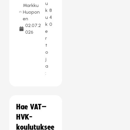
u
Markku
k
8
Huopon
u
4
en
k
0
02.07.2
e
026
r
t
o
j
a
:
Hae VAT–
HVK-
koulutuksee