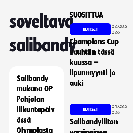
SUOSITTUA
soveltava
02.08.2
UUTISET
026
salibandy
Champions Cup
vauhtiin tässä
kuussa –
lipunmyynti jo
Salibandy
auki
mukana OP
Pohjolan
04.08.2
liikuntapäiv
UUTISET
026
ässä
Salibandyliiton
Olympiasta
varsinainen