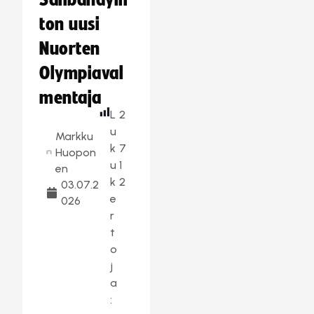
Salibandylii
ton uusi
Nuorten
Olympiaval
mentaja
L
2
u
Markku
k
7
Huopon
u
1
en
k
2
03.07.2
e
026
r
t
o
j
a
: