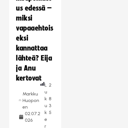
us edessä –
miksi
vapaaehtois
eksi
kannattaa
lähteä? Eija
ja Anu
kertovat
L
2
u
Markku
k
8
Huopon
u
3
en
k
5
02.07.2
e
026
r