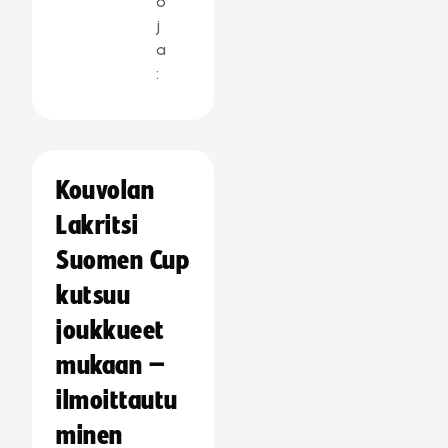
o
j
a
:
Kouvolan
Lakritsi
Suomen Cup
kutsuu
joukkueet
mukaan –
ilmoittautu
minen