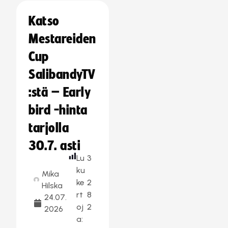
Katso
Mestareiden
Cup
SalibandyTV
:stä – Early
bird -hinta
tarjolla
30.7. asti
Lu
3
ku
Mika
ke
2
Hilska
rt
8
24.07.
oj
2
2026
a: