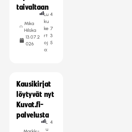
taivaltaan
Lu
4
ku
Mika
ke
7
Hilska
rt
3
13.07.2
oj
5
026
a:
Kausikirjat
löytyvät nyt
Kuvat.fi-
palvelusta
L
4
u
Markku