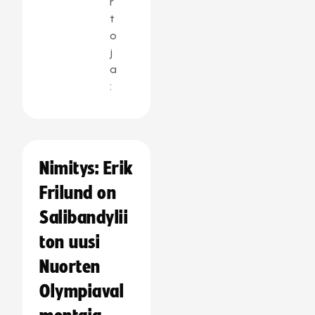
r
t
o
j
a
:
Nimitys: Erik
Frilund on
Salibandylii
ton uusi
Nuorten
Olympiaval