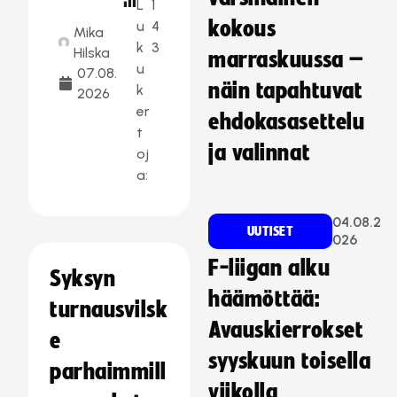
L
1
kokous
u
4
Mika
k
3
Hilska
marraskuussa –
u
07.08.
näin tapahtuvat
k
2026
er
ehdokasasettelu
t
ja valinnat
oj
a:
04.08.2
UUTISET
026
F-liigan alku
Syksyn
häämöttää:
turnausvilsk
Avauskierrokset
e
syyskuun toisella
parhaimmill
viikolla