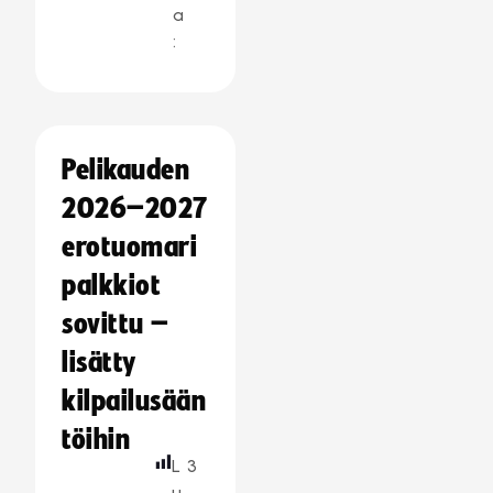
a
:
Pelikauden
2026–2027
erotuomari
palkkiot
sovittu –
lisätty
kilpailusään
töihin
L
3
u