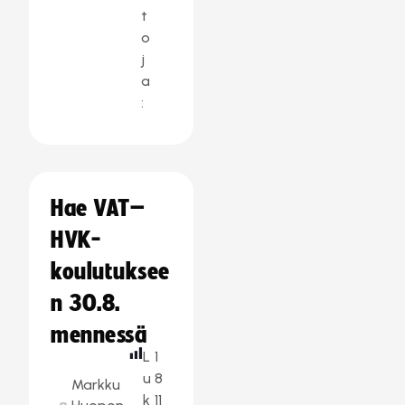
t
o
j
a
:
Hae VAT–
HVK-
koulutuksee
n 30.8.
mennessä
L
1
u
8
Markku
k
11