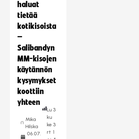
haluat
tietää
kotikisoista
–
Salibandyn
MM-kisojen
käytännön
kysymykset
koottiin
yhteen
Lu
3
ku
Mika
ke
3
Hilska
rt
1
06.07.