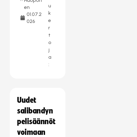
Huopon
u
en
k
01.07.2
e
026
r
t
o
j
a
:
Uudet
salibandyn
pelisäännöt
voimaan