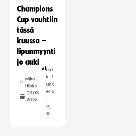
Champions
Cup vauhtiin
tässä
kuussa –
lipunmyynti
jo auki
Lu
1
k
1
Mika
uk
6
Hilska
er
2
02.08.
t
2026
oj
a: