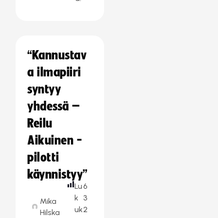
“Kannustav
a ilmapiiri
syntyy
yhdessä –
Reilu
Aikuinen -
pilotti
käynnistyy”
Lu
6
k
3
Mika
uk
2
Hilska