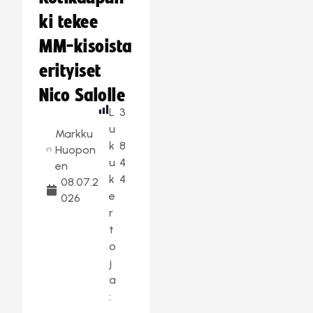
ki tekee
MM-kisoista
erityiset
Nico Salolle
L
3
u
Markku
k
8
Huopon
u
4
en
k
4
08.07.2
e
026
r
t
o
j
a
: