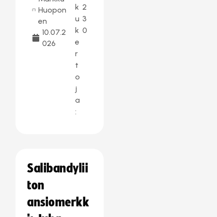
k
2
Huopon
u
3
en
k
0
10.07.2
e
026
r
t
o
j
a
:
Salibandylii
ton
ansiomerkk