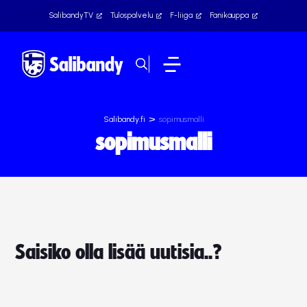
SalibandyTV
Tulospalvelu
F-liiga
Fanikauppa
>
Salibandy.fi
sopimusmalli
sopimusmalli
Saisiko olla lisää uutisia..?