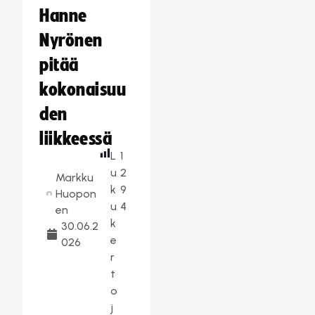
Hanne
Nyrönen
pitää
kokonaisuu
den
liikkeessä
L
1
u
2
Markku
k
9
Huopon
u
4
en
k
30.06.2
e
026
r
t
o
j