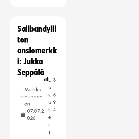
Salibandylii
ton
ansiomerkk
i: Jukka
Seppälä
L
3
u
Markku
k
5
Huopon
u
9
en
k
4
07.07.2
e
026
r
t