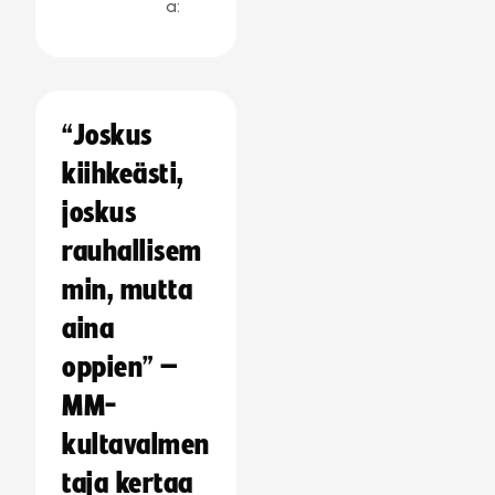
a:
“Joskus
kiihkeästi,
joskus
rauhallisem
min, mutta
aina
oppien” –
MM-
kultavalmen
taja kertaa