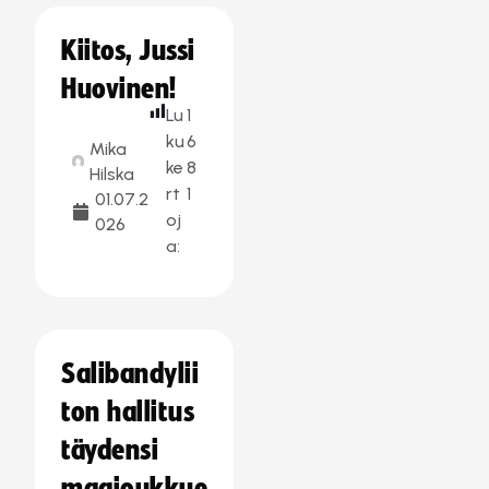
Kiitos, Jussi
Huovinen!
Lu
1
ku
6
Mika
ke
8
Hilska
rt
1
01.07.2
oj
026
a:
Salibandylii
ton hallitus
täydensi