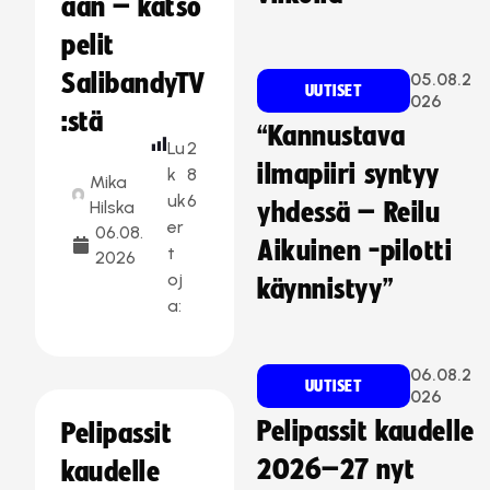
aan – katso
pelit
SalibandyTV
05.08.2
UUTISET
026
:stä
“Kannustava
Lu
2
ilmapiiri syntyy
k
8
Mika
uk
6
Hilska
yhdessä – Reilu
er
06.08.
Aikuinen -pilotti
t
2026
oj
käynnistyy”
a:
06.08.2
UUTISET
026
Pelipassit kaudelle
Pelipassit
2026–27 nyt
kaudelle