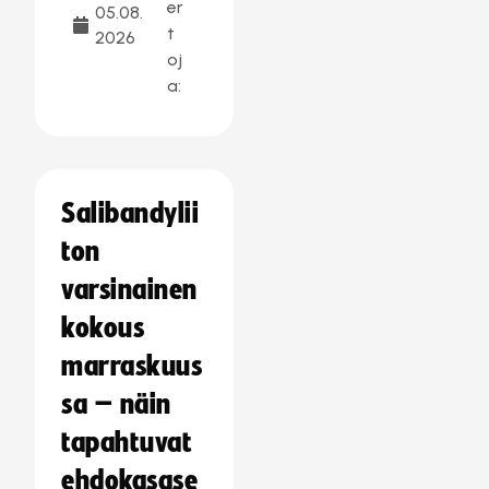
er
05.08.
t
2026
oj
a:
Salibandylii
ton
varsinainen
kokous
marraskuus
sa – näin
tapahtuvat
ehdokasase