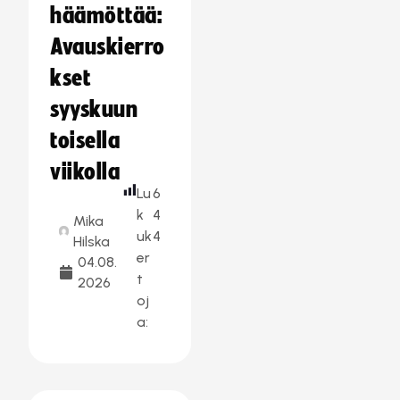
häämöttää:
Avauskierro
kset
syyskuun
toisella
viikolla
Lu
6
k
4
Mika
uk
4
Hilska
er
04.08.
t
2026
oj
a: