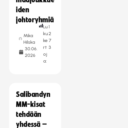
maajoukkue
iden
johtoryhmiä
Lu
1
ku
2
Mika
ke
7
Hilska
rt
3
30.06.
oj
2026
a:
Salibandyn
MM-kisat
tehdään
yhdessä –