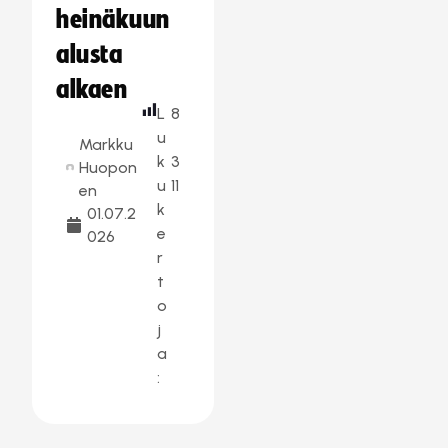
heinäkuun
alusta
alkaen
L
8
u
Markku
k
3
Huopon
u
11
en
k
01.07.2
e
026
r
t
o
j
a
: