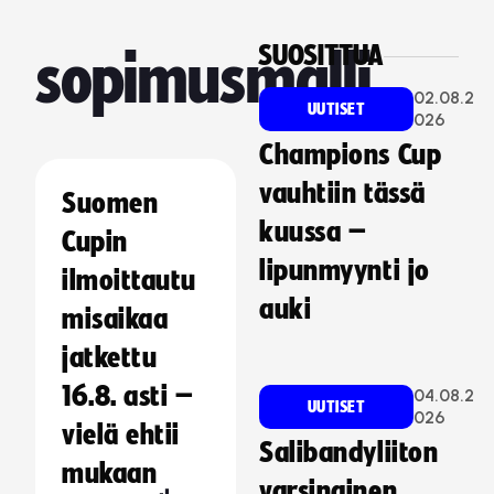
SUOSITTUA
sopimusmalli
02.08.2
UUTISET
026
Champions Cup
vauhtiin tässä
Suomen
kuussa –
Cupin
lipunmyynti jo
ilmoittautu
auki
misaikaa
jatkettu
16.8. asti –
04.08.2
UUTISET
026
vielä ehtii
Salibandyliiton
mukaan
varsinainen