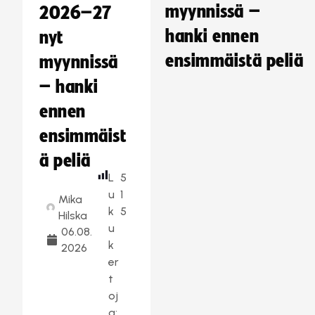
myynnissä –
2026–27
hanki ennen
nyt
ensimmäistä peliä
myynnissä
– hanki
ennen
ensimmäist
ä peliä
L
5
u
1
Mika
k
5
Hilska
u
06.08.
k
2026
er
t
oj
a: