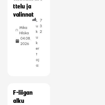
ttelu ja
valinnat
L
7
u
3
Mika
k
2
Hilska
u
04.08.
k
2026
er
t
oj
a:
F-liigan
alku