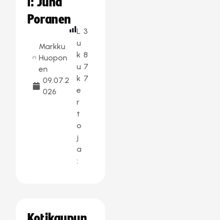
i: Juha
Poranen
L
3
u
Markku
k
8
Huopon
u
7
en
k
7
09.07.2
e
026
r
t
o
j
a
:
Kotikaupun