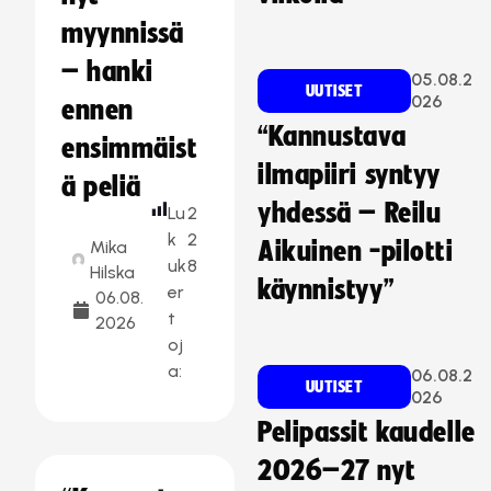
myynnissä
– hanki
05.08.2
UUTISET
026
ennen
“Kannustava
ensimmäist
ilmapiiri syntyy
ä peliä
yhdessä – Reilu
Lu
2
k
2
Mika
Aikuinen -pilotti
uk
8
Hilska
käynnistyy”
er
06.08.
t
2026
oj
a:
06.08.2
UUTISET
026
Pelipassit kaudelle
2026–27 nyt