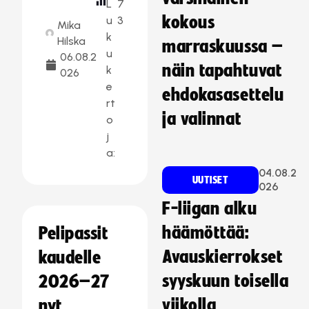
L
7
kokous
u
3
Mika
k
Hilska
marraskuussa –
u
06.08.2
näin tapahtuvat
k
026
e
ehdokasasettelu
rt
ja valinnat
o
j
a:
04.08.2
UUTISET
026
F-liigan alku
häämöttää:
Pelipassit
Avauskierrokset
kaudelle
syyskuun toisella
2026–27
viikolla
nyt