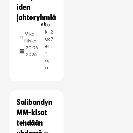
iden
johtoryhmiä
Lu
1
k
2
Mika
uk
7
Hilska
er
1
30.06.
t
2026
oj
a:
Salibandyn
MM-kisat
tehdään