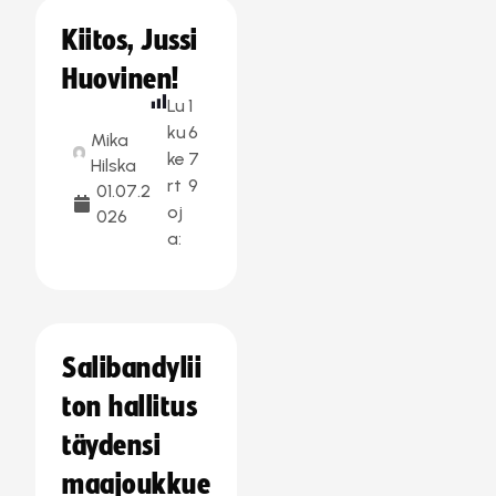
Kiitos, Jussi
Huovinen!
Lu
1
ku
6
Mika
ke
7
Hilska
rt
9
01.07.2
oj
026
a:
Salibandylii
ton hallitus
täydensi
maajoukkue