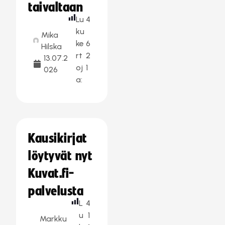
taivaltaan
Lu
4
ku
Mika
ke
6
Hilska
rt
2
13.07.2
oj
1
026
a:
Kausikirjat
löytyvät nyt
Kuvat.fi-
palvelusta
L
4
u
1
Markku