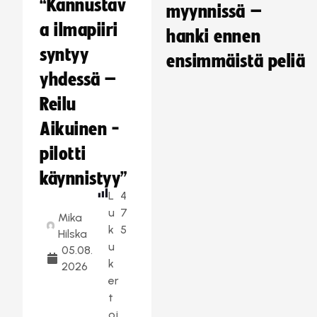
“Kannustav
myynnissä –
a ilmapiiri
hanki ennen
syntyy
ensimmäistä peliä
yhdessä –
Reilu
Aikuinen -
pilotti
käynnistyy”
L
4
u
7
Mika
k
5
Hilska
u
05.08.
k
2026
er
t
oj