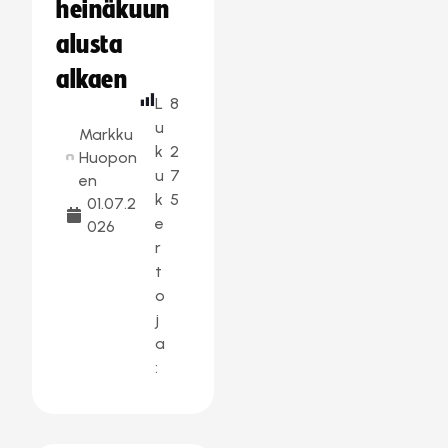
heinäkuun
alusta
alkaen
L
8
u
Markku
k
2
Huopon
u
7
en
k
5
01.07.2
e
026
r
t
o
j
a
: