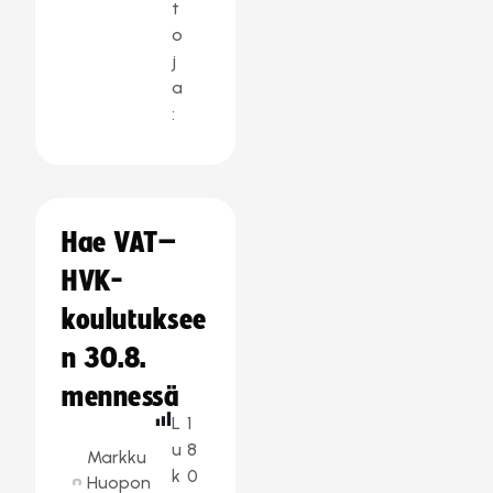
t
o
j
a
:
Hae VAT–
HVK-
koulutuksee
n 30.8.
mennessä
L
1
u
8
Markku
k
0
Huopon