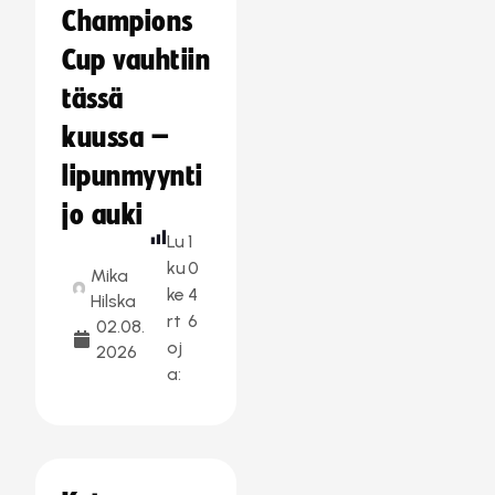
Champions
Cup vauhtiin
tässä
kuussa –
lipunmyynti
jo auki
Lu
1
ku
0
Mika
ke
4
Hilska
rt
6
02.08.
oj
2026
a: