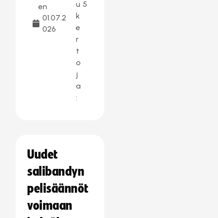
u
5
en
k
01.07.2
e
026
r
t
o
j
a
:
Uudet
salibandyn
pelisäännöt
voimaan