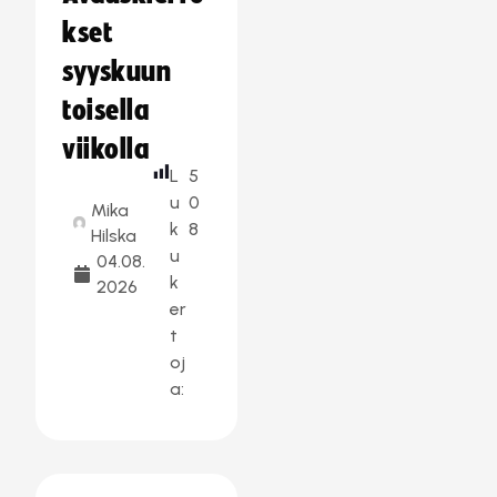
kset
syyskuun
toisella
viikolla
L
5
u
0
Mika
k
8
Hilska
u
04.08.
k
2026
er
t
oj
a: