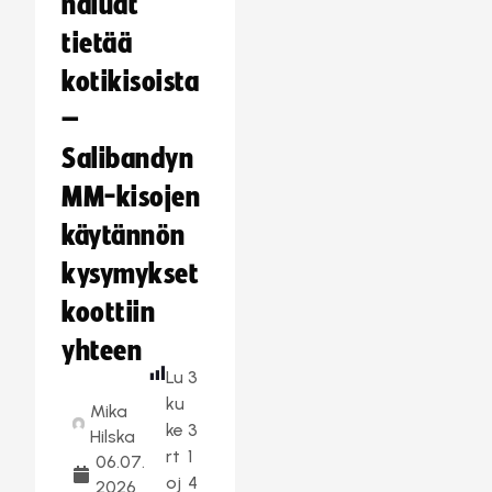
haluat
tietää
kotikisoista
–
Salibandyn
MM-kisojen
käytännön
kysymykset
koottiin
yhteen
Lu
3
ku
Mika
ke
3
Hilska
rt
1
06.07.
oj
4
2026