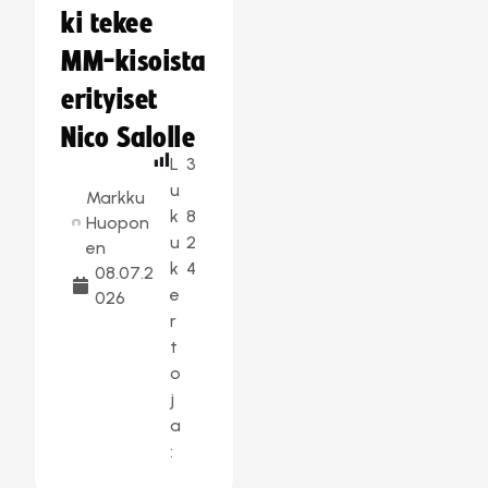
ki tekee
MM-kisoista
erityiset
Nico Salolle
L
3
u
Markku
k
8
Huopon
u
2
en
k
4
08.07.2
e
026
r
t
o
j
a
: