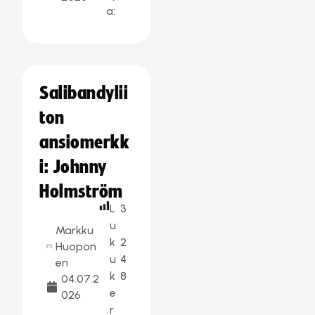
a:
Salibandylii
ton
ansiomerkk
i: Johnny
Holmström
L
3
u
Markku
k
2
Huopon
u
4
en
k
8
04.07.2
e
026
r