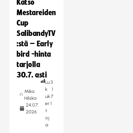
Katso
Mestareiden
Cup
SalibandyTV
:stä – Early
bird -hinta
tarjolla
30.7. asti
Lu
3
k
1
Mika
uk
7
Hilska
er
1
24.07.
t
2026
oj
a: