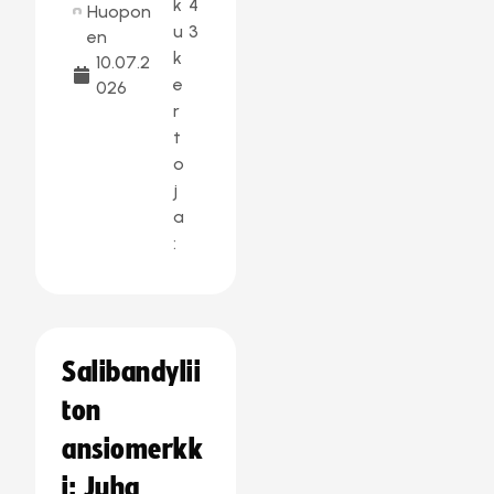
k
4
Huopon
u
3
en
k
10.07.2
e
026
r
t
o
j
a
:
Salibandylii
ton
ansiomerkk
i: Juha