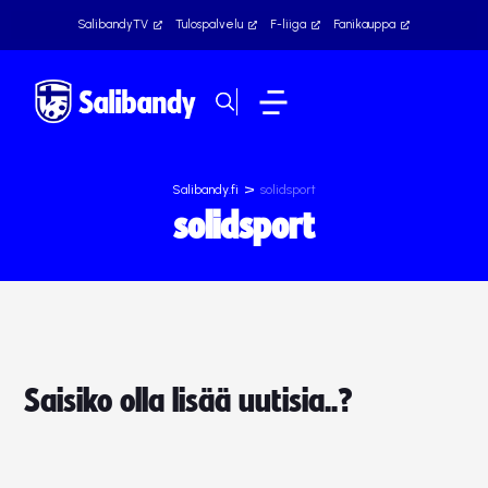
SalibandyTV
Tulospalvelu
F-liiga
Fanikauppa
>
Salibandy.fi
solidsport
solidsport
Saisiko olla lisää uutisia..?