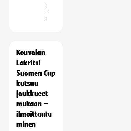
j
a
:
Kouvolan
Lakritsi
Suomen Cup
kutsuu
joukkueet
mukaan –
ilmoittautu
minen