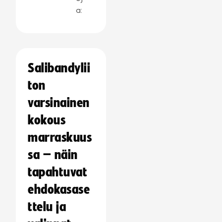
a:
Salibandylii
ton
varsinainen
kokous
marraskuus
sa – näin
tapahtuvat
ehdokasase
ttelu ja