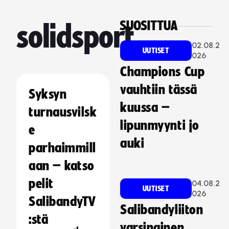
SUOSITTUA
solidsport
02.08.2
UUTISET
026
Champions Cup
vauhtiin tässä
Syksyn
kuussa –
turnausvilsk
lipunmyynti jo
e
auki
parhaimmill
aan – katso
pelit
04.08.2
UUTISET
026
SalibandyTV
Salibandyliiton
:stä
varsinainen