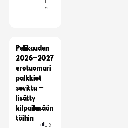
j
a
:
Pelikauden
2026–2027
erotuomari
palkkiot
sovittu –
lisätty
kilpailusään
töihin
L
3