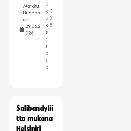
u
Markku
k
0
Huopon
u
3
en
k
8
29.06.2
e
026
r
t
o
j
a
:
Salibandylii
tto mukana
Helsinki