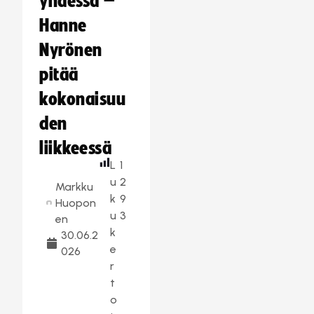
yhdessä –
Hanne
Nyrönen
pitää
kokonaisuu
den
liikkeessä
L
1
u
2
Markku
k
9
Huopon
u
3
en
k
30.06.2
e
026
r
t
o