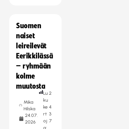
Suomen
naiset
leireilevät
Eerikkilässä
– ryhmään
kolme
muutosta
Lu
2
ku
Mika
ke
4
Hilska
rt
3
24.07.
oj
7
2026
a: