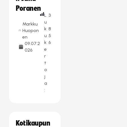
Poranen
L
3
u
Markku
k
8
Huopon
u
5
en
k
6
09.07.2
e
026
r
t
o
j
a
:
Kotikaupun