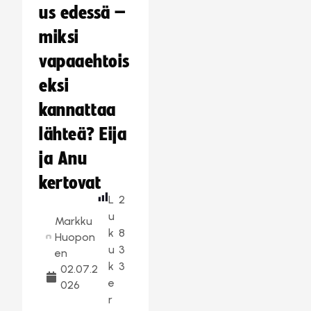
us edessä –
miksi
vapaaehtois
eksi
kannattaa
lähteä? Eija
ja Anu
kertovat
L
2
u
Markku
k
8
Huopon
u
3
en
k
3
02.07.2
e
026
r