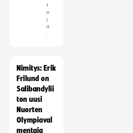
t
o
j
a
:
Nimitys: Erik
Frilund on
Salibandylii
ton uusi
Nuorten
Olympiaval
mentaja