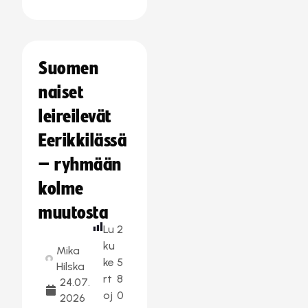
Suomen
naiset
leireilevät
Eerikkilässä
– ryhmään
kolme
muutosta
Lu
2
ku
Mika
ke
5
Hilska
rt
8
24.07.
oj
0
2026