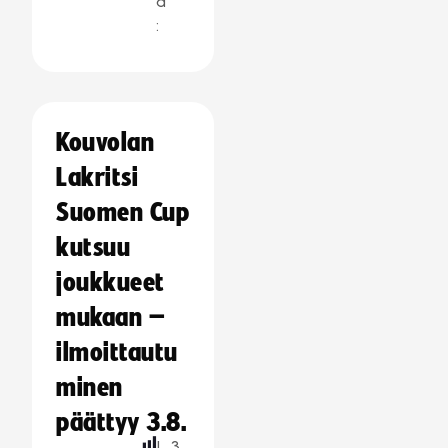
a
:
Kouvolan
Lakritsi
Suomen Cup
kutsuu
joukkueet
mukaan –
ilmoittautu
minen
päättyy 3.8.
L
3