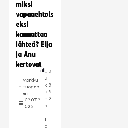
miksi
vapaaehtois
eksi
kannattaa
lähteä? Eija
ja Anu
kertovat
L
2
u
Markku
k
8
Huopon
u
3
en
k
7
02.07.2
e
026
r
t
o