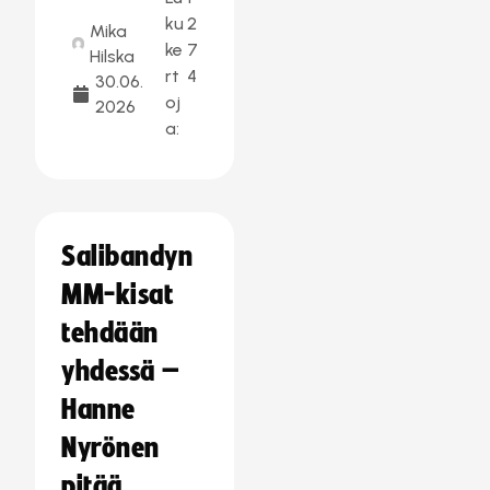
ku
2
Mika
ke
7
Hilska
rt
4
30.06.
oj
2026
a:
Salibandyn
MM-kisat
tehdään
yhdessä –
Hanne
Nyrönen
pitää