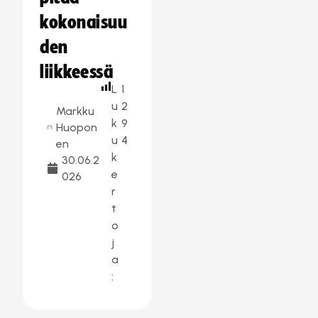
kokonaisuu
den
liikkeessä
L
1
u
2
Markku
k
9
Huopon
u
4
en
k
30.06.2
e
026
r
t
o
j
a
: