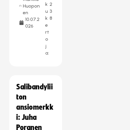
k
2
Huopon
u
3
en
k
8
10.07.2
e
026
rt
o
j
a:
Salibandylii
ton
ansiomerkk
i: Juha
Poranen