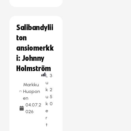
Salibandylii
ton
ansiomerkk
i: Johnny
Holmström
L
3
u
Markku
k
2
Huopon
u
5
en
k
0
04.07.2
e
026
r
t