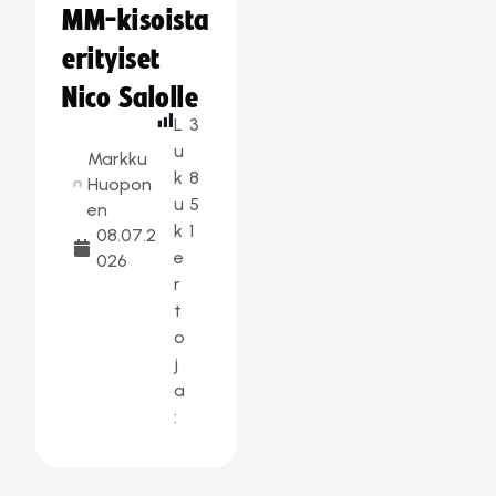
MM-kisoista
erityiset
Nico Salolle
L
3
u
Markku
k
8
Huopon
u
5
en
k
1
08.07.2
e
026
r
t
o
j
a
: