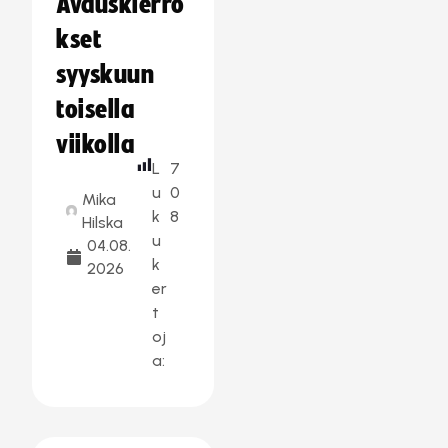
Avauskierro
kset
syyskuun
toisella
viikolla
L
7
u
0
Mika
k
8
Hilska
u
04.08.
k
2026
er
t
oj
a: