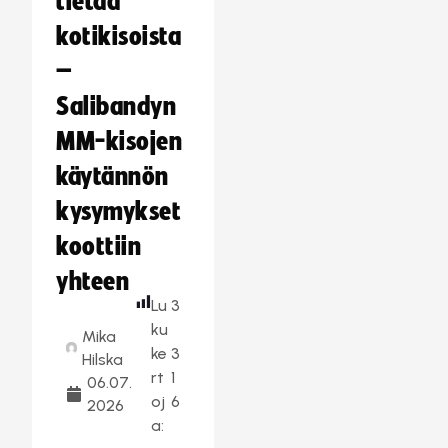
tietää
kotikisoista
–
Salibandyn
MM-kisojen
käytännön
kysymykset
koottiin
yhteen
Lu
3
ku
Mika
ke
3
Hilska
rt
1
06.07.
oj
6
2026
a: