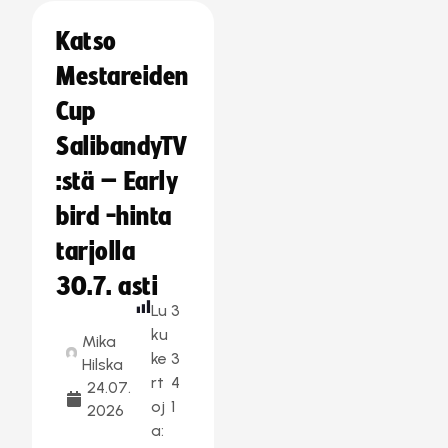
Katso
Mestareiden
Cup
SalibandyTV
:stä – Early
bird -hinta
tarjolla
30.7. asti
Lu
3
ku
Mika
ke
3
Hilska
rt
4
24.07.
oj
1
2026
a: