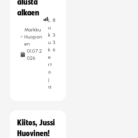
alusta
alkaen
L
8
u
Markku
k
3
Huopon
u
3
en
k
6
01.07.2
e
026
rt
o
j
a:
Kiitos, Jussi
Huovinen!