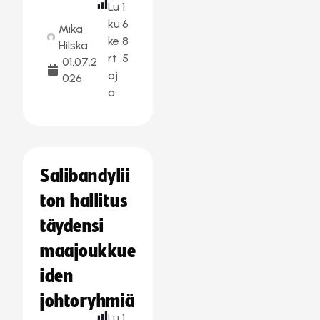
Lu
1
ku
6
Mika
ke
8
Hilska
rt
5
01.07.2
oj
026
a:
Salibandylii
ton hallitus
täydensi
maajoukkue
iden
johtoryhmiä
Lu
1