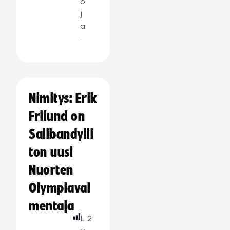
o
j
a
:
Nimitys: Erik
Frilund on
Salibandylii
ton uusi
Nuorten
Olympiaval
mentaja
L
2