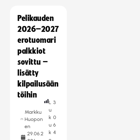
Pelikauden
2026–2027
erotuomari
palkkiot
sovittu –
lisätty
kilpailusään
töihin
L
3
u
Markku
k
0
Huopon
u
6
en
k
4
29.06.2
e