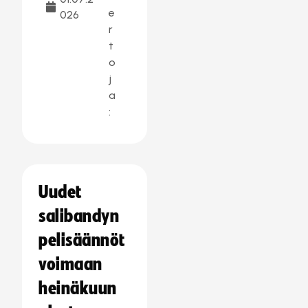
e
026
r
t
o
j
a
:
Uudet
salibandyn
pelisäännöt
voimaan
heinäkuun