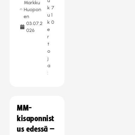
u
Markku
k
7
Huopon
u
1
en
k
0
03.07.2
e
026
r
t
o
j
a
:
MM-
kisaponnist
us edessä –