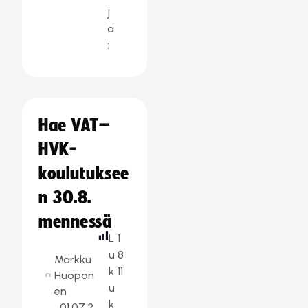
j
a
:
Hae VAT–
HVK-
koulutuksee
n 30.8.
mennessä
L
1
u
8
Markku
k
11
Huopon
u
en
k
01.07.2