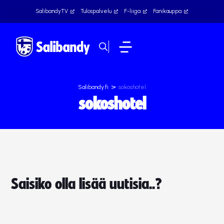
SalibandyTV
Tulospalvelu
F-liiga
Fanikauppa
>
Salibandy.fi
sokoshotel
sokoshotel
Saisiko olla lisää uutisia..?