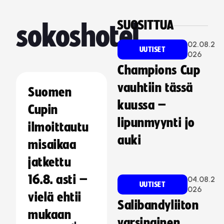
SUOSITTUA
sokoshotel
02.08.2
UUTISET
026
Champions Cup
vauhtiin tässä
Suomen
kuussa –
Cupin
lipunmyynti jo
ilmoittautu
auki
misaikaa
jatkettu
16.8. asti –
04.08.2
UUTISET
026
vielä ehtii
Salibandyliiton
mukaan
varsinainen