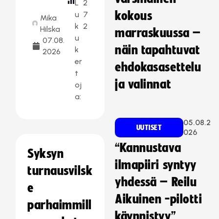
L
2
kokous
u
7
Mika
k
2
Hilska
marraskuussa –
u
07.08.
näin tapahtuvat
k
2026
er
ehdokasasettelu
t
ja valinnat
oj
a:
05.08.2
UUTISET
026
“Kannustava
Syksyn
ilmapiiri syntyy
turnausvilsk
yhdessä – Reilu
e
Aikuinen -pilotti
parhaimmill
käynnistyy”