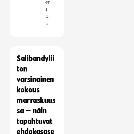
er
t
oj
a:
Salibandylii
ton
varsinainen
kokous
marraskuus
sa – näin
tapahtuvat
ehdokasase