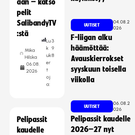
aan – katso
pelit
SalibandyTV
04.08.2
UUTISET
026
:stä
F-liigan alku
Lu
3
häämöttää:
k
9
Mika
uk
8
Hilska
Avauskierrokset
er
06.08.
syyskuun toisella
t
2026
oj
viikolla
a:
06.08.2
UUTISET
026
Pelipassit kaudelle
Pelipassit
2026–27 nyt
kaudelle