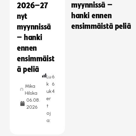
myynnissä –
2026–27
hanki ennen
nyt
ensimmäistä peliä
myynnissä
– hanki
ennen
ensimmäist
ä peliä
Lu
6
k
6
Mika
uk
4
Hilska
er
06.08.
t
2026
oj
a: