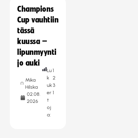
Champions
Cup vauhtiin
tässä
kuussa –
lipunmyynti
jo auki
Lu
1
k
2
Mika
uk
3
Hilska
er
1
02.08.
t
2026
oj
a: