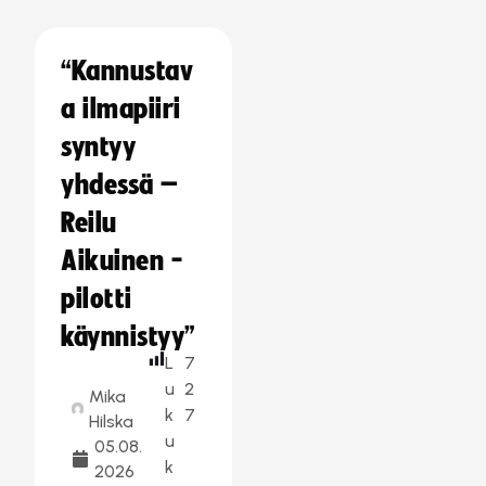
“Kannustav
a ilmapiiri
syntyy
yhdessä –
Reilu
Aikuinen -
pilotti
käynnistyy”
L
7
u
2
Mika
k
7
Hilska
u
05.08.
k
2026