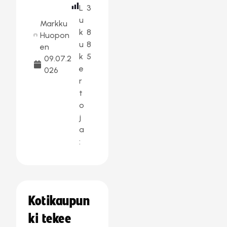
L
3
u
Markku
k
8
Huopon
u
8
en
k
5
09.07.2
e
026
r
t
o
j
a
:
Kotikaupun
ki tekee