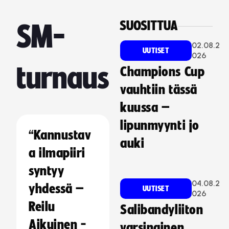
SUOSITTUA
SM-
02.08.2
UUTISET
026
turnaus
Champions Cup
vauhtiin tässä
kuussa –
lipunmyynti jo
“Kannustav
auki
a ilmapiiri
syntyy
04.08.2
yhdessä –
UUTISET
026
Reilu
Salibandyliiton
Aikuinen -
varsinainen