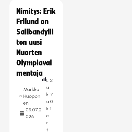
Nimitys: Erik
Frilund on
Salibandylii
ton uusi
Nuorten
Olympiaval
mentaja
L
2
u
Markku
k
7
Huopon
u
0
en
k
1
03.07.2
e
026
r
t