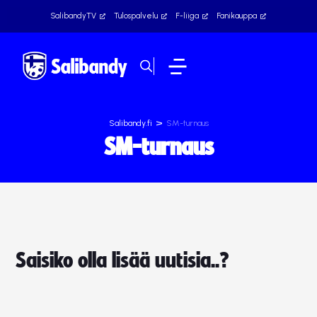
SalibandyTV
Tulospalvelu
F-liiga
Fanikauppa
>
Salibandy.fi
SM-turnaus
SM-turnaus
Saisiko olla lisää uutisia..?