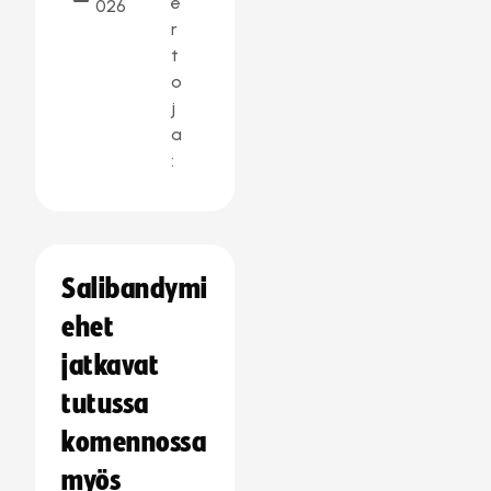
e
026
r
t
o
j
a
:
Salibandymi
ehet
jatkavat
tutussa
komennossa
myös