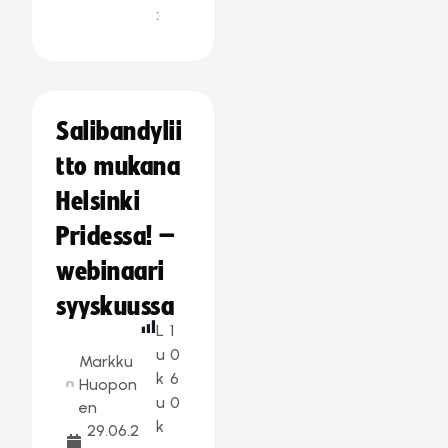
:
Salibandylii
tto mukana
Helsinki
Pridessa! –
webinaari
syyskuussa
L
1
u
0
Markku
k
6
Huopon
u
0
en
k
29.06.2