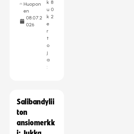
k
8
Huopon
u
0
en
k
2
08.07.2
e
026
r
t
o
j
a
:
Salibandylii
ton
ansiomerkk
i: Jukka