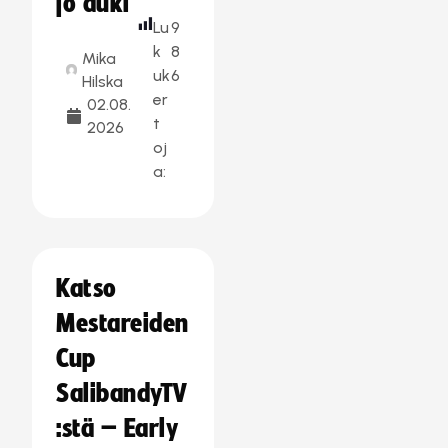
jo auki
Lu
9
k
8
Mika
uk
6
Hilska
er
02.08.
t
2026
oj
a:
Katso
Mestareiden
Cup
SalibandyTV
:stä – Early