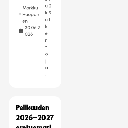
u
2
Markku
k
9
Huopon
u
1
en
k
30.06.2
e
026
r
t
o
j
a
:
Pelikauden
2026–2027