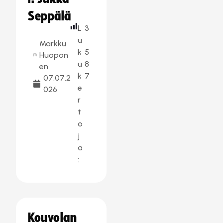
Seppälä
L
3
u
Markku
k
5
Huopon
u
8
en
k
7
07.07.2
e
026
r
t
o
j
a
:
Kouvolan