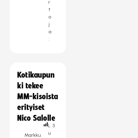
r
t
o
j
a
:
Kotikaupun
ki tekee
MM-kisoista
erityiset
Nico Salolle
L
3
u
Markku