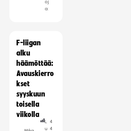
oj
a:
F-liigan
alku
häämöttää:
Avauskierro
kset
syyskuun
toisella
viikolla
L
4
u
4
Mika