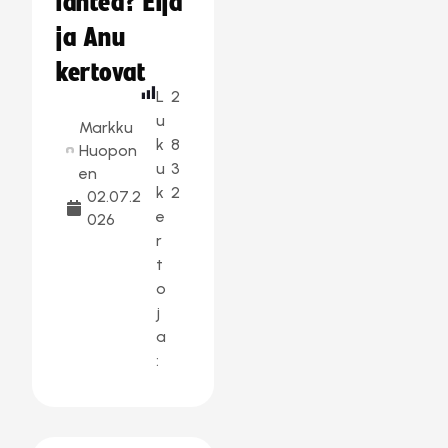
lähteä? Eija
ja Anu
kertovat
L
2
u
Markku
k
8
Huopon
u
3
en
k
2
02.07.2
e
026
r
t
o
j
a
: