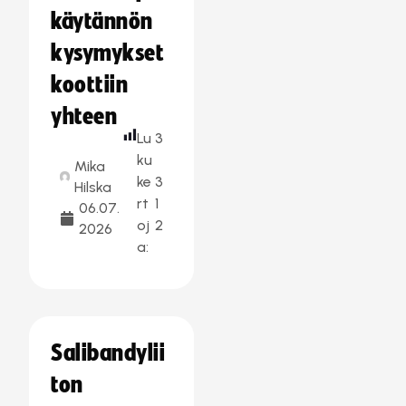
käytännön
kysymykset
koottiin
yhteen
Lu
3
ku
Mika
ke
3
Hilska
rt
1
06.07.
oj
2
2026
a:
Salibandylii
ton