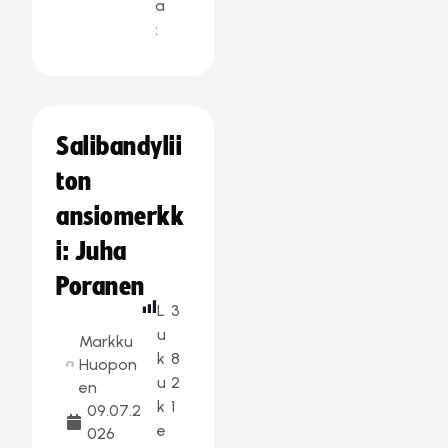
a
:
Salibandylii
ton
ansiomerkk
i: Juha
Poranen
L
3
u
Markku
k
8
Huopon
u
2
en
k
1
09.07.2
e
026