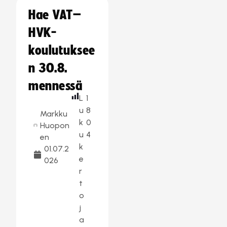
Hae VAT–
HVK-
koulutuksee
n 30.8.
mennessä
L
1
u
8
Markku
k
0
Huopon
u
4
en
k
01.07.2
e
026
r
t
o
j
a