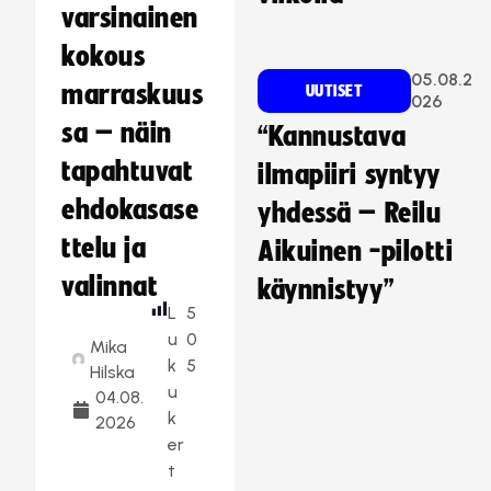
varsinainen
kokous
05.08.2
marraskuus
UUTISET
026
sa – näin
“Kannustava
tapahtuvat
ilmapiiri syntyy
ehdokasase
yhdessä – Reilu
ttelu ja
Aikuinen -pilotti
valinnat
käynnistyy”
L
5
u
0
Mika
k
5
Hilska
u
04.08.
k
2026
er
t