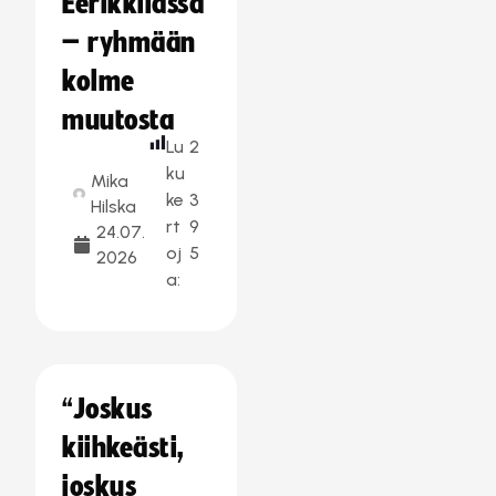
Eerikkilässä
– ryhmään
kolme
muutosta
Lu
2
ku
Mika
ke
3
Hilska
rt
9
24.07.
oj
5
2026
a:
“Joskus
kiihkeästi,
joskus