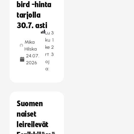
bird -hinta
tarjolla
30.7. asti
Lu
3
ku
1
Mika
ke
2
Hilska
rt
3
24.07.
oj
2026
a:
Suomen
naiset
leireilevät