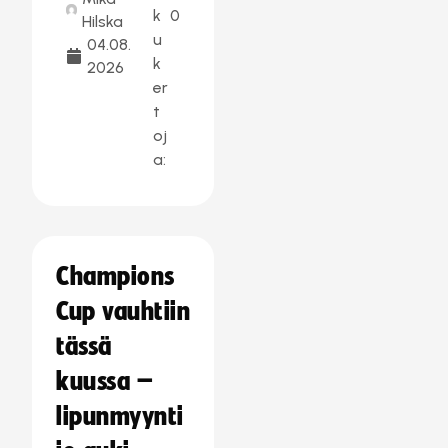
k
0
Hilska
u
04.08.
k
2026
er
t
oj
a:
Champions
Cup vauhtiin
tässä
kuussa –
lipunmyynti