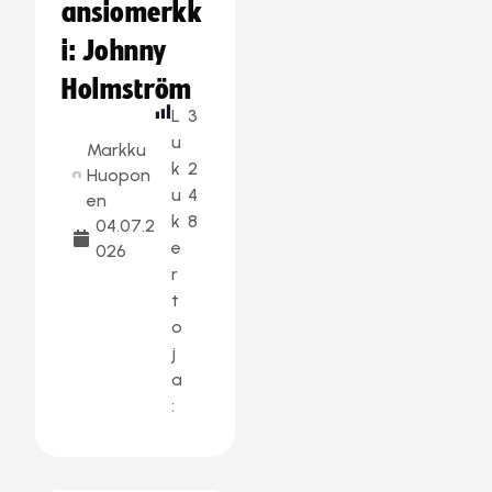
ansiomerkk
i: Johnny
Holmström
L
3
u
Markku
k
2
Huopon
u
4
en
k
8
04.07.2
e
026
r
t
o
j
a
: