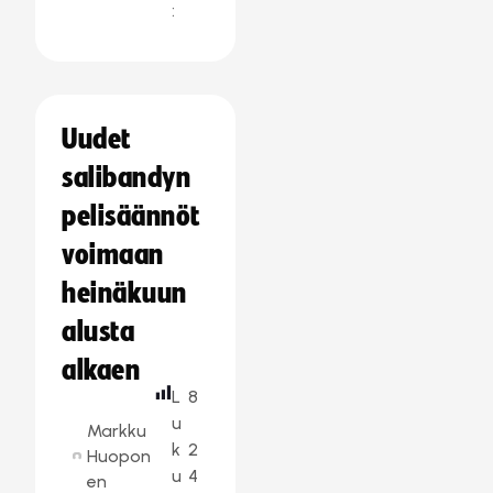
:
Uudet
salibandyn
pelisäännöt
voimaan
heinäkuun
alusta
alkaen
L
8
u
Markku
k
2
Huopon
u
4
en