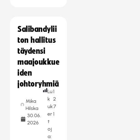
Salibandylii
ton hallitus
täydensi
maajoukkue
iden
johtoryhmiä
Lu
1
k
2
Mika
uk
7
Hilska
er
1
30.06.
t
2026
oj
a: