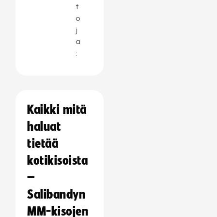
t
o
j
a
:
Kaikki mitä
haluat
tietää
kotikisoista
–
Salibandyn
MM-kisojen