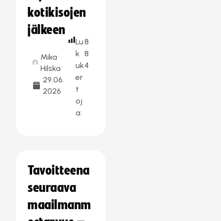
kotikisojen
jälkeen
Lu
8
k
8
Mika
uk
4
Hilska
er
29.06.
t
2026
oj
a:
Tavoitteena
seuraava
maailmanm