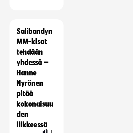
Salibandyn
MM-kisat
tehdään
yhdessä –
Hanne
Nyrönen
pitää
kokonaisuu
den
liikkeessä
L
1