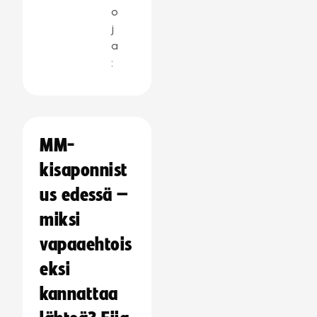
o
j
a
:
MM-
kisaponnist
us edessä –
miksi
vapaaehtois
eksi
kannattaa