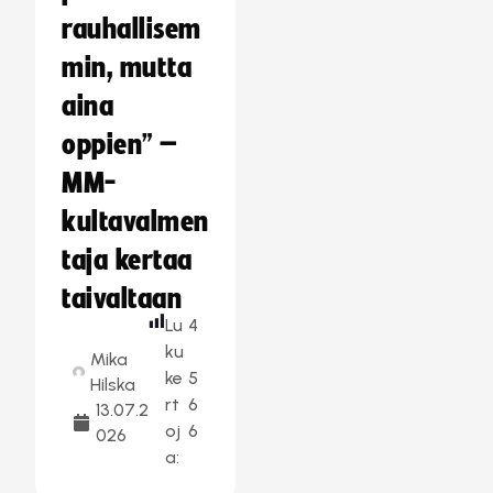
rauhallisem
min, mutta
aina
oppien” –
MM-
kultavalmen
taja kertaa
taivaltaan
Lu
4
ku
Mika
ke
5
Hilska
rt
6
13.07.2
oj
6
026
a: