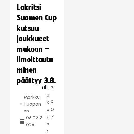
Lakritsi
Suomen Cup
kutsuu
joukkueet
mukaan –
ilmoittautu
minen
päättyy 3.8.
L
3
u
Markku
k
9
Huopon
u
0
en
k
7
06.07.2
e
026
r