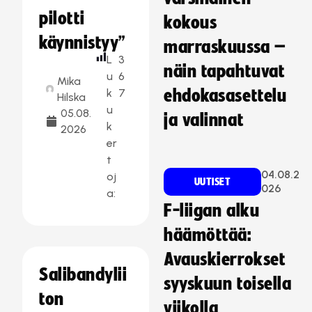
pilotti
kokous
käynnistyy”
marraskuussa –
L
3
näin tapahtuvat
u
6
Mika
k
7
ehdokasasettelu
Hilska
u
05.08.
ja valinnat
k
2026
er
t
04.08.2
oj
UUTISET
026
a:
F-liigan alku
häämöttää:
Avauskierrokset
Salibandylii
syyskuun toisella
ton
viikolla