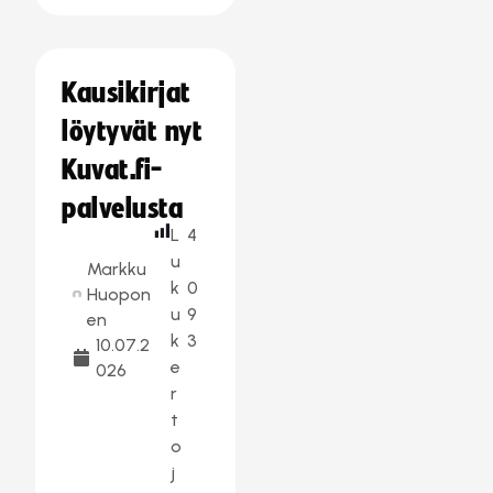
Kausikirjat
löytyvät nyt
Kuvat.fi-
palvelusta
L
4
u
Markku
k
0
Huopon
u
9
en
k
3
10.07.2
e
026
r
t
o
j