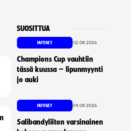
SUOSITTUA
02.08.2026
UUTISET
Champions Cup vauhtiin
tässä kuussa – lipunmyynti
jo auki
04.08.2026
UUTISET
an
Salibandyliiton varsinainen