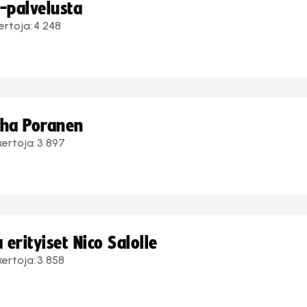
i-palvelusta
ertoja:
4 248
uha Poranen
kertoja:
3 897
erityiset Nico Salolle
kertoja:
3 858