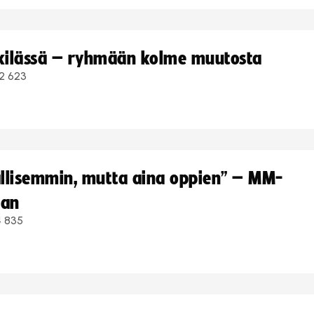
kkilässä – ryhmään kolme muutosta
2 623
hallisemmin, mutta aina oppien” – MM-
aan
4 835