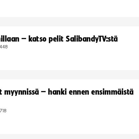
llaan – katso pelit SalibandyTV:stä
448
yt myynnissä – hanki ennen ensimmäistä
718