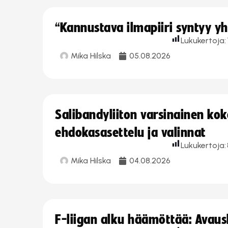
“Kannustava ilmapiiri syntyy yh
Lukukertoja:
Mika Hilska
05.08.2026
Salibandyliiton varsinainen ko
ehdokasasettelu ja valinnat
Lukukertoja:
Mika Hilska
04.08.2026
F-liigan alku häämöttää: Avausk