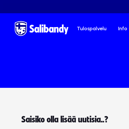
Tulospalvelu
Info
Saisiko olla lisää uutisia..?