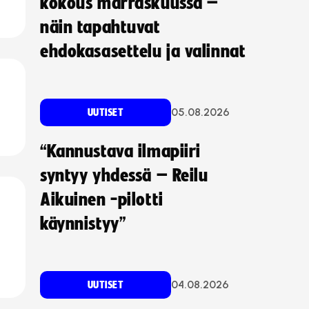
kokous marraskuussa –
näin tapahtuvat
ehdokasasettelu ja valinnat
05.08.2026
UUTISET
“Kannustava ilmapiiri
syntyy yhdessä – Reilu
Aikuinen -pilotti
käynnistyy”
04.08.2026
UUTISET