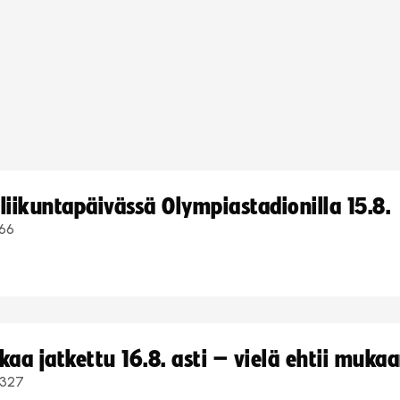
iikuntapäivässä Olympiastadionilla 15.8.
66
a jatkettu 16.8. asti – vielä ehtii muka
327