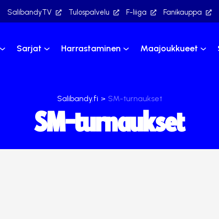
SalibandyTV
Tulospalvelu
F-liiga
Fanikauppa
Sarjat
Harrastaminen
Maajoukkueet
Salibandy.fi
>
SM-turnaukset
SM-turnaukset