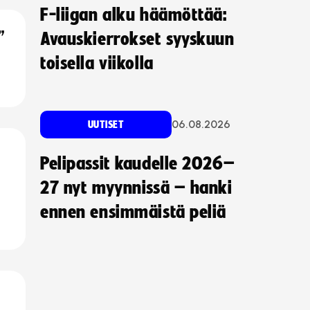
F-liigan alku häämöttää:
”
Avauskierrokset syyskuun
toisella viikolla
06.08.2026
UUTISET
Pelipassit kaudelle 2026–
27 nyt myynnissä – hanki
ennen ensimmäistä peliä