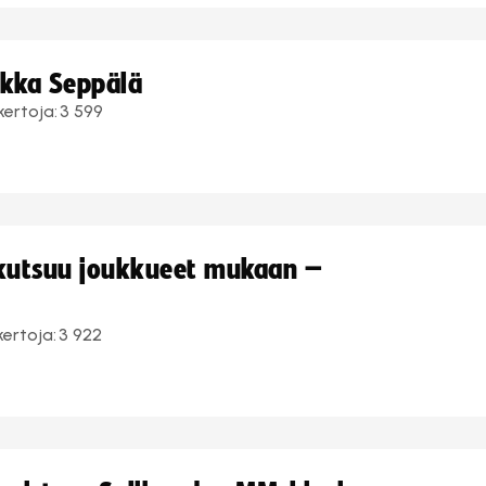
ukka Seppälä
kertoja:
3 599
 kutsuu joukkueet mukaan –
kertoja:
3 922