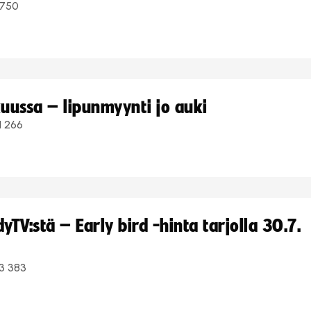
750
uussa – lipunmyynti jo auki
1 266
TV:stä – Early bird -hinta tarjolla 30.7.
3 383