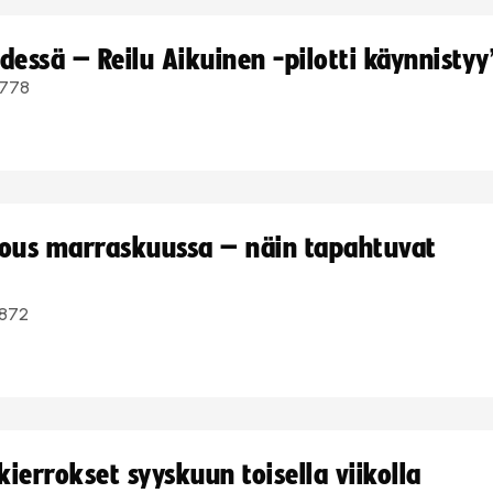
dessä – Reilu Aikuinen -pilotti käynnistyy
778
kous marraskuussa – näin tapahtuvat
872
ierrokset syyskuun toisella viikolla