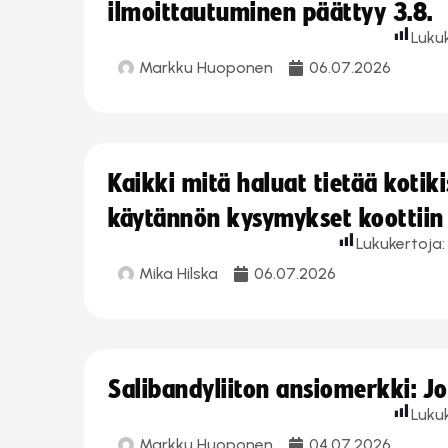
ilmoittautuminen päättyy 3.8.
Luku
Markku Huoponen
06.07.2026
Kaikki mitä haluat tietää koti
käytännön kysymykset koottiin
Lukukertoja:
Mika Hilska
06.07.2026
Salibandyliiton ansiomerkki: 
Luku
Markku Huoponen
04.07.2026