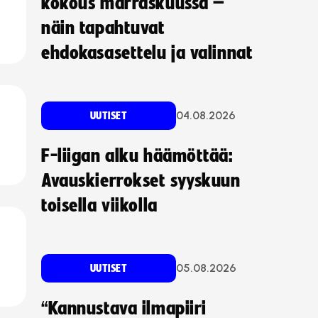
kokous marraskuussa –
näin tapahtuvat
ehdokasasettelu ja valinnat
04.08.2026
UUTISET
F-liigan alku häämöttää:
Avauskierrokset syyskuun
toisella viikolla
05.08.2026
UUTISET
“Kannustava ilmapiiri