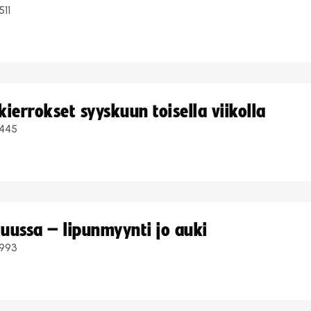
511
ierrokset syyskuun toisella viikolla
445
uussa – lipunmyynti jo auki
993