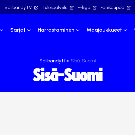
SalibandyTV
Tulospalvelu
F-liiga
Fanikauppa
Sarjat
Harrastaminen
Maajoukkueet
Salibandy.fi
>
Sisä-Suomi
Sisä-Suomi