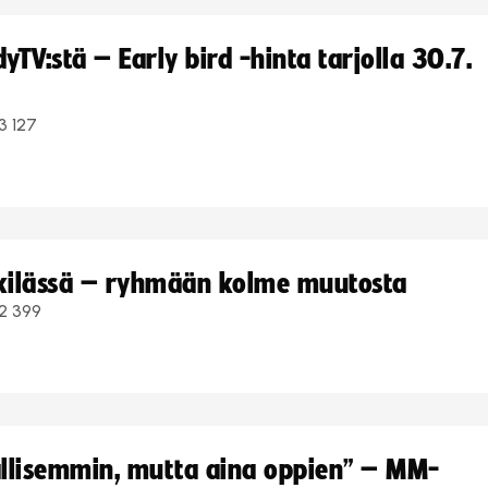
TV:stä – Early bird -hinta tarjolla 30.7.
3 127
kkilässä – ryhmään kolme muutosta
2 399
hallisemmin, mutta aina oppien” – MM-