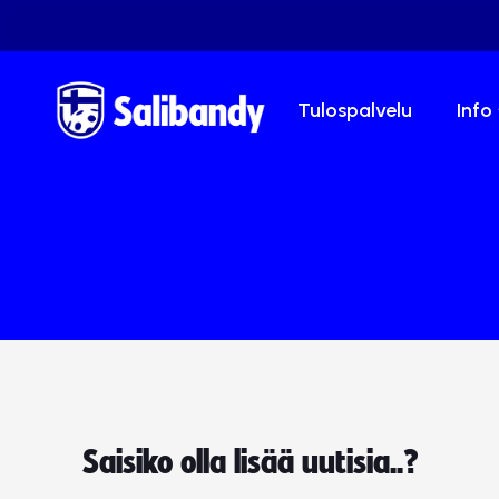
Tulospalvelu
Info
Saisiko olla lisää uutisia..?