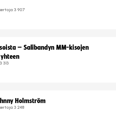
kertoja:
3 907
kisoista – Salibandyn MM-kisojen
 yhteen
3 313
Johnny Holmström
kertoja:
3 248