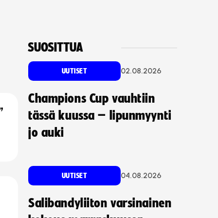
SUOSITTUA
02.08.2026
UUTISET
Champions Cup vauhtiin
”
tässä kuussa – lipunmyynti
jo auki
04.08.2026
UUTISET
Salibandyliiton varsinainen