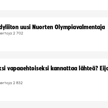
ndyliiton uusi Nuorten Olympiavalmentaja
kertoja:
2 702
i vapaaehtoiseksi kannattaa lähteä? Eij
kertoja:
2 832