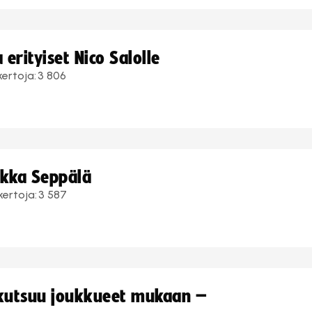
erityiset Nico Salolle
kertoja:
3 806
ukka Seppälä
kertoja:
3 587
 kutsuu joukkueet mukaan –