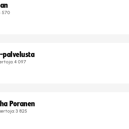
aan
4 570
i-palvelusta
ertoja:
4 097
uha Poranen
kertoja:
3 825