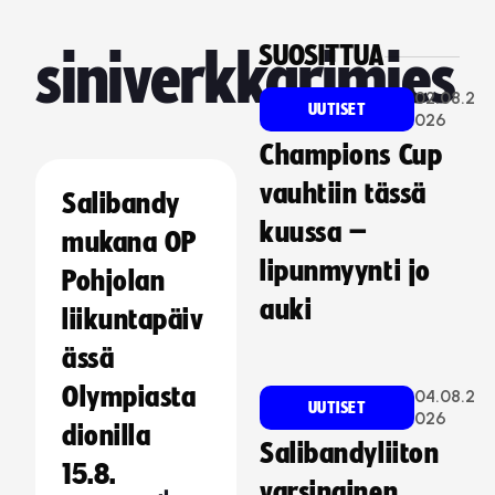
SUOSITTUA
siniverkkarimies
02.08.2
UUTISET
026
Champions Cup
vauhtiin tässä
Salibandy
kuussa –
mukana OP
lipunmyynti jo
Pohjolan
auki
liikuntapäiv
ässä
Olympiasta
04.08.2
UUTISET
026
dionilla
Salibandyliiton
15.8.
varsinainen