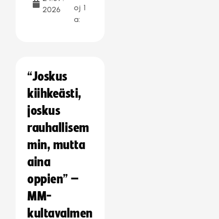
oj
1
2026
a:
“Joskus
kiihkeästi,
joskus
rauhallisem
min, mutta
aina
oppien” –
MM-
kultavalmen