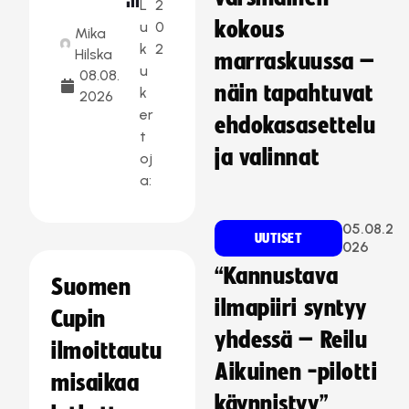
L
2
kokous
u
0
Mika
k
2
Hilska
marraskuussa –
u
08.08.
näin tapahtuvat
k
2026
er
ehdokasasettelu
t
ja valinnat
oj
a:
05.08.2
UUTISET
026
“Kannustava
Suomen
ilmapiiri syntyy
Cupin
yhdessä – Reilu
ilmoittautu
Aikuinen -pilotti
misaikaa
käynnistyy”