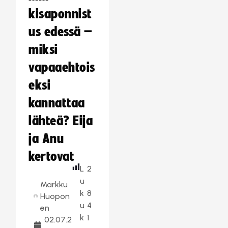
kisaponnist
us edessä –
miksi
vapaaehtois
eksi
kannattaa
lähteä? Eija
ja Anu
kertovat
L
2
u
Markku
k
8
Huopon
u
4
en
k
1
02.07.2