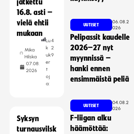
jatkettu
16.8. asti –
vielä ehtii
06.08.2
UUTISET
026
mukaan
Pelipassit kaudelle
Lu
4
2026–27 nyt
k
2
Mika
uk
9
Hilska
myynnissä –
er
07.08.
hanki ennen
t
2026
oj
ensimmäistä peliä
a:
04.08.2
UUTISET
026
F-liigan alku
Syksyn
häämöttää:
turnausvilsk