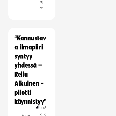
oj
a:
“Kannustav
a ilmapiiri
syntyy
yhdessä –
Reilu
Aikuinen -
pilotti
käynnistyy”
Lu
8
k
6
Mika