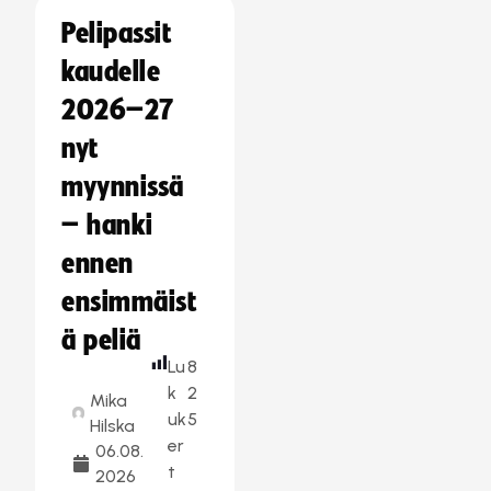
Pelipassit
kaudelle
2026–27
nyt
myynnissä
– hanki
ennen
ensimmäist
ä peliä
Lu
8
k
2
Mika
uk
5
Hilska
er
06.08.
t
2026