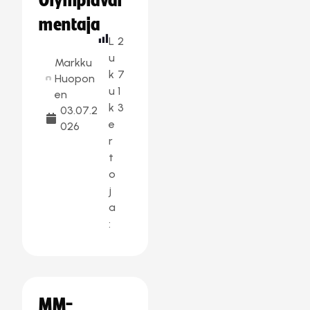
Olympiaval
mentaja
L
2
u
Markku
k
7
Huopon
u
1
en
k
3
03.07.2
e
026
r
t
o
j
a
:
MM-