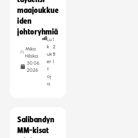
maajoukkue
iden
johtoryhmiä
Lu
1
k
2
Mika
uk
8
Hilska
er
1
30.06.
t
2026
oj
a:
Salibandyn
MM-kisat