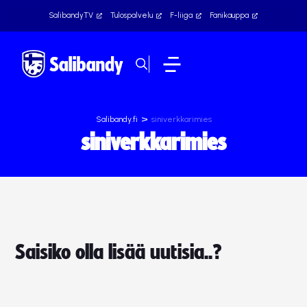
SalibandyTV
Tulospalvelu
F-liiga
Fanikauppa
>
Salibandy.fi
siniverkkarimies
siniverkkarimies
Saisiko olla lisää uutisia..?