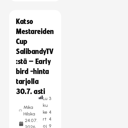
Katso
Mestareiden
Cup
SalibandyTV
:stä – Early
bird -hinta
tarjolla
30.7. asti
Lu
3
ku
Mika
ke
4
Hilska
rt
4
24.07.
oj
9
2026