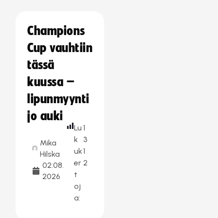
Champions
Cup vauhtiin
tässä
kuussa –
lipunmyynti
jo auki
Lu
1
k
3
Mika
uk
1
Hilska
er
2
02.08.
t
2026
oj
a: