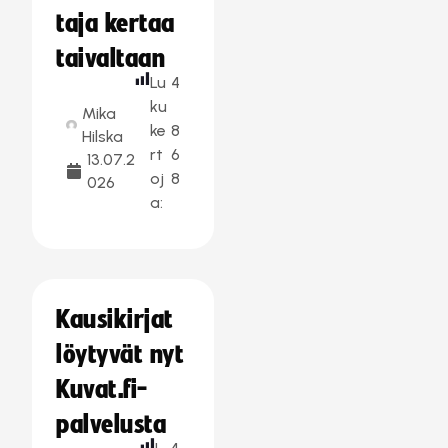
taja kertaa
taivaltaan
Lu
4
ku
Mika
ke
8
Hilska
rt
6
13.07.2
oj
8
026
a:
Kausikirjat
löytyvät nyt
Kuvat.fi-
palvelusta