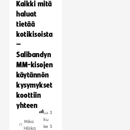
Kaikki mitä
haluat
tietää
kotikisoista
–
Salibandyn
MM-kisojen
käytännön
kysymykset
koottiin
yhteen
Lu
3
ku
Mika
ke
3
Hilska