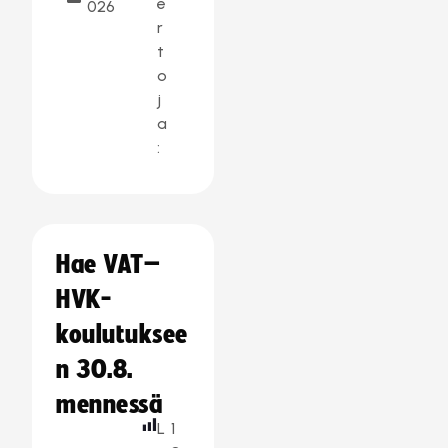
e
026
r
t
o
j
a
:
Hae VAT–
HVK-
koulutuksee
n 30.8.
mennessä
L
1