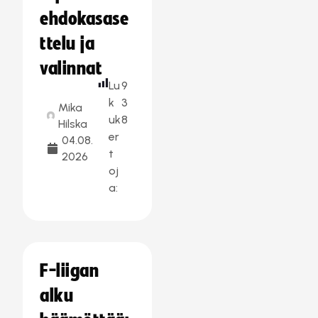
ehdokasase
ttelu ja
valinnat
Lu
9
k
3
Mika
uk
8
Hilska
er
04.08.
t
2026
oj
a:
F-liigan
alku