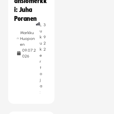
ansiomerkk
i: Juha
Poranen
L
3
u
Markku
k
9
Huopon
u
2
en
k
2
09.07.2
e
026
r
t
o
j
a
: