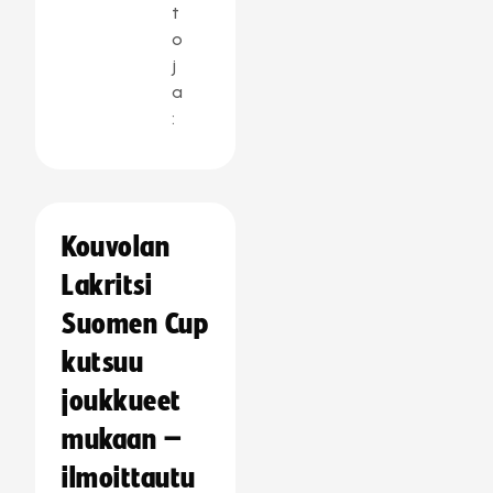
t
o
j
a
:
Kouvolan
Lakritsi
Suomen Cup
kutsuu
joukkueet
mukaan –
ilmoittautu