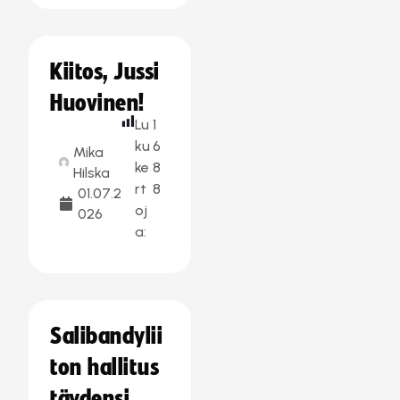
Kiitos, Jussi
Huovinen!
Lu
1
ku
6
Mika
ke
8
Hilska
rt
8
01.07.2
oj
026
a:
Salibandylii
ton hallitus
täydensi