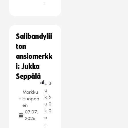
:
Salibandylii
ton
ansiomerkk
i: Jukka
Seppälä
L
3
u
Markku
k
6
Huopon
u
0
en
k
0
07.07.
e
2026
r