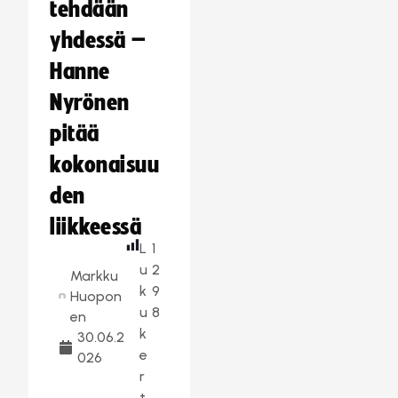
tehdään
yhdessä –
Hanne
Nyrönen
pitää
kokonaisuu
den
liikkeessä
L
1
u
2
Markku
k
9
Huopon
u
8
en
k
30.06.2
e
026
r
t