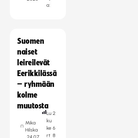
a:
Suomen
naiset
leireilevät
Eerikkilässä
– ryhmään
kolme
muutosta
Lu
2
ku
Mika
ke
6
Hilska
rt
8
24.07.