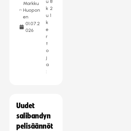
u
8
Markku
k
2
Huopon
u
1
en
k
01.07.2
e
026
r
t
o
j
a
:
Uudet
salibandyn
pelisäännöt