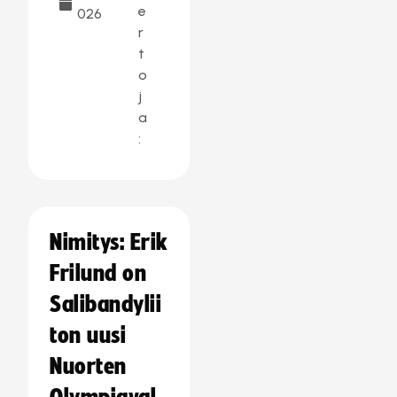
e
026
r
t
o
j
a
:
Nimitys: Erik
Frilund on
Salibandylii
ton uusi
Nuorten