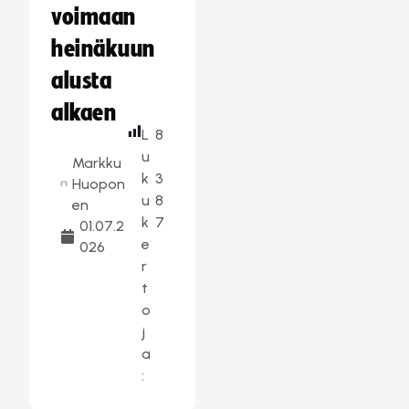
voimaan
heinäkuun
alusta
alkaen
L
8
u
Markku
k
3
Huopon
u
8
en
k
7
01.07.2
e
026
r
t
o
j
a
: