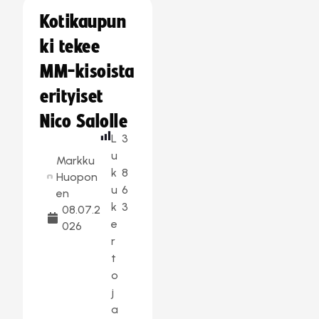
Kotikaupun
ki tekee
MM-kisoista
erityiset
Nico Salolle
L
3
u
Markku
k
8
Huopon
u
6
en
k
3
08.07.2
e
026
r
t
o
j
a