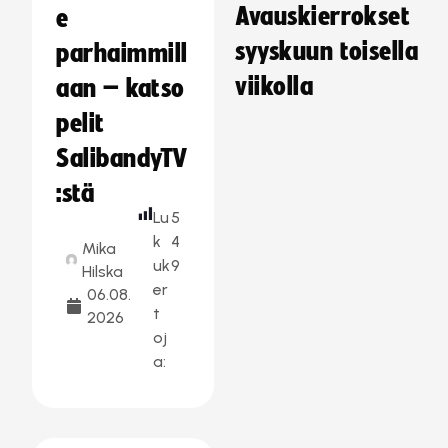
Avauskierrokset
e
syyskuun toisella
parhaimmill
viikolla
aan – katso
pelit
SalibandyTV
:stä
Lu
5
k
4
Mika
uk
9
Hilska
er
06.08.
t
2026
oj
a: