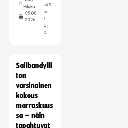
uk
9
Hilska
er
05.08.
t
2026
oj
a:
Salibandylii
ton
varsinainen
kokous
marraskuus
sa – näin
tapahtuvat