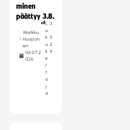
minen
päättyy 3.8.
L
3
u
Markku
k
9
Huopon
u
2
en
k
4
06.07.2
e
026
r
t
o
j
a
: