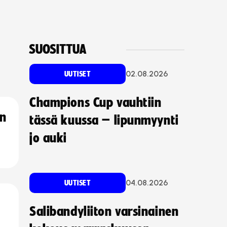
SUOSITTUA
02.08.2026
UUTISET
Champions Cup vauhtiin
an
tässä kuussa – lipunmyynti
jo auki
04.08.2026
UUTISET
Salibandyliiton varsinainen