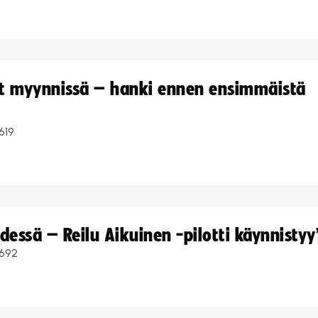
yt myynnissä – hanki ennen ensimmäistä
619
dessä – Reilu Aikuinen -pilotti käynnistyy
692