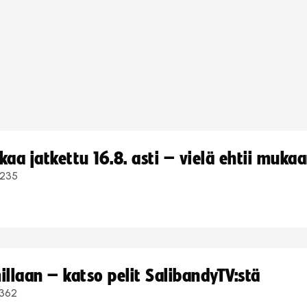
a jatkettu 16.8. asti – vielä ehtii muka
235
llaan – katso pelit SalibandyTV:stä
362