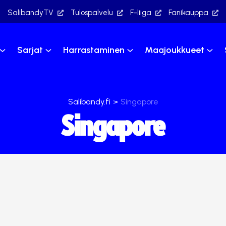
SalibandyTV
Tulospalvelu
F-liiga
Fanikauppa
Sarjat
Harrastaminen
Maajoukkueet
Salibandy.fi
>
Singapore
Singapore