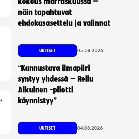
kokous marraskuussa –
näin tapahtuvat
ehdokasasettelu ja valinnat
05.08.2026
UUTISET
“Kannustava ilmapiiri
syntyy yhdessä – Reilu
Aikuinen -pilotti
käynnistyy”
”
04.08.2026
UUTISET