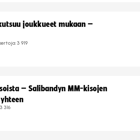
 kutsuu joukkueet mukaan –
kertoja:
3 919
kisoista – Salibandyn MM-kisojen
 yhteen
3 316