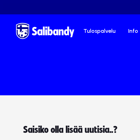
Tulospalvelu
Info
Saisiko olla lisää uutisia..?