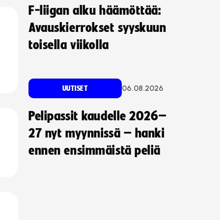
F-liigan alku häämöttää:
Avauskierrokset syyskuun
toisella viikolla
06.08.2026
UUTISET
Pelipassit kaudelle 2026–
27 nyt myynnissä – hanki
ennen ensimmäistä peliä