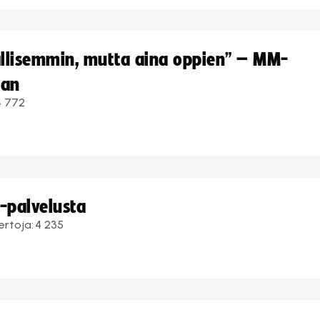
hallisemmin, mutta aina oppien” – MM-
aan
4 772
i-palvelusta
ertoja:
4 235