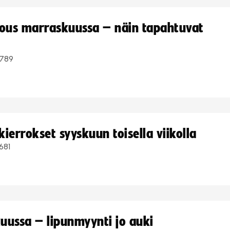
kous marraskuussa – näin tapahtuvat
789
ierrokset syyskuun toisella viikolla
681
uussa – lipunmyynti jo auki