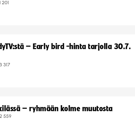
1 201
TV:stä – Early bird -hinta tarjolla 30.7.
3 317
kkilässä – ryhmään kolme muutosta
2 559