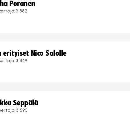
uha Poranen
kertoja:
3 882
erityiset Nico Salolle
kertoja:
3 849
ukka Seppälä
kertoja:
3 595