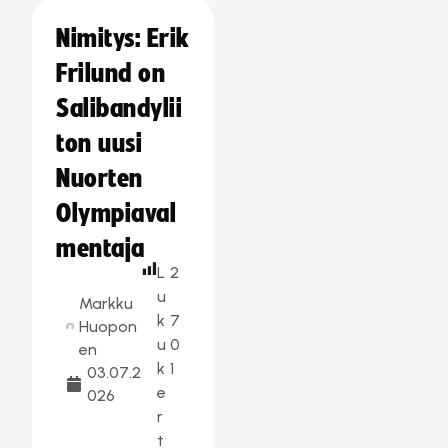
Nimitys: Erik
Frilund on
Salibandylii
ton uusi
Nuorten
Olympiaval
mentaja
L
2
u
Markku
k
7
Huopon
u
0
en
k
1
03.07.2
e
026
r
t