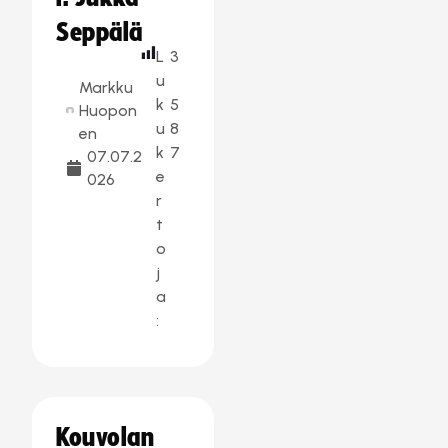
Seppälä
L
3
u
Markku
k
5
Huopon
u
8
en
k
7
07.07.2
e
026
r
t
o
j
a
:
Kouvolan