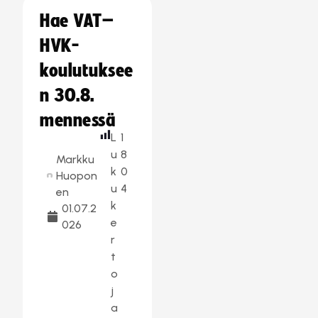
Hae VAT–
HVK-
koulutuksee
n 30.8.
mennessä
L
1
u
8
Markku
k
0
Huopon
u
4
en
k
01.07.2
e
026
r
t
o
j
a