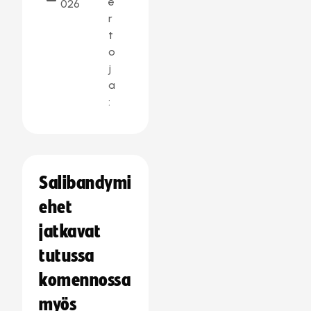
e
026
r
t
o
j
a
:
Salibandymi
ehet
jatkavat
tutussa
komennossa
myös