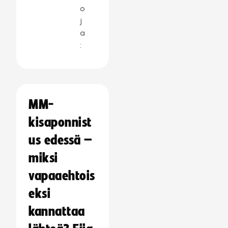
o
j
a
:
MM-
kisaponnist
us edessä –
miksi
vapaaehtois
eksi
kannattaa