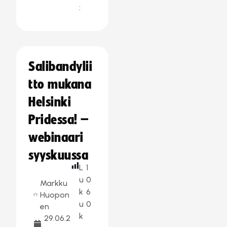
:
Salibandylii
tto mukana
Helsinki
Pridessa! –
webinaari
syyskuussa
L
1
u
0
Markku
k
6
Huopon
u
0
en
k
29.06.2