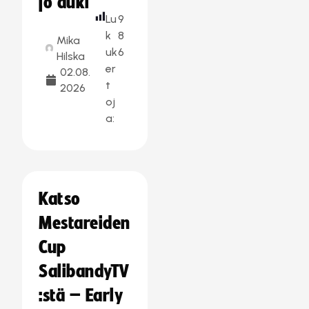
jo auki
Lu
9
k
8
Mika
uk
6
Hilska
er
02.08.
t
2026
oj
a:
Katso
Mestareiden
Cup
SalibandyTV
:stä – Early