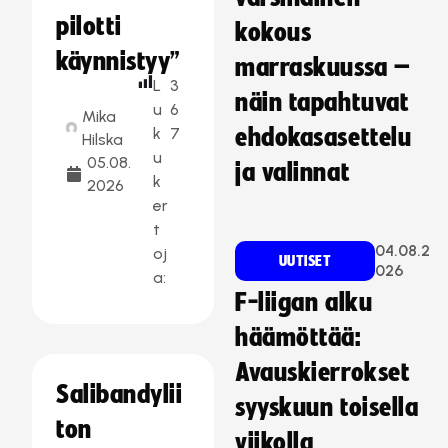
pilotti
kokous
käynnistyy”
marraskuussa –
L
3
näin tapahtuvat
u
6
Mika
k
7
ehdokasasettelu
Hilska
u
05.08.
ja valinnat
k
2026
er
t
04.08.2
oj
UUTISET
026
a:
F-liigan alku
häämöttää:
Avauskierrokset
Salibandylii
syyskuun toisella
ton
viikolla