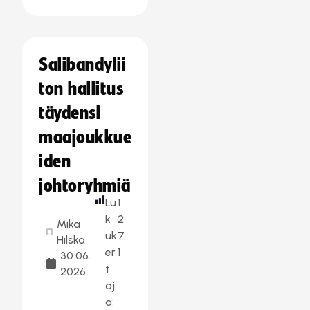
Salibandylii
ton hallitus
täydensi
maajoukkue
iden
johtoryhmiä
Lu
1
k
2
Mika
uk
7
Hilska
er
1
30.06.
t
2026
oj
a: