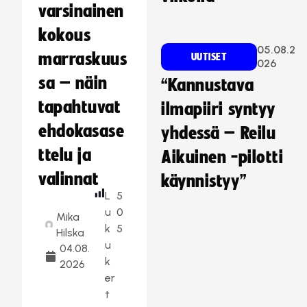
varsinainen
kokous
05.08.2
marraskuus
UUTISET
026
sa – näin
“Kannustava
tapahtuvat
ilmapiiri syntyy
ehdokasase
yhdessä – Reilu
ttelu ja
Aikuinen -pilotti
valinnat
käynnistyy”
L
5
u
0
Mika
k
5
Hilska
u
04.08.
k
2026
er
t