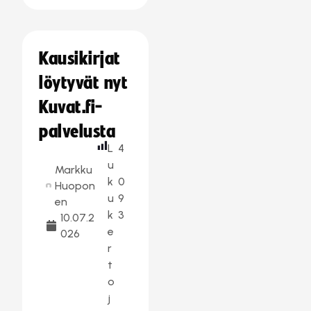
Kausikirjat
löytyvät nyt
Kuvat.fi-
palvelusta
L
4
u
Markku
k
0
Huopon
u
9
en
k
3
10.07.2
e
026
r
t
o
j