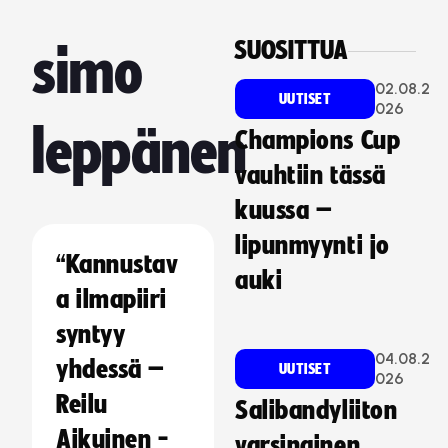
SUOSITTUA
simo
02.08.2
UUTISET
026
leppänen
Champions Cup
vauhtiin tässä
kuussa –
lipunmyynti jo
“Kannustav
auki
a ilmapiiri
syntyy
04.08.2
yhdessä –
UUTISET
026
Reilu
Salibandyliiton
Aikuinen -
varsinainen