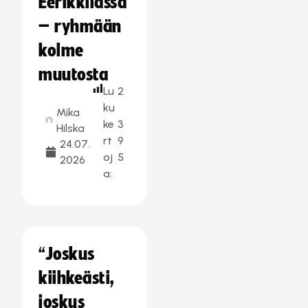
Eerikkilässä
– ryhmään
kolme
muutosta
Lu
2
ku
Mika
ke
3
Hilska
rt
9
24.07.
oj
5
2026
a:
“Joskus
kiihkeästi,
joskus