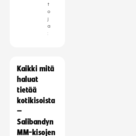
t
o
j
a
:
Kaikki mitä
haluat
tietää
kotikisoista
–
Salibandyn
MM-kisojen