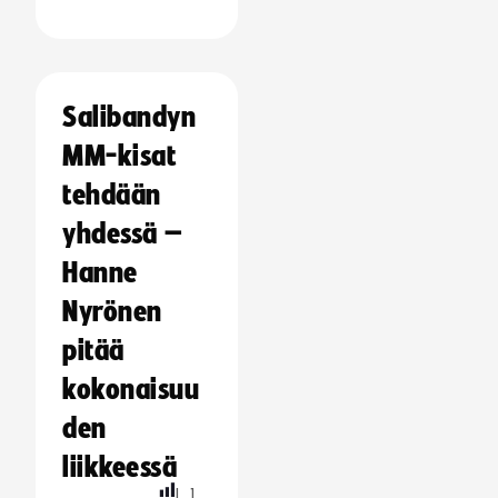
Salibandyn
MM-kisat
tehdään
yhdessä –
Hanne
Nyrönen
pitää
kokonaisuu
den
liikkeessä
L
1