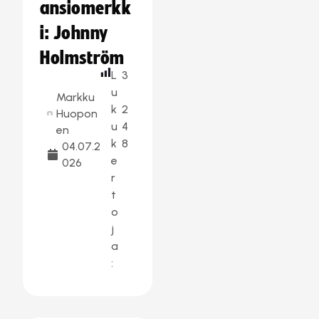
ansiomerkk
i: Johnny
Holmström
L
3
u
Markku
k
2
Huopon
u
4
en
k
8
04.07.2
e
026
r
t
o
j
a
: