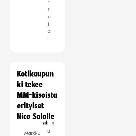
r
t
o
j
a
:
Kotikaupun
ki tekee
MM-kisoista
erityiset
Nico Salolle
L
3
u
Markku