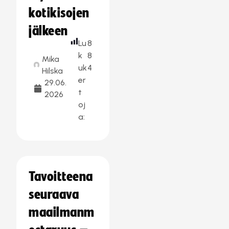
kotikisojen
jälkeen
Lu
8
k
8
Mika
uk
4
Hilska
er
29.06.
t
2026
oj
a:
Tavoitteena
seuraava
maailmanm