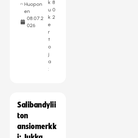
k
8
Huopon
u
0
en
k
2
08.07.2
e
026
r
t
o
j
a
:
Salibandylii
ton
ansiomerkk
i: Jukka