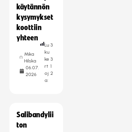
käytännön
kysymykset
koottiin
yhteen
Lu
3
ku
Mika
ke
3
Hilska
rt
1
06.07.
oj
2
2026
a:
Salibandylii
ton