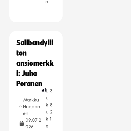
a
:
Salibandylii
ton
ansiomerkk
i: Juha
Poranen
L
3
u
Markku
k
8
Huopon
u
2
en
k
1
09.07.2
e
026