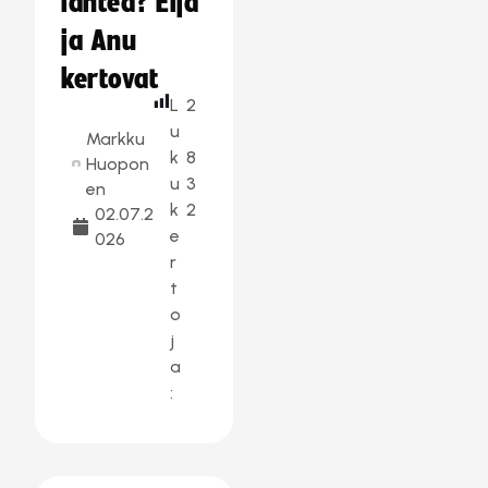
lähteä? Eija
ja Anu
kertovat
L
2
u
Markku
k
8
Huopon
u
3
en
k
2
02.07.2
e
026
r
t
o
j
a
: