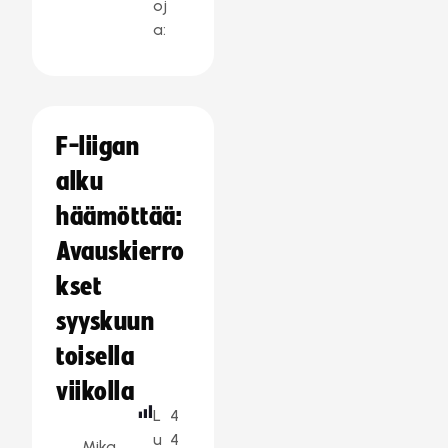
oj
a:
F-liigan
alku
häämöttää:
Avauskierro
kset
syyskuun
toisella
viikolla
L
4
u
4
Mika