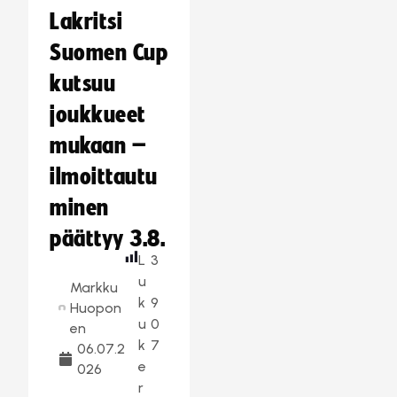
Lakritsi
Suomen Cup
kutsuu
joukkueet
mukaan –
ilmoittautu
minen
päättyy 3.8.
L
3
u
Markku
k
9
Huopon
u
0
en
k
7
06.07.2
e
026
r