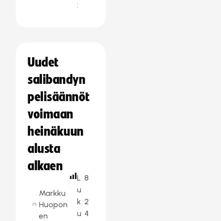
:
Uudet
salibandyn
pelisäännöt
voimaan
heinäkuun
alusta
alkaen
L
8
u
Markku
k
2
Huopon
u
4
en