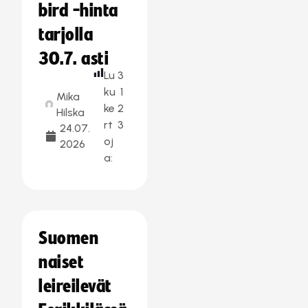
bird -hinta
tarjolla
30.7. asti
Lu
3
ku
1
Mika
ke
2
Hilska
rt
3
24.07.
oj
2026
a:
Suomen
naiset
leireilevät