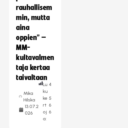
rauhallisem
min, mutta
aina
oppien” –
MM-
kultavalmen
taja kertaa
taivaltaan
Lu
4
ku
Mika
ke
5
Hilska
rt
6
13.07.2
oj
6
026
a: