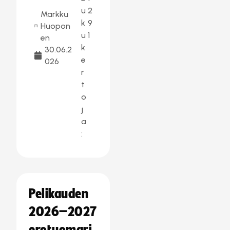
u
2
Markku
k
9
Huopon
u
1
en
k
30.06.2
e
026
r
t
o
j
a
:
Pelikauden
2026–2027