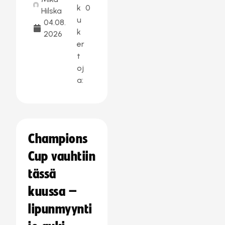
k
0
Hilska
u
04.08.
k
2026
er
t
oj
a:
Champions
Cup vauhtiin
tässä
kuussa –
lipunmyynti