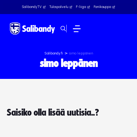
SalibandyTV
Tulospalvelu
F-liiga
Fanikauppa
>
Salibandy.fi
simo leppänen
simo leppänen
Saisiko olla lisää uutisia..?