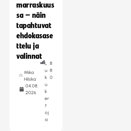
marraskuus
sa – näin
tapahtuvat
ehdokasase
ttelu ja
valinnat
L
8
u
8
Mika
k
0
Hilska
u
04.08.
k
2026
er
t
oj
a: