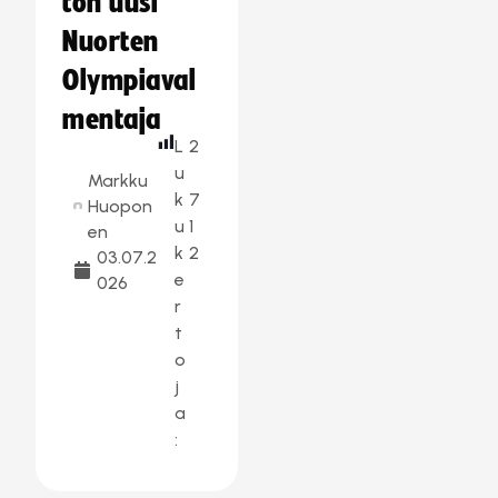
ton uusi
Nuorten
Olympiaval
mentaja
L
2
u
Markku
k
7
Huopon
u
1
en
k
2
03.07.2
e
026
r
t
o
j
a
: