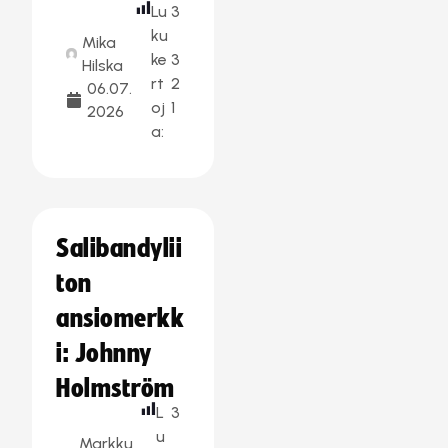
Lu
3
ku
Mika
ke
3
Hilska
rt
2
06.07.
oj
1
2026
a:
Salibandylii
ton
ansiomerkk
i: Johnny
Holmström
L
3
u
Markku