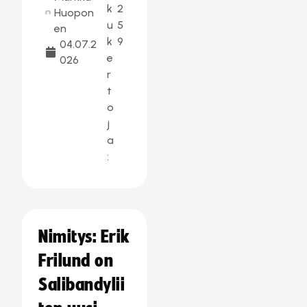
k
2
Huopon
u
5
en
k
9
04.07.2
e
026
r
t
o
j
a
:
Nimitys: Erik
Frilund on
Salibandylii