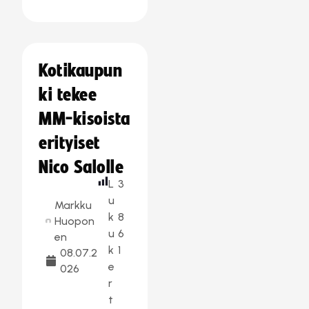
Kotikaupun
ki tekee
MM-kisoista
erityiset
Nico Salolle
L
3
u
Markku
k
8
Huopon
u
6
en
k
1
08.07.2
e
026
r
t