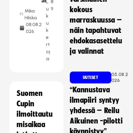
L
8
kokous
u
9
Mika
k
Hilska
marraskuussa –
u
08.08.2
näin tapahtuvat
k
026
e
ehdokasasettelu
rt
ja valinnat
oj
a:
05.08.2
UUTISET
026
“Kannustava
Suomen
ilmapiiri syntyy
Cupin
yhdessä – Reilu
ilmoittautu
Aikuinen -pilotti
misaikaa
käynnistyy”