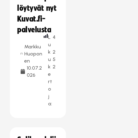
löytyvät nyt
Kuvat.fi-
palvelusta
L
4
u
Markku
k
2
Huopon
u
5
en
k
2
10.07.2
e
026
rt
o
j
a: