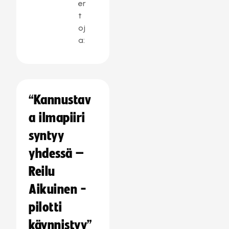
er
t
oj
a:
“Kannustav
a ilmapiiri
syntyy
yhdessä –
Reilu
Aikuinen -
pilotti
käynnistyy”