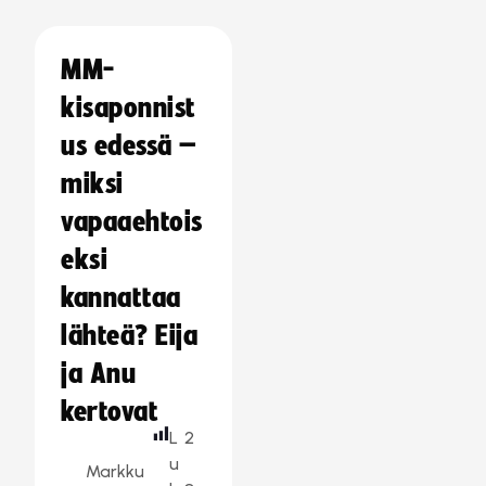
MM-
kisaponnist
us edessä –
miksi
vapaaehtois
eksi
kannattaa
lähteä? Eija
ja Anu
kertovat
L
2
u
Markku