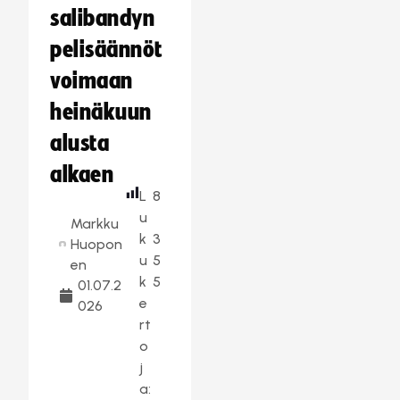
salibandyn
pelisäännöt
voimaan
heinäkuun
alusta
alkaen
L
8
u
Markku
k
3
Huopon
u
5
en
k
5
01.07.2
e
026
rt
o
j
a: