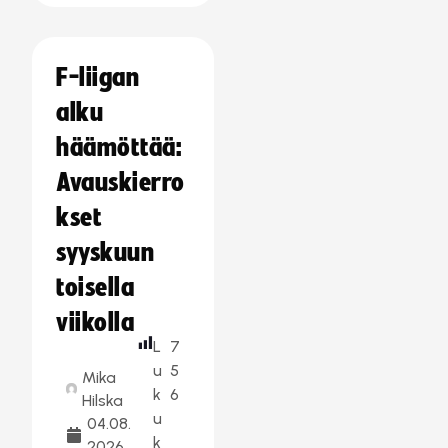
F-liigan
alku
häämöttää:
Avauskierro
kset
syyskuun
toisella
viikolla
L
7
u
5
Mika
k
6
Hilska
u
04.08.
k
2026