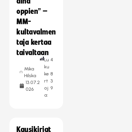
aina
oppien” –
MM-
kultavalmen
taja kertaa
taivaltaan
Lu
4
ku
Mika
ke
8
Hilska
rt
3
13.07.2
oj
9
026
a:
Kausikirjat