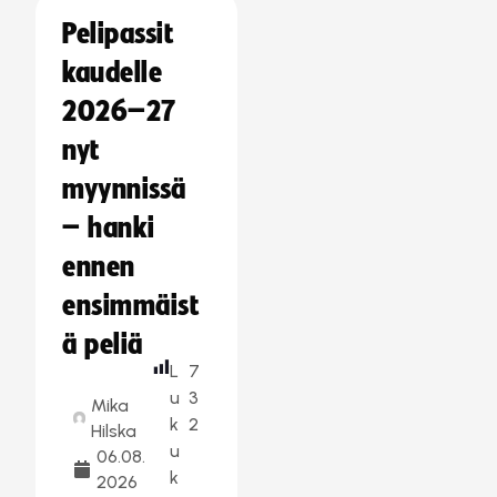
Pelipassit
kaudelle
2026–27
nyt
myynnissä
– hanki
ennen
ensimmäist
ä peliä
L
7
u
3
Mika
k
2
Hilska
u
06.08.
k
2026