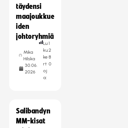
täydensi
maajoukkue
iden
johtoryhmiä
Lu
1
ku
2
Mika
ke
8
Hilska
rt
0
30.06.
oj
2026
a:
Salibandyn
MM-kisat