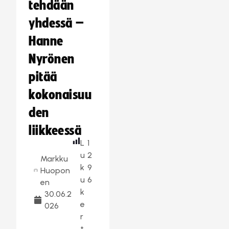
tehdään
yhdessä –
Hanne
Nyrönen
pitää
kokonaisuu
den
liikkeessä
L
1
u
2
Markku
k
9
Huopon
u
6
en
k
30.06.2
e
026
r
t