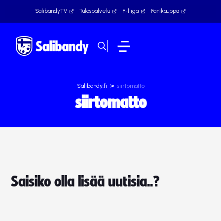
SalibandyTV
Tulospalvelu
F-liiga
Fanikauppa
>
Salibandy.fi
siirtomatto
siirtomatto
Saisiko olla lisää uutisia..?