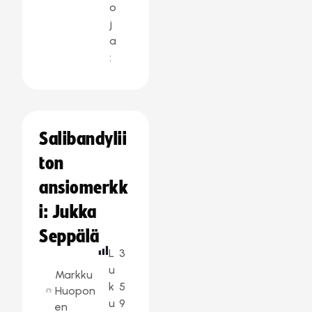
o
j
a
:
Salibandylii
ton
ansiomerkk
i: Jukka
Seppälä
L
3
u
Markku
k
5
Huopon
u
9
en