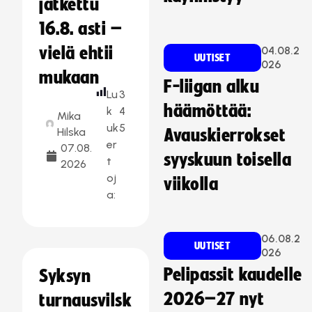
jatkettu
16.8. asti –
vielä ehtii
04.08.2
UUTISET
026
mukaan
F-liigan alku
Lu
3
häämöttää:
k
4
Mika
uk
5
Hilska
Avauskierrokset
er
07.08.
syyskuun toisella
t
2026
oj
viikolla
a:
06.08.2
UUTISET
026
Pelipassit kaudelle
Syksyn
2026–27 nyt
turnausvilsk