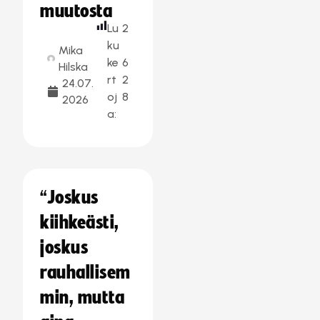
muutosta
Lu
2
ku
Mika
ke
6
Hilska
rt
2
24.07.
oj
8
2026
a:
“Joskus
kiihkeästi,
joskus
rauhallisem
min, mutta