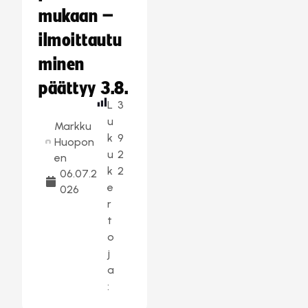
mukaan –
ilmoittautu
minen
päättyy 3.8.
L
3
u
Markku
k
9
Huopon
u
2
en
k
2
06.07.2
e
026
r
t
o
j
a
: