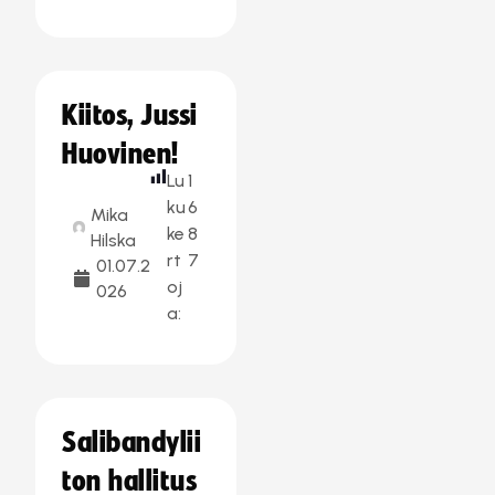
Kiitos, Jussi
Huovinen!
Lu
1
ku
6
Mika
ke
8
Hilska
rt
7
01.07.2
oj
026
a:
Salibandylii
ton hallitus