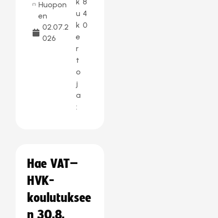
k
8
Huopon
u
4
en
k
0
02.07.2
e
026
r
t
o
j
a
:
Hae VAT–
HVK-
koulutuksee
n 30.8.