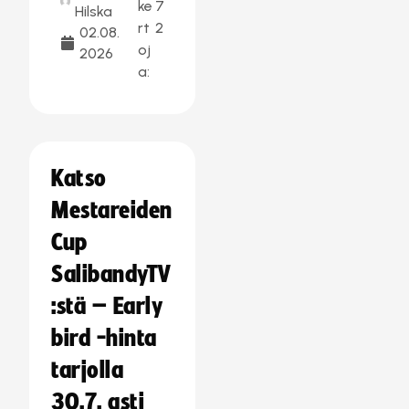
ke
7
Hilska
rt
2
02.08.
oj
2026
a:
Katso
Mestareiden
Cup
SalibandyTV
:stä – Early
bird -hinta
tarjolla
30.7. asti