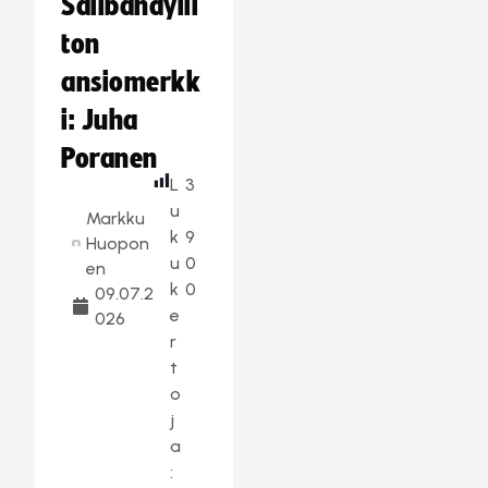
Salibandylii
ton
ansiomerkk
i: Juha
Poranen
L
3
u
Markku
k
9
Huopon
u
0
en
k
0
09.07.2
e
026
r
t
o
j
a
: