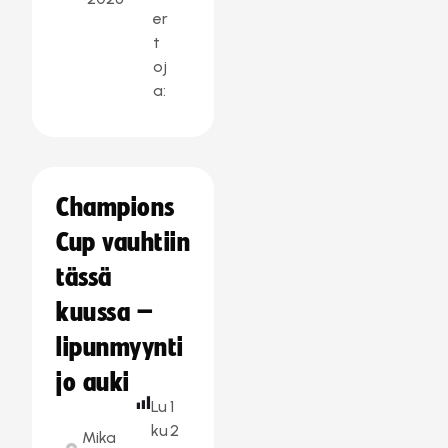
er
t
oj
a:
Champions
Cup vauhtiin
tässä
kuussa –
lipunmyynti
jo auki
Lu
1
ku
2
Mika