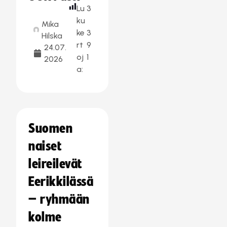
Lu
3
ku
Mika
ke
3
Hilska
rt
9
24.07.
oj
1
2026
a:
Suomen
naiset
leireilevät
Eerikkilässä
– ryhmään
kolme