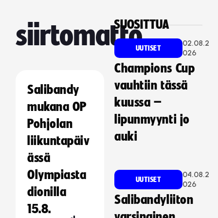
SUOSITTUA
siirtomatto
02.08.2
UUTISET
026
Champions Cup
vauhtiin tässä
Salibandy
kuussa –
mukana OP
lipunmyynti jo
Pohjolan
auki
liikuntapäiv
ässä
Olympiasta
04.08.2
UUTISET
026
dionilla
Salibandyliiton
15.8.
varsinainen