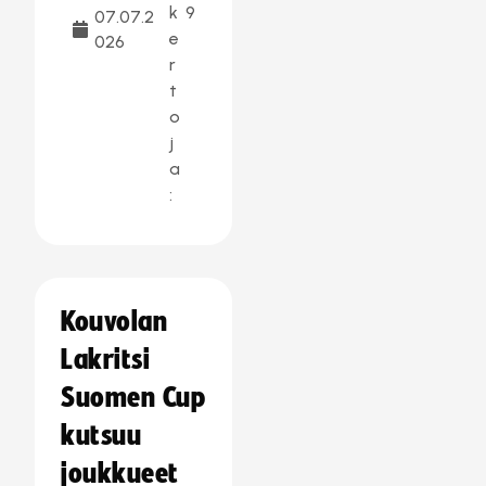
k
9
07.07.2
e
026
r
t
o
j
a
:
Kouvolan
Lakritsi
Suomen Cup
kutsuu
joukkueet