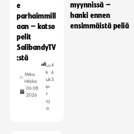
myynnissä –
e
hanki ennen
parhaimmill
ensimmäistä peliä
aan – katso
pelit
SalibandyTV
:stä
Lu
4
k
6
Mika
uk
3
Hilska
er
06.08.
t
2026
oj
a: