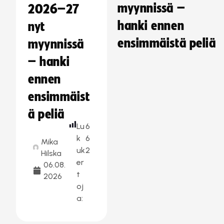
myynnissä –
2026–27
hanki ennen
nyt
ensimmäistä peliä
myynnissä
– hanki
ennen
ensimmäist
ä peliä
Lu
6
k
6
Mika
uk
2
Hilska
er
06.08.
t
2026
oj
a: