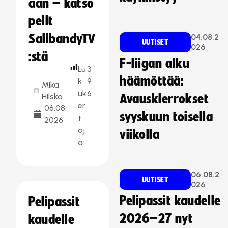
aan – katso
pelit
SalibandyTV
04.08.2
UUTISET
026
:stä
F-liigan alku
Lu
3
häämöttää:
k
9
Mika
uk
6
Hilska
Avauskierrokset
er
06.08.
syyskuun toisella
t
2026
oj
viikolla
a:
06.08.2
UUTISET
026
Pelipassit kaudelle
Pelipassit
2026–27 nyt
kaudelle