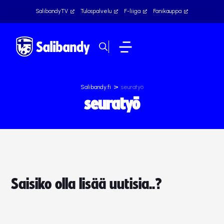
SalibandyTV
Tulospalvelu
F-liiga
Fanikauppa
>
Salibandy.fi
seuratyö
seuratyö
Saisiko olla lisää uutisia..?