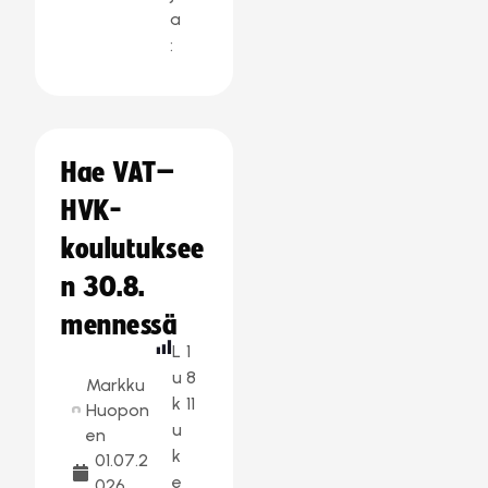
a
:
Hae VAT–
HVK-
koulutuksee
n 30.8.
mennessä
L
1
u
8
Markku
k
11
Huopon
u
en
k
01.07.2
e
026