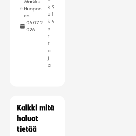
Markku
k
9
Huopon
u
1
en
k
9
06.07.2
e
026
r
t
o
j
a
:
Kaikki mitä
haluat
tietää