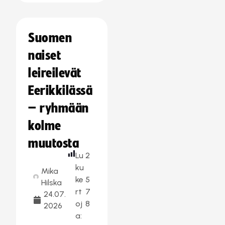
Suomen
naiset
leireilevät
Eerikkilässä
– ryhmään
kolme
muutosta
Lu
2
ku
Mika
ke
5
Hilska
rt
7
24.07.
oj
8
2026
a: