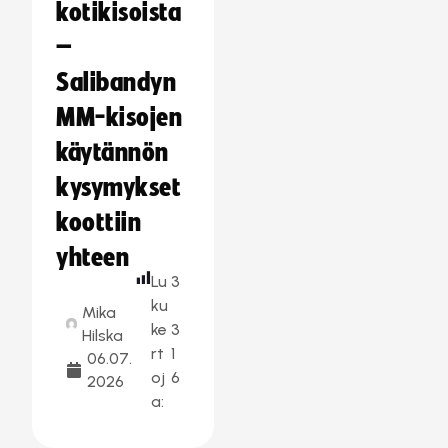
kotikisoista
–
Salibandyn
MM-kisojen
käytännön
kysymykset
koottiin
yhteen
Lu
3
ku
Mika
ke
3
Hilska
rt
1
06.07.
oj
6
2026
a: