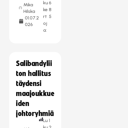
ku
6
Mika
ke
8
Hilska
rt
5
01.07.2
oj
026
a:
Salibandylii
ton hallitus
täydensi
maajoukkue
iden
johtoryhmiä
Lu
1
ku
2