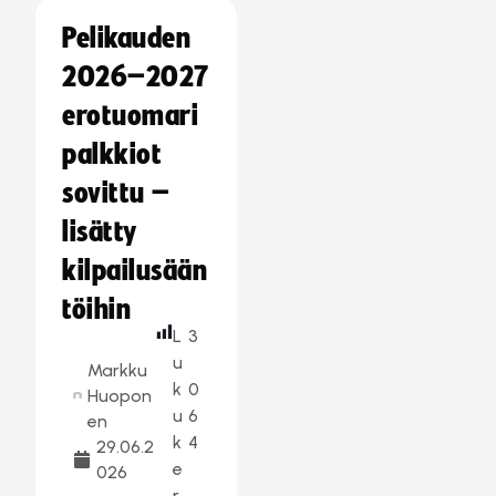
Pelikauden
2026–2027
erotuomari
palkkiot
sovittu –
lisätty
kilpailusään
töihin
L
3
u
Markku
k
0
Huopon
u
6
en
k
4
29.06.2
e
026
r