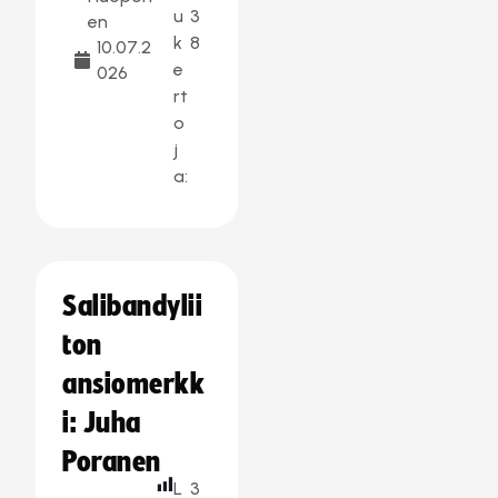
u
3
en
k
8
10.07.2
e
026
rt
o
j
a:
Salibandylii
ton
ansiomerkk
i: Juha
Poranen
L
3