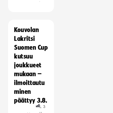
:
Kouvolan
Lakritsi
Suomen Cup
kutsuu
joukkueet
mukaan –
ilmoittautu
minen
päättyy 3.8.
L
3
u