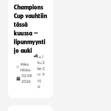
Champions
Cup vauhtiin
tässä
kuussa –
lipunmyynti
jo auki
Lu
1
ku
2
Mika
ke
2
Hilska
rt
9
02.08.
oj
2026
a: