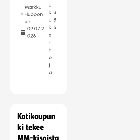
u
Markku
k
8
Huopon
u
8
en
k
5
09.07.2
e
026
r
t
o
j
a
:
Kotikaupun
ki tekee
MM-kisoista