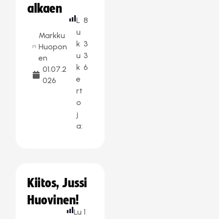
alkaen
L
8
u
Markku
k
3
Huopon
u
3
en
k
6
01.07.2
e
026
rt
o
j
a:
Kiitos, Jussi
Huovinen!
Lu
1