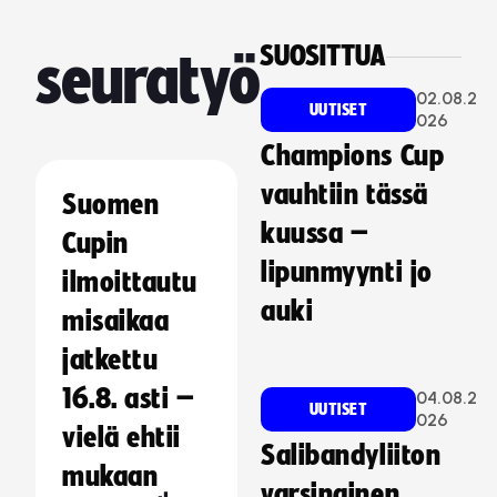
SUOSITTUA
seuratyö
02.08.2
UUTISET
026
Champions Cup
vauhtiin tässä
Suomen
kuussa –
Cupin
lipunmyynti jo
ilmoittautu
auki
misaikaa
jatkettu
16.8. asti –
04.08.2
UUTISET
026
vielä ehtii
Salibandyliiton
mukaan
varsinainen