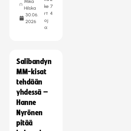
Mika
ke
7
Hilska
rt
4
30.06.
oj
2026
a:
Salibandyn
MM-kisat
tehdään
yhdessä –
Hanne
Nyrönen
pitää