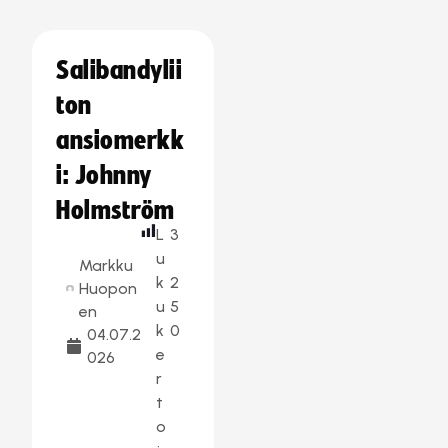
Salibandylii
ton
ansiomerkk
i: Johnny
Holmström
L
3
u
Markku
k
2
Huopon
u
5
en
k
0
04.07.2
e
026
r
t
o