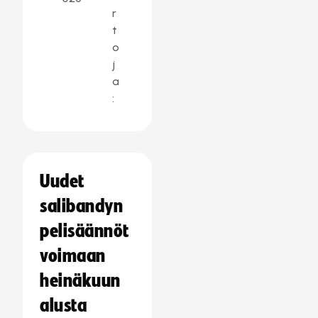
r
t
o
j
a
:
Uudet
salibandyn
pelisäännöt
voimaan
heinäkuun
alusta