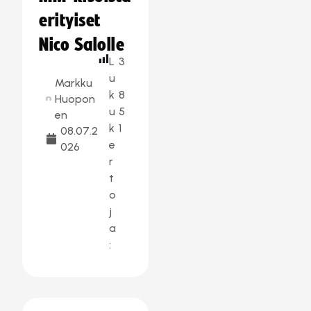
erityiset
Nico Salolle
L
3
u
Markku
k
8
Huopon
u
5
en
k
1
08.07.2
e
026
r
t
o
j
a
: