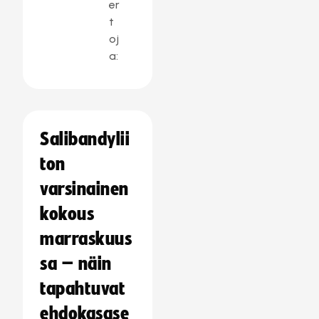
er
t
oj
a:
Salibandylii
ton
varsinainen
kokous
marraskuus
sa – näin
tapahtuvat
ehdokasase