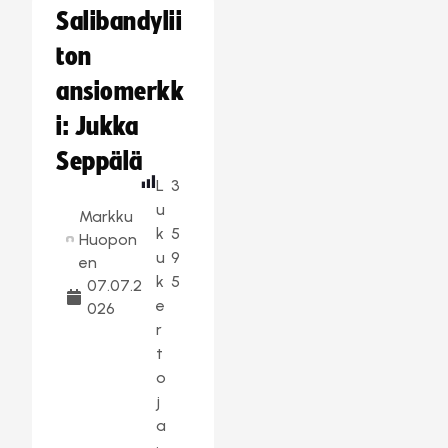
Salibandylii
ton
ansiomerkk
i: Jukka
Seppälä
L
3
u
Markku
k
5
Huopon
u
9
en
k
5
07.07.2
e
026
r
t
o
j
a