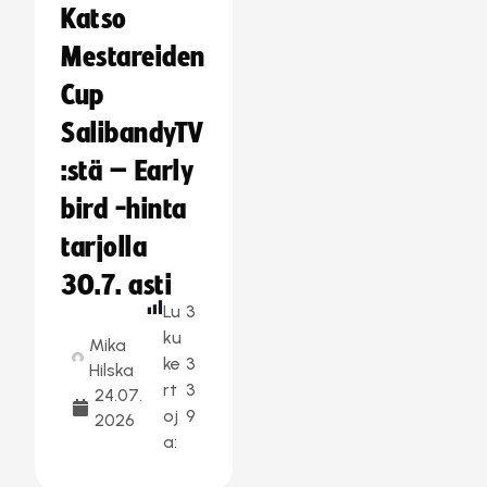
Katso
Mestareiden
Cup
SalibandyTV
:stä – Early
bird -hinta
tarjolla
30.7. asti
Lu
3
ku
Mika
ke
3
Hilska
rt
3
24.07.
oj
9
2026
a: