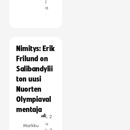
j
a
:
Nimitys: Erik
Frilund on
Salibandylii
ton uusi
Nuorten
Olympiaval
mentaja
L
2
u
Markku