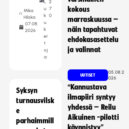
L
2
kokous
u
7
Mika
k
0
Hilska
marraskuussa –
u
07.08.
näin tapahtuvat
k
2026
er
ehdokasasettelu
t
ja valinnat
oj
a:
05.08.2
UUTISET
026
“Kannustava
Syksyn
ilmapiiri syntyy
turnausvilsk
yhdessä – Reilu
e
Aikuinen -pilotti
parhaimmill
käynnistyy”