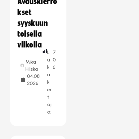
Avauskierro
kset
syyskuun
toisella
viikolla
L
7
u
0
Mika
k
6
Hilska
u
04.08.
k
2026
er
t
oj
a: