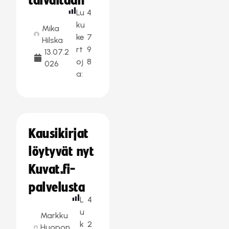
taivaltaan
Lu
4
ku
Mika
ke
7
Hilska
rt
9
13.07.2
oj
8
026
a:
Kausikirjat
löytyvät nyt
Kuvat.fi-
palvelusta
L
4
u
Markku
k
2
Huopon