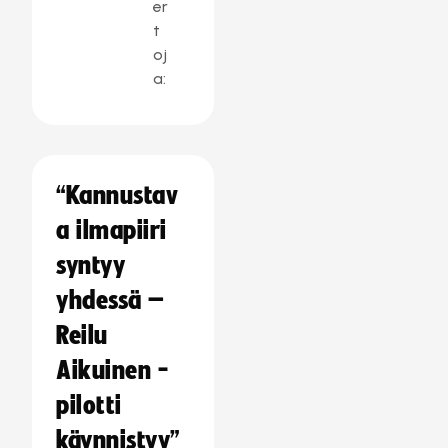
er
t
oj
a:
“Kannustav
a ilmapiiri
syntyy
yhdessä –
Reilu
Aikuinen -
pilotti
käynnistyy”