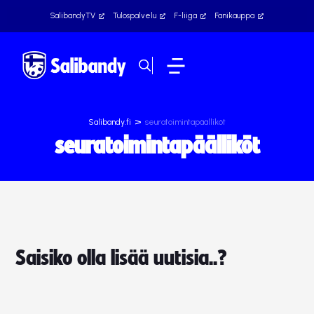
SalibandyTV
Tulospalvelu
F-liiga
Fanikauppa
>
Salibandy.fi
seuratoimintapäälliköt
seuratoimintapäälliköt
Saisiko olla lisää uutisia..?