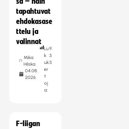
sa – näin
tapahtuvat
ehdokasase
ttelu ja
valinnat
Lu
9
k
3
Mika
uk
3
Hilska
er
04.08.
t
2026
oj
a:
F-liigan