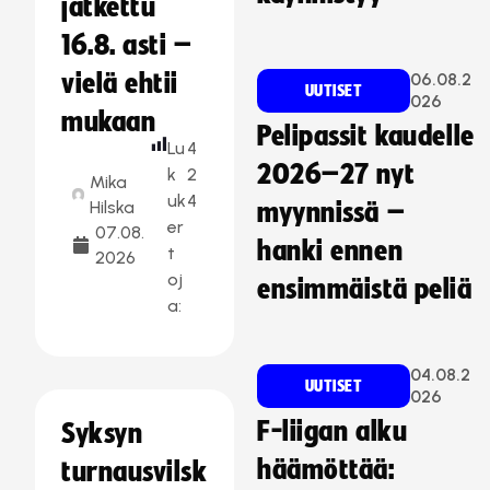
jatkettu
16.8. asti –
vielä ehtii
06.08.2
UUTISET
026
mukaan
Pelipassit kaudelle
Lu
4
2026–27 nyt
k
2
Mika
uk
4
Hilska
myynnissä –
er
07.08.
hanki ennen
t
2026
oj
ensimmäistä peliä
a:
04.08.2
UUTISET
026
F-liigan alku
Syksyn
häämöttää:
turnausvilsk