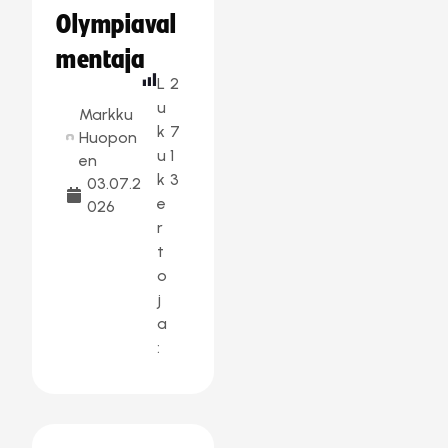
Olympiaval
mentaja
L
2
u
Markku
k
7
Huopon
u
1
en
k
3
03.07.2
e
026
r
t
o
j
a
: