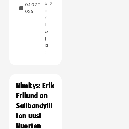
k
9
04.07.2
e
026
r
t
o
j
a
:
Nimitys: Erik
Frilund on
Salibandylii
ton uusi
Nuorten