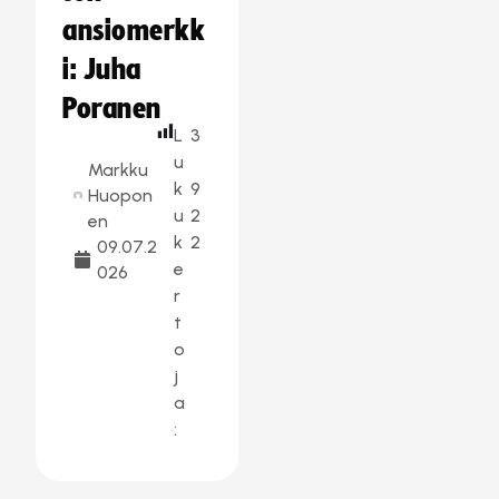
ansiomerkk
i: Juha
Poranen
L
3
u
Markku
k
9
Huopon
u
2
en
k
2
09.07.2
e
026
r
t
o
j
a
: