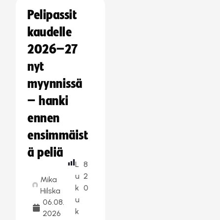
Pelipassit
kaudelle
2026–27
nyt
myynnissä
– hanki
ennen
ensimmäist
ä peliä
L
8
u
2
Mika
k
0
Hilska
u
06.08.
k
2026