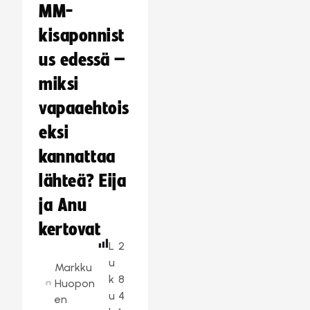
MM-
kisaponnist
us edessä –
miksi
vapaaehtois
eksi
kannattaa
lähteä? Eija
ja Anu
kertovat
L
2
u
Markku
k
8
Huopon
u
4
en