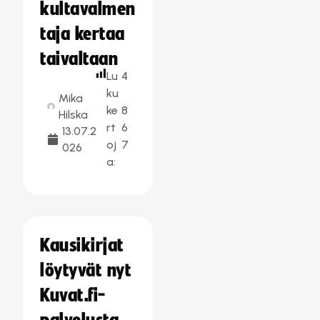
kultavalmen
taja kertaa
taivaltaan
Lu
4
ku
Mika
ke
8
Hilska
rt
6
13.07.2
oj
7
026
a:
Kausikirjat
löytyvät nyt
Kuvat.fi-