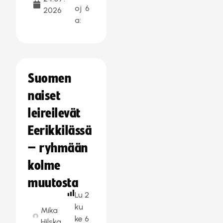
oj
6
2026
a:
Suomen
naiset
leireilevät
Eerikkilässä
– ryhmään
kolme
muutosta
Lu
2
ku
Mika
ke
6
Hilska