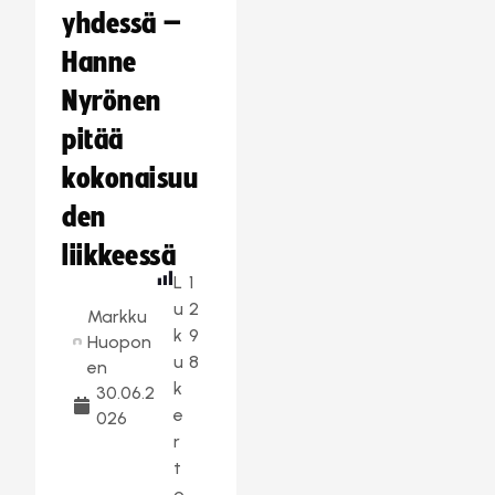
yhdessä –
Hanne
Nyrönen
pitää
kokonaisuu
den
liikkeessä
L
1
u
2
Markku
k
9
Huopon
u
8
en
k
30.06.2
e
026
r
t
o