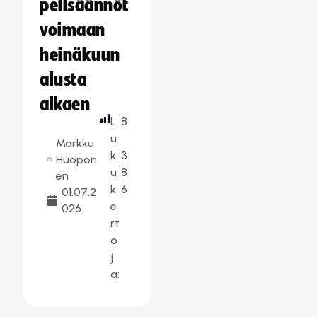
pelisäännöt
voimaan
heinäkuun
alusta
alkaen
L
8
u
Markku
k
3
Huopon
u
8
en
k
6
01.07.2
e
026
rt
o
j
a: