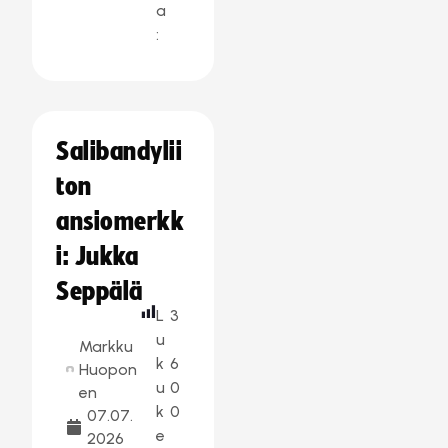
a
:
Salibandylii
ton
ansiomerkk
i: Jukka
Seppälä
L
3
u
Markku
k
6
Huopon
u
0
en
k
0
07.07.
e
2026