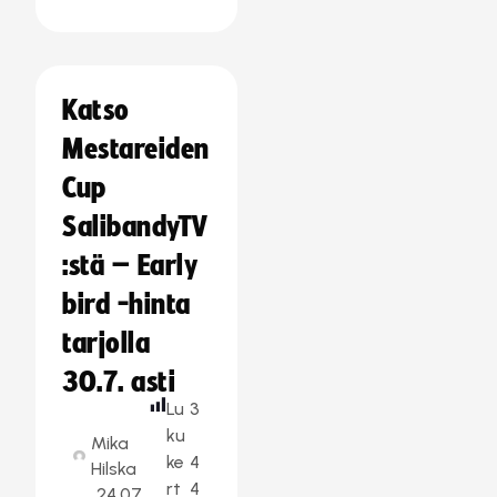
Katso
Mestareiden
Cup
SalibandyTV
:stä – Early
bird -hinta
tarjolla
30.7. asti
Lu
3
ku
Mika
ke
4
Hilska
rt
4
24.07.