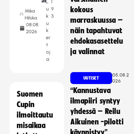
L
1
kokous
u
9
Mika
k
3
Hilska
marraskuussa –
u
08.08.
näin tapahtuvat
k
2026
er
ehdokasasettelu
t
ja valinnat
oj
a:
05.08.2
UUTISET
026
“Kannustava
Suomen
ilmapiiri syntyy
Cupin
yhdessä – Reilu
ilmoittautu
Aikuinen -pilotti
misaikaa
käynnistyy”