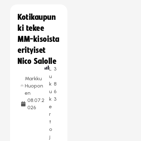
Kotikaupun
ki tekee
MM-kisoista
erityiset
Nico Salolle
L
3
u
Markku
k
8
Huopon
u
6
en
k
3
08.07.2
e
026
r
t
o
j