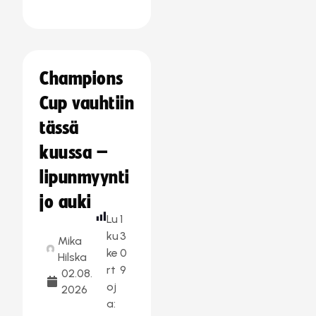
Champions
Cup vauhtiin
tässä
kuussa –
lipunmyynti
jo auki
Lu
1
ku
3
Mika
ke
0
Hilska
rt
9
02.08.
oj
2026
a: