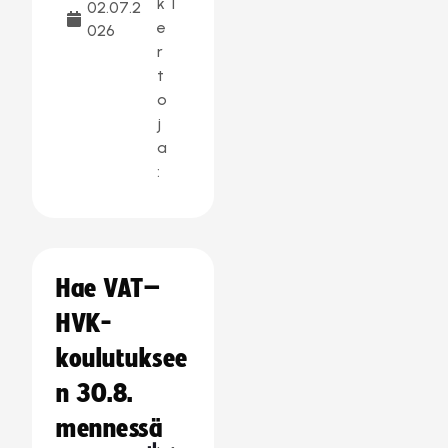
k
1
02.07.2
e
026
r
t
o
j
a
:
Hae VAT–
HVK-
koulutuksee
n 30.8.
mennessä