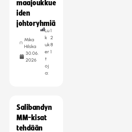
maajoukkue
iden
johtoryhmiä
Lu
1
k
2
Mika
uk
8
Hilska
er
1
30.06.
t
2026
oj
a:
Salibandyn
MM-kisat
tehdään