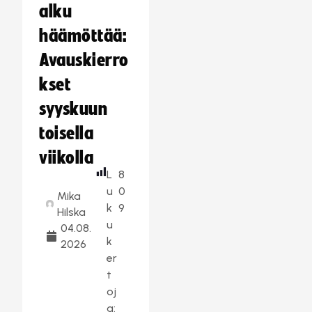
alku
häämöttää:
Avauskierro
kset
syyskuun
toisella
viikolla
L
8
u
0
Mika
k
9
Hilska
u
04.08.
k
2026
er
t
oj
a: