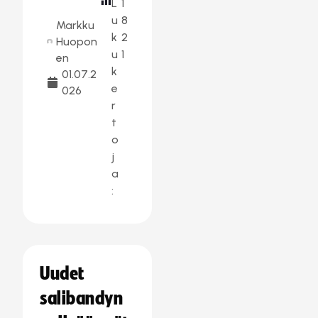
L
1
u
8
Markku
k
2
Huopon
u
1
en
k
01.07.2
e
026
r
t
o
j
a
:
Uudet
salibandyn