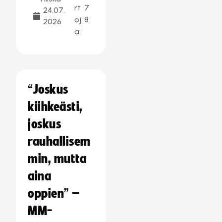
rt
7
24.07.
oj
8
2026
a:
“Joskus
kiihkeästi,
joskus
rauhallisem
min, mutta
aina
oppien” –
MM-