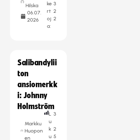
ke
3
Hilska
rt
2
06.07.
oj
2
2026
a:
Salibandylii
ton
ansiomerkk
i: Johnny
Holmström
L
3
u
Markku
k
2
Huopon
u
5
en