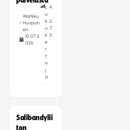
palvelusta
L
4
u
Markku
k
2
Huopon
u
7
en
k
3
10.07.2
e
026
r
t
o
j
a
:
Salibandylii
ton