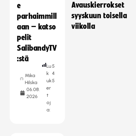
Avauskierrokset
e
syyskuun toisella
parhaimmill
viikolla
aan – katso
pelit
SalibandyTV
:stä
Lu
5
k
4
Mika
uk
5
Hilska
er
06.08.
t
2026
oj
a: