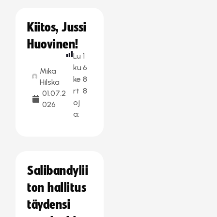
Kiitos, Jussi
Huovinen!
Lu
1
ku
6
Mika
ke
8
Hilska
rt
8
01.07.2
oj
026
a:
Salibandylii
ton hallitus
täydensi