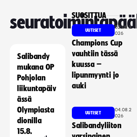
SUOSITTUA
seuratoimintapääl
02.08.2
UUTISET
026
Champions Cup
vauhtiin tässä
Salibandy
kuussa –
mukana OP
lipunmyynti jo
Pohjolan
auki
liikuntapäiv
ässä
Olympiasta
04.08.2
UUTISET
026
dionilla
Salibandyliiton
15.8.
varsinainen