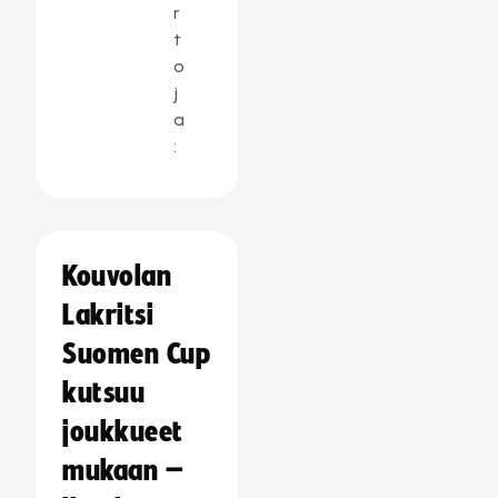
r
t
o
j
a
:
Kouvolan
Lakritsi
Suomen Cup
kutsuu
joukkueet
mukaan –