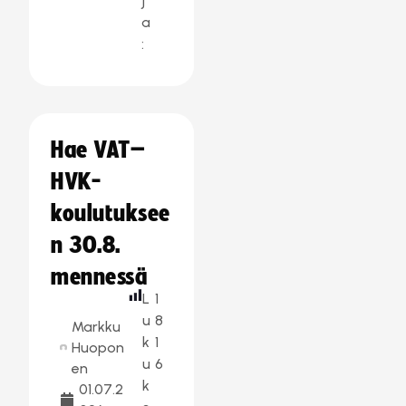
j
a
:
Hae VAT–
HVK-
koulutuksee
n 30.8.
mennessä
L
1
u
8
Markku
k
1
Huopon
u
6
en
k
01.07.2