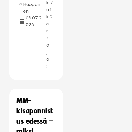
k
7
Huopon
u
1
en
k
2
03.07.2
e
026
r
t
o
j
a
:
MM-
kisaponnist
us edessä –
miksi