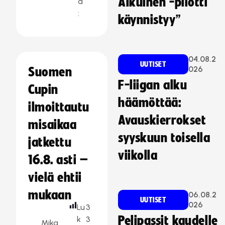
Aikuinen -pilotti
a
:
käynnistyy”
04.08.2
UUTISET
026
Suomen
F-liigan alku
Cupin
häämöttää:
ilmoittautu
Avauskierrokset
misaikaa
syyskuun toisella
jatkettu
viikolla
16.8. asti –
vielä ehtii
mukaan
06.08.2
UUTISET
026
Lu
3
Pelipassit kaudelle
k
3
Mika