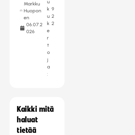
u
Markku
k
9
Huopon
u
2
en
k
2
06.07.2
e
026
r
t
o
j
a
:
Kaikki mitä
haluat
tietää