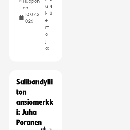
Huopon
u
4
en
k
8
10.07.2
e
026
rt
o
j
a:
Salibandylii
ton
ansiomerkk
i: Juha
Poranen
L
3