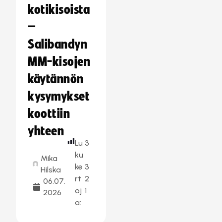
kotikisoista
–
Salibandyn
MM-kisojen
käytännön
kysymykset
koottiin
yhteen
Lu
3
ku
Mika
ke
3
Hilska
rt
2
06.07.
oj
1
2026
a: