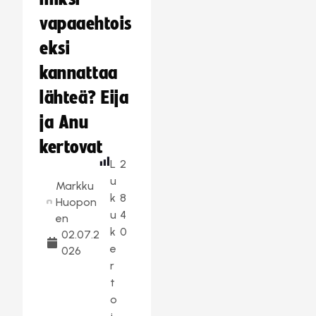
vapaaehtois
eksi
kannattaa
lähteä? Eija
ja Anu
kertovat
L
2
u
Markku
k
8
Huopon
u
4
en
k
0
02.07.2
e
026
r
t
o