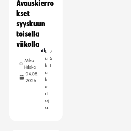
Avauskierro
kset
syyskuun
toisella
viikolla
L
7
u
5
Mika
k
1
Hilska
u
04.08.
k
2026
e
rt
oj
a: