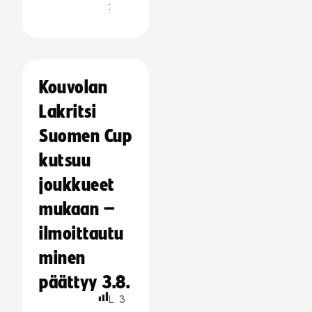
:
Kouvolan
Lakritsi
Suomen Cup
kutsuu
joukkueet
mukaan –
ilmoittautu
minen
päättyy 3.8.
L
3