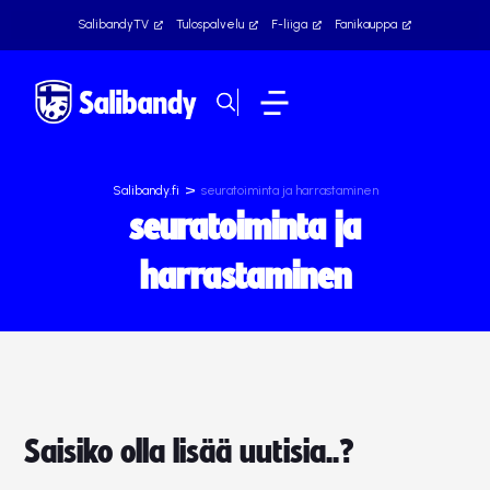
SalibandyTV
Tulospalvelu
F-liiga
Fanikauppa
>
Salibandy.fi
seuratoiminta ja harrastaminen
seuratoiminta ja
harrastaminen
Saisiko olla lisää uutisia..?