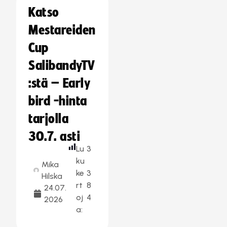
Katso
Mestareiden
Cup
SalibandyTV
:stä – Early
bird -hinta
tarjolla
30.7. asti
Lu
3
ku
Mika
ke
3
Hilska
rt
8
24.07.
oj
4
2026
a: