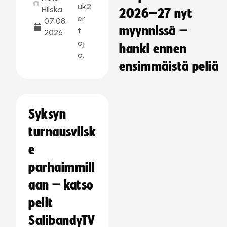
uk
2
Hilska
2026–27 nyt
er
07.08.
myynnissä –
t
2026
oj
hanki ennen
a:
ensimmäistä peliä
Syksyn
turnausvilsk
e
parhaimmill
aan – katso
pelit
SalibandyTV