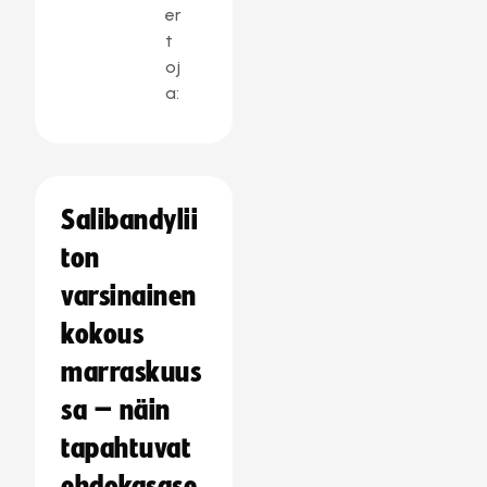
er
t
oj
a:
Salibandylii
ton
varsinainen
kokous
marraskuus
sa – näin
tapahtuvat