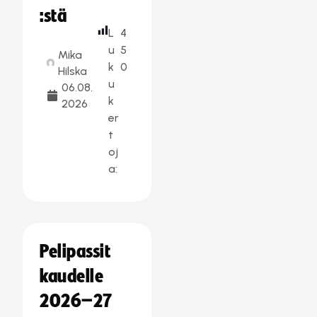
:stä
L
4
u
5
Mika
k
0
Hilska
u
06.08.
k
2026
er
t
oj
a:
Pelipassit
kaudelle
2026–27