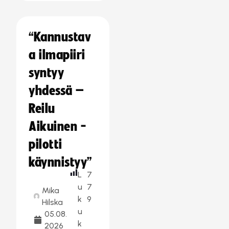
“Kannustav
a ilmapiiri
syntyy
yhdessä –
Reilu
Aikuinen -
pilotti
käynnistyy”
L
7
u
7
Mika
k
9
Hilska
u
05.08.
k
2026