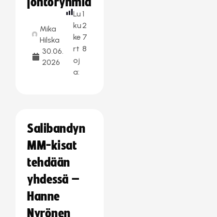
johtoryhmiä
Lu
1
ku
2
Mika
ke
7
Hilska
rt
8
30.06.
oj
2026
a:
Salibandyn
MM-kisat
tehdään
yhdessä –
Hanne
Nyrönen