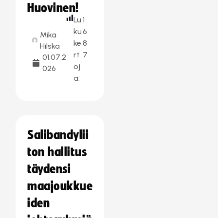
Huovinen!
Lu
1
ku
6
Mika
ke
8
Hilska
rt
7
01.07.2
oj
026
a:
Salibandylii
ton hallitus
täydensi
maajoukkue
iden