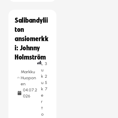
Salibandylii
ton
ansiomerkk
i: Johnny
Holmström
L
3
u
Markku
k
2
Huopon
u
5
en
k
7
04.07.2
e
026
r
t
o