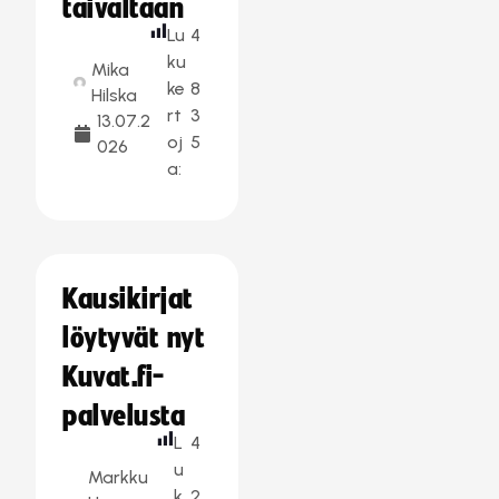
taivaltaan
Lu
4
ku
Mika
ke
8
Hilska
rt
3
13.07.2
oj
5
026
a:
Kausikirjat
löytyvät nyt
Kuvat.fi-
palvelusta
L
4
u
Markku
k
2