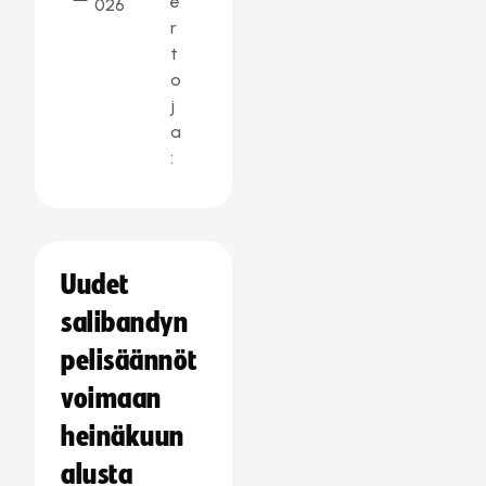
e
026
r
t
o
j
a
:
Uudet
salibandyn
pelisäännöt
voimaan
heinäkuun
alusta