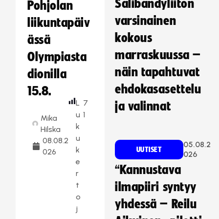
Salibandyliiton
Pohjolan
varsinainen
liikuntapäiv
kokous
ässä
marraskuussa –
Olympiasta
näin tapahtuvat
dionilla
ehdokasasettelu
15.8.
L
7
ja valinnat
u
1
Mika
k
Hilska
u
08.08.2
05.08.2
k
UUTISET
026
026
e
“Kannustava
r
t
ilmapiiri syntyy
o
yhdessä – Reilu
j