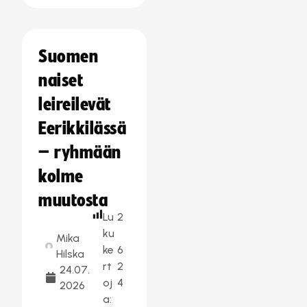
Suomen
naiset
leireilevät
Eerikkilässä
– ryhmään
kolme
muutosta
Lu
2
ku
Mika
ke
6
Hilska
rt
2
24.07.
oj
4
2026
a: