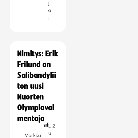
j
a
:
Nimitys: Erik
Frilund on
Salibandylii
ton uusi
Nuorten
Olympiaval
mentaja
L
2
u
Markku