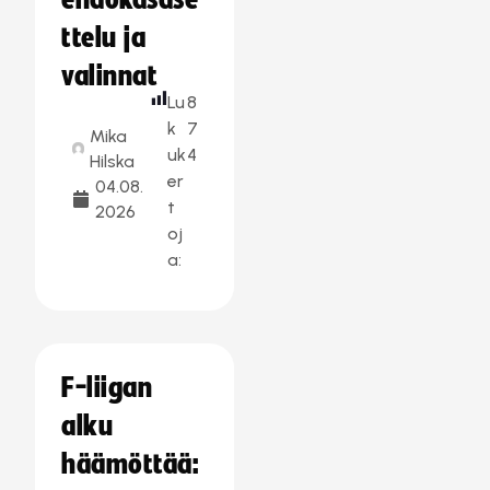
ehdokasase
ttelu ja
valinnat
Lu
8
k
7
Mika
uk
4
Hilska
er
04.08.
t
2026
oj
a:
F-liigan
alku
häämöttää: