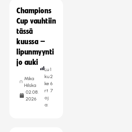
Champions
Cup vauhtiin
tässä
kuussa –
lipunmyynti
jo auki
Lu
1
ku
2
Mika
ke
6
Hilska
rt
7
02.08.
oj
2026
a: