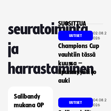
SUOSITTUA
seuratoiminta
02.08.2
UUTISET
026
ja
Champions Cup
vauhtiin tässä
kuussa –
harrastaminen
lipunmyynti jo
auki
Salibandy
04.08.2
UUTISET
mukana OP
026