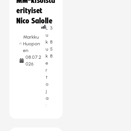
MM-kisoista
erityiset
Nico Salolle
L
3
u
Markku
k
8
Huopon
u
5
en
k
8
08.07.2
e
026
r
t
o
j
a
: