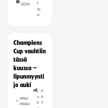
t
2026
oj
a:
Champions
Cup vauhtiin
tässä
kuussa –
lipunmyynti
jo auki
L
9
u
6
Mika
k
7
Hilska