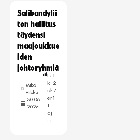
Salibandylii
ton hallitus
täydensi
maajoukkue
iden
johtoryhmiä
Lu
1
k
2
Mika
uk
7
Hilska
er
1
30.06.
t
2026
oj
a: