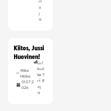
rt
o
j
a:
Kiitos, Jussi
Huovinen!
Lu
1
ku
6
Mika
ke
7
Hilska
rt
8
01.07.2
oj
026
a: