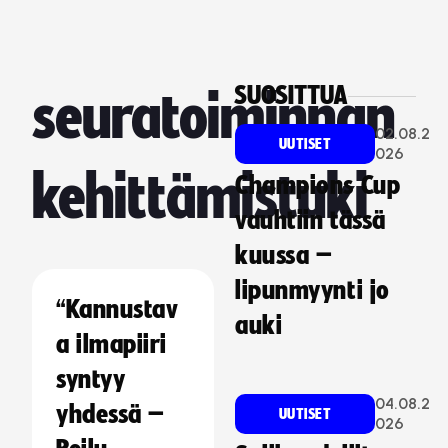
SUOSITTUA
seuratoiminnan
02.08.2
UUTISET
026
kehittämistuki
Champions Cup
vauhtiin tässä
kuussa –
lipunmyynti jo
“Kannustav
auki
a ilmapiiri
syntyy
04.08.2
yhdessä –
UUTISET
026