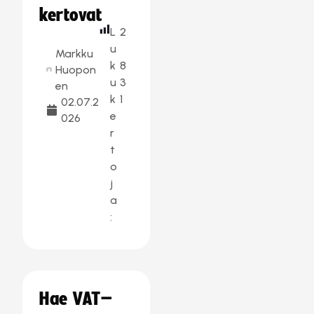
kertovat
L
2
u
Markku
k
8
Huopon
u
3
en
k
1
02.07.2
e
026
r
t
o
j
a
:
Hae VAT–