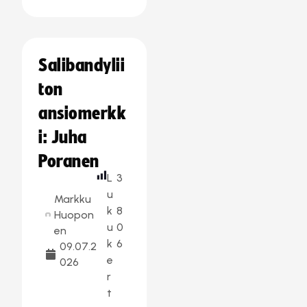
Salibandylii
ton
ansiomerkk
i: Juha
Poranen
L
3
u
Markku
k
8
Huopon
u
0
en
k
6
09.07.2
e
026
r
t