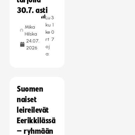
tarjolla
30.7. asti
Lu
3
ku
1
Mika
ke
0
Hilska
rt
7
24.07.
oj
2026
a:
Suomen
naiset
leireilevät
Eerikkilässä
– ryhmään