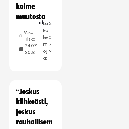
kolme
muutosta
Lu
2
ku
Mika
ke
3
Hilska
rt
7
24.07.
oj
9
2026
a:
“Joskus
kiihkeästi,
joskus
rauhallisem