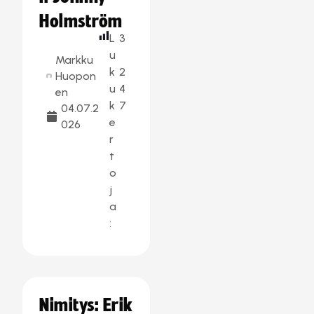
Holmström
L
3
u
Markku
k
2
Huopon
u
4
en
k
7
04.07.2
e
026
r
t
o
j
a
:
Nimitys: Erik