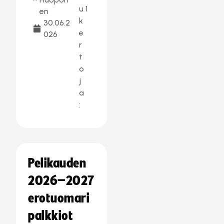
u
1
en
k
30.06.2
e
026
r
t
o
j
a
:
Pelikauden
2026–2027
erotuomari
palkkiot