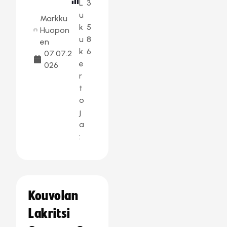
L
3
u
Markku
k
5
Huopon
u
8
en
k
6
07.07.2
e
026
r
t
o
j
a
:
Kouvolan
Lakritsi