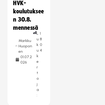
HVK-
koulutuksee
n 30.8.
mennessä
L
1
u
8
Markku
k
0
Huopon
u
4
en
k
01.07.2
e
026
r
t
o
j
a
: