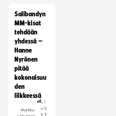
Salibandyn
MM-kisat
tehdään
yhdessä –
Hanne
Nyrönen
pitää
kokonaisuu
den
liikkeessä
L
1
u
2
Markku
k
9
Huopon