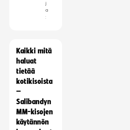
j
a
:
Kaikki mitä
haluat
tietää
kotikisoista
–
Salibandyn
MM-kisojen
käytännön