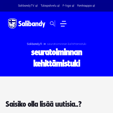
SalibandyTV
Tulospalvelu
F-liiga
Fanikauppa
>
Salibandy.fi
seuratoiminnan kehittämistuki
seuratoiminnan
kehittämistuki
Saisiko olla lisää uutisia..?