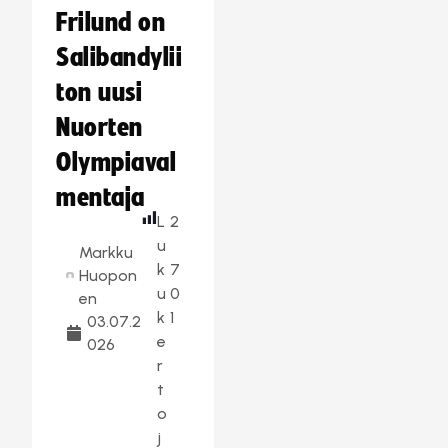
Frilund on
Salibandylii
ton uusi
Nuorten
Olympiaval
mentaja
L
2
u
Markku
k
7
Huopon
u
0
en
k
1
03.07.2
e
026
r
t
o
j