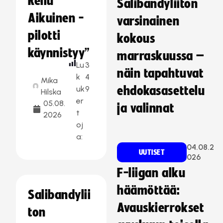
Reilu
Salibandyliiton
Aikuinen -
varsinainen
pilotti
kokous
käynnistyy”
marraskuussa –
Lu
3
näin tapahtuvat
k
4
Mika
uk
9
ehdokasasettelu
Hilska
er
05.08.
ja valinnat
t
2026
oj
a:
04.08.2
UUTISET
026
F-liigan alku
häämöttää:
Salibandylii
Avauskierrokset
ton