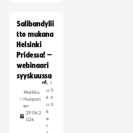
Salibandylii
tto mukana
Helsinki
Pridessa! –
webinaari
syyskuussa
L
1
u
0
Markku
k
6
Huopon
u
0
en
k
29.06.2
e
026
r
t