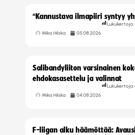
“Kannustava ilmapiiri syntyy yh
Lukukertoja:
Mika Hilska
05.08.2026
Salibandyliiton varsinainen ko
ehdokasasettelu ja valinnat
Lukukertoja:
Mika Hilska
04.08.2026
F-liigan alku häämöttää: Avausk