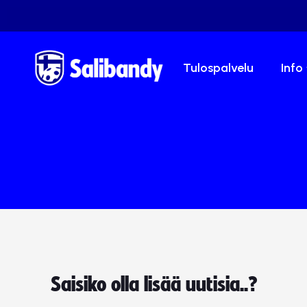
Tulospalvelu
Info
Saisiko olla lisää uutisia..?