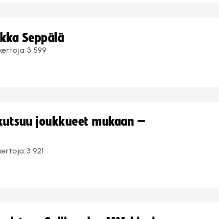
ukka Seppälä
kertoja:
3 599
 kutsuu joukkueet mukaan –
kertoja:
3 921