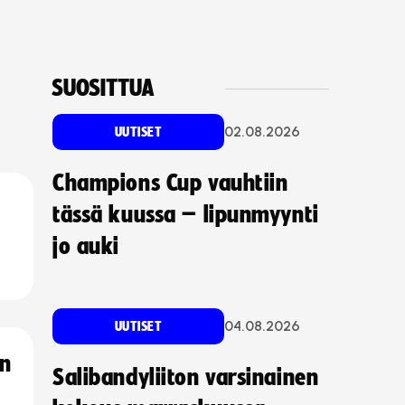
SUOSITTUA
02.08.2026
UUTISET
Champions Cup vauhtiin
tässä kuussa – lipunmyynti
jo auki
04.08.2026
UUTISET
an
Salibandyliiton varsinainen