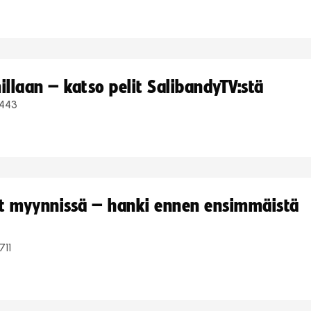
llaan – katso pelit SalibandyTV:stä
443
yt myynnissä – hanki ennen ensimmäistä
711