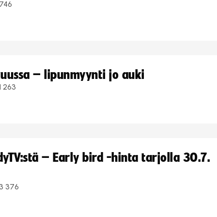
746
uussa – lipunmyynti jo auki
1 263
TV:stä – Early bird -hinta tarjolla 30.7.
3 376