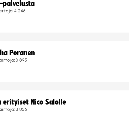
i-palvelusta
ertoja:
4 246
uha Poranen
kertoja:
3 895
erityiset Nico Salolle
kertoja:
3 856