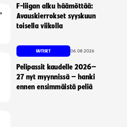
F-liigan alku häämöttää:
”
Avauskierrokset syyskuun
toisella viikolla
06.08.2026
UUTISET
Pelipassit kaudelle 2026–
27 nyt myynnissä – hanki
ennen ensimmäistä peliä