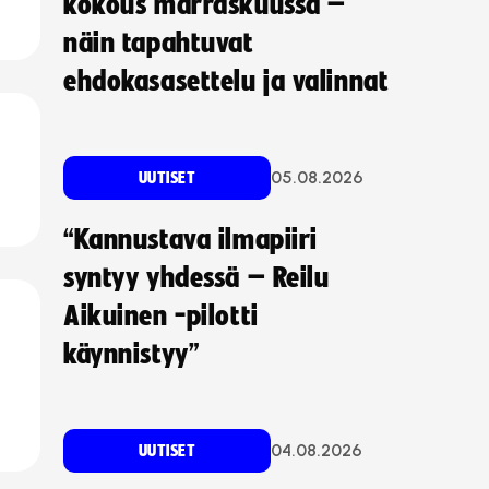
kokous marraskuussa –
näin tapahtuvat
ehdokasasettelu ja valinnat
05.08.2026
UUTISET
“Kannustava ilmapiiri
syntyy yhdessä – Reilu
Aikuinen -pilotti
käynnistyy”
04.08.2026
UUTISET