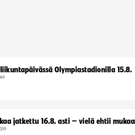
iikuntapäivässä Olympiastadionilla 15.8.
49
a jatkettu 16.8. asti – vielä ehtii muka
319