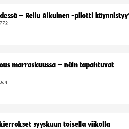
dessä – Reilu Aikuinen -pilotti käynnistyy
772
kous marraskuussa – näin tapahtuvat
864
ierrokset syyskuun toisella viikolla