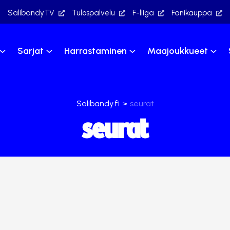
SalibandyTV
Tulospalvelu
F-liiga
Fanikauppa
Sarjat
Harrastaminen
Maajoukkueet
Salibandy.fi
>
seurat
seurat