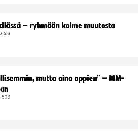
kkilässä – ryhmään kolme muutosta
2 618
hallisemmin, mutta aina oppien” – MM-
aan
4 833