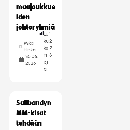
maajoukkue
iden
johtoryhmiä
Lu
1
ku
2
Mika
ke
7
Hilska
rt
3
30.06.
oj
2026
a:
Salibandyn
MM-kisat
tehdään