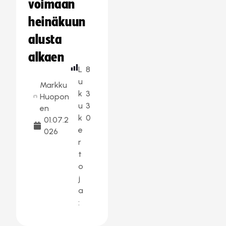
voimaan
heinäkuun
alusta
alkaen
L
8
u
Markku
k
3
Huopon
u
3
en
k
0
01.07.2
e
026
r
t
o
j
a
: