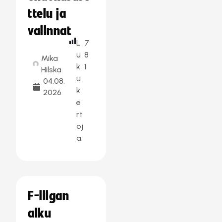
ttelu ja
valinnat
L
7
u
8
Mika
k
1
Hilska
u
04.08.
k
2026
e
rt
oj
a:
F-liigan
alku