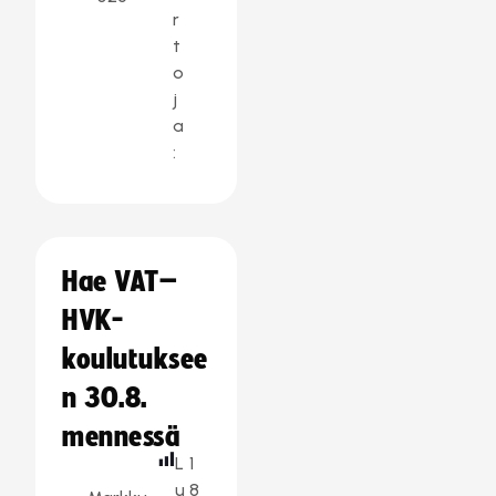
r
t
o
j
a
:
Hae VAT–
HVK-
koulutuksee
n 30.8.
mennessä
L
1
u
8