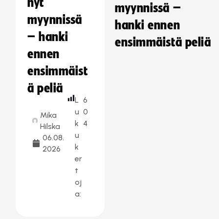
nyt
myynnissä –
myynnissä
hanki ennen
– hanki
ensimmäistä peliä
ennen
ensimmäist
ä peliä
L
6
u
0
Mika
k
4
Hilska
u
06.08.
k
2026
er
t
oj
a: