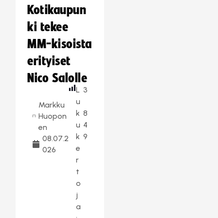
Kotikaupun
ki tekee
MM-kisoista
erityiset
Nico Salolle
L
3
u
Markku
k
8
Huopon
u
4
en
k
9
08.07.2
e
026
r
t
o
j
a