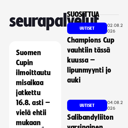
SUOSITTUA
seurapalvelut
02.08.2
UUTISET
026
Champions Cup
vauhtiin tässä
Suomen
kuussa –
Cupin
lipunmyynti jo
ilmoittautu
auki
misaikaa
jatkettu
16.8. asti –
04.08.2
UUTISET
026
vielä ehtii
Salibandyliiton
mukaan
varsinainen