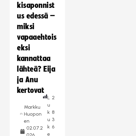
kisaponnist
us edessä –
miksi
vapaaehtois
eksi
kannattaa
lähteä? Eija
ja Anu
kertovat
L
2
u
Markku
k
8
Huopon
u
3
en
k
6
02.07.2
e
026