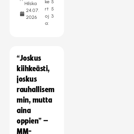
ke
5
Hilska
rt
5
24.07.
oj
3
2026
a:
“Joskus
kiihkeästi,
joskus
rauhallisem
min, mutta
aina
oppien” –
MM-