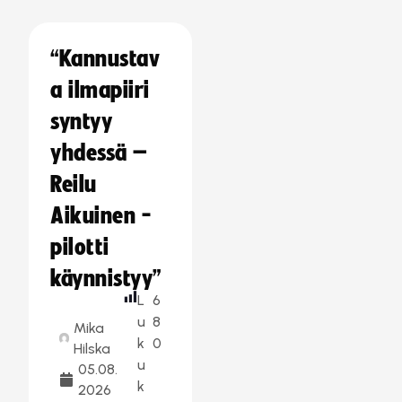
“Kannustav
a ilmapiiri
syntyy
yhdessä –
Reilu
Aikuinen -
pilotti
käynnistyy”
L
6
u
8
Mika
k
0
Hilska
u
05.08.
k
2026