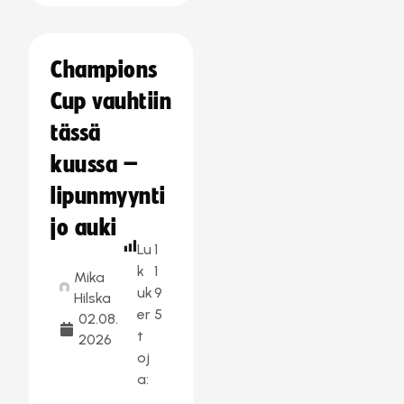
Champions
Cup vauhtiin
tässä
kuussa –
lipunmyynti
jo auki
Lu
1
k
1
Mika
uk
9
Hilska
er
5
02.08.
t
2026
oj
a: