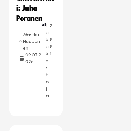
i: Juha
Poranen
L
3
u
Markku
k
8
Huopon
u
8
en
k
1
09.07.2
e
026
r
t
o
j
a
: