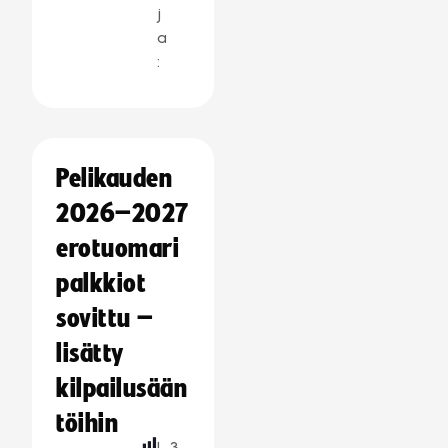
j
a
:
Pelikauden
2026–2027
erotuomari
palkkiot
sovittu –
lisätty
kilpailusään
töihin
L
3