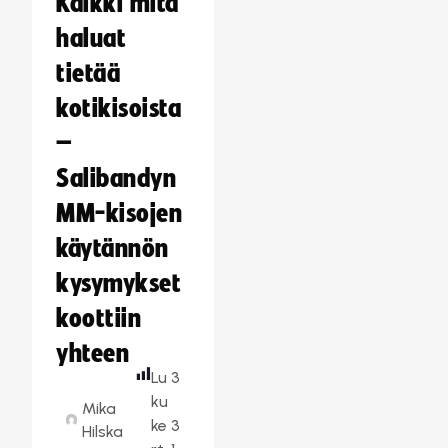
Kaikki mitä
haluat
tietää
kotikisoista
–
Salibandyn
MM-kisojen
käytännön
kysymykset
koottiin
yhteen
Lu
3
ku
Mika
ke
3
Hilska