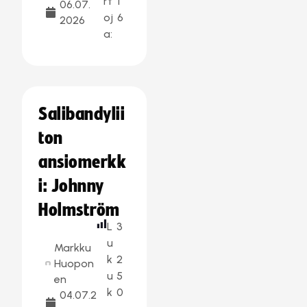
rt
1
06.07.
oj
6
2026
a:
Salibandylii
ton
ansiomerkk
i: Johnny
Holmström
L
3
u
Markku
k
2
Huopon
u
5
en
k
0
04.07.2