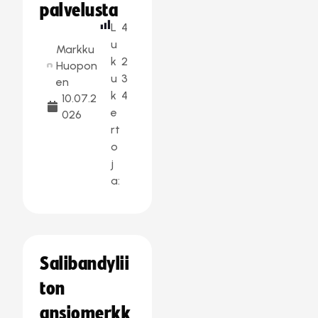
palvelusta
L
4
u
Markku
k
2
Huopon
u
3
en
k
4
10.07.2
e
026
rt
o
j
a:
Salibandylii
ton
ansiomerkk