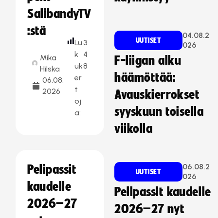
SalibandyTV
:stä
04.08.2
UUTISET
Lu
3
026
k
4
Mika
F-liigan alku
uk
8
Hilska
häämöttää:
er
06.08.
t
2026
Avauskierrokset
oj
syyskuun toisella
a:
viikolla
06.08.2
Pelipassit
UUTISET
026
kaudelle
Pelipassit kaudelle
2026–27
2026–27 nyt