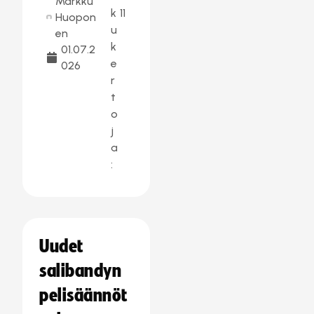
Markku
k
11
Huopon
u
en
k
01.07.2
e
026
r
t
o
j
a
:
Uudet
salibandyn
pelisäännöt