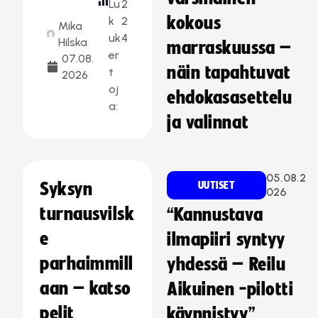
Lu
2
kokous
k
2
Mika
uk
4
Hilska
marraskuussa –
er
07.08.
näin tapahtuvat
t
2026
oj
ehdokasasettelu
a:
ja valinnat
05.08.2
Syksyn
UUTISET
026
turnausvilsk
“Kannustava
e
ilmapiiri syntyy
parhaimmill
yhdessä – Reilu
aan – katso
Aikuinen -pilotti
pelit
käynnistyy”