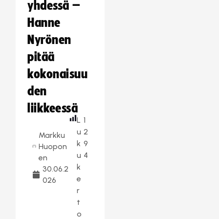
yhdessä –
Hanne
Nyrönen
pitää
kokonaisuu
den
liikkeessä
L
1
u
2
Markku
k
9
Huopon
u
4
en
k
30.06.2
e
026
r
t
o