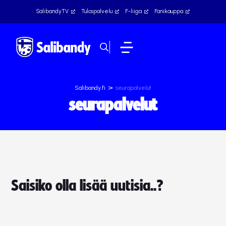
SalibandyTV
Tulospalvelu
F-liiga
Fanikauppa
>
Salibandy.fi
seurapalvelut
seurapalvelut
Saisiko olla lisää uutisia..?