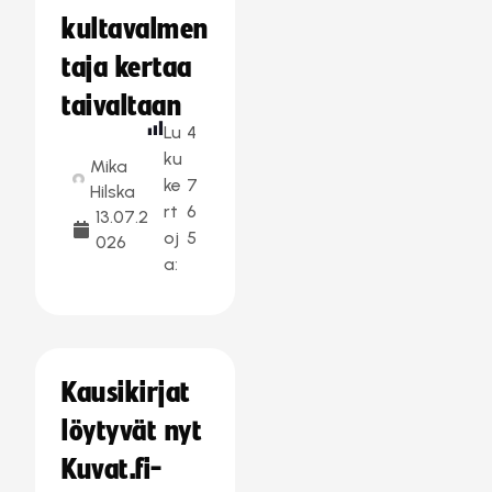
kultavalmen
taja kertaa
taivaltaan
Lu
4
ku
Mika
ke
7
Hilska
rt
6
13.07.2
oj
5
026
a:
Kausikirjat
löytyvät nyt
Kuvat.fi-