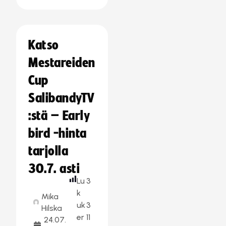
Katso
Mestareiden
Cup
SalibandyTV
:stä – Early
bird -hinta
tarjolla
30.7. asti
Lu
3
k
Mika
uk
3
Hilska
er
11
24.07.