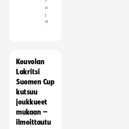
t
o
j
a
:
Kouvolan
Lakritsi
Suomen Cup
kutsuu
joukkueet
mukaan –
ilmoittautu