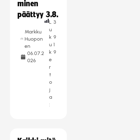
minen
päättyy 3.8.
L
3
u
Markku
k
9
Huopon
u
1
en
k
9
06.07.2
e
026
r
t
o
j
a
: