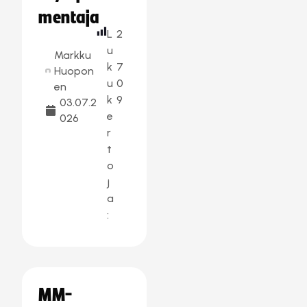
mentaja
L
2
u
Markku
k
7
Huopon
u
0
en
k
9
03.07.2
e
026
r
t
o
j
a
:
MM-