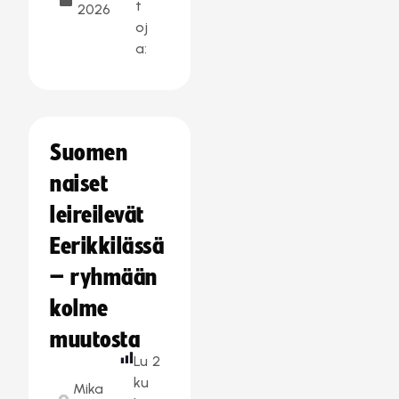
t
2026
oj
a:
Suomen
naiset
leireilevät
Eerikkilässä
– ryhmään
kolme
muutosta
Lu
2
ku
Mika