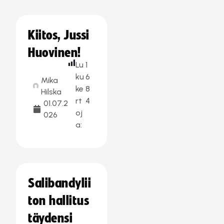
Kiitos, Jussi
Huovinen!
Lu
1
ku
6
Mika
ke
8
Hilska
rt
4
01.07.2
oj
026
a:
Salibandylii
ton hallitus
täydensi