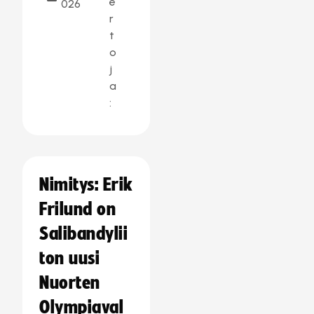
e
026
r
t
o
j
a
:
Nimitys: Erik
Frilund on
Salibandylii
ton uusi
Nuorten
Olympiaval