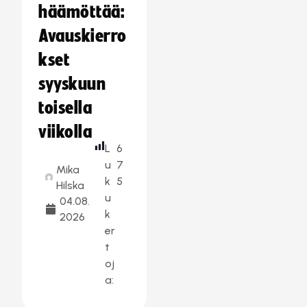
häämöttää:
Avauskierro
kset
syyskuun
toisella
viikolla
L
6
u
7
Mika
k
5
Hilska
u
04.08.
k
2026
er
t
oj
a: