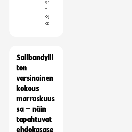
er
t
oj
a:
Salibandylii
ton
varsinainen
kokous
marraskuus
sa – näin
tapahtuvat
ehdokasase