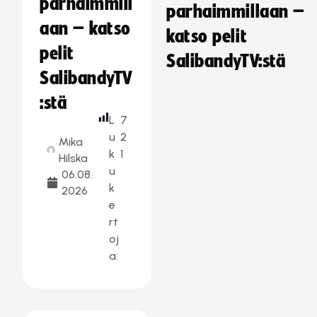
parhaimmill
parhaimmillaan –
aan – katso
katso pelit
pelit
SalibandyTV:stä
SalibandyTV
:stä
L
7
u
2
Mika
k
1
Hilska
u
06.08.
k
2026
e
rt
oj
a: