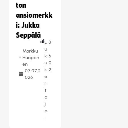
ton
ansiomerkk
i: Jukka
Seppälä
L
3
u
Markku
k
6
Huopon
u
0
en
k
2
07.07.2
e
026
r
t
o
j
a
: