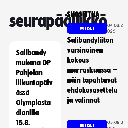
SUOSITTUA
seurapäällikkö
04.08.2
UUTISET
026
Salibandyliiton
varsinainen
Salibandy
kokous
mukana OP
marraskuussa –
Pohjolan
näin tapahtuvat
liikuntapäiv
ehdokasasettelu
ässä
ja valinnat
Olympiasta
dionilla
15.8.
05.08.2
UUTISET