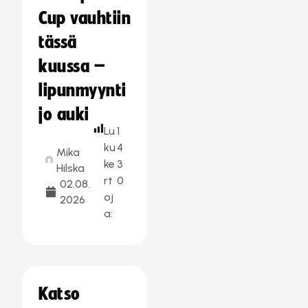
Cup vauhtiin
tässä
kuussa –
lipunmyynti
jo auki
Lu
1
ku
4
Mika
ke
3
Hilska
rt
0
02.08.
oj
2026
a:
Katso