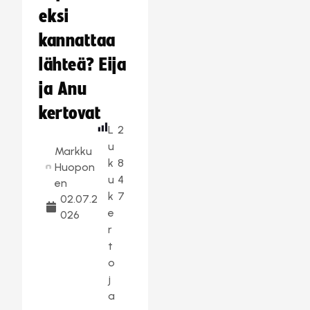
eksi
kannattaa
lähteä? Eija
ja Anu
kertovat
L
2
u
Markku
k
8
Huopon
u
4
en
k
7
02.07.2
e
026
r
t
o
j
a