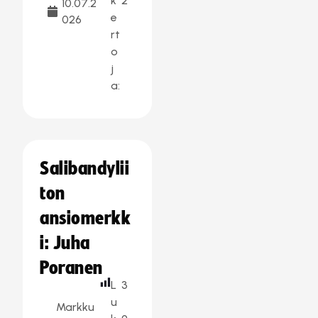
k
2
10.07.2
e
026
rt
o
j
a:
Salibandylii
ton
ansiomerkk
i: Juha
Poranen
L
3
u
Markku