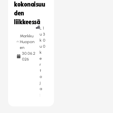
kokonaisuu
den
liikkeessä
L
1
u
3
Markku
k
0
Huopon
u
0
en
k
30.06.2
e
026
r
t
o
j
a
: