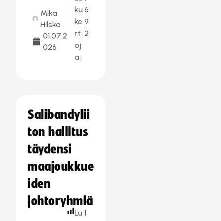
ku
6
Mika
ke
9
Hilska
rt
2
01.07.2
oj
026
a:
Salibandylii
ton hallitus
täydensi
maajoukkue
iden
johtoryhmiä
Lu
1