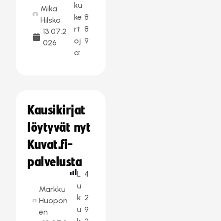
ku
Mika
ke
8
Hilska
rt
8
13.07.2
oj
9
026
a:
Kausikirjat
löytyvät nyt
Kuvat.fi-
palvelusta
L
4
u
Markku
k
2
Huopon
u
9
en