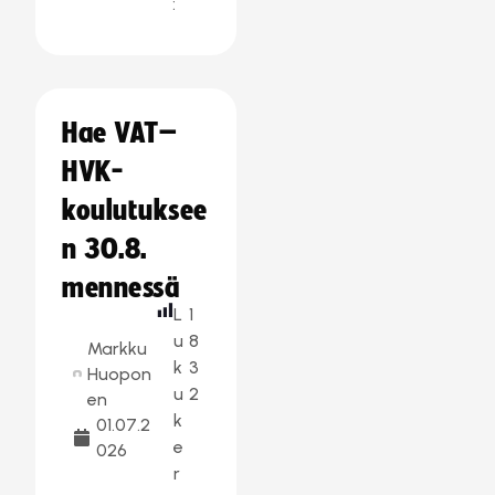
:
Hae VAT–
HVK-
koulutuksee
n 30.8.
mennessä
L
1
u
8
Markku
k
3
Huopon
u
2
en
k
01.07.2
e
026
r