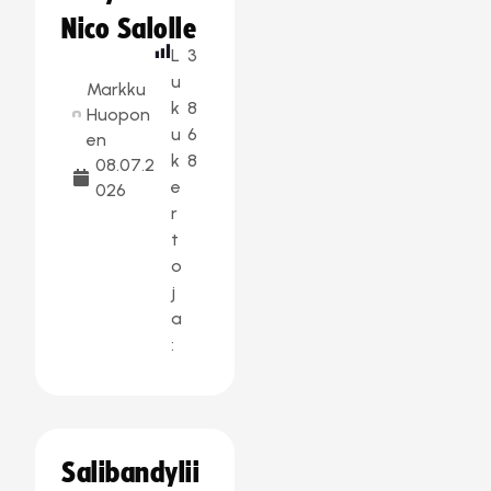
Nico Salolle
L
3
u
Markku
k
8
Huopon
u
6
en
k
8
08.07.2
e
026
r
t
o
j
a
:
Salibandylii