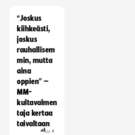
“Joskus
kiihkeästi,
joskus
rauhallisem
min, mutta
aina
oppien” –
MM-
kultavalmen
taja kertaa
taivaltaan
Lu
4