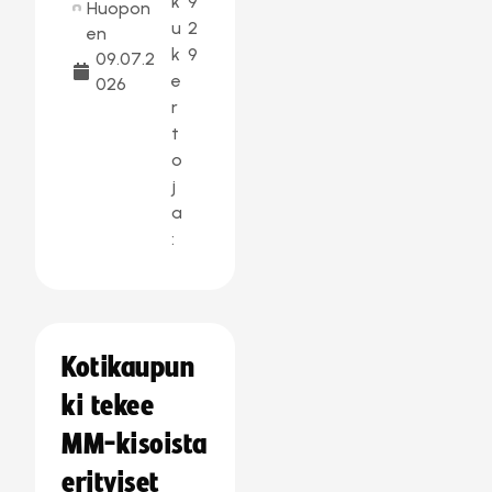
k
9
Huopon
u
2
en
k
9
09.07.2
e
026
r
t
o
j
a
:
Kotikaupun
ki tekee
MM-kisoista
erityiset