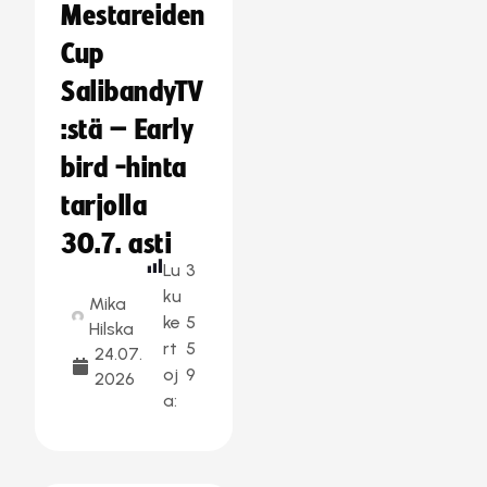
Mestareiden
Cup
SalibandyTV
:stä – Early
bird -hinta
tarjolla
30.7. asti
Lu
3
ku
Mika
ke
5
Hilska
rt
5
24.07.
oj
9
2026
a: