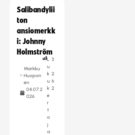
Salibandylii
ton
ansiomerkk
i: Johnny
Holmström
L
3
u
Markku
k
2
Huopon
u
6
en
k
2
04.07.2
e
026
r
t
o
j
a