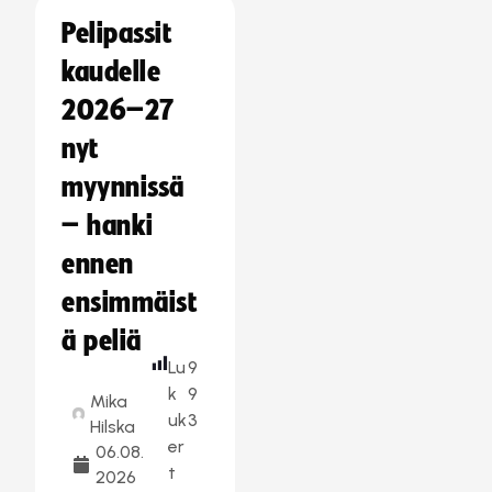
Pelipassit
kaudelle
2026–27
nyt
myynnissä
– hanki
ennen
ensimmäist
ä peliä
Lu
9
k
9
Mika
uk
3
Hilska
er
06.08.
t
2026