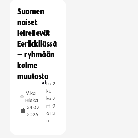
Suomen
naiset
leireilevät
Eerikkilässä
– ryhmään
kolme
muutosta
Lu
2
ku
Mika
ke
7
Hilska
rt
9
24.07.
oj
2
2026
a: