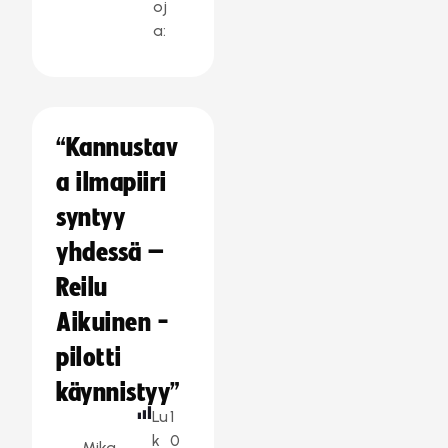
oj
a:
“Kannustav
a ilmapiiri
syntyy
yhdessä –
Reilu
Aikuinen -
pilotti
käynnistyy”
Lu
1
k
0
Mika