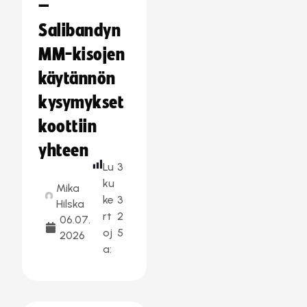
–
Salibandyn
MM-kisojen
käytännön
kysymykset
koottiin
yhteen
Lu
3
ku
Mika
ke
3
Hilska
rt
2
06.07.
oj
5
2026
a: