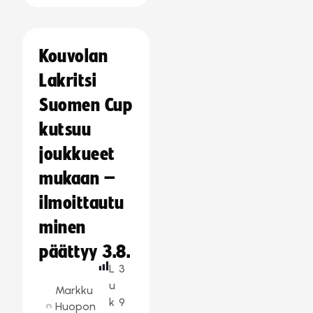
Kouvolan
Lakritsi
Suomen Cup
kutsuu
joukkueet
mukaan –
ilmoittautu
minen
päättyy 3.8.
L
3
u
Markku
k
9
Huopon