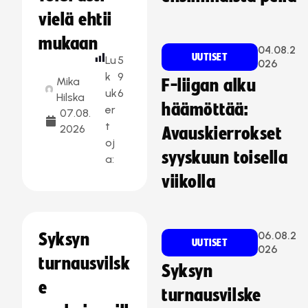
vielä ehtii
mukaan
04.08.2
UUTISET
Lu
5
026
k
9
Mika
F-liigan alku
uk
6
Hilska
häämöttää:
er
07.08.
t
2026
Avauskierrokset
oj
syyskuun toisella
a:
viikolla
06.08.2
Syksyn
UUTISET
026
turnausvilsk
Syksyn
e
turnausvilske