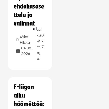
ehdokasase
ttelu ja
valinnat
Lu
1
ku
0
Mika
ke
7
Hilska
rt
7
04.08.
oj
2026
a:
F-liigan
alku
häämöttää: