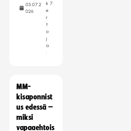
k
7
03.07.2
e
026
r
t
o
j
a
:
MM-
kisaponnist
us edessä –
miksi
vapaaehtois