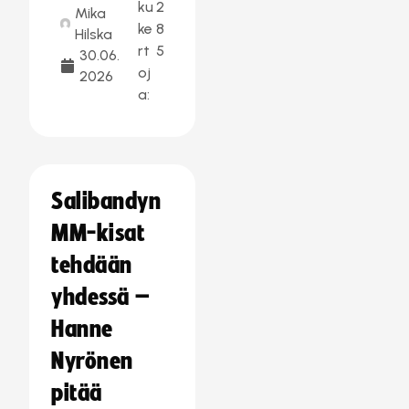
ku
2
Mika
ke
8
Hilska
rt
5
30.06.
oj
2026
a:
Salibandyn
MM-kisat
tehdään
yhdessä –
Hanne
Nyrönen
pitää