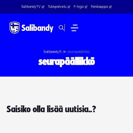
SalibandyTV
Tulospalvelu
F-liiga
Fanikauppa
>
Salibandy.fi
seurapäällikkö
seurapäällikkö
Saisiko olla lisää uutisia..?