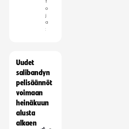
t
o
j
a
:
Uudet
salibandyn
pelisäännöt
voimaan
heinäkuun
alusta
alkaen