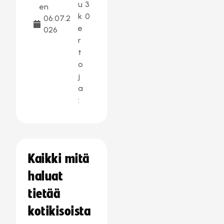
u
3
en
k
0
06.07.2
e
026
r
t
o
j
a
:
Kaikki mitä
haluat
tietää
kotikisoista