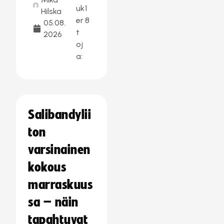
uk
1
Hilska
er
8
05.08.
t
2026
oj
a:
Salibandylii
ton
varsinainen
kokous
marraskuus
sa – näin
tapahtuvat