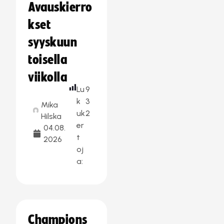
Avauskierro
kset
syyskuun
toisella
viikolla
Lu
9
k
3
Mika
uk
2
Hilska
er
04.08.
t
2026
oj
a:
Champions