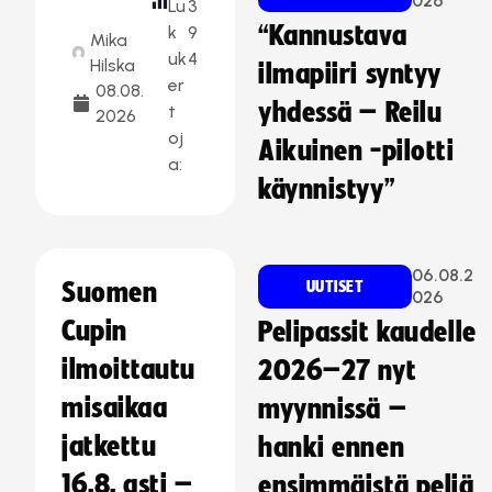
026
Lu
3
“Kannustava
k
9
Mika
uk
4
Hilska
ilmapiiri syntyy
er
08.08.
yhdessä – Reilu
t
2026
oj
Aikuinen -pilotti
a:
käynnistyy”
06.08.2
Suomen
UUTISET
026
Cupin
Pelipassit kaudelle
ilmoittautu
2026–27 nyt
misaikaa
myynnissä –
jatkettu
hanki ennen
16.8. asti –
ensimmäistä peliä