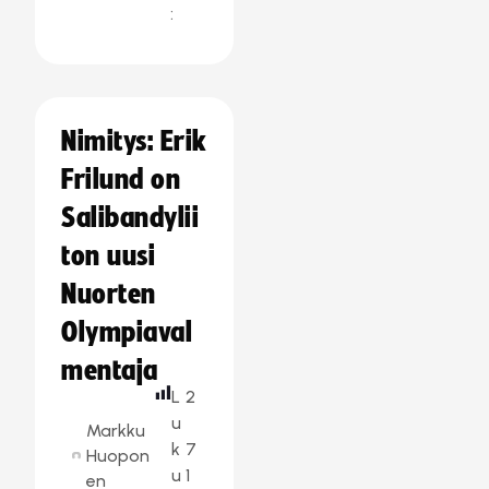
:
Nimitys: Erik
Frilund on
Salibandylii
ton uusi
Nuorten
Olympiaval
mentaja
L
2
u
Markku
k
7
Huopon
u
1
en