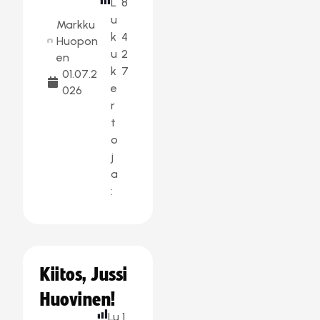
L
8
u
Markku
k
4
Huopon
u
2
en
k
7
01.07.2
e
026
r
t
o
j
a
:
Kiitos, Jussi
Huovinen!
Lu
1