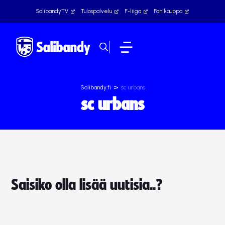
SalibandyTV
Tulospalvelu
F-liiga
Fanikauppa
>
Salibandy.fi
sc urbans
sc urbans
Saisiko olla lisää uutisia..?