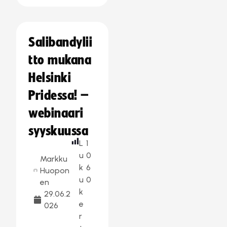
Salibandylii
tto mukana
Helsinki
Pridessa! –
webinaari
syyskuussa
L
1
u
0
Markku
k
6
Huopon
u
0
en
k
29.06.2
e
026
r