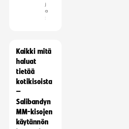
j
a
:
Kaikki mitä
haluat
tietää
kotikisoista
–
Salibandyn
MM-kisojen
käytännön