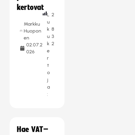
kertovat
L
2
u
Markku
k
8
Huopon
u
3
en
k
2
02.07.2
e
026
r
t
o
j
a
:
Hae VAT–