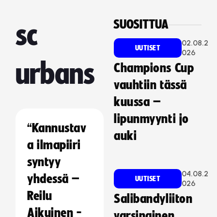
SUOSITTUA
sc
02.08.2
UUTISET
026
urbans
Champions Cup
vauhtiin tässä
kuussa –
lipunmyynti jo
“Kannustav
auki
a ilmapiiri
syntyy
04.08.2
yhdessä –
UUTISET
026
Reilu
Salibandyliiton
Aikuinen -
varsinainen