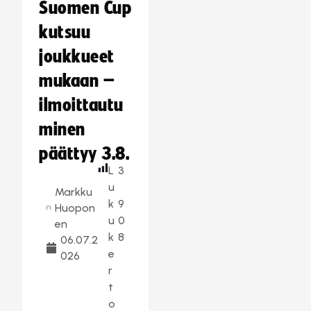
Suomen Cup
kutsuu
joukkueet
mukaan –
ilmoittautu
minen
päättyy 3.8.
L
3
u
Markku
k
9
Huopon
u
0
en
k
8
06.07.2
e
026
r
t
o