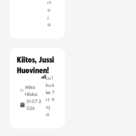
rt
o
j
a:
Kiitos, Jussi
Huovinen!
Lu
1
ku
6
Mika
ke
7
Hilska
rt
9
01.07.2
oj
026
a: