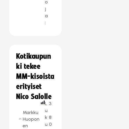
o
j
a
:
Kotikaupun
ki tekee
MM-kisoista
erityiset
Nico Salolle
L
3
u
Markku
k
8
Huopon
u
0
en