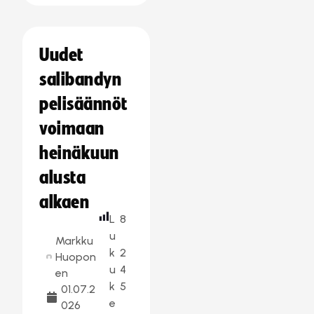
Uudet
salibandyn
pelisäännöt
voimaan
heinäkuun
alusta
alkaen
L
8
u
Markku
k
2
Huopon
u
4
en
k
5
01.07.2
e
026