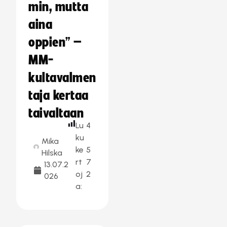
min, mutta
aina
oppien” –
MM-
kultavalmen
taja kertaa
taivaltaan
Lu
4
ku
Mika
ke
5
Hilska
rt
7
13.07.2
oj
2
026
a: