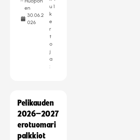
Huopon
u
1
en
k
30.06.2
e
026
r
t
o
j
a
:
Pelikauden
2026–2027
erotuomari
palkkiot