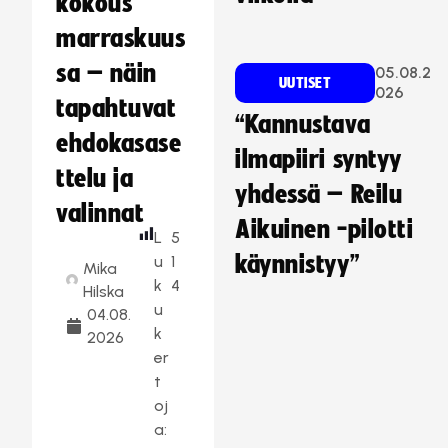
kokous
marraskuus
sa – näin
05.08.2
UUTISET
026
tapahtuvat
“Kannustava
ehdokasase
ilmapiiri syntyy
ttelu ja
yhdessä – Reilu
valinnat
Aikuinen -pilotti
L
5
käynnistyy”
u
1
Mika
k
4
Hilska
u
04.08.
k
2026
er
t
oj
a: