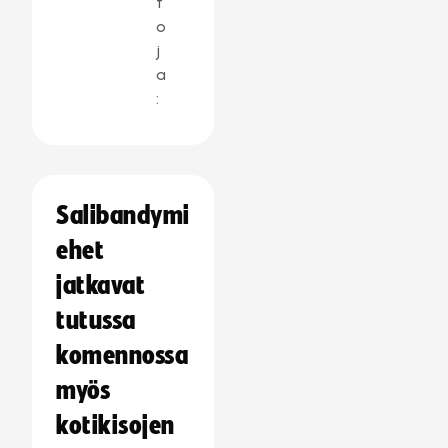
t
o
j
a
:
Salibandymi
ehet
jatkavat
tutussa
komennossa
myös
kotikisojen