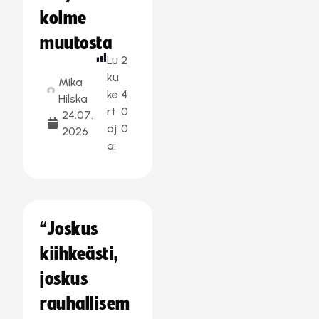
kolme
muutosta
Lu
2
ku
Mika
ke
4
Hilska
rt
0
24.07.
oj
0
2026
a:
“Joskus
kiihkeästi,
joskus
rauhallisem