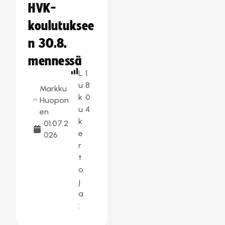
HVK-
koulutuksee
n 30.8.
mennessä
L
1
u
8
Markku
k
0
Huopon
u
4
en
k
01.07.2
e
026
r
t
o
j
a
: