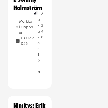
Holmström
L
3
u
Markku
k
2
Huopon
u
4
en
k
8
04.07.2
e
026
r
t
o
j
a
:
Nimitys: Erik