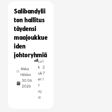
Salibandylii
ton hallitus
täydensi
maajoukkue
iden
johtoryhmiä
Lu
1
k
2
Mika
uk
7
Hilska
er
1
30.06.
t
2026
oj
a: