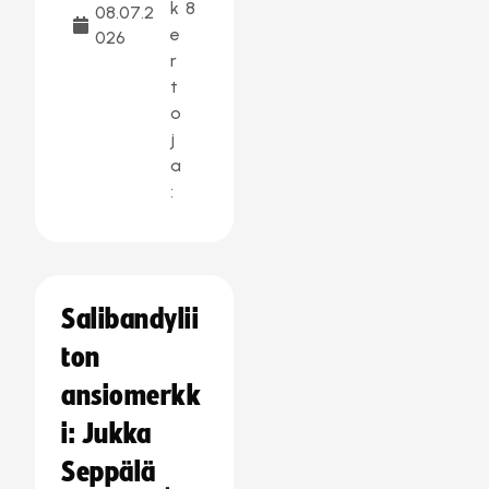
k
8
08.07.2
e
026
r
t
o
j
a
:
Salibandylii
ton
ansiomerkk
i: Jukka
Seppälä