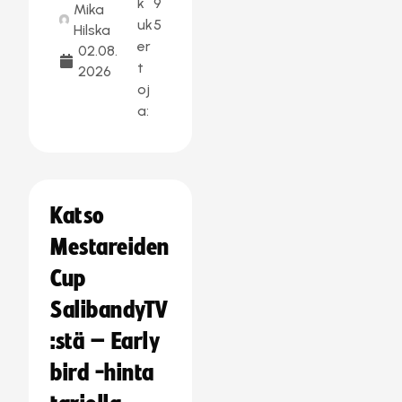
k
9
Mika
uk
5
Hilska
er
02.08.
t
2026
oj
a:
Katso
Mestareiden
Cup
SalibandyTV
:stä – Early
bird -hinta