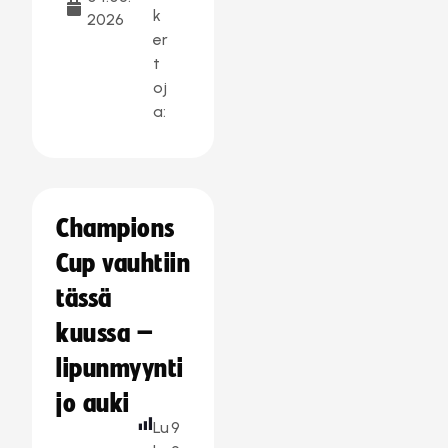
k
2026
er
t
oj
a:
Champions
Cup vauhtiin
tässä
kuussa –
lipunmyynti
jo auki
Lu
9