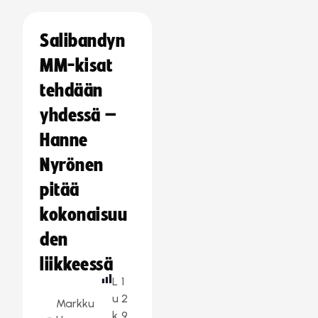
Salibandyn
MM-kisat
tehdään
yhdessä –
Hanne
Nyrönen
pitää
kokonaisuu
den
liikkeessä
L
1
u
2
Markku
k
9