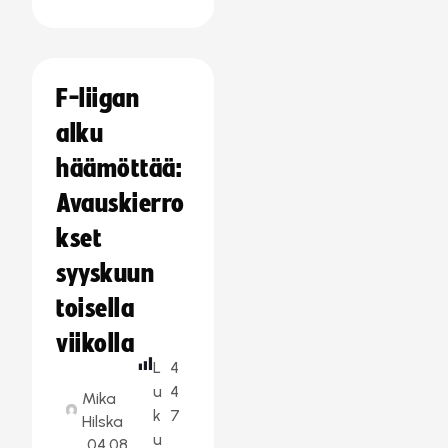
F-liigan
alku
häämöttää:
Avauskierro
kset
syyskuun
toisella
viikolla
L
4
u
4
Mika
k
7
Hilska
u
04.08.