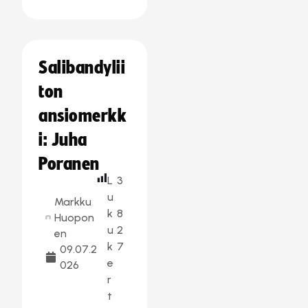
Salibandylii
ton
ansiomerkk
i: Juha
Poranen
L
3
u
Markku
k
8
Huopon
u
2
en
k
7
09.07.2
e
026
r
t