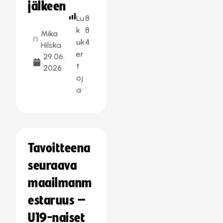
jälkeen
Lu
8
k
8
Mika
uk
4
Hilska
er
29.06.
t
2026
oj
a:
Tavoitteena
seuraava
maailmanm
estaruus –
U19-naiset