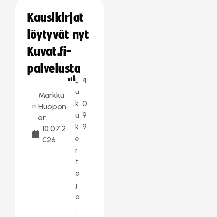
Kausikirjat
löytyvät nyt
Kuvat.fi-
palvelusta
L
4
u
Markku
k
0
Huopon
u
9
en
k
9
10.07.2
e
026
r
t
o
j
a
: