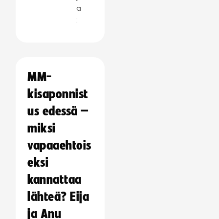
a
:
MM-
kisaponnist
us edessä –
miksi
vapaaehtois
eksi
kannattaa
lähteä? Eija
ja Anu