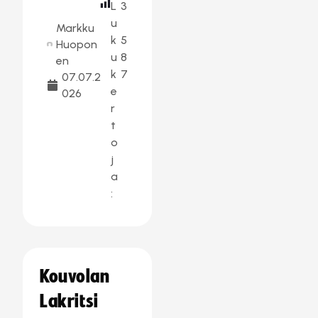
L
3
u
Markku
k
5
Huopon
u
8
en
k
7
07.07.2
e
026
r
t
o
j
a
:
Kouvolan
Lakritsi