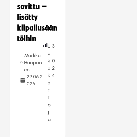
sovittu –
lisätty
kilpailusään
töihin
L
3
u
Markku
k
0
Huopon
u
2
en
k
4
29.06.2
e
026
r
t
o
j
a
: