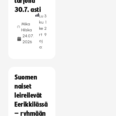
tarjolla
30.7. asti
Lu
3
ku
1
Mika
ke
2
Hilska
rt
9
24.07.
oj
2026
a:
Suomen
naiset
leireilevät
Eerikkilässä
– ryhmään