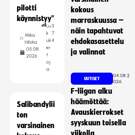
pilotti
kokous
käynnistyy”
marraskuussa –
Lu
3
näin tapahtuvat
k
7
Mika
uk
4
ehdokasasettelu
Hilska
er
05.08.
ja valinnat
t
2026
oj
a:
04.08.2
UUTISET
026
F-liigan alku
häämöttää:
Salibandylii
Avauskierrokset
ton
syyskuun toisella
varsinainen
viikolla