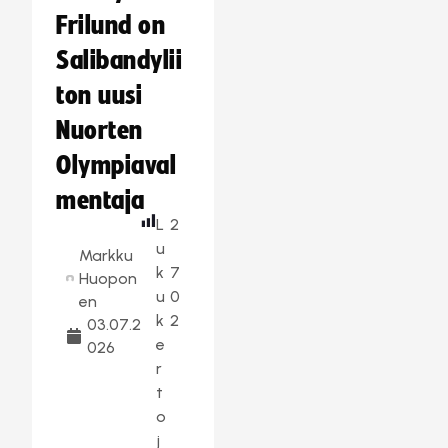
Frilund on
Salibandylii
ton uusi
Nuorten
Olympiaval
mentaja
L
2
u
Markku
k
7
Huopon
u
0
en
k
2
03.07.2
e
026
r
t
o
j