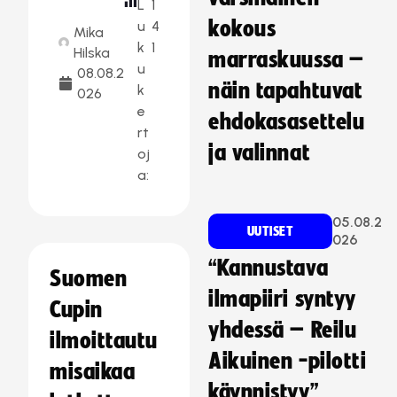
L
1
kokous
u
4
Mika
k
1
Hilska
marraskuussa –
u
08.08.2
näin tapahtuvat
k
026
e
ehdokasasettelu
rt
ja valinnat
oj
a:
05.08.2
UUTISET
026
“Kannustava
Suomen
ilmapiiri syntyy
Cupin
yhdessä – Reilu
ilmoittautu
Aikuinen -pilotti
misaikaa
käynnistyy”