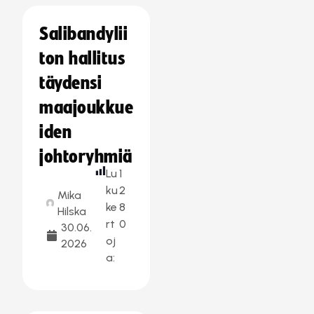
Salibandylii
ton hallitus
täydensi
maajoukkue
iden
johtoryhmiä
Lu
1
ku
2
Mika
ke
8
Hilska
rt
0
30.06.
oj
2026
a: