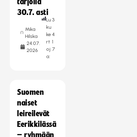
tarjolla
30.7. asti
Lu
3
ku
Mika
ke
4
Hilska
rt
1
24.07.
oj
7
2026
a:
Suomen
naiset
leireilevät
Eerikkilässä
– ryhmään