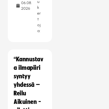
u
06.08.
k
2026
er
t
oj
a:
“Kannustav
a ilmapiiri
syntyy
yhdessä –
Reilu
Aikuinen -