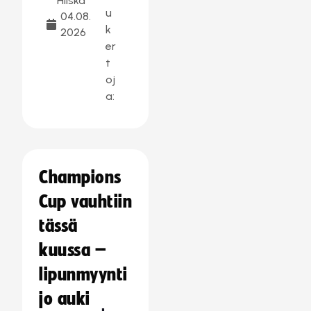
Hilska
u
04.08.
k
2026
er
t
oj
a:
Champions
Cup vauhtiin
tässä
kuussa –
lipunmyynti
jo auki