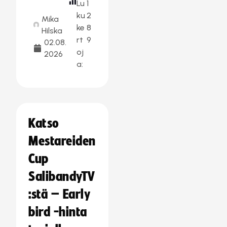
Lu
1
ku
2
Mika
ke
8
Hilska
rt
9
02.08.
oj
2026
a:
Katso
Mestareiden
Cup
SalibandyTV
:stä – Early
bird -hinta