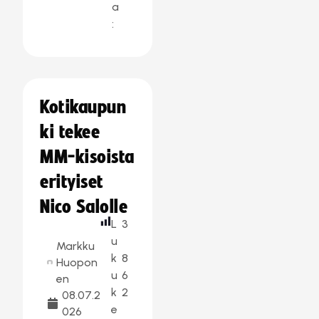
a
:
Kotikaupun
ki tekee
MM-kisoista
erityiset
Nico Salolle
L
3
u
Markku
k
8
Huopon
u
6
en
k
2
08.07.2
e
026