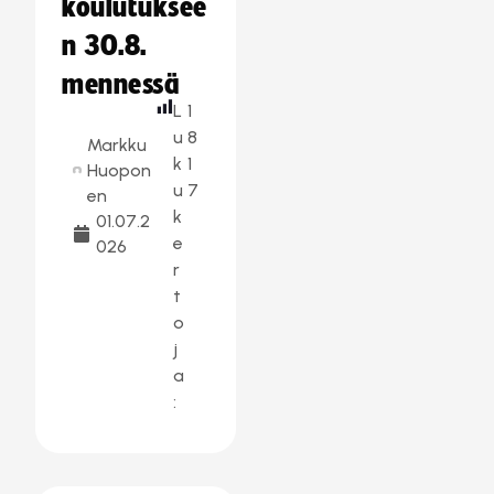
koulutuksee
n 30.8.
mennessä
L
1
u
8
Markku
k
1
Huopon
u
7
en
k
01.07.2
e
026
r
t
o
j
a
: