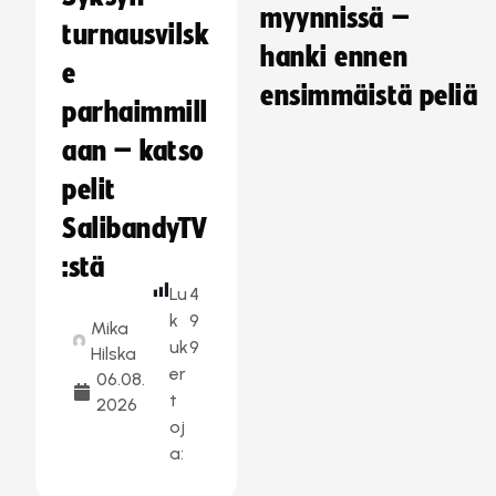
myynnissä –
turnausvilsk
hanki ennen
e
ensimmäistä peliä
parhaimmill
aan – katso
pelit
SalibandyTV
:stä
Lu
4
k
9
Mika
uk
9
Hilska
er
06.08.
t
2026
oj
a: