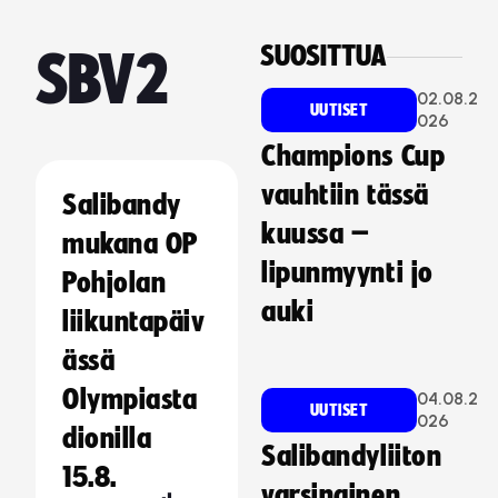
SUOSITTUA
SBV2
02.08.2
UUTISET
026
Champions Cup
vauhtiin tässä
Salibandy
kuussa –
mukana OP
lipunmyynti jo
Pohjolan
auki
liikuntapäiv
ässä
Olympiasta
04.08.2
UUTISET
026
dionilla
Salibandyliiton
15.8.
varsinainen