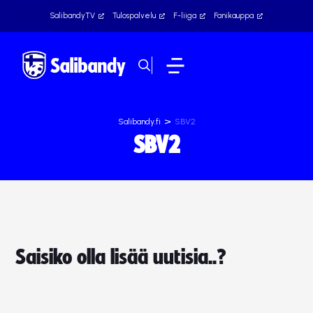
SalibandyTV
Tulospalvelu
F-liiga
Fanikauppa
>
Salibandy.fi
SBV2
SBV2
Saisiko olla lisää uutisia..?