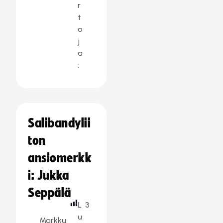
r
t
o
j
a
:
Salibandylii
ton
ansiomerkk
i: Jukka
Seppälä
L
3
u
Markku