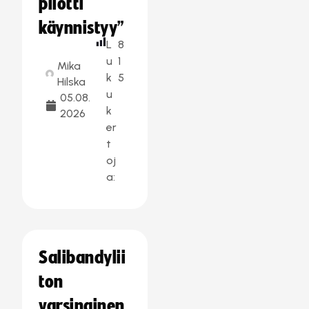
pilotti
käynnistyy”
L
8
u
1
Mika
k
5
Hilska
u
05.08.
k
2026
er
t
oj
a:
Salibandylii
ton
varsinainen