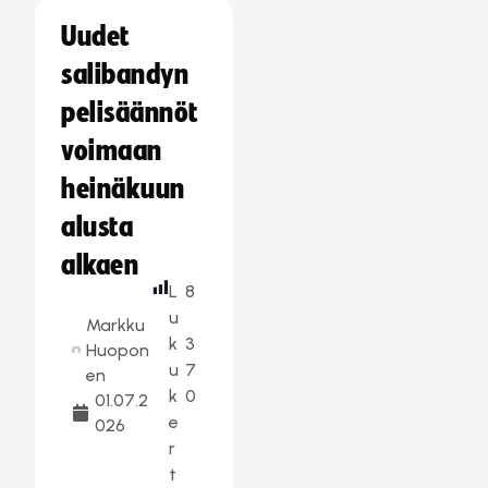
Uudet
salibandyn
pelisäännöt
voimaan
heinäkuun
alusta
alkaen
L
8
u
Markku
k
3
Huopon
u
7
en
k
0
01.07.2
e
026
r
t