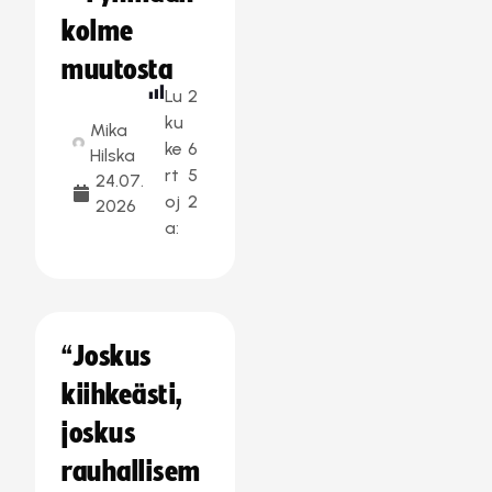
kolme
muutosta
Lu
2
ku
Mika
ke
6
Hilska
rt
5
24.07.
oj
2
2026
a:
“Joskus
kiihkeästi,
joskus
rauhallisem