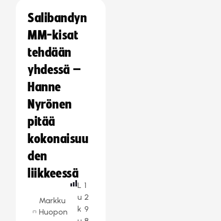
Salibandyn
MM-kisat
tehdään
yhdessä –
Hanne
Nyrönen
pitää
kokonaisuu
den
liikkeessä
L
1
u
2
Markku
k
9
Huopon
u
8