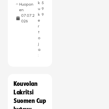
k
5
Huopon
u
9
en
k
9
07.07.2
e
026
r
t
o
j
a
:
Kouvolan
Lakritsi
Suomen Cup