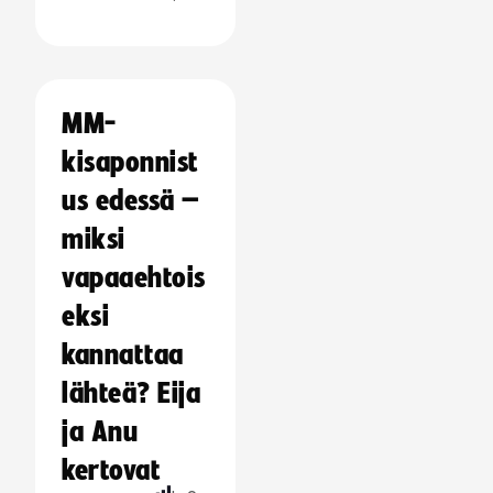
MM-
kisaponnist
us edessä –
miksi
vapaaehtois
eksi
kannattaa
lähteä? Eija
ja Anu
kertovat