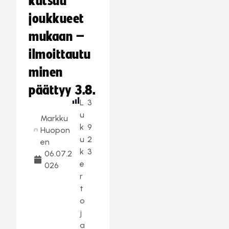
kutsuu
joukkueet
mukaan –
ilmoittautu
minen
päättyy 3.8.
L
3
u
Markku
k
9
Huopon
u
2
en
k
3
06.07.2
e
026
r
t
o
j
a