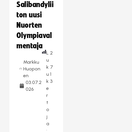
Salibandylii
ton uusi
Nuorten
Olympiaval
mentaja
L
2
u
Markku
k
7
Huopon
u
1
en
k
3
03.07.2
e
026
r
t
o
j
a
: