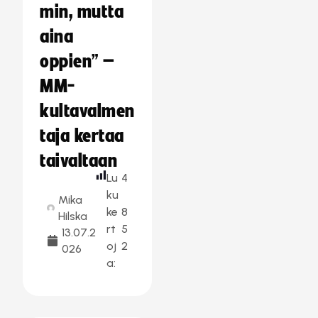
min, mutta
aina
oppien” –
MM-
kultavalmen
taja kertaa
taivaltaan
Lu
4
ku
Mika
ke
8
Hilska
rt
5
13.07.2
oj
2
026
a: