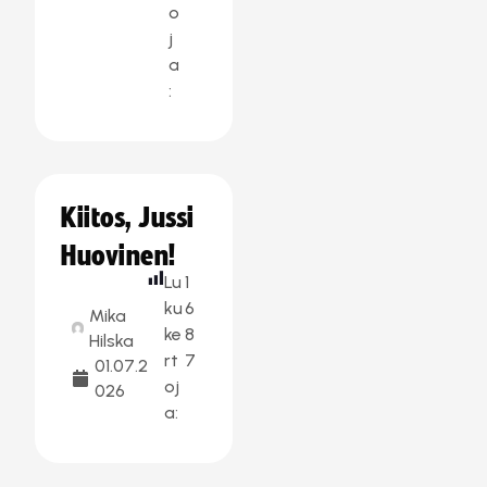
o
j
a
:
Kiitos, Jussi
Huovinen!
Lu
1
ku
6
Mika
ke
8
Hilska
rt
7
01.07.2
oj
026
a: