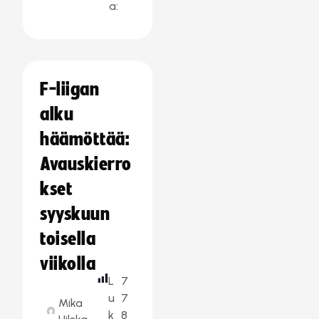
a:
F-liigan
alku
häämöttää:
Avauskierro
kset
syyskuun
toisella
viikolla
L
7
u
7
Mika
k
8