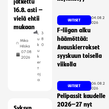
jatkettu
16.8. asti –
vielä ehtii
04.08.2
UUTISET
026
mukaan
F-liigan alku
L
3
häämöttää:
u
8
Mika
k
0
Hilska
Avauskierrokset
u
07.08.
syyskuun toisella
k
2026
er
viikolla
t
oj
a:
06.08.2
UUTISET
026
Pelipassit kaudelle
2026–27 nyt
Syksyn