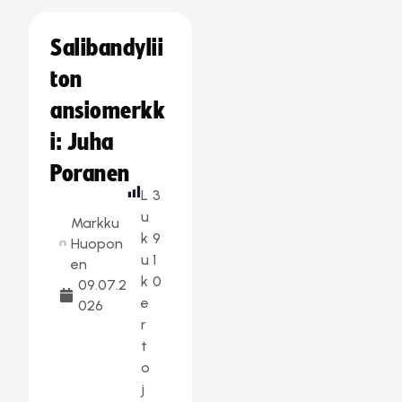
Salibandylii
ton
ansiomerkk
i: Juha
Poranen
L
3
u
Markku
k
9
Huopon
u
1
en
k
0
09.07.2
e
026
r
t
o
j