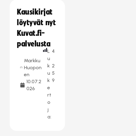
Kausikirjat
löytyvät nyt
Kuvat.fi-
palvelusta
L
4
u
Markku
k
2
Huopon
u
5
en
k
9
10.07.2
e
026
rt
o
j
a: