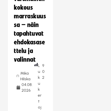
kokous
marraskuus
sa – näin
tapahtuvat
ehdokasase
ttelu ja
valinnat
L
9
u
0
Mika
k
2
Hilska
u
04.08.
k
2026
er
t
oj