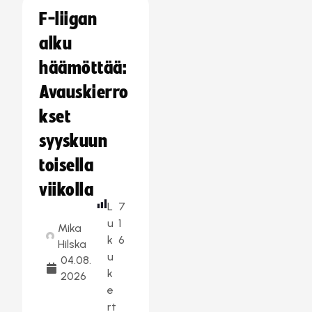
F-liigan
alku
häämöttää:
Avauskierro
kset
syyskuun
toisella
viikolla
L
7
u
1
Mika
k
6
Hilska
u
04.08.
k
2026
e
rt