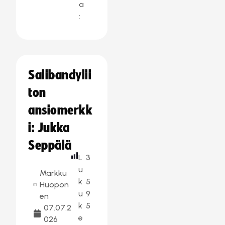
a
:
Salibandylii
ton
ansiomerkk
i: Jukka
Seppälä
L
3
u
Markku
k
5
Huopon
u
9
en
k
5
07.07.2
e
026