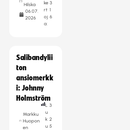
ke
3
Hilska
rt
1
06.07.
oj
6
2026
a:
Salibandylii
ton
ansiomerkk
i: Johnny
Holmström
L
3
u
Markku
k
2
Huopon
u
5
en