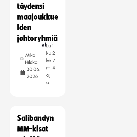
täydensi
maajoukkue
iden
johtoryhmiä
Lu
1
ku
2
Mika
ke
7
Hilska
rt
4
30.06.
oj
2026
a:
Salibandyn
MM-kisat