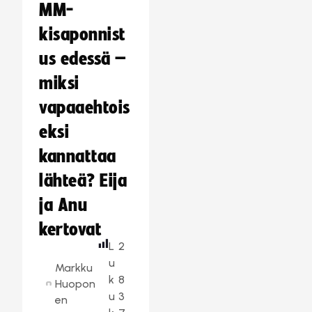
MM-
kisaponnist
us edessä –
miksi
vapaaehtois
eksi
kannattaa
lähteä? Eija
ja Anu
kertovat
L
2
u
Markku
k
8
Huopon
u
3
en