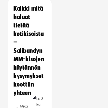
Kaikki mitä
haluat
tietää
kotikisoista
–
Salibandyn
MM-kisojen
käytännön
kysymykset
koottiin
yhteen
Lu
3
ku
Mika