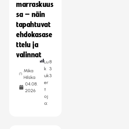
marraskuus
sa – näin
tapahtuvat
ehdokasase
ttelu ja
valinnat
Lu
8
k
3
Mika
uk
3
Hilska
er
04.08.
t
2026
oj
a: