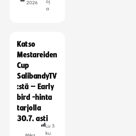
oj
2026
a:
Katso
Mestareiden
Cup
SalibandyTV
:stä – Early
bird -hinta
tarjolla
30.7. asti
Lu
3
ku
Mika