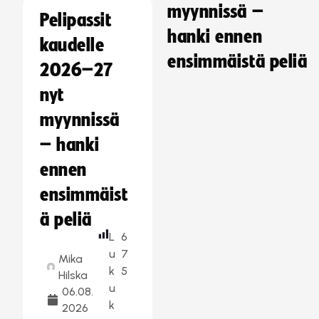
myynnissä –
Pelipassit
hanki ennen
kaudelle
ensimmäistä peliä
2026–27
nyt
myynnissä
– hanki
ennen
ensimmäist
ä peliä
L
6
u
7
Mika
k
5
Hilska
u
06.08.
k
2026