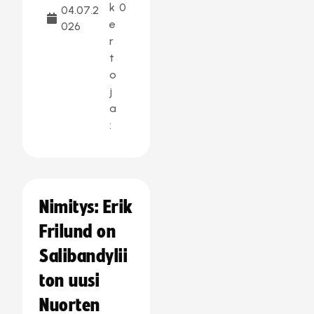
k
0
04.07.2
e
026
r
t
o
j
a
:
Nimitys: Erik
Frilund on
Salibandylii
ton uusi
Nuorten