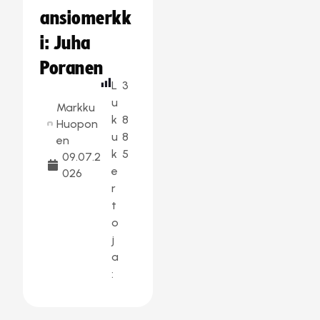
ansiomerkk
i: Juha
Poranen
L
3
u
Markku
k
8
Huopon
u
8
en
k
5
09.07.2
e
026
r
t
o
j
a
: