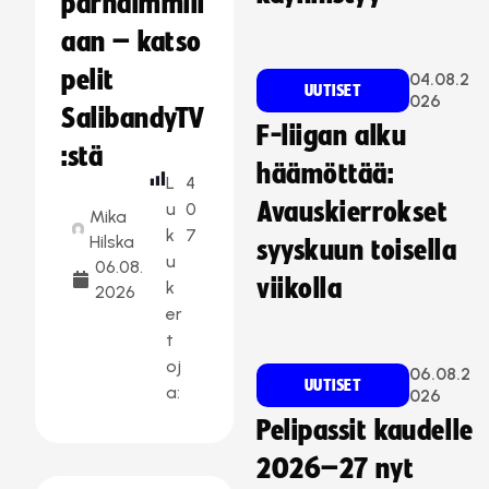
parhaimmill
aan – katso
pelit
04.08.2
UUTISET
026
SalibandyTV
F-liigan alku
:stä
häämöttää:
L
4
Avauskierrokset
u
0
Mika
k
7
Hilska
syyskuun toisella
u
06.08.
viikolla
k
2026
er
t
oj
06.08.2
UUTISET
a:
026
Pelipassit kaudelle
2026–27 nyt