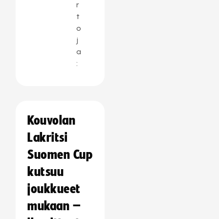
r
t
o
j
a
:
Kouvolan
Lakritsi
Suomen Cup
kutsuu
joukkueet
mukaan –