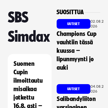
SUOSITTUA
SBS
02.08.2
UUTISET
026
Simdax
Champions Cup
vauhtiin tässä
kuussa –
lipunmyynti jo
Suomen
auki
Cupin
ilmoittautu
04.08.2
misaikaa
UUTISET
026
jatkettu
Salibandyliiton
16.8. asti –
varsinainen