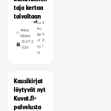
taja kertaa
taivaltaan
Lu
4
ku
Mika
ke
9
Hilska
rt
0
13.07.2
oj
1
026
a:
Kausikirjat
löytyvät nyt
Kuvat.fi-
palvelusta