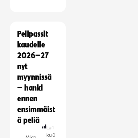
Pelipassit
kaudelle
2026–27
nyt
myynnissä
– hanki
ennen
ensimmäist
ä peliä
Lu
1
ku
0
Mika