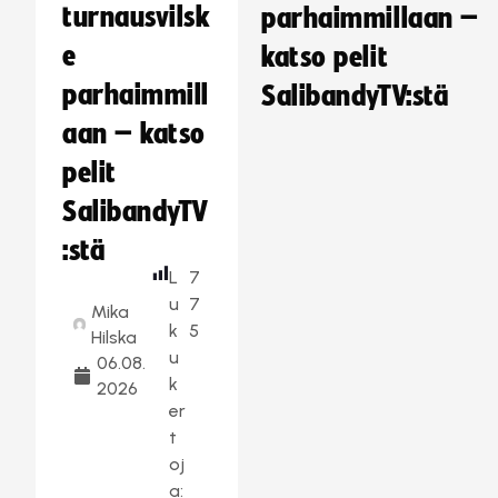
turnausvilsk
parhaimmillaan –
e
katso pelit
parhaimmill
SalibandyTV:stä
aan – katso
pelit
SalibandyTV
:stä
L
7
u
7
Mika
k
5
Hilska
u
06.08.
k
2026
er
t
oj
a: