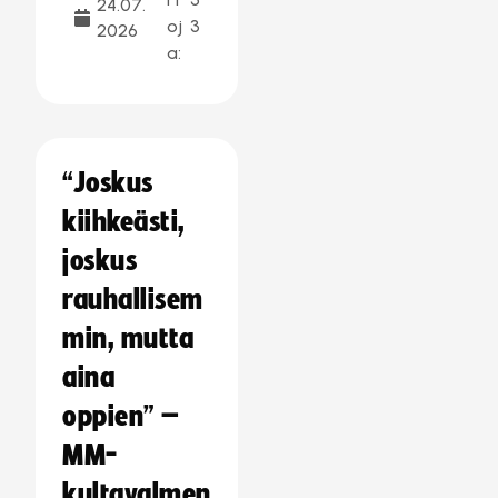
24.07.
oj
3
2026
a:
“Joskus
kiihkeästi,
joskus
rauhallisem
min, mutta
aina
oppien” –
MM-
kultavalmen