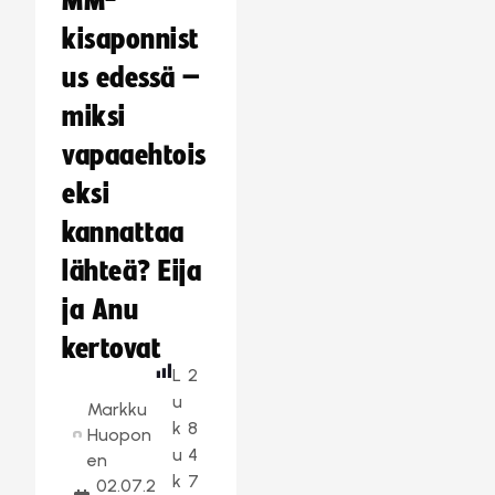
MM-
kisaponnist
us edessä –
miksi
vapaaehtois
eksi
kannattaa
lähteä? Eija
ja Anu
kertovat
L
2
u
Markku
k
8
Huopon
u
4
en
k
7
02.07.2