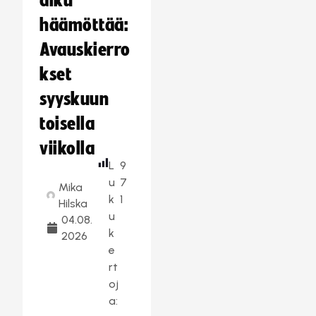
alku
häämöttää:
Avauskierro
kset
syyskuun
toisella
viikolla
L
9
u
7
Mika
k
1
Hilska
u
04.08.
k
2026
e
rt
oj
a: