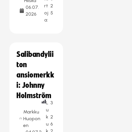
Hilska
rt
2
06.07.
oj
5
2026
a:
Salibandylii
ton
ansiomerkk
i: Johnny
Holmström
L
3
u
Markku
k
2
Huopon
u
6
en
k
2