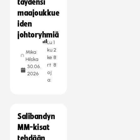
täydensi
maajoukkue
iden
johtoryhmiä
Lu
1
ku
2
Mika
ke
8
Hilska
rt
8
30.06.
oj
2026
a:
Salibandyn
MM-kisat
tehdään