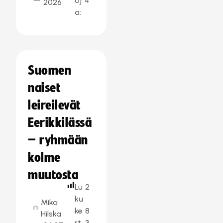
oj
4
2026
a:
Suomen
naiset
leireilevät
Eerikkilässä
– ryhmään
kolme
muutosta
Lu
2
ku
Mika
ke
8
Hilska
rt
3