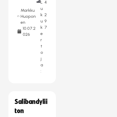
L
4
u
Markku
k
2
Huopon
u
9
en
k
7
10.07.2
e
026
r
t
o
j
a
:
Salibandylii
ton