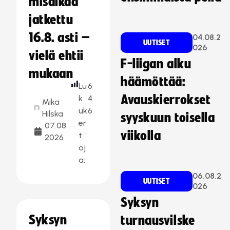
misaikaa
jatkettu
16.8. asti –
04.08.2
UUTISET
026
vielä ehtii
F-liigan alku
mukaan
häämöttää:
Lu
6
Avauskierrokset
k
4
Mika
uk
6
Hilska
syyskuun toisella
er
07.08.
viikolla
t
2026
oj
a:
06.08.2
UUTISET
026
Syksyn
Syksyn
turnausvilske