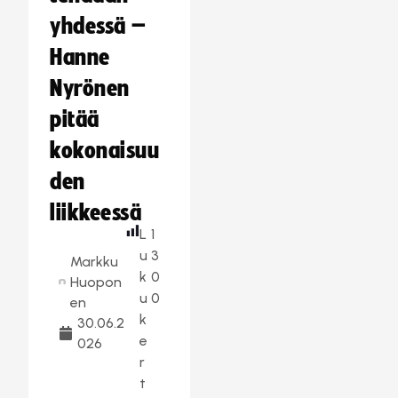
yhdessä –
Hanne
Nyrönen
pitää
kokonaisuu
den
liikkeessä
L
1
u
3
Markku
k
0
Huopon
u
0
en
k
30.06.2
e
026
r
t