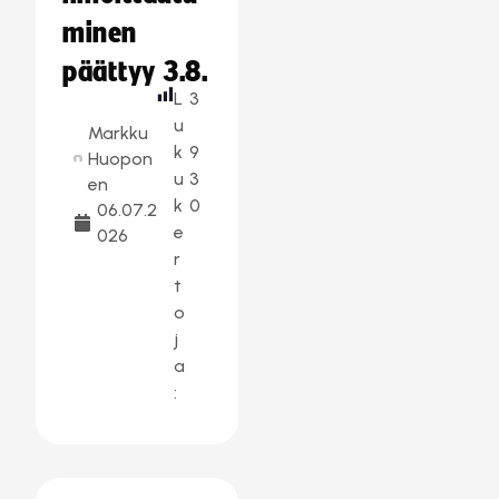
minen
päättyy 3.8.
L
3
u
Markku
k
9
Huopon
u
3
en
k
0
06.07.2
e
026
r
t
o
j
a
: