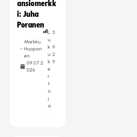
ansiomerkk
i: Juha
Poranen
L
3
u
Markku
k
9
Huopon
u
2
en
k
9
09.07.2
e
026
r
t
o
j
a
: