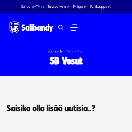
SalibandyTV
Tulospalvelu
F-liiga
Fanikauppa
>
Salibandy.fi
SB Vosut
SB Vosut
Saisiko olla lisää uutisia..?