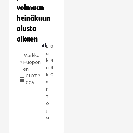
voimaan
heinäkuun
alusta
alkaen
L
8
u
Markku
k
4
Huopon
u
4
en
k
0
01.07.2
e
026
r
t
o
j
a
: