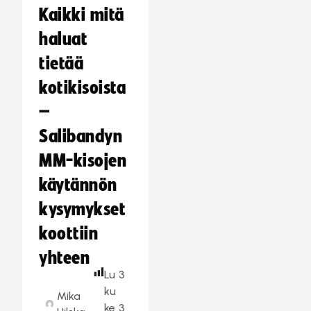
Kaikki mitä
haluat
tietää
kotikisoista
–
Salibandyn
MM-kisojen
käytännön
kysymykset
koottiin
yhteen
Lu
3
ku
Mika
ke
3