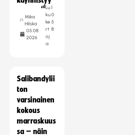
käynnistyy”
Lu
1
ku
0
Mika
ke
5
Hilska
rt
8
05.08.
oj
2026
a:
Salibandylii
ton
varsinainen
kokous
marraskuus
sa – näin