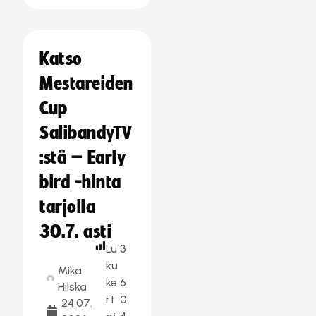
Katso
Mestareiden
Cup
SalibandyTV
:stä – Early
bird -hinta
tarjolla
30.7. asti
Lu
3
ku
Mika
ke
6
Hilska
rt
0
24.07.