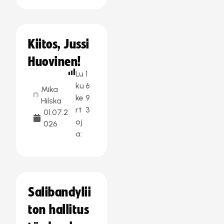
Kiitos, Jussi
Huovinen!
Lu
1
ku
6
Mika
ke
9
Hilska
rt
3
01.07.2
oj
026
a:
Salibandylii
ton hallitus