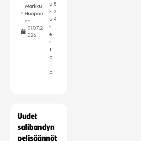
u
8
Markku
k
3
Huopon
u
4
en
k
01.07.2
e
026
r
t
o
j
a
:
Uudet
salibandyn
pelisäännöt