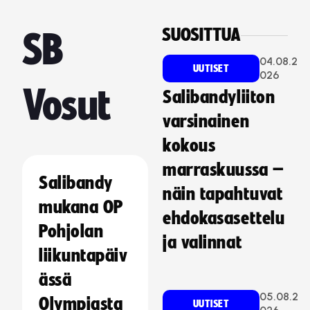
SUOSITTUA
SB
04.08.2
UUTISET
026
Vosut
Salibandyliiton
varsinainen
kokous
marraskuussa –
Salibandy
näin tapahtuvat
mukana OP
ehdokasasettelu
Pohjolan
ja valinnat
liikuntapäiv
ässä
05.08.2
Olympiasta
UUTISET