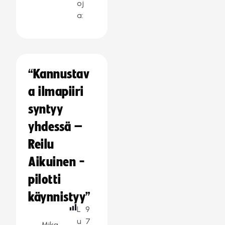
oj
a:
“Kannustav
a ilmapiiri
syntyy
yhdessä –
Reilu
Aikuinen -
pilotti
käynnistyy”
L
9
u
7
Mika