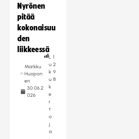
Nyrönen
pitää
kokonaisuu
den
liikkeessä
L
1
u
2
Markku
k
9
Huopon
u
8
en
k
30.06.2
e
026
r
t
o
j
a
: