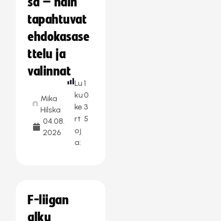
sa – näin
tapahtuvat
ehdokasase
ttelu ja
valinnat
Lu
1
ku
0
Mika
ke
3
Hilska
rt
5
04.08.
oj
2026
a:
F-liigan
alku