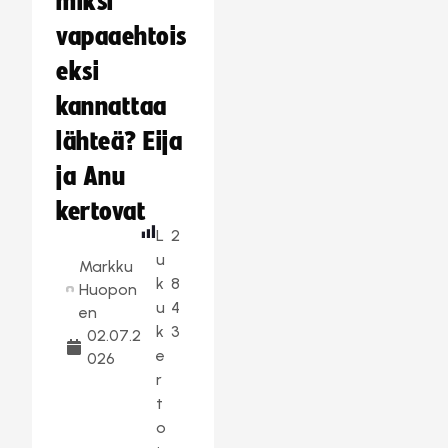
miksi
vapaaehtois
eksi
kannattaa
lähteä? Eija
ja Anu
kertovat
L
2
u
Markku
k
8
Huopon
u
4
en
k
3
02.07.2
e
026
r
t
o