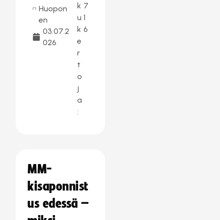
k
7
Huopon
u
1
en
k
6
03.07.2
e
026
r
t
o
j
a
:
MM-
kisaponnist
us edessä –