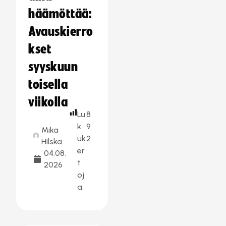
häämöttää:
Avauskierro
kset
syyskuun
toisella
viikolla
Lu
8
k
9
Mika
uk
2
Hilska
er
04.08.
t
2026
oj
a: