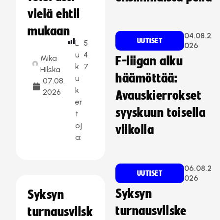
vielä ehtii
mukaan
04.08.2
UUTISET
L
5
026
u
4
Mika
F-liigan alku
k
7
Hilska
häämöttää:
u
07.08.
k
2026
Avauskierrokset
er
syyskuun toisella
t
oj
viikolla
a:
06.08.2
UUTISET
026
Syksyn
Syksyn
turnausvilske
turnausvilsk