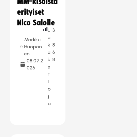
MM-kisoista
erityiset
Nico Salolle
L
3
u
Markku
k
8
Huopon
u
6
en
k
8
08.07.2
e
026
r
t
o
j
a
: