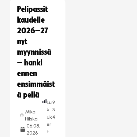
Pelipassit
kaudelle
2026–27
nyt
myynnissä
– hanki
ennen
ensimmäist
ä peliä
Lu
9
k
3
Mika
uk
4
Hilska
er
06.08.
t
2026