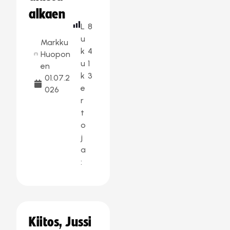
alkaen
L
8
u
Markku
k
4
Huopon
u
1
en
k
3
01.07.2
e
026
r
t
o
j
a
:
Kiitos, Jussi