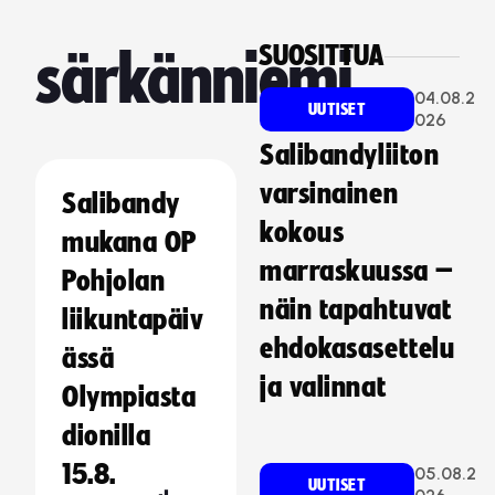
SUOSITTUA
särkänniemi
04.08.2
UUTISET
026
Salibandyliiton
varsinainen
Salibandy
kokous
mukana OP
marraskuussa –
Pohjolan
näin tapahtuvat
liikuntapäiv
ehdokasasettelu
ässä
ja valinnat
Olympiasta
dionilla
15.8.
05.08.2
UUTISET