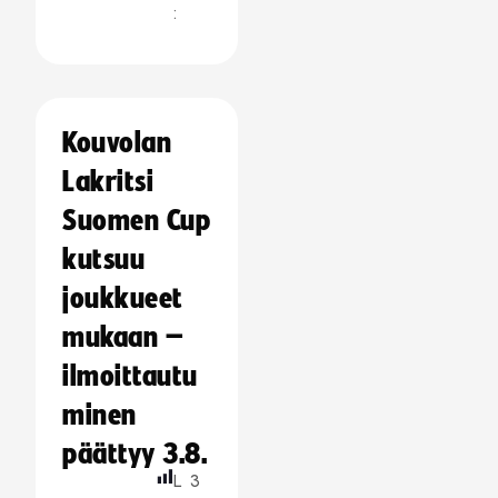
:
Kouvolan
Lakritsi
Suomen Cup
kutsuu
joukkueet
mukaan –
ilmoittautu
minen
päättyy 3.8.
L
3