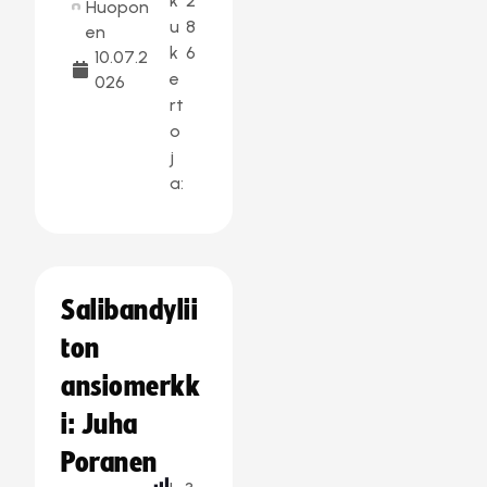
k
2
Huopon
u
8
en
k
6
10.07.2
e
026
rt
o
j
a:
Salibandylii
ton
ansiomerkk
i: Juha
Poranen