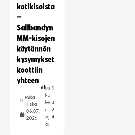
kotikisoista
–
Salibandyn
MM-kisojen
käytännön
kysymykset
koottiin
yhteen
Lu
3
ku
Mika
ke
3
Hilska
rt
2
06.07.
oj
4
2026
a: