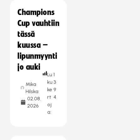
Champions
Cup vauhtiin
tässä
kuussa –
lipunmyynti
jo auki
Lu
1
ku
3
Mika
ke
9
Hilska
rt
4
02.08.
oj
2026
a: