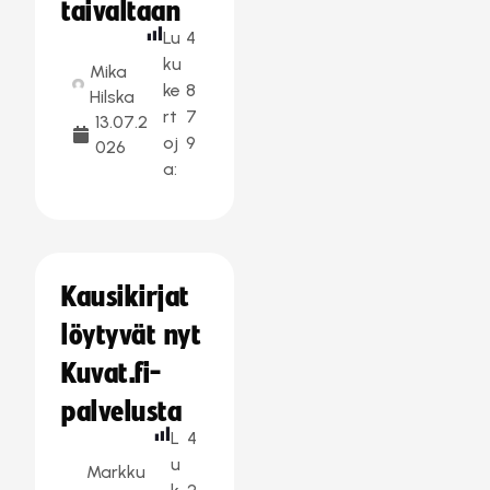
taivaltaan
Lu
4
ku
Mika
ke
8
Hilska
rt
7
13.07.2
oj
9
026
a:
Kausikirjat
löytyvät nyt
Kuvat.fi-
palvelusta
L
4
u
Markku