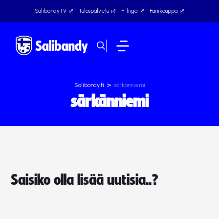
SalibandyTV
Tulospalvelu
F-liiga
Fanikauppa
>
Salibandy.fi
särkänniemi
särkänniemi
Saisiko olla lisää uutisia..?