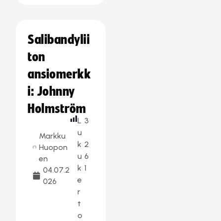
Salibandylii
ton
ansiomerkk
i: Johnny
Holmström
L
3
u
Markku
k
2
Huopon
u
6
en
k
1
04.07.2
e
026
r
t
o