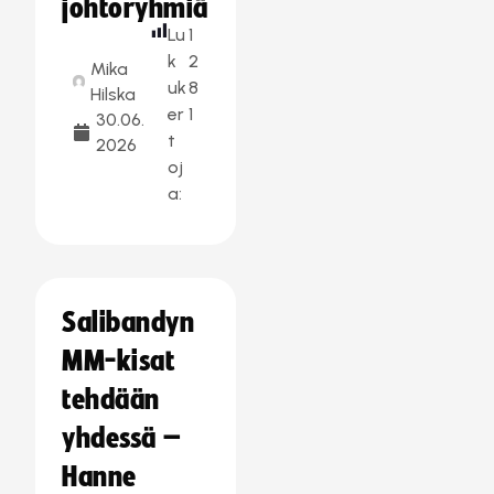
johtoryhmiä
Lu
1
k
2
Mika
uk
8
Hilska
er
1
30.06.
t
2026
oj
a:
Salibandyn
MM-kisat
tehdään
yhdessä –
Hanne