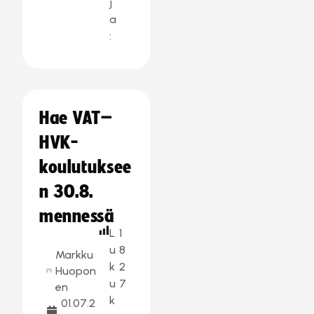
j
a
:
Hae VAT–
HVK-
koulutuksee
n 30.8.
mennessä
L
1
u
8
Markku
k
2
Huopon
u
7
en
k
01.07.2