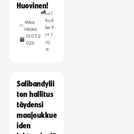
Huovinen!
Lu
1
ku
6
Mika
ke
9
Hilska
rt
1
01.07.2
oj
026
a:
Salibandylii
ton hallitus
täydensi
maajoukkue
iden