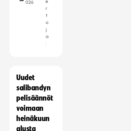
e
026
r
t
o
j
a
:
Uudet
salibandyn
pelisäännöt
voimaan
heinäkuun
alusta