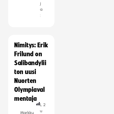
j
a
:
Nimitys: Erik
Frilund on
Salibandylii
ton uusi
Nuorten
Olympiaval
mentaja
L
2
u
Markku