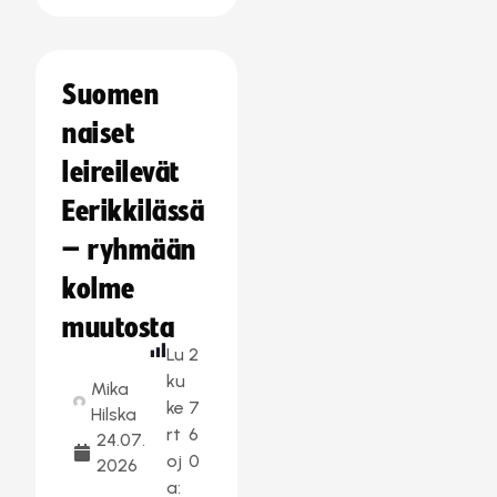
Suomen
naiset
leireilevät
Eerikkilässä
– ryhmään
kolme
muutosta
Lu
2
ku
Mika
ke
7
Hilska
rt
6
24.07.
oj
0
2026
a: