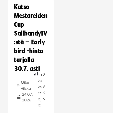
Katso
Mestareiden
Cup
SalibandyTV
:stä – Early
bird -hinta
tarjolla
30.7. asti
Lu
3
ku
Mika
ke
5
Hilska
rt
2
24.07.
oj
9
2026
a: