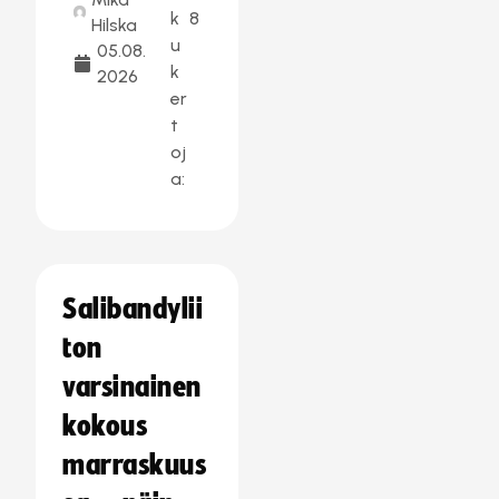
k
8
Hilska
u
05.08.
k
2026
er
t
oj
a:
Salibandylii
ton
varsinainen
kokous
marraskuus