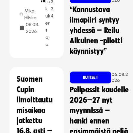
026
Lu
3
“Kannustava
k
3
Mika
uk
4
Hilska
ilmapiiri syntyy
er
08.08.
yhdessä – Reilu
t
2026
oj
Aikuinen -pilotti
a:
käynnistyy”
06.08.2
Suomen
UUTISET
026
Cupin
Pelipassit kaudelle
ilmoittautu
2026–27 nyt
misaikaa
myynnissä –
jatkettu
hanki ennen
16.8. asti –
ensimmäistä peliä