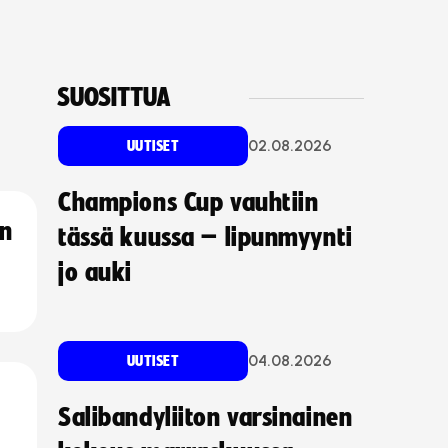
SUOSITTUA
02.08.2026
UUTISET
Champions Cup vauhtiin
an
tässä kuussa – lipunmyynti
jo auki
04.08.2026
UUTISET
Salibandyliiton varsinainen