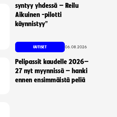
syntyy yhdessä – Reilu
Aikuinen -pilotti
käynnistyy”
06.08.2026
UUTISET
Pelipassit kaudelle 2026–
27 nyt myynnissä – hanki
ennen ensimmäistä peliä