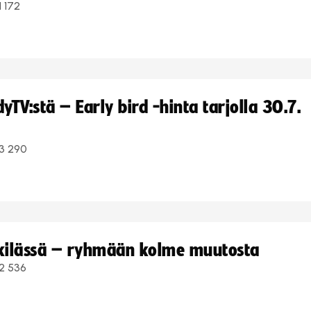
1 172
TV:stä – Early bird -hinta tarjolla 30.7.
3 290
kkilässä – ryhmään kolme muutosta
2 536