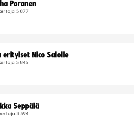
uha Poranen
kertoja:
3 877
erityiset Nico Salolle
kertoja:
3 845
ukka Seppälä
kertoja:
3 594