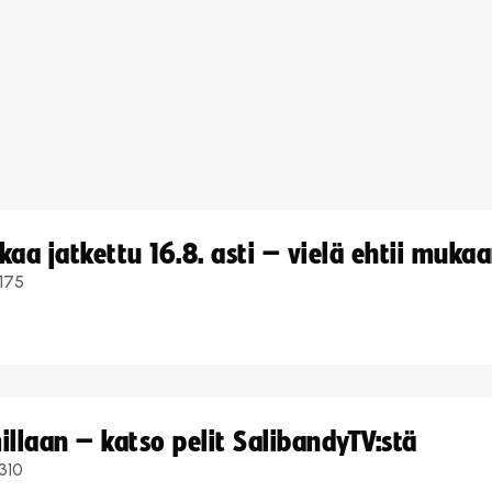
a jatkettu 16.8. asti – vielä ehtii muka
175
llaan – katso pelit SalibandyTV:stä
310