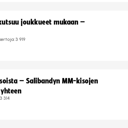
 kutsuu joukkueet mukaan –
kertoja:
3 919
kisoista – Salibandyn MM-kisojen
 yhteen
3 314