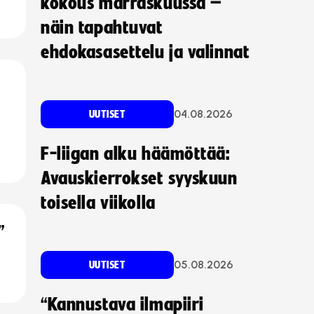
kokous marraskuussa –
näin tapahtuvat
ehdokasasettelu ja valinnat
04.08.2026
UUTISET
F-liigan alku häämöttää:
Avauskierrokset syyskuun
toisella viikolla
”
05.08.2026
UUTISET
“Kannustava ilmapiiri