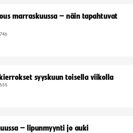
kous marraskuussa – näin tapahtuvat
746
ierrokset syyskuun toisella viikolla
655
uussa – lipunmyynti jo auki