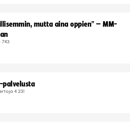
hallisemmin, mutta aina oppien” – MM-
aan
4 743
i-palvelusta
ertoja:
4 231