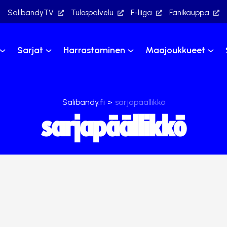
SalibandyTV
Tulospalvelu
F-liiga
Fanikauppa
Sarjat
Harrastaminen
Maajoukkueet
Salibandy.fi
>
sarjapäällikkö
sarjapäällikkö