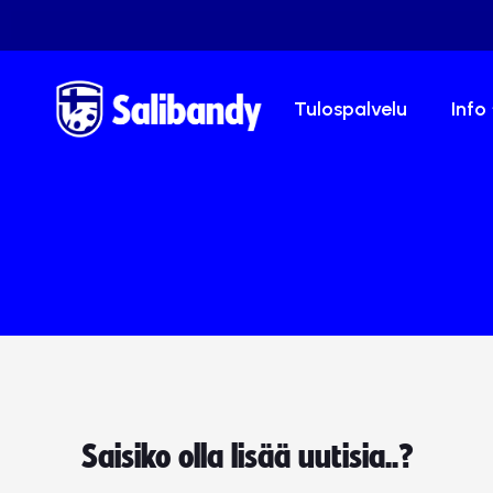
Tulospalvelu
Info
Saisiko olla lisää uutisia..?