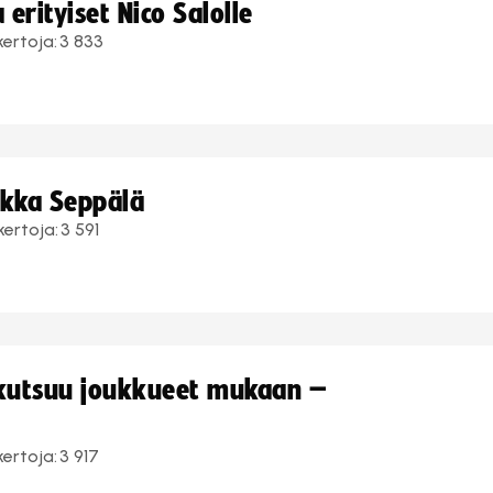
erityiset Nico Salolle
kertoja:
3 833
ukka Seppälä
kertoja:
3 591
 kutsuu joukkueet mukaan –
kertoja:
3 917