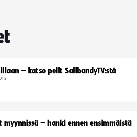
et
llaan – katso pelit SalibandyTV:stä
215
yt myynnissä – hanki ennen ensimmäistä