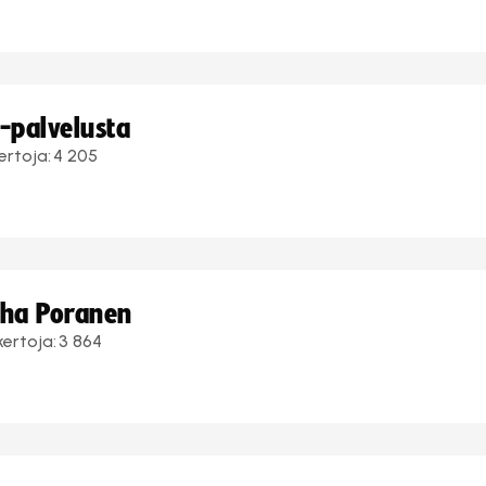
i-palvelusta
ertoja:
4 205
uha Poranen
kertoja:
3 864