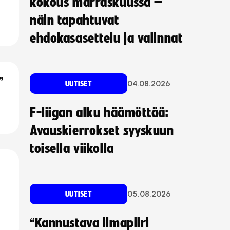
kokous marraskuussa –
näin tapahtuvat
ehdokasasettelu ja valinnat
”
04.08.2026
UUTISET
F-liigan alku häämöttää:
Avauskierrokset syyskuun
toisella viikolla
05.08.2026
UUTISET
“Kannustava ilmapiiri