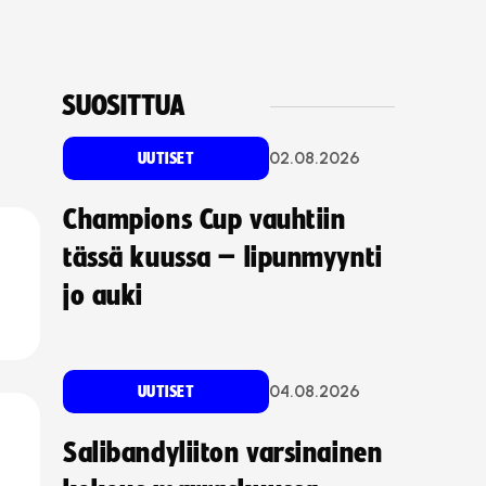
SUOSITTUA
02.08.2026
UUTISET
Champions Cup vauhtiin
tässä kuussa – lipunmyynti
jo auki
04.08.2026
UUTISET
Salibandyliiton varsinainen