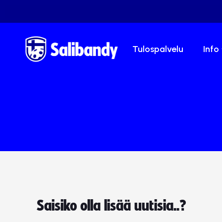
Tulospalvelu
Info
Saisiko olla lisää uutisia..?