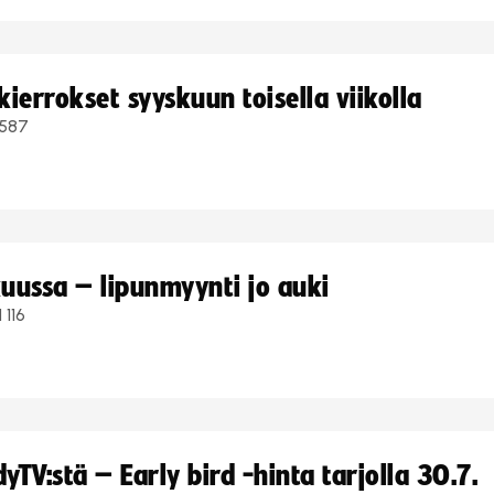
ierrokset syyskuun toisella viikolla
587
uussa – lipunmyynti jo auki
1 116
TV:stä – Early bird -hinta tarjolla 30.7.