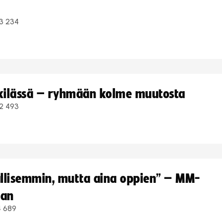
3 234
kkilässä – ryhmään kolme muutosta
2 493
hallisemmin, mutta aina oppien” – MM-
aan
4 689