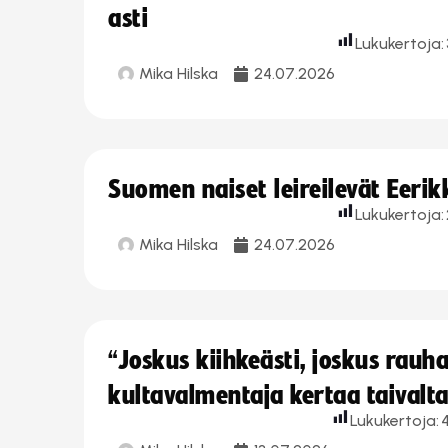
asti
Lukukertoja:
Mika Hilska
24.07.2026
Suomen naiset leireilevät Eeri
Lukukertoja:
Mika Hilska
24.07.2026
“Joskus kiihkeästi, joskus rau
kultavalmentaja kertaa taivalt
Lukukertoja: