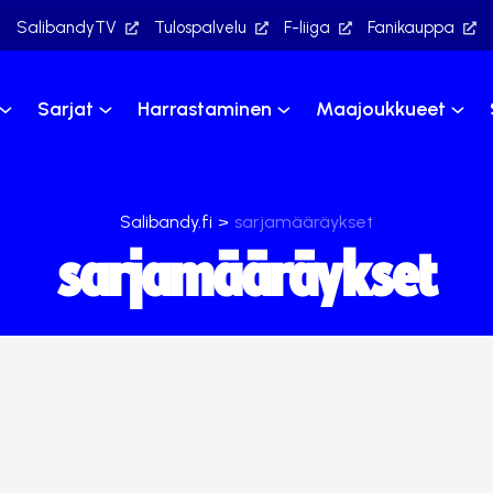
SalibandyTV
Tulospalvelu
F-liiga
Fanikauppa
Sarjat
Harrastaminen
Maajoukkueet
Salibandy.fi
>
sarjamääräykset
sarjamääräykset