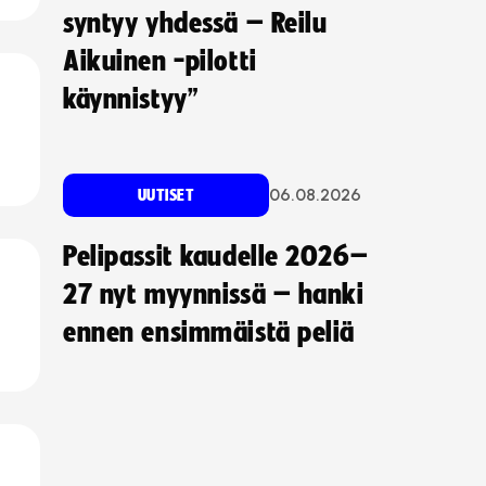
syntyy yhdessä – Reilu
Aikuinen -pilotti
käynnistyy”
06.08.2026
UUTISET
Pelipassit kaudelle 2026–
27 nyt myynnissä – hanki
ennen ensimmäistä peliä