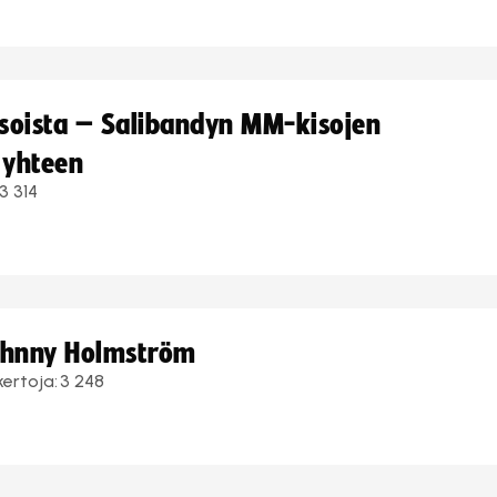
kisoista – Salibandyn MM-kisojen
 yhteen
3 314
Johnny Holmström
kertoja:
3 248