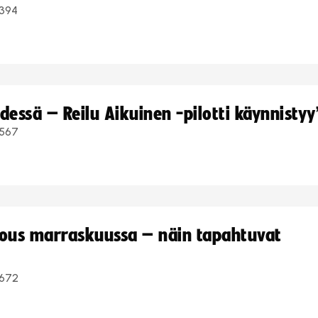
394
dessä – Reilu Aikuinen -pilotti käynnistyy
567
kous marraskuussa – näin tapahtuvat
672