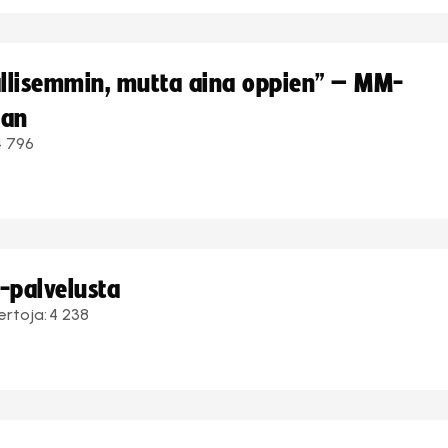
hallisemmin, mutta aina oppien” – MM-
aan
4 796
i-palvelusta
ertoja:
4 238