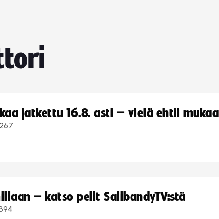
tori
a jatkettu 16.8. asti – vielä ehtii muka
267
llaan – katso pelit SalibandyTV:stä
394