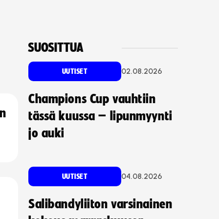
SUOSITTUA
02.08.2026
UUTISET
Champions Cup vauhtiin
an
tässä kuussa – lipunmyynti
jo auki
04.08.2026
UUTISET
Salibandyliiton varsinainen