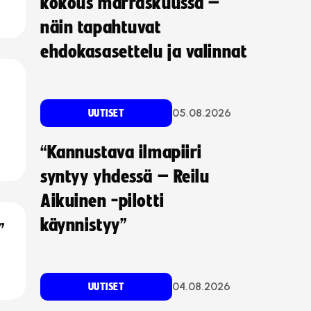
kokous marraskuussa –
näin tapahtuvat
ehdokasasettelu ja valinnat
05.08.2026
UUTISET
“Kannustava ilmapiiri
syntyy yhdessä – Reilu
Aikuinen -pilotti
käynnistyy”
”
04.08.2026
UUTISET