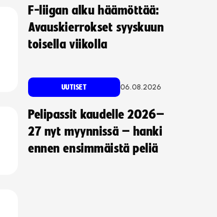
F-liigan alku häämöttää:
Avauskierrokset syyskuun
toisella viikolla
06.08.2026
UUTISET
Pelipassit kaudelle 2026–
27 nyt myynnissä – hanki
ennen ensimmäistä peliä