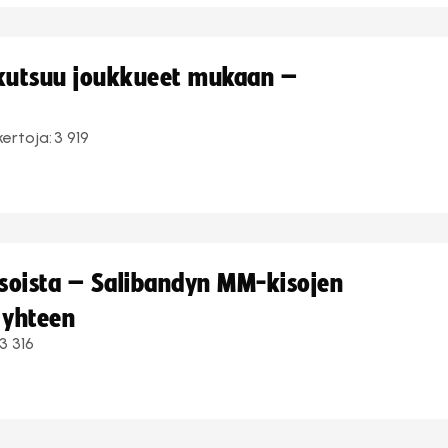
 kutsuu joukkueet mukaan –
kertoja:
3 919
kisoista – Salibandyn MM-kisojen
 yhteen
3 316