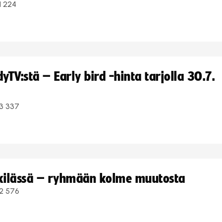
1 224
TV:stä – Early bird -hinta tarjolla 30.7.
3 337
kkilässä – ryhmään kolme muutosta
2 576