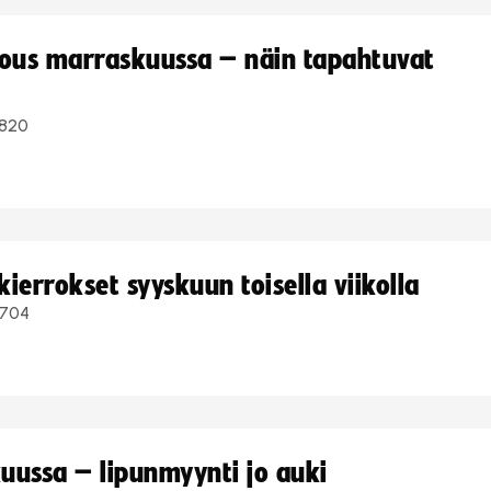
kous marraskuussa – näin tapahtuvat
820
ierrokset syyskuun toisella viikolla
704
uussa – lipunmyynti jo auki