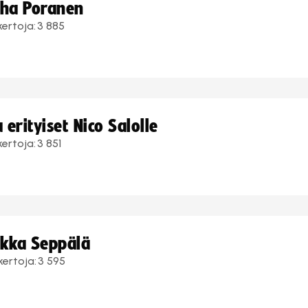
uha Poranen
kertoja:
3 885
erityiset Nico Salolle
kertoja:
3 851
ukka Seppälä
kertoja:
3 595