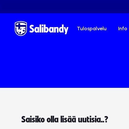
Tulospalvelu
Info
Saisiko olla lisää uutisia..?