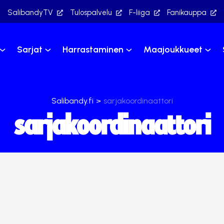
SalibandyTV
Tulospalvelu
F-liiga
Fanikauppa
Sarjat
Harrastaminen
Maajoukkueet
Salibandy.fi
>
sarjakoordinaattori
sarjakoordinaattori