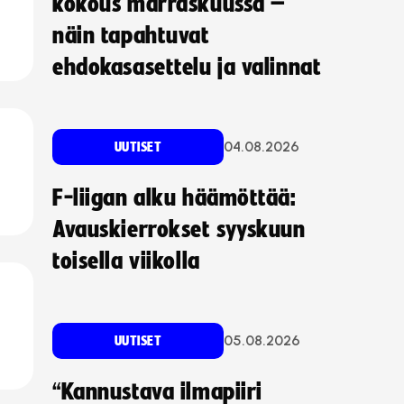
kokous marraskuussa –
näin tapahtuvat
ehdokasasettelu ja valinnat
04.08.2026
UUTISET
F-liigan alku häämöttää:
Avauskierrokset syyskuun
toisella viikolla
05.08.2026
UUTISET
“Kannustava ilmapiiri