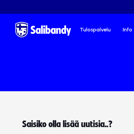
Tulospalvelu
Info
Saisiko olla lisää uutisia..?