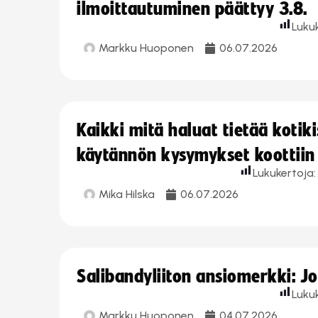
ilmoittautuminen päättyy 3.8.
Luku
Markku Huoponen
06.07.2026
Kaikki mitä haluat tietää koti
käytännön kysymykset koottiin
Lukukertoja:
Mika Hilska
06.07.2026
Salibandyliiton ansiomerkki: 
Luku
Markku Huoponen
04.07.2026