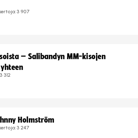
kertoja:
3 907
kisoista – Salibandyn MM-kisojen
 yhteen
3 312
Johnny Holmström
kertoja:
3 247