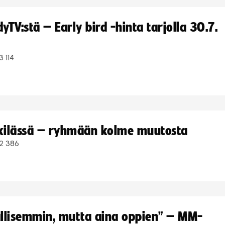
TV:stä – Early bird -hinta tarjolla 30.7.
3 114
kkilässä – ryhmään kolme muutosta
2 386
hallisemmin, mutta aina oppien” – MM-