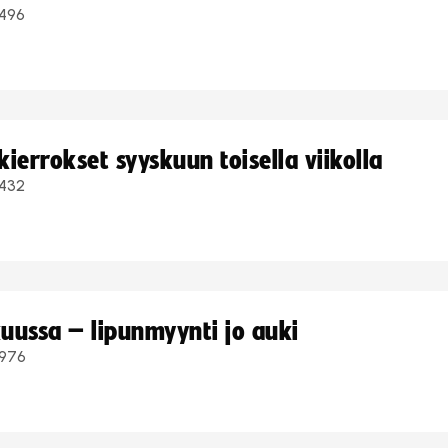
496
ierrokset syyskuun toisella viikolla
432
uussa – lipunmyynti jo auki
976