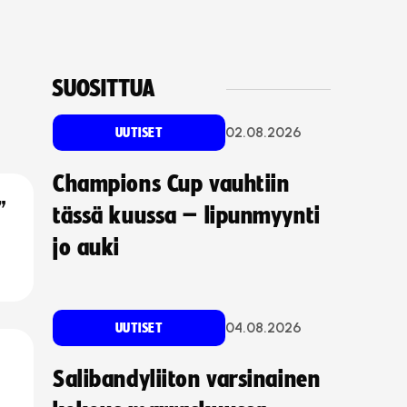
SUOSITTUA
02.08.2026
UUTISET
Champions Cup vauhtiin
”
tässä kuussa – lipunmyynti
jo auki
04.08.2026
UUTISET
Salibandyliiton varsinainen