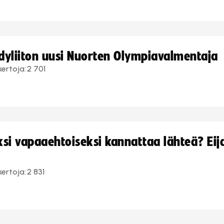
ndyliiton uusi Nuorten Olympiavalmentaja
kertoja:
2 701
i vapaaehtoiseksi kannattaa lähteä? Eij
kertoja:
2 831