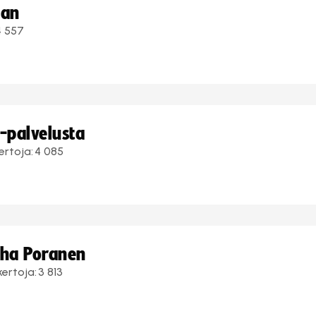
aan
4 557
i-palvelusta
ertoja:
4 085
uha Poranen
kertoja:
3 813