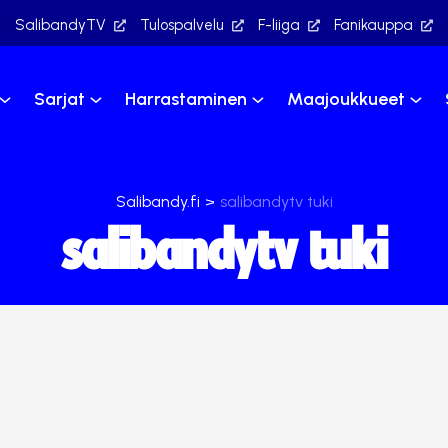
SalibandyTV
Tulospalvelu
F-liiga
Fanikauppa
Sarjat
Harrastaminen
Maajoukkueet
Salibandy.fi
>
salibandytv tuki
salibandytv tuki