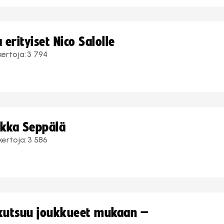
erityiset Nico Salolle
kertoja:
3 794
ukka Seppälä
kertoja:
3 586
 kutsuu joukkueet mukaan –