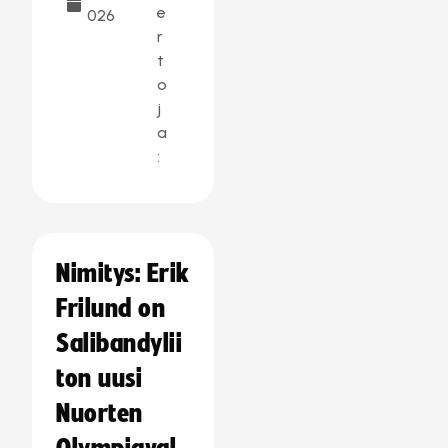
e
026
r
t
o
j
a
:
Nimitys: Erik
Frilund on
Salibandylii
ton uusi
Nuorten