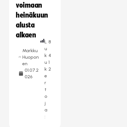
voimaan
heinäkuun
alusta
alkaen
L
8
u
Markku
k
4
Huopon
u
1
en
k
2
01.07.2
e
026
r
t
o
j
a
: