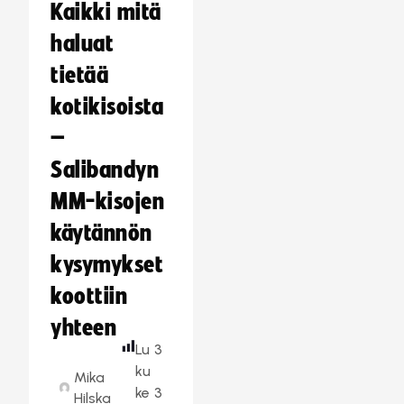
Kaikki mitä
haluat
tietää
kotikisoista
–
Salibandyn
MM-kisojen
käytännön
kysymykset
koottiin
yhteen
Lu
3
ku
Mika
ke
3
Hilska