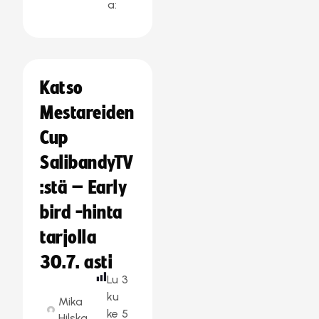
a:
Katso
Mestareiden
Cup
SalibandyTV
:stä – Early
bird -hinta
tarjolla
30.7. asti
Lu
3
ku
Mika
ke
5
Hilska