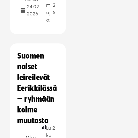
rt
2
24.07.
oj
5
2026
a:
Suomen
naiset
leireilevät
Eerikkilässä
– ryhmään
kolme
muutosta
Lu
2
ku
Mika