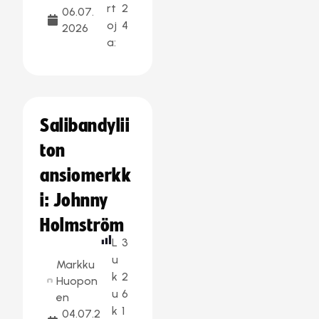
rt
2
06.07.
oj
4
2026
a:
Salibandylii
ton
ansiomerkk
i: Johnny
Holmström
L
3
u
Markku
k
2
Huopon
u
6
en
k
1
04.07.2