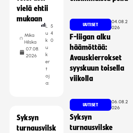
vielä ehtii
mukaan
04.08.2
UUTISET
L
5
026
u
4
Mika
F-liigan alku
k
0
Hilska
häämöttää:
u
07.08.
k
2026
Avauskierrokset
er
syyskuun toisella
t
oj
viikolla
a:
06.08.2
UUTISET
026
Syksyn
Syksyn
turnausvilske
turnausvilsk