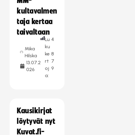
MM-
kultavalmen
taja kertaa
taivaltaan
Lu
4
ku
Mika
ke
8
Hilska
rt
7
13.07.2
oj
9
026
a:
Kausikirjat
löytyvät nyt
Kuvat.fi-