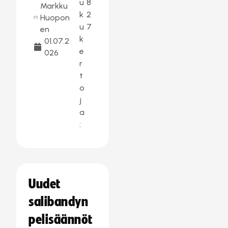
u
8
Markku
k
2
Huopon
u
7
en
k
01.07.2
e
026
r
t
o
j
a
:
Uudet
salibandyn
pelisäännöt