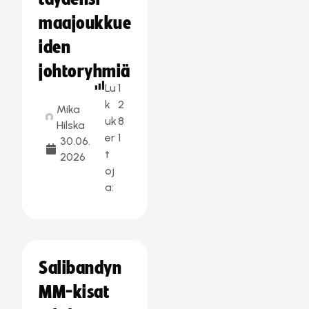
maajoukkue
iden
johtoryhmiä
Lu
1
k
2
Mika
uk
8
Hilska
er
1
30.06.
t
2026
oj
a:
Salibandyn
MM-kisat