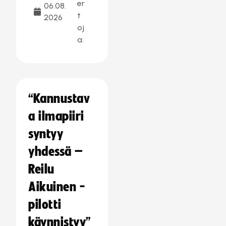
er
06.08.
t
2026
oj
a:
“Kannustav
a ilmapiiri
syntyy
yhdessä –
Reilu
Aikuinen -
pilotti
käynnistyy”