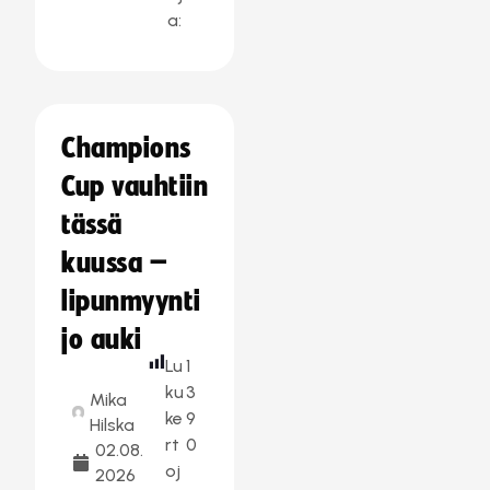
a:
Champions
Cup vauhtiin
tässä
kuussa –
lipunmyynti
jo auki
Lu
1
ku
3
Mika
ke
9
Hilska
rt
0
02.08.
oj
2026