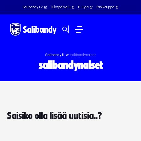
SalibandyTV
Tulospalvelu
F-liiga
Fanikauppa
>
Salibandy.fi
salibandynaiset
salibandynaiset
Saisiko olla lisää uutisia..?