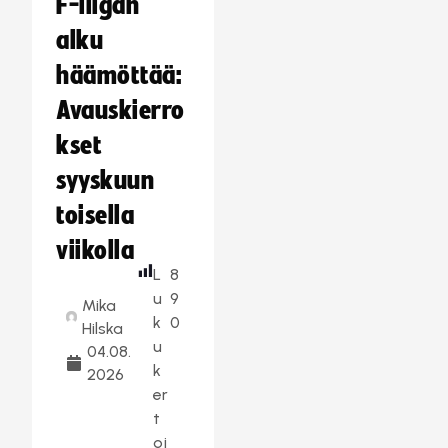
F-liigan
alku
häämöttää:
Avauskierro
kset
syyskuun
toisella
viikolla
L
8
u
9
Mika
k
0
Hilska
u
04.08.
k
2026
er
t
oj