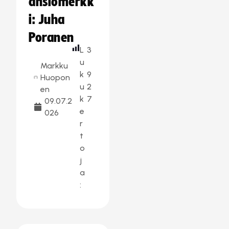
ansiomerkk
i: Juha
Poranen
L
3
u
Markku
k
9
Huopon
u
2
en
k
7
09.07.2
e
026
r
t
o
j
a
: