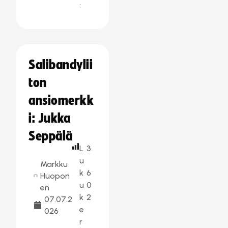
:
Salibandylii
ton
ansiomerkk
i: Jukka
Seppälä
L
3
u
Markku
k
6
Huopon
u
0
en
k
2
07.07.2
e
026
r