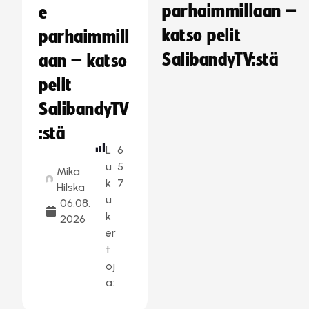
parhaimmillaan –
e
katso pelit
parhaimmill
SalibandyTV:stä
aan – katso
pelit
SalibandyTV
:stä
L
6
u
5
Mika
k
7
Hilska
u
06.08.
k
2026
er
t
oj
a: