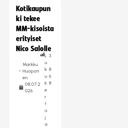
Kotikaupun
ki tekee
MM-kisoista
erityiset
Nico Salolle
L
3
u
Markku
k
8
Huopon
u
6
en
k
8
08.07.2
e
026
r
t
o
j
a