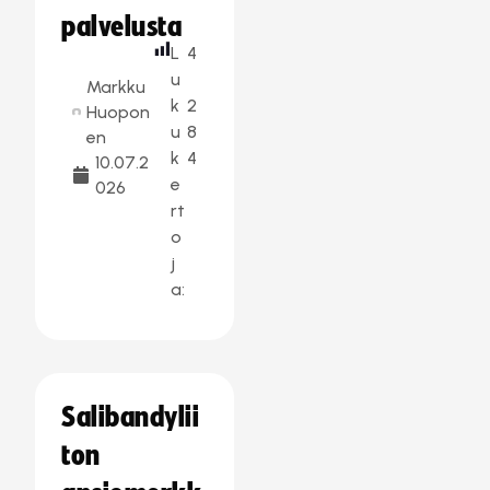
palvelusta
L
4
u
Markku
k
2
Huopon
u
8
en
k
4
10.07.2
e
026
rt
o
j
a:
Salibandylii
ton