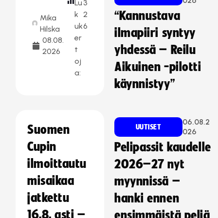
026
Lu
3
“Kannustava
k
2
Mika
uk
6
Hilska
ilmapiiri syntyy
er
08.08.
yhdessä – Reilu
t
2026
oj
Aikuinen -pilotti
a:
käynnistyy”
06.08.2
Suomen
UUTISET
026
Cupin
Pelipassit kaudelle
ilmoittautu
2026–27 nyt
misaikaa
myynnissä –
jatkettu
hanki ennen
16.8. asti –
ensimmäistä peliä