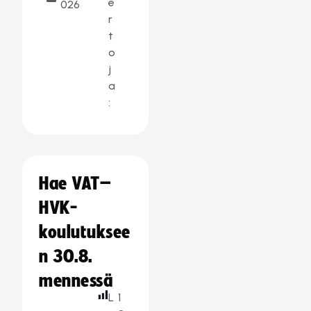
e
026
r
t
o
j
a
:
Hae VAT–
HVK-
koulutuksee
n 30.8.
mennessä
L
1