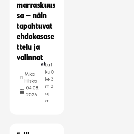
marraskuus
sa – näin
tapahtuvat
ehdokasase
ttelu ja
valinnat
Lu
1
ku
0
Mika
ke
3
Hilska
rt
3
04.08.
oj
2026
a: