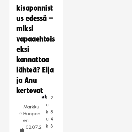
kisaponnist
us edessä –
miksi
vapaaehtois
eksi
kannattaa
lähteä? Eija
ja Anu
kertovat
L
2
u
Markku
k
8
Huopon
u
4
en
k
3
02.07.2