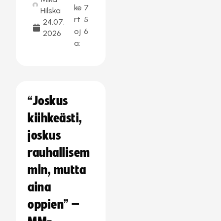
ke
7
Hilska
rt
5
24.07.
oj
6
2026
a:
“Joskus
kiihkeästi,
joskus
rauhallisem
min, mutta
aina
oppien” –