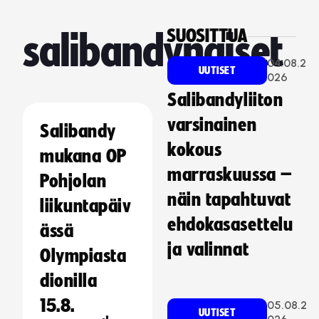
SUOSITTUA
salibandynaiset
04.08.2
UUTISET
026
Salibandyliiton
varsinainen
Salibandy
kokous
mukana OP
marraskuussa –
Pohjolan
näin tapahtuvat
liikuntapäiv
ehdokasasettelu
ässä
ja valinnat
Olympiasta
dionilla
15.8.
05.08.2
UUTISET