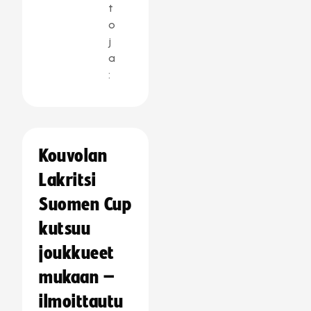
t
o
j
a
:
Kouvolan
Lakritsi
Suomen Cup
kutsuu
joukkueet
mukaan –
ilmoittautu