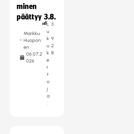
minen
päättyy 3.8.
L
3
u
Markku
k
9
Huopon
u
2
en
k
8
06.07.2
e
026
r
t
o
j
a
: