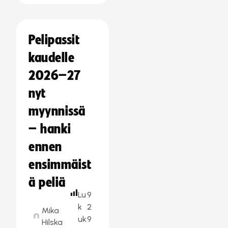
Pelipassit
kaudelle
2026–27
nyt
myynnissä
– hanki
ennen
ensimmäist
ä peliä
Lu
9
k
2
Mika
uk
9
Hilska