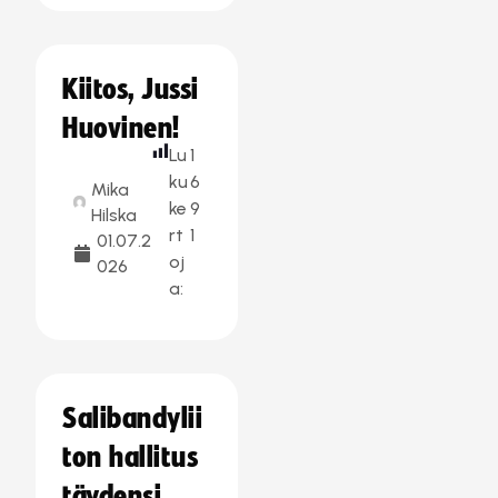
Kiitos, Jussi
Huovinen!
Lu
1
ku
6
Mika
ke
9
Hilska
rt
1
01.07.2
oj
026
a:
Salibandylii
ton hallitus
täydensi