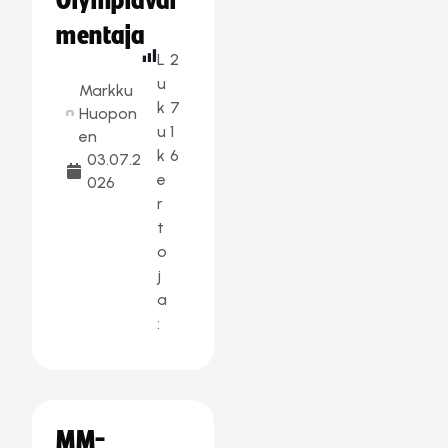
Olympiaval
mentaja
L
2
u
Markku
k
7
Huopon
u
1
en
k
6
03.07.2
e
026
r
t
o
j
a
:
MM-