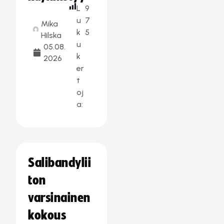
L
9
u
7
Mika
k
5
Hilska
u
05.08.
k
2026
er
t
oj
a:
Salibandylii
ton
varsinainen
kokous