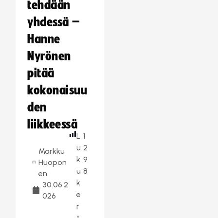
tehdään
yhdessä –
Hanne
Nyrönen
pitää
kokonaisuu
den
liikkeessä
L
1
u
2
Markku
k
9
Huopon
u
8
en
k
30.06.2
e
026
r
t