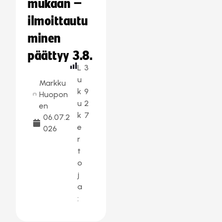
mukaan –
ilmoittautu
minen
päättyy 3.8.
L
3
u
Markku
k
9
Huopon
u
2
en
k
7
06.07.2
e
026
r
t
o
j
a
: