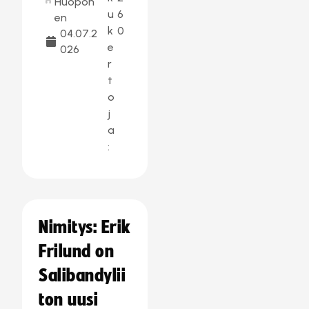
Huopon
u
6
en
k
0
04.07.2
e
026
r
t
o
j
a
:
Nimitys: Erik
Frilund on
Salibandylii
ton uusi