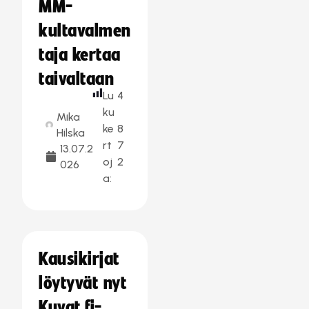
MM-
kultavalmen
taja kertaa
taivaltaan
Lu
4
ku
Mika
ke
8
Hilska
rt
7
13.07.2
oj
2
026
a:
Kausikirjat
löytyvät nyt
Kuvat.fi-