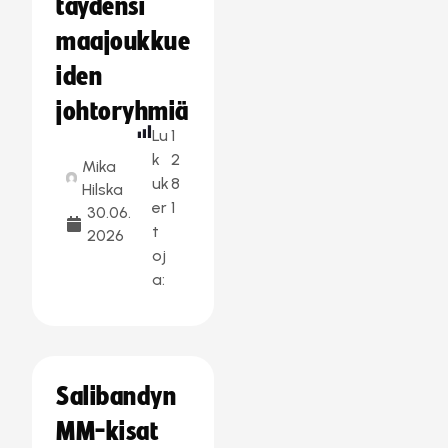
täydensi
maajoukkue
iden
johtoryhmiä
Lu
1
k
2
Mika
uk
8
Hilska
er
1
30.06.
t
2026
oj
a:
Salibandyn
MM-kisat