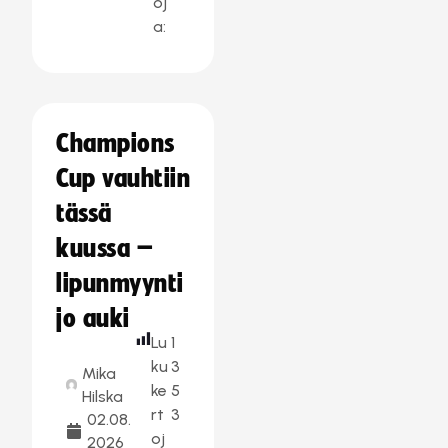
oj
a:
Champions
Cup vauhtiin
tässä
kuussa –
lipunmyynti
jo auki
Lu
1
ku
3
Mika
ke
5
Hilska
rt
3
02.08.
oj
2026