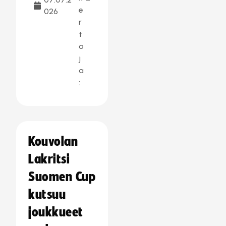
e
026
r
t
o
j
a
:
Kouvolan
Lakritsi
Suomen Cup
kutsuu
joukkueet