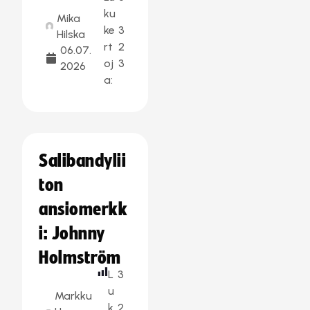
ku
Mika
ke
3
Hilska
rt
2
06.07.
oj
3
2026
a:
Salibandylii
ton
ansiomerkk
i: Johnny
Holmström
L
3
u
Markku
k
2