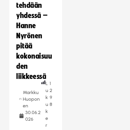
tehdään
yhdessä –
Hanne
Nyrönen
pitää
kokonaisuu
den
liikkeessä
L
1
u
2
Markku
k
9
Huopon
u
8
en
k
30.06.2
e
026
r