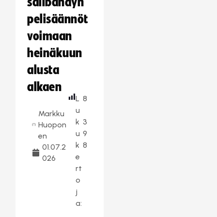
salibandyn
pelisäännöt
voimaan
heinäkuun
alusta
alkaen
L
8
u
Markku
k
3
Huopon
u
9
en
k
8
01.07.2
e
026
rt
o
j
a: