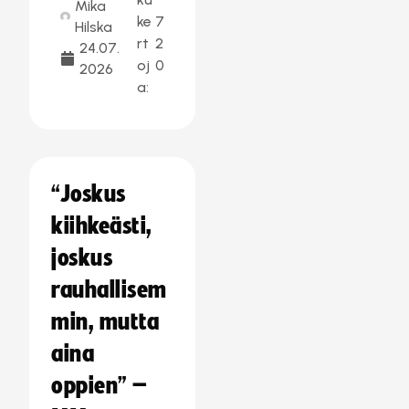
Mika
ke
7
Hilska
rt
2
24.07.
oj
0
2026
a:
“Joskus
kiihkeästi,
joskus
rauhallisem
min, mutta
aina
oppien” –