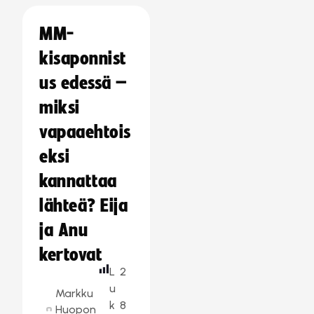
MM-
kisaponnist
us edessä –
miksi
vapaaehtois
eksi
kannattaa
lähteä? Eija
ja Anu
kertovat
L
2
u
Markku
k
8
Huopon