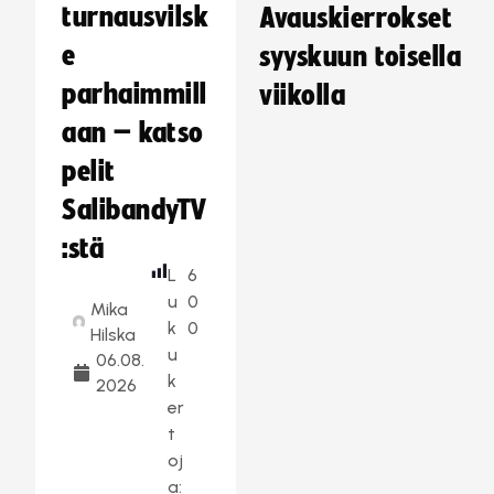
turnausvilsk
Avauskierrokset
e
syyskuun toisella
parhaimmill
viikolla
aan – katso
pelit
SalibandyTV
:stä
L
6
u
0
Mika
k
0
Hilska
u
06.08.
k
2026
er
t
oj
a: