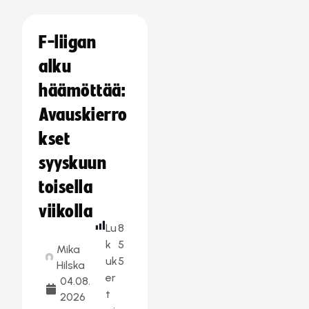
F-liigan
alku
häämöttää:
Avauskierro
kset
syyskuun
toisella
viikolla
Lu
8
k
5
Mika
uk
5
Hilska
er
04.08.
t
2026