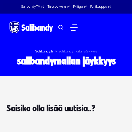
SalibandyTV
Tulospalvelu
F-liiga
Fanikauppa
>
Salibandy.fi
salibandymailan jäykkyys
salibandymailan jäykkyys
Saisiko olla lisää uutisia..?