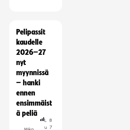
Pelipassit
kaudelle
2026–27
nyt
myynnissä
– hanki
ennen
ensimmäist
ä peliä
L
8
u
7
Mika