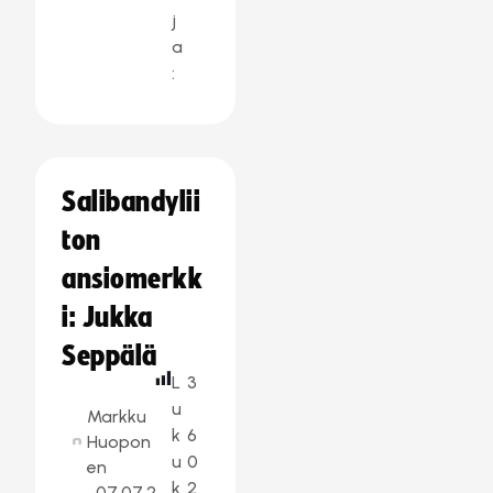
j
a
:
Salibandylii
ton
ansiomerkk
i: Jukka
Seppälä
L
3
u
Markku
k
6
Huopon
u
0
en
k
2
07.07.2