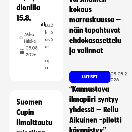
dionilla
kokous
15.8.
marraskuussa –
Lu
2
näin tapahtuvat
k
6
Mika
uk
6
ehdokasasettelu
Hilska
er
08.08.
ja valinnat
t
2026
oj
a:
05.08.2
UUTISET
026
“Kannustava
ilmapiiri syntyy
Suomen
yhdessä – Reilu
Cupin
Aikuinen -pilotti
ilmoittautu
käynnistyy”