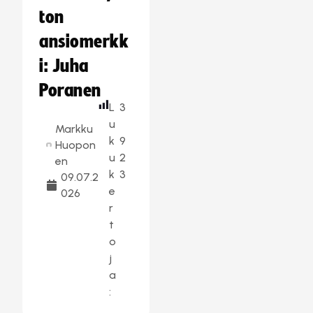
ton
ansiomerkk
i: Juha
Poranen
L
3
u
Markku
k
9
Huopon
u
2
en
k
3
09.07.2
e
026
r
t
o
j
a
: