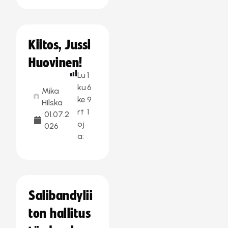
Kiitos, Jussi
Huovinen!
Lu
1
ku
6
Mika
ke
9
Hilska
rt
1
01.07.2
oj
026
a:
Salibandylii
ton hallitus