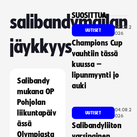
SUOSITTUA
salibandymailan
02.08.2
UUTISET
026
jäykkyys
Champions Cup
vauhtiin tässä
kuussa –
lipunmyynti jo
Salibandy
auki
mukana OP
Pohjolan
04.08.2
liikuntapäiv
UUTISET
026
ässä
Salibandyliiton
Olympiasta
varsinainen