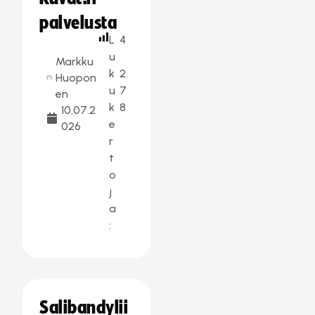
palvelusta
L
4
u
Markku
k
2
Huopon
u
7
en
k
8
10.07.2
e
026
r
t
o
j
a
:
Salibandylii