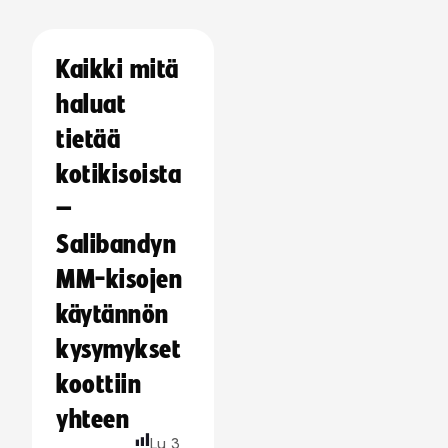
Kaikki mitä
haluat
tietää
kotikisoista
–
Salibandyn
MM-kisojen
käytännön
kysymykset
koottiin
yhteen
Lu
3