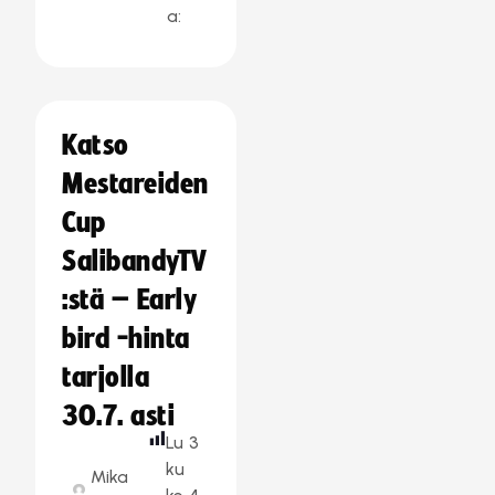
a:
Katso
Mestareiden
Cup
SalibandyTV
:stä – Early
bird -hinta
tarjolla
30.7. asti
Lu
3
ku
Mika