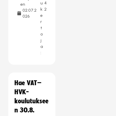
u
4
en
k
2
02.07.2
e
026
r
t
o
j
a
:
Hae VAT–
HVK-
koulutuksee
n 30.8.