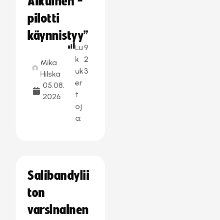
Aikuinen -
pilotti
käynnistyy”
Lu
9
k
2
Mika
uk
3
Hilska
er
05.08.
t
2026
oj
a:
Salibandylii
ton
varsinainen