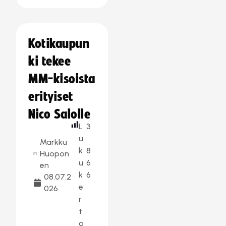
Kotikaupun
ki tekee
MM-kisoista
erityiset
Nico Salolle
L
3
u
Markku
k
8
Huopon
u
6
en
k
6
08.07.2
e
026
r
t
o