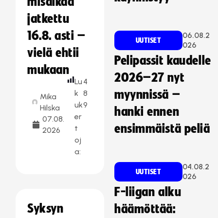
misaikaa
jatkettu
16.8. asti –
06.08.2
UUTISET
026
vielä ehtii
Pelipassit kaudelle
mukaan
2026–27 nyt
Lu
4
myynnissä –
k
8
Mika
uk
9
Hilska
hanki ennen
er
07.08.
ensimmäistä peliä
t
2026
oj
a:
04.08.2
UUTISET
026
F-liigan alku
Syksyn
häämöttää: