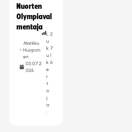
Nuorten
Olympiaval
mentaja
L
2
u
Markku
k
7
Huopon
u
1
en
k
6
03.07.2
e
026
r
t
o
j
a
: