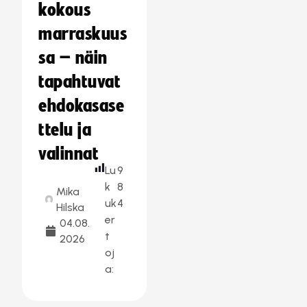
kokous
marraskuus
sa – näin
tapahtuvat
ehdokasase
ttelu ja
valinnat
Lu
9
k
8
Mika
uk
4
Hilska
er
04.08.
t
2026
oj
a: