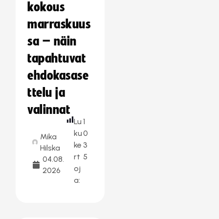
kokous
marraskuus
sa – näin
tapahtuvat
ehdokasase
ttelu ja
valinnat
Lu
1
ku
0
Mika
ke
3
Hilska
rt
5
04.08.
oj
2026
a: