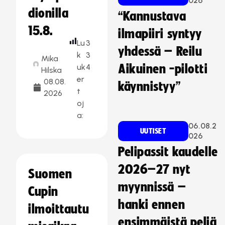
026
dionilla
“Kannustava
15.8.
ilmapiiri syntyy
Lu
3
yhdessä – Reilu
k
3
Mika
uk
4
Aikuinen -pilotti
Hilska
er
08.08.
käynnistyy”
t
2026
oj
a:
06.08.2
UUTISET
026
Pelipassit kaudelle
2026–27 nyt
Suomen
myynnissä –
Cupin
hanki ennen
ilmoittautu
ensimmäistä peliä