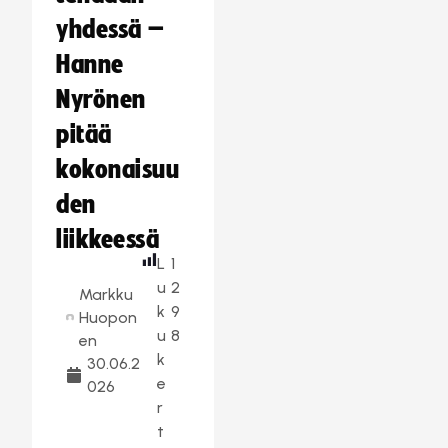
yhdessä –
Hanne
Nyrönen
pitää
kokonaisuu
den
liikkeessä
L
1
u
2
Markku
k
9
Huopon
u
8
en
k
30.06.2
e
026
r
t