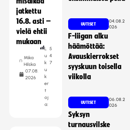
misaikaa
jatkettu
16.8. asti –
04.08.2
UUTISET
026
vielä ehtii
F-liigan alku
mukaan
häämöttää:
L
5
Avauskierrokset
u
4
Mika
k
7
Hilska
syyskuun toisella
u
07.08.
viikolla
k
2026
er
t
oj
06.08.2
UUTISET
a:
026
Syksyn
turnausvilske