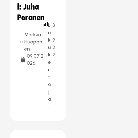
i: Juha
Poranen
L
3
u
Markku
k
9
Huopon
u
2
en
k
7
09.07.2
e
026
r
t
o
j
a
: