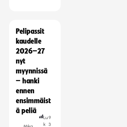
Pelipassit
kaudelle
2026–27
nyt
myynnissä
– hanki
ennen
ensimmäist
ä peliä
Lu
9
k
3
Mika