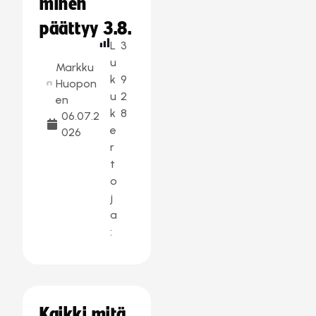
minen
päättyy 3.8.
L
3
u
Markku
k
9
Huopon
u
2
en
k
8
06.07.2
e
026
r
t
o
j
a
:
Kaikki mitä