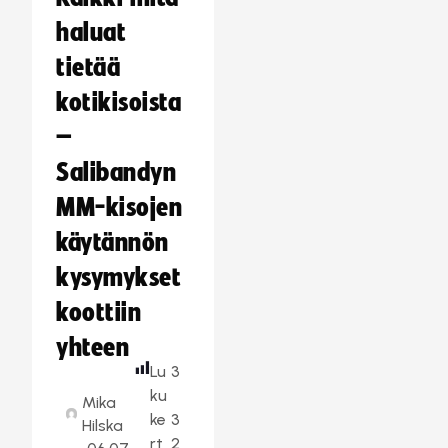
haluat
tietää
kotikisoista
–
Salibandyn
MM-kisojen
käytännön
kysymykset
koottiin
yhteen
Lu
3
ku
Mika
ke
3
Hilska
rt
2