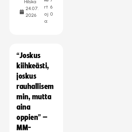
Hilska
rt
6
24.07.
oj
0
2026
a:
“Joskus
kiihkeästi,
joskus
rauhallisem
min, mutta
aina
oppien” –
MM-