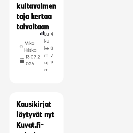
kultavalmen
taja kertaa
taivaltaan
Lu
4
ku
Mika
ke
8
Hilska
rt
7
13.07.2
oj
9
026
a:
Kausikirjat
löytyvät nyt
Kuvat.fi-