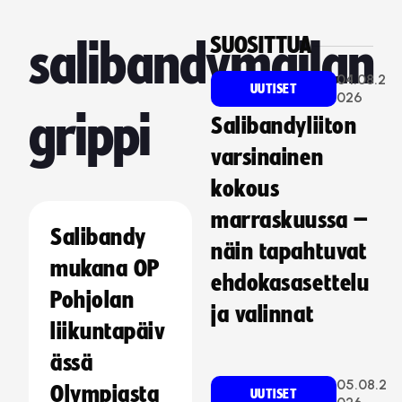
SUOSITTUA
salibandymailan
04.08.2
UUTISET
026
grippi
Salibandyliiton
varsinainen
kokous
marraskuussa –
Salibandy
näin tapahtuvat
mukana OP
ehdokasasettelu
Pohjolan
ja valinnat
liikuntapäiv
ässä
05.08.2
Olympiasta
UUTISET