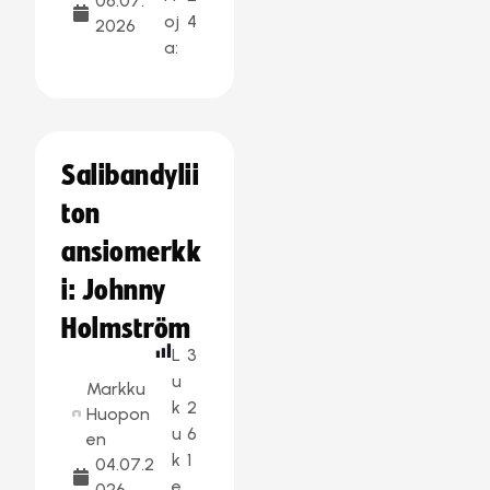
06.07.
oj
4
2026
a:
Salibandylii
ton
ansiomerkk
i: Johnny
Holmström
L
3
u
Markku
k
2
Huopon
u
6
en
k
1
04.07.2
e
026