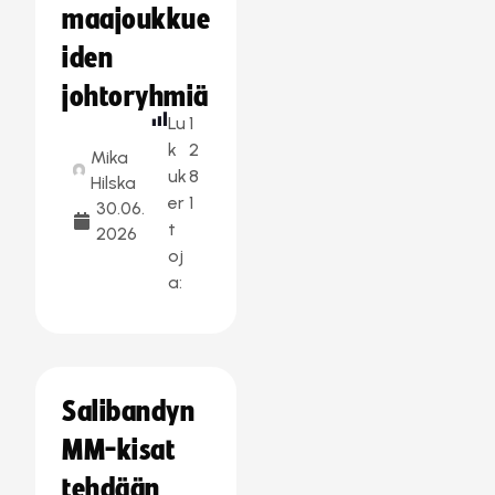
maajoukkue
iden
johtoryhmiä
Lu
1
k
2
Mika
uk
8
Hilska
er
1
30.06.
t
2026
oj
a:
Salibandyn
MM-kisat
tehdään