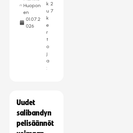
k
2
Huopon
u
7
en
k
01.07.2
e
026
r
t
o
j
a
:
Uudet
salibandyn
pelisäännöt