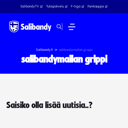
SalibandyTV
Tulospalvelu
F-liiga
Fanikauppa
>
Salibandy.fi
salibandymailan grippi
salibandymailan grippi
Saisiko olla lisää uutisia..?