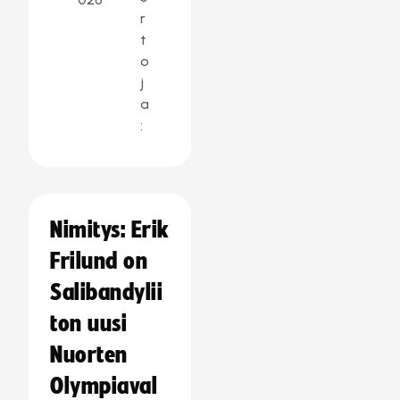
r
t
o
j
a
:
Nimitys: Erik
Frilund on
Salibandylii
ton uusi
Nuorten
Olympiaval