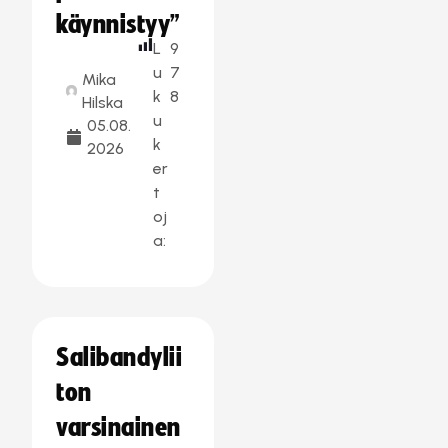
käynnistyy”
L
9
u
7
Mika
k
8
Hilska
u
05.08.
k
2026
er
t
oj
a:
Salibandylii
ton
varsinainen