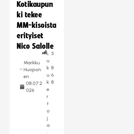
Kotikaupun
ki tekee
MM-kisoista
erityiset
Nico Salolle
L
3
u
Markku
k
8
Huopon
u
6
en
k
8
08.07.2
e
026
r
t
o
j
a
: