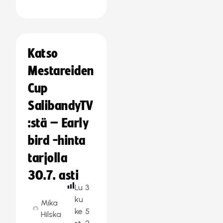
Katso
Mestareiden
Cup
SalibandyTV
:stä – Early
bird -hinta
tarjolla
30.7. asti
Lu
3
ku
Mika
ke
5
Hilska