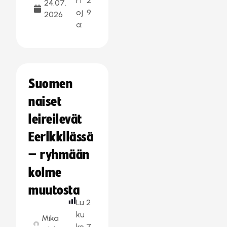
rt
2
24.07.
oj
9
2026
a:
Suomen
naiset
leireilevät
Eerikkilässä
– ryhmään
kolme
muutosta
Lu
2
ku
Mika
ke
7