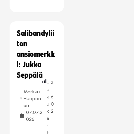
Salibandylii
ton
ansiomerkk
i: Jukka
Seppälä
L
3
u
Markku
k
6
Huopon
u
0
en
k
2
07.07.2
e
026
r
t