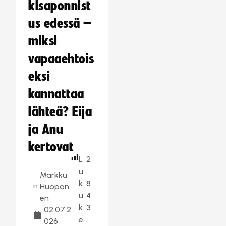
kisaponnist
us edessä –
miksi
vapaaehtois
eksi
kannattaa
lähteä? Eija
ja Anu
kertovat
L
2
u
Markku
k
8
Huopon
u
4
en
k
3
02.07.2
e
026