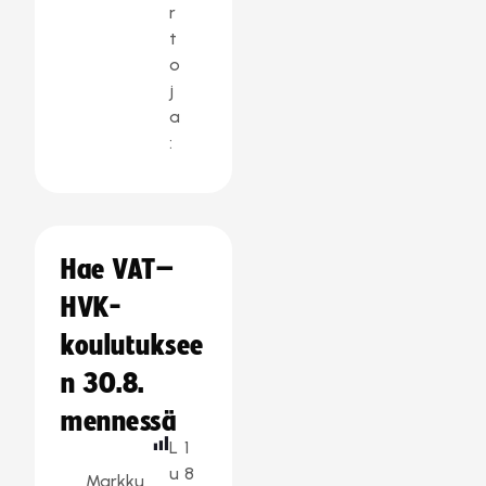
r
t
o
j
a
:
Hae VAT–
HVK-
koulutuksee
n 30.8.
mennessä
L
1
u
8
Markku