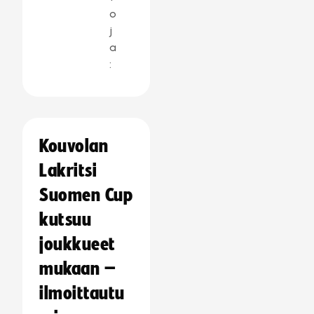
o
j
a
:
Kouvolan
Lakritsi
Suomen Cup
kutsuu
joukkueet
mukaan –
ilmoittautu