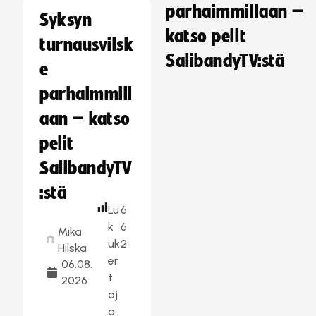
parhaimmillaan –
Syksyn
katso pelit
turnausvilsk
SalibandyTV:stä
e
parhaimmill
aan – katso
pelit
SalibandyTV
:stä
Lu
6
k
6
Mika
uk
2
Hilska
er
06.08.
t
2026
oj
a: