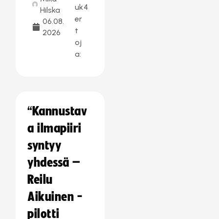
uk
4
Hilska
er
06.08.
t
2026
oj
a:
“Kannustav
a ilmapiiri
syntyy
yhdessä –
Reilu
Aikuinen -
pilotti