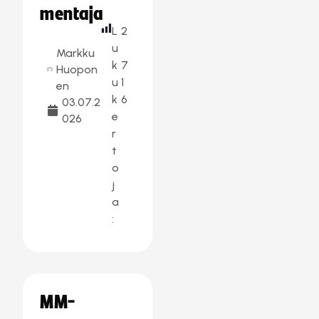
mentaja
L
2
u
Markku
k
7
Huopon
u
1
en
k
6
03.07.2
e
026
r
t
o
j
a
:
MM-