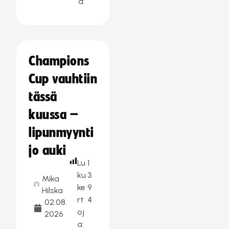
a:
Champions
Cup vauhtiin
tässä
kuussa –
lipunmyynti
jo auki
Lu
1
ku
3
Mika
ke
9
Hilska
rt
4
02.08.
oj
2026
a: