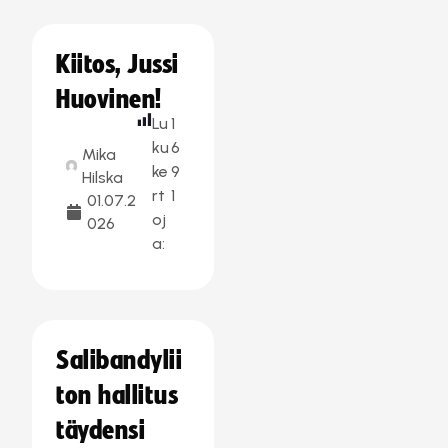
Kiitos, Jussi
Huovinen!
Lu
1
ku
6
Mika
ke
9
Hilska
rt
1
01.07.2
oj
026
a:
Salibandylii
ton hallitus
täydensi