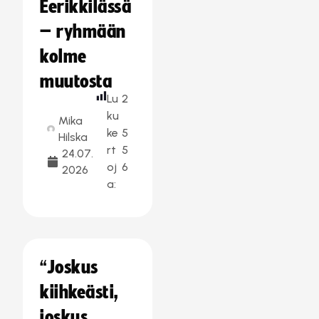
Eerikkilässä
– ryhmään
kolme
muutosta
Lu
2
ku
Mika
ke
5
Hilska
rt
5
24.07.
oj
6
2026
a:
“Joskus
kiihkeästi,
joskus