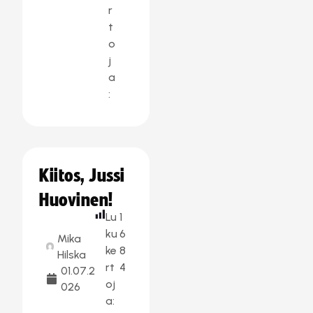
r
t
o
j
a
:
Kiitos, Jussi
Huovinen!
Lu
1
ku
6
Mika
ke
8
Hilska
rt
4
01.07.2
oj
026
a: