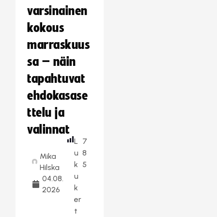
varsinainen
kokous
marraskuus
sa – näin
tapahtuvat
ehdokasase
ttelu ja
valinnat
L
7
u
8
Mika
k
5
Hilska
u
04.08.
k
2026
er
t