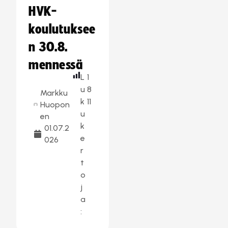
HVK-
koulutuksee
n 30.8.
mennessä
L
1
u
8
Markku
k
11
Huopon
u
en
k
01.07.2
e
026
r
t
o
j
a
: