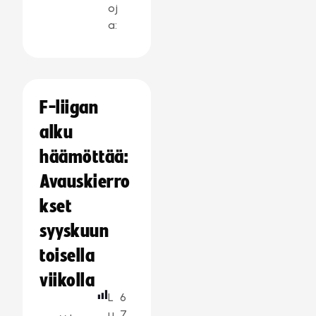
oj
a:
F-liigan
alku
häämöttää:
Avauskierro
kset
syyskuun
toisella
viikolla
L
6
u
7