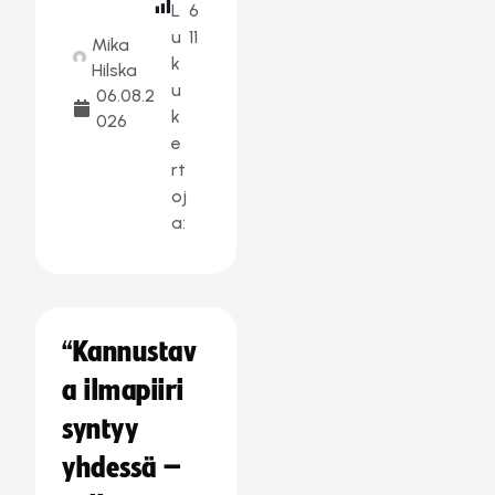
L
6
u
11
Mika
k
Hilska
u
06.08.2
k
026
e
rt
oj
a:
“Kannustav
a ilmapiiri
syntyy
yhdessä –