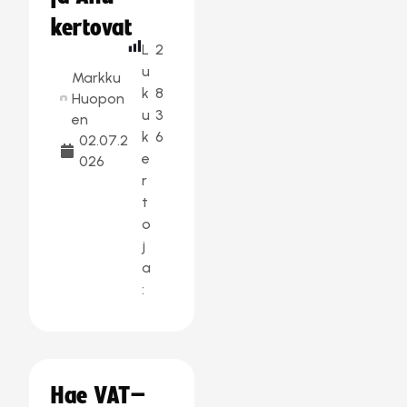
kertovat
L
2
u
Markku
k
8
Huopon
u
3
en
k
6
02.07.2
e
026
r
t
o
j
a
:
Hae VAT–