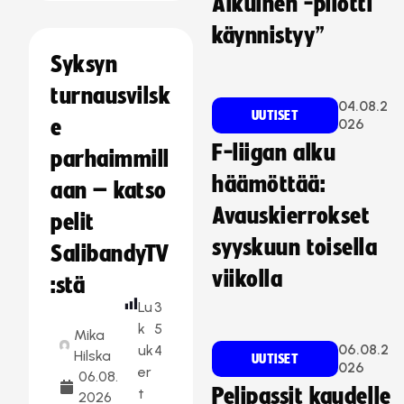
Aikuinen -pilotti
käynnistyy”
Syksyn
turnausvilsk
04.08.2
UUTISET
e
026
F-liigan alku
parhaimmill
häämöttää:
aan – katso
Avauskierrokset
pelit
syyskuun toisella
SalibandyTV
viikolla
:stä
Lu
3
k
5
Mika
06.08.2
uk
4
Hilska
UUTISET
026
er
06.08.
Pelipassit kaudelle
t
2026