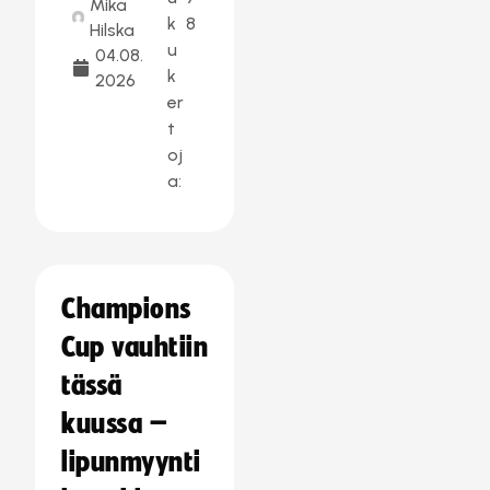
Mika
k
8
Hilska
u
04.08.
k
2026
er
t
oj
a:
Champions
Cup vauhtiin
tässä
kuussa –
lipunmyynti