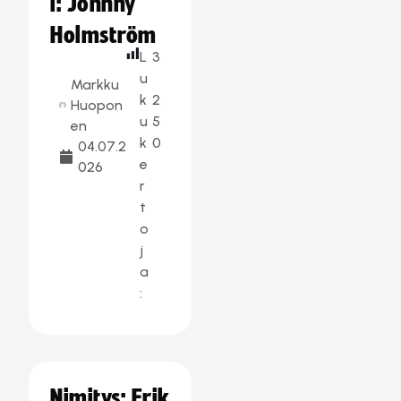
i: Johnny
Holmström
L
3
u
Markku
k
2
Huopon
u
5
en
k
0
04.07.2
e
026
r
t
o
j
a
:
Nimitys: Erik