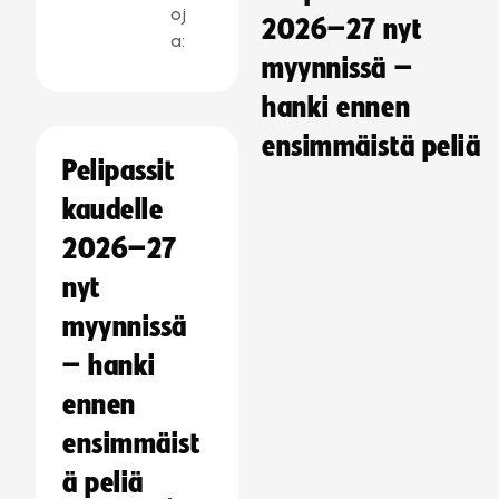
oj
2026–27 nyt
a:
myynnissä –
hanki ennen
ensimmäistä peliä
Pelipassit
kaudelle
2026–27
nyt
myynnissä
– hanki
ennen
ensimmäist
ä peliä