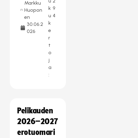
u
2
Markku
k
9
Huopon
u
4
en
k
30.06.2
e
026
r
t
o
j
a
:
Pelikauden
2026–2027
erotuomari