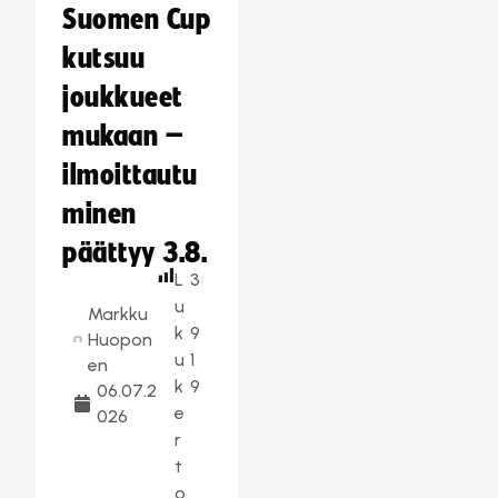
Suomen Cup
kutsuu
joukkueet
mukaan –
ilmoittautu
minen
päättyy 3.8.
L
3
u
Markku
k
9
Huopon
u
1
en
k
9
06.07.2
e
026
r
t
o