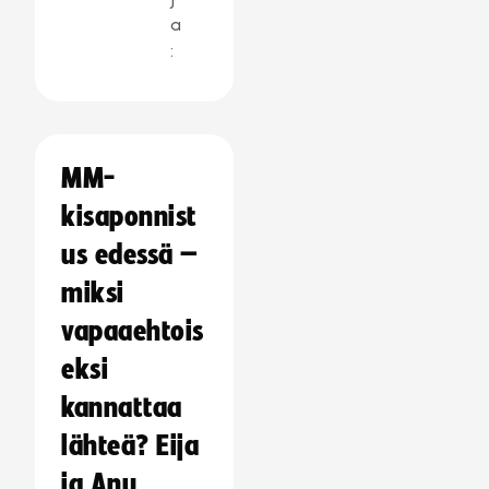
a
:
MM-
kisaponnist
us edessä –
miksi
vapaaehtois
eksi
kannattaa
lähteä? Eija
ja Anu