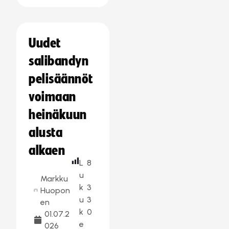
Uudet
salibandyn
pelisäännöt
voimaan
heinäkuun
alusta
alkaen
L
8
u
Markku
k
3
Huopon
u
3
en
k
0
01.07.2
e
026