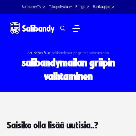
SalibandyTV
Tulospalvelu
F-liiga
Fanikauppa
>
Salibandy.fi
salibandymailan griipin vaihtaminen
salibandymailan griipin
vaihtaminen
Saisiko olla lisää uutisia..?