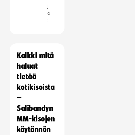
j
a
:
Kaikki mitä
haluat
tietää
kotikisoista
–
Salibandyn
MM-kisojen
käytännön