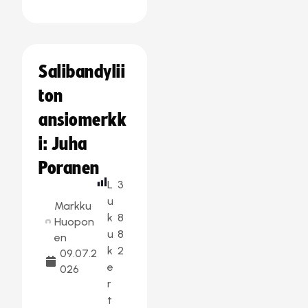
Salibandylii
ton
ansiomerkk
i: Juha
Poranen
L
3
u
Markku
k
8
Huopon
u
8
en
k
2
09.07.2
e
026
r
t