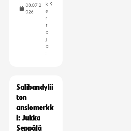
k
9
08.07.2
e
026
r
t
o
j
a
:
Salibandylii
ton
ansiomerkk
i: Jukka
Seppälä