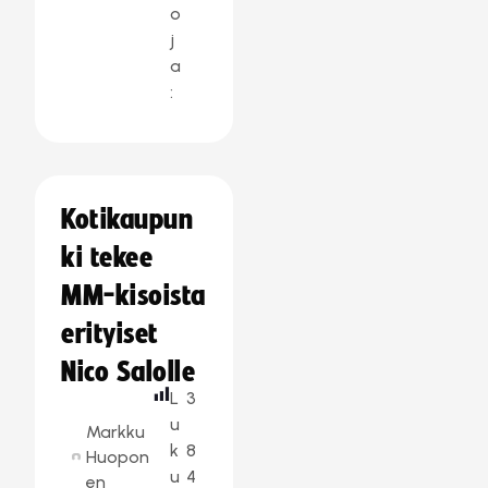
o
j
a
:
Kotikaupun
ki tekee
MM-kisoista
erityiset
Nico Salolle
L
3
u
Markku
k
8
Huopon
u
4
en