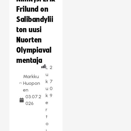
Frilund on
Salibandylii
ton uusi
Nuorten
Olympiaval
mentaja
L
2
u
Markku
k
7
Huopon
u
0
en
k
9
03.07.2
e
026
r
t
o
j