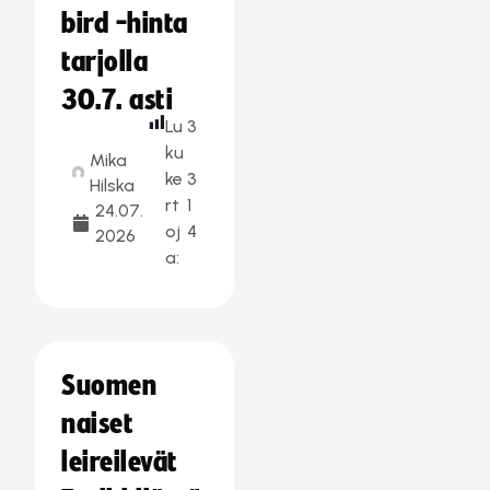
bird -hinta
tarjolla
30.7. asti
Lu
3
ku
Mika
ke
3
Hilska
rt
1
24.07.
oj
4
2026
a:
Suomen
naiset
leireilevät