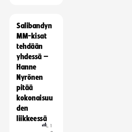
Salibandyn
MM-kisat
tehdään
yhdessä –
Hanne
Nyrönen
pitää
kokonaisuu
den
liikkeessä
L
1