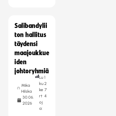
Salibandylii
ton hallitus
täydensi
maajoukkue
iden
johtoryhmiä
Lu
1
ku
2
Mika
ke
7
Hilska
rt
4
30.06.
oj
2026
a: