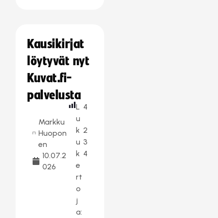
Kausikirjat
löytyvät nyt
Kuvat.fi-
palvelusta
L
4
u
Markku
k
2
Huopon
u
3
en
k
4
10.07.2
e
026
rt
o
j
a: