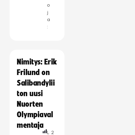
o
j
a
:
Nimitys: Erik
Frilund on
Salibandylii
ton uusi
Nuorten
Olympiaval
mentaja
L
2