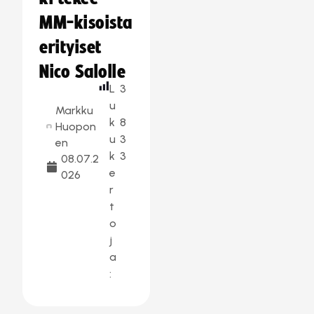
MM-kisoista
erityiset
Nico Salolle
L
3
u
Markku
k
8
Huopon
u
3
en
k
3
08.07.2
e
026
r
t
o
j
a
: