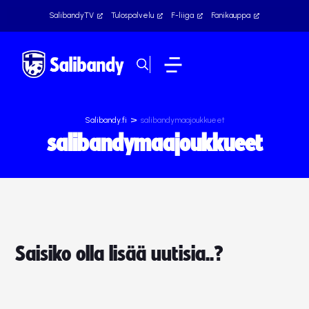
SalibandyTV
Tulospalvelu
F-liiga
Fanikauppa
>
Salibandy.fi
salibandymaajoukkueet
salibandymaajoukkueet
Saisiko olla lisää uutisia..?