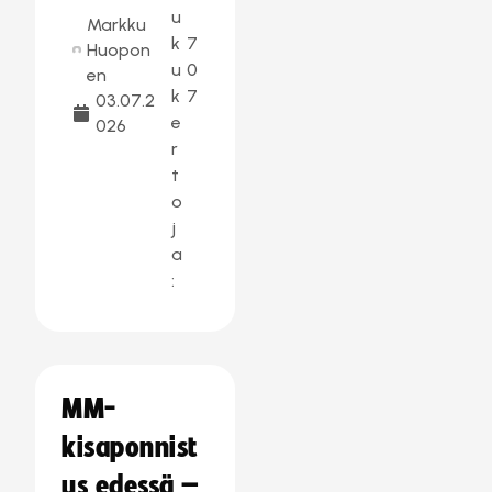
u
Markku
k
7
Huopon
u
0
en
k
7
03.07.2
e
026
r
t
o
j
a
:
MM-
kisaponnist
us edessä –