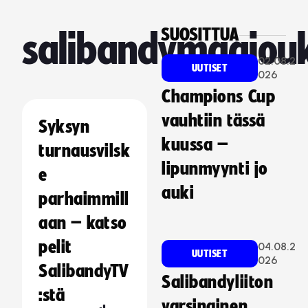
SUOSITTUA
salibandymaajou
02.08.2
UUTISET
026
Champions Cup
vauhtiin tässä
Syksyn
kuussa –
turnausvilsk
lipunmyynti jo
e
auki
parhaimmill
aan – katso
pelit
04.08.2
UUTISET
026
SalibandyTV
Salibandyliiton
:stä
varsinainen