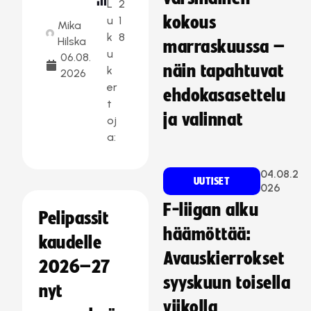
L
2
kokous
u
1
Mika
k
8
Hilska
marraskuussa –
u
06.08.
näin tapahtuvat
k
2026
er
ehdokasasettelu
t
ja valinnat
oj
a:
04.08.2
UUTISET
026
F-liigan alku
Pelipassit
häämöttää:
kaudelle
Avauskierrokset
2026–27
syyskuun toisella
nyt
viikolla