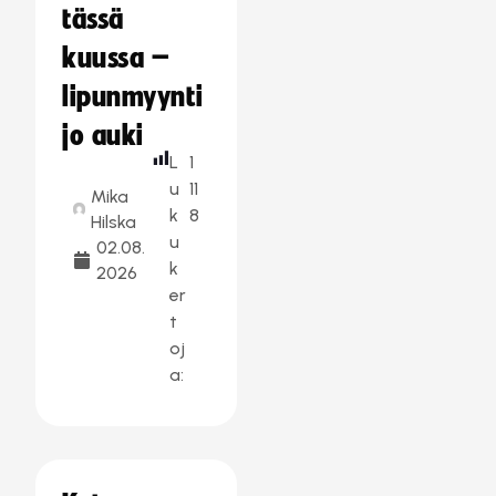
tässä
kuussa –
lipunmyynti
jo auki
L
1
u
11
Mika
k
8
Hilska
u
02.08.
k
2026
er
t
oj
a: