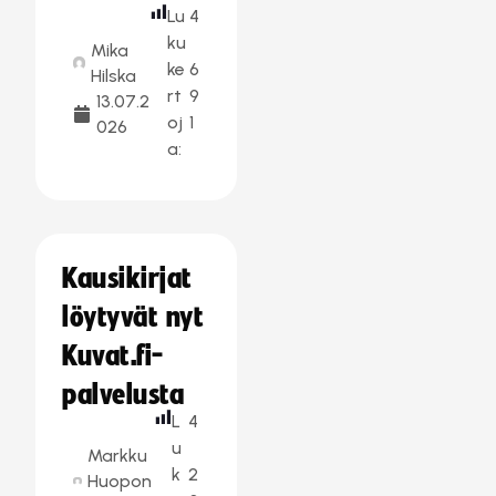
Lu
4
ku
Mika
ke
6
Hilska
rt
9
13.07.2
oj
1
026
a:
Kausikirjat
löytyvät nyt
Kuvat.fi-
palvelusta
L
4
u
Markku
k
2
Huopon