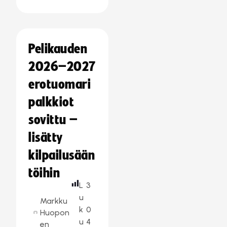
Pelikauden
2026–2027
erotuomari
palkkiot
sovittu –
lisätty
kilpailusään
töihin
L
3
u
Markku
k
0
Huopon
u
4
en