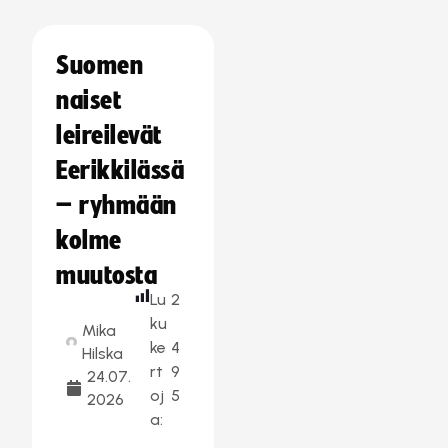
Suomen
naiset
leireilevät
Eerikkilässä
– ryhmään
kolme
muutosta
Lu
2
ku
Mika
ke
4
Hilska
rt
9
24.07.
oj
5
2026
a: