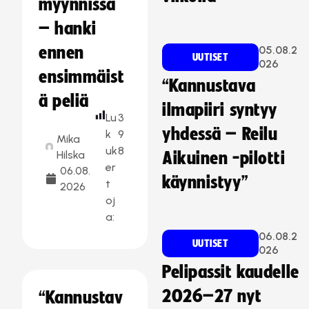
myynnissä
– hanki
ennen
05.08.2
UUTISET
026
ensimmäist
“Kannustava
ä peliä
ilmapiiri syntyy
Lu
3
yhdessä – Reilu
k
9
Mika
uk
8
Hilska
Aikuinen -pilotti
er
06.08.
käynnistyy”
t
2026
oj
a:
06.08.2
UUTISET
026
Pelipassit kaudelle
2026–27 nyt
“Kannustav