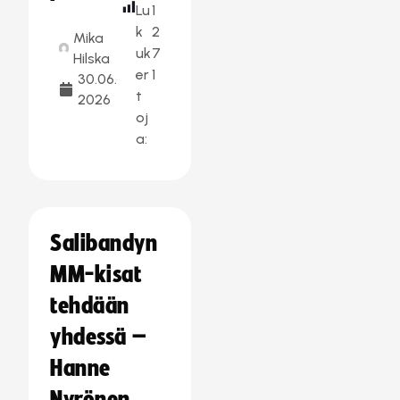
Lu
1
k
2
Mika
uk
7
Hilska
er
1
30.06.
t
2026
oj
a:
Salibandyn
MM-kisat
tehdään
yhdessä –
Hanne