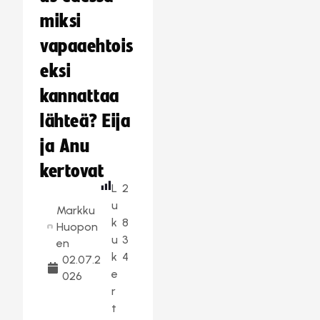
miksi
vapaaehtois
eksi
kannattaa
lähteä? Eija
ja Anu
kertovat
L
2
u
Markku
k
8
Huopon
u
3
en
k
4
02.07.2
e
026
r
t