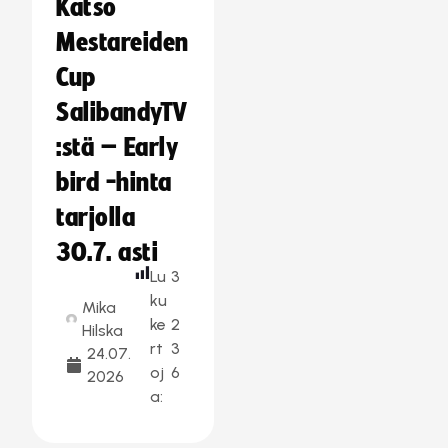
Katso
Mestareiden
Cup
SalibandyTV
:stä – Early
bird -hinta
tarjolla
30.7. asti
Lu
3
ku
Mika
ke
2
Hilska
rt
3
24.07.
oj
6
2026
a: