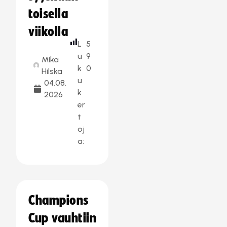
toisella
viikolla
L
5
u
9
Mika
k
0
Hilska
u
04.08.
k
2026
er
t
oj
a:
Champions
Cup vauhtiin