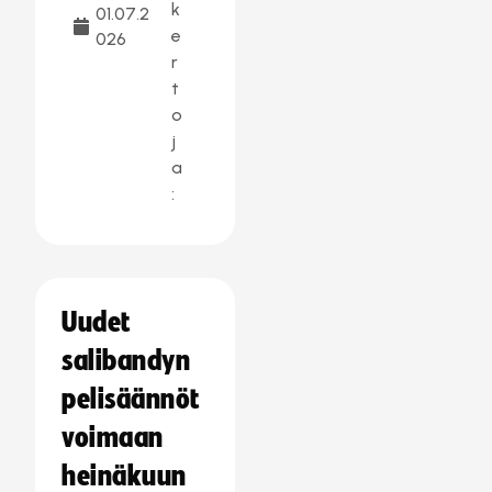
k
01.07.2
e
026
r
t
o
j
a
:
Uudet
salibandyn
pelisäännöt
voimaan
heinäkuun