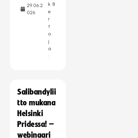
k
8
29.06.2
e
026
r
t
o
j
a
:
Salibandylii
tto mukana
Helsinki
Pridessa! –
webinaari