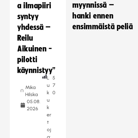
myynnissä –
a ilmapiiri
hanki ennen
syntyy
ensimmäistä peliä
yhdessä –
Reilu
Aikuinen -
pilotti
käynnistyy”
L
5
u
7
Mika
k
0
Hilska
u
05.08.
k
2026
er
t
oj
a: