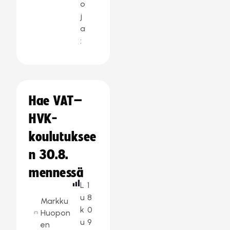
o
j
a
:
Hae VAT–
HVK-
koulutuksee
n 30.8.
mennessä
L
1
u
8
Markku
k
0
Huopon
u
9
en