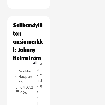
Salibandylii
ton
ansiomerkk
i: Johnny
Holmström
L
3
u
Markku
k
2
Huopon
u
4
en
k
8
04.07.2
e
026
r
t