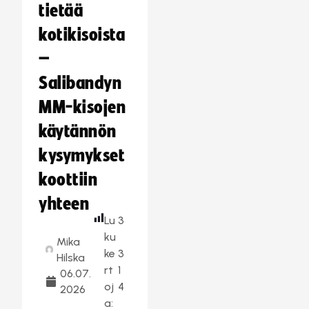
tietää
kotikisoista
–
Salibandyn
MM-kisojen
käytännön
kysymykset
koottiin
yhteen
Lu
3
ku
Mika
ke
3
Hilska
rt
1
06.07.
oj
4
2026
a: