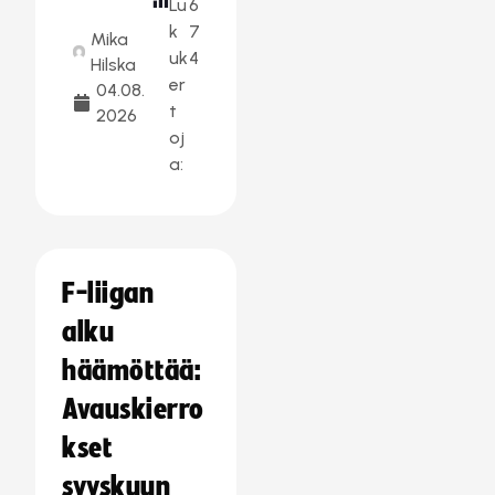
Lu
6
k
7
Mika
uk
4
Hilska
er
04.08.
t
2026
oj
a:
F-liigan
alku
häämöttää:
Avauskierro
kset
syyskuun