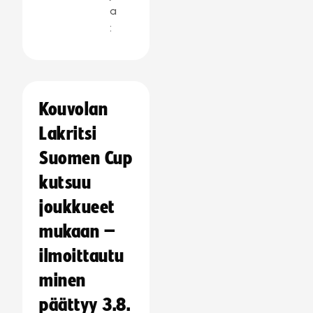
a
:
Kouvolan
Lakritsi
Suomen Cup
kutsuu
joukkueet
mukaan –
ilmoittautu
minen
päättyy 3.8.