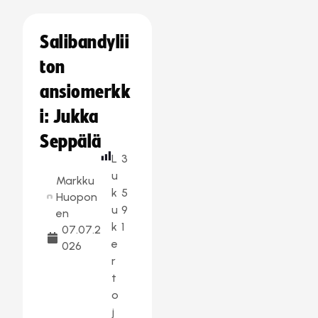
Salibandylii
ton
ansiomerkk
i: Jukka
Seppälä
L
3
u
Markku
k
5
Huopon
u
9
en
k
1
07.07.2
e
026
r
t
o
j