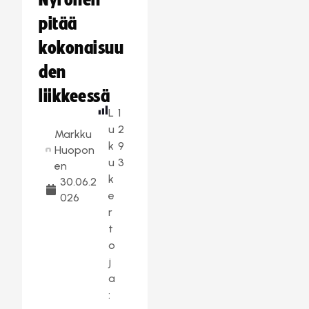
Nyrönen
pitää
kokonaisuu
den
liikkeessä
L
1
u
2
Markku
k
9
Huopon
u
3
en
k
30.06.2
e
026
r
t
o
j
a
: