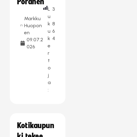
Poranen
L
3
u
Markku
k
8
Huopon
u
6
en
k
4
09.07.2
e
026
r
t
o
j
a
:
Kotikaupun
ki tekee