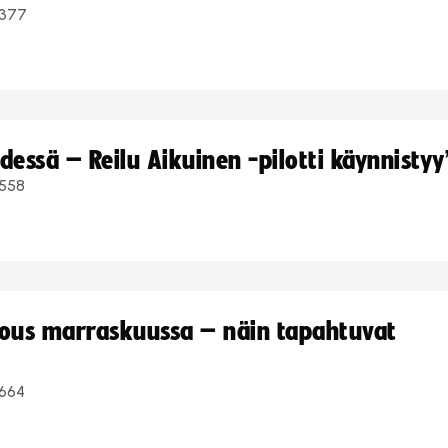
377
dessä – Reilu Aikuinen -pilotti käynnistyy
558
kous marraskuussa – näin tapahtuvat
664