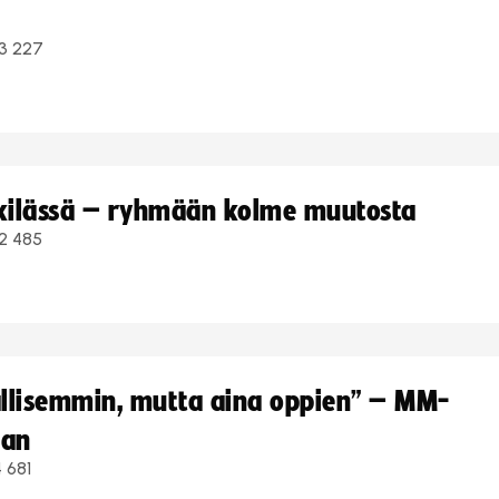
3 227
kkilässä – ryhmään kolme muutosta
2 485
hallisemmin, mutta aina oppien” – MM-
aan
 681