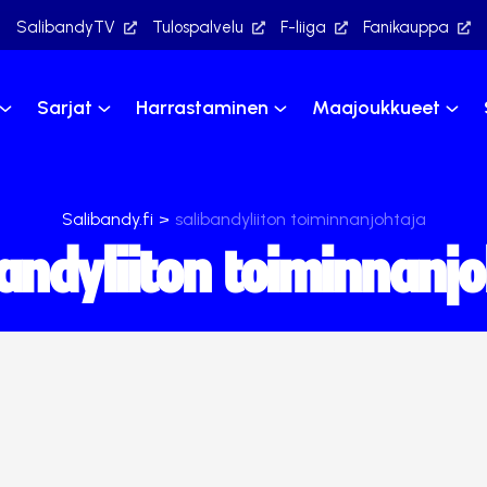
SalibandyTV
Tulospalvelu
F-liiga
Fanikauppa
Sarjat
Harrastaminen
Maajoukkueet
Salibandy.fi
>
salibandyliiton toiminnanjohtaja
bandyliiton toiminnanjo