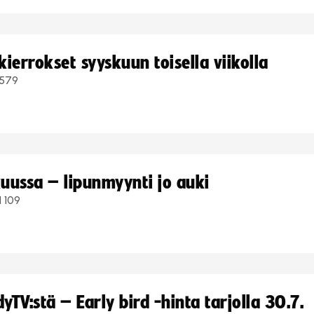
ierrokset syyskuun toisella viikolla
579
uussa – lipunmyynti jo auki
1 109
TV:stä – Early bird -hinta tarjolla 30.7.