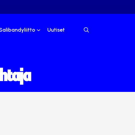
Salibandyliitto
Uutiset
htaja