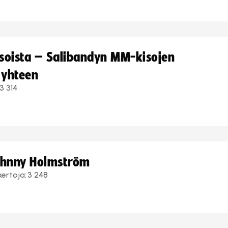
kisoista – Salibandyn MM-kisojen
 yhteen
3 314
Johnny Holmström
kertoja:
3 248