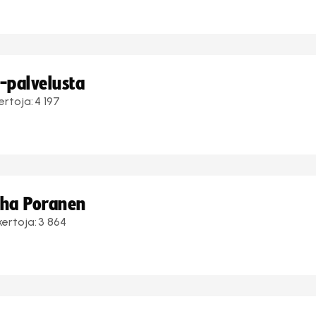
i-palvelusta
ertoja:
4 197
uha Poranen
kertoja:
3 864