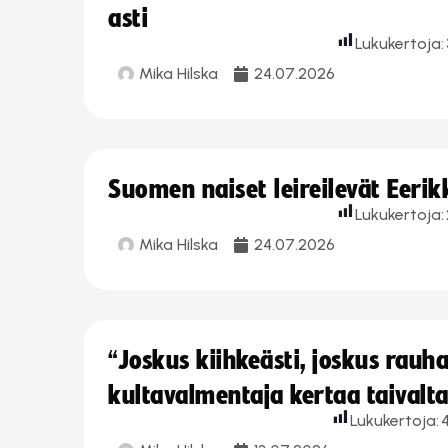
asti
Lukukertoja:
Mika Hilska
24.07.2026
Suomen naiset leireilevät Eeri
Lukukertoja:
Mika Hilska
24.07.2026
“Joskus kiihkeästi, joskus rau
kultavalmentaja kertaa taivalt
Lukukertoja:
4