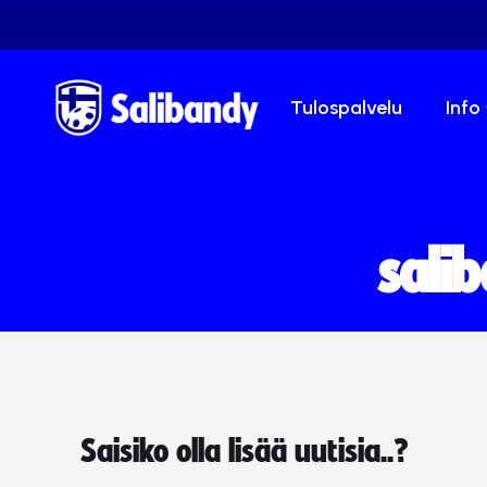
Tulospalvelu
Info
sali
Saisiko olla lisää uutisia..?