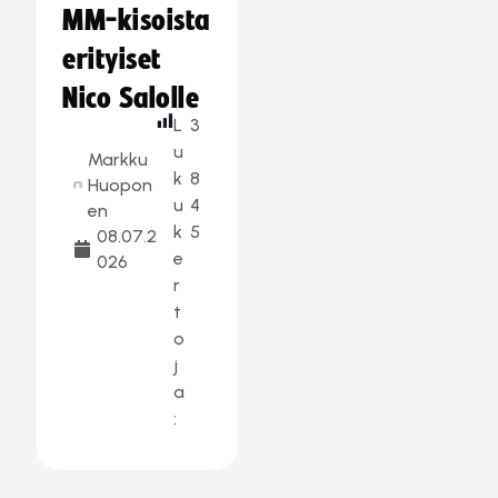
MM-kisoista
erityiset
Nico Salolle
L
3
u
Markku
k
8
Huopon
u
4
en
k
5
08.07.2
e
026
r
t
o
j
a
: