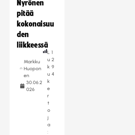
Nyrönen
pitää
kokonaisuu
den
liikkeessä
L
1
u
2
Markku
k
9
Huopon
u
4
en
k
30.06.2
e
026
r
t
o
j
a
: