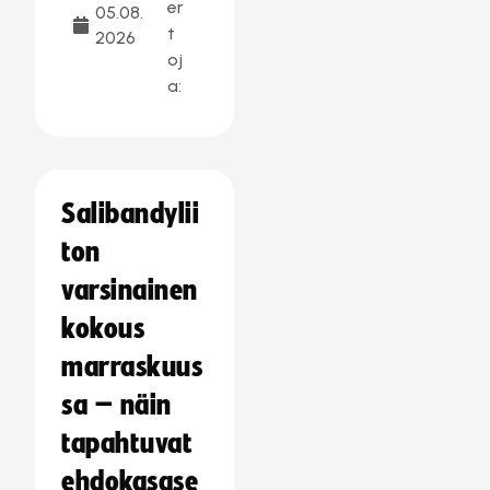
er
05.08.
t
2026
oj
a:
Salibandylii
ton
varsinainen
kokous
marraskuus
sa – näin
tapahtuvat
ehdokasase