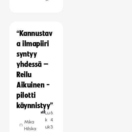
“Kannustav
a ilmapiiri
syntyy
yhdessä –
Reilu
Aikuinen -
pilotti
käynnistyy”
Lu
6
k
4
Mika
uk
3
Hilska