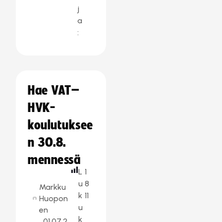
j
a
:
Hae VAT–
HVK-
koulutuksee
n 30.8.
mennessä
L
1
u
8
Markku
k
11
Huopon
u
en
k
01.07.2