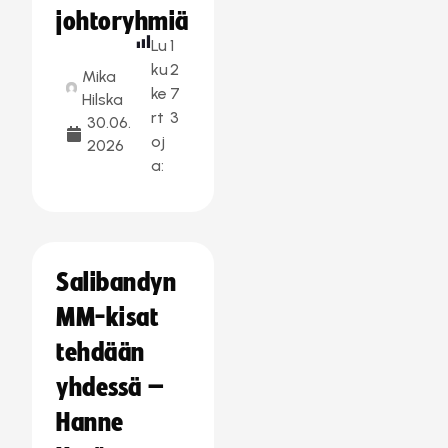
johtoryhmiä
Lu
1
ku
2
Mika
ke
7
Hilska
rt
3
30.06.
oj
2026
a:
Salibandyn
MM-kisat
tehdään
yhdessä –
Hanne