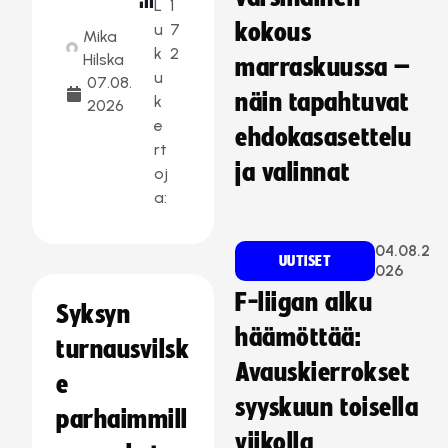
L
1
kokous
u
7
Mika
k
2
Hilska
marraskuussa –
u
07.08.
näin tapahtuvat
k
2026
e
ehdokasasettelu
rt
ja valinnat
oj
a:
04.08.2
UUTISET
026
F-liigan alku
Syksyn
häämöttää:
turnausvilsk
Avauskierrokset
e
syyskuun toisella
parhaimmill
viikolla