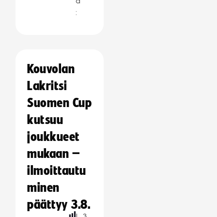
a
:
Kouvolan
Lakritsi
Suomen Cup
kutsuu
joukkueet
mukaan –
ilmoittautu
minen
päättyy 3.8.
L
3