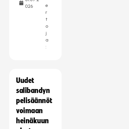
e
026
r
t
o
j
a
:
Uudet
salibandyn
pelisäännöt
voimaan
heinäkuun