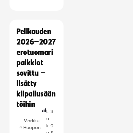
Pelikauden
2026–2027
erotuomari
palkkiot
sovittu –
lisätty
kilpailusään
töihin
L
3
u
Markku
k
0
Huopon
u
5