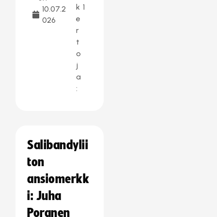
k
1
10.07.2
e
026
r
t
o
j
a
:
Salibandylii
ton
ansiomerkk
i: Juha
Poranen