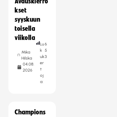
Avauskierro
kset
syyskuun
toisella
viikolla
Lu
6
k
5
Mika
uk
3
Hilska
er
04.08.
t
2026
oj
a:
Champions