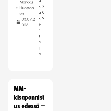
u
Markku
k
7
Huopon
u
0
en
k
9
03.07.2
e
026
r
t
o
j
a
:
MM-
kisaponnist
us edessä –