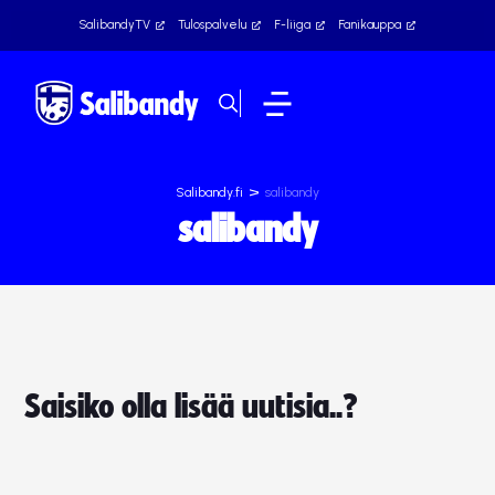
SalibandyTV
Tulospalvelu
F-liiga
Fanikauppa
>
Salibandy.fi
salibandy
salibandy
Saisiko olla lisää uutisia..?