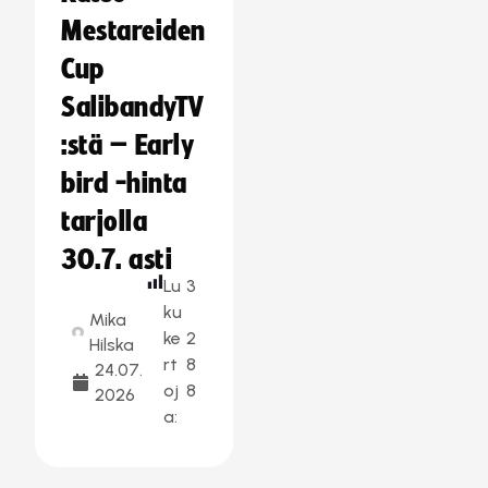
Mestareiden
Cup
SalibandyTV
:stä – Early
bird -hinta
tarjolla
30.7. asti
Lu
3
ku
Mika
ke
2
Hilska
rt
8
24.07.
oj
8
2026
a: