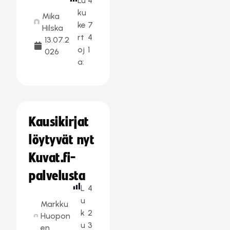
Lu
4
ku
Mika
ke
7
Hilska
rt
4
13.07.2
oj
1
026
a:
Kausikirjat
löytyvät nyt
Kuvat.fi-
palvelusta
L
4
u
Markku
k
2
Huopon
u
3
en