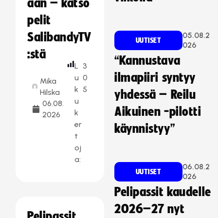
aan – katso
pelit
SalibandyTV
05.08.2
UUTISET
026
:stä
“Kannustava
L
3
ilmapiiri syntyy
u
0
Mika
k
5
Hilska
yhdessä – Reilu
u
06.08.
Aikuinen -pilotti
k
2026
er
käynnistyy”
t
oj
a:
06.08.2
UUTISET
026
Pelipassit kaudelle
2026–27 nyt
Pelipassit