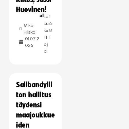
Huovinen!
Lu
1
ku
6
Mika
ke
8
Hilska
rt
1
01.07.2
oj
026
a:
Salibandylii
ton hallitus
täydensi
maajoukkue
iden