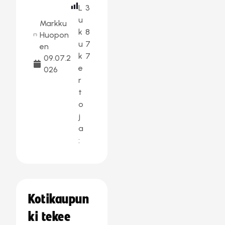
L
3
u
Markku
k
8
Huopon
u
7
en
k
7
09.07.2
e
026
r
t
o
j
a
:
Kotikaupun
ki tekee