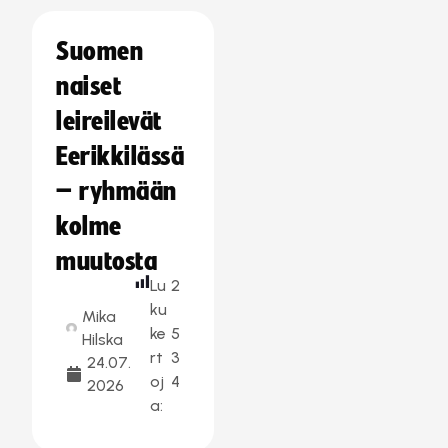
Suomen
naiset
leireilevät
Eerikkilässä
– ryhmään
kolme
muutosta
Lu
2
ku
Mika
ke
5
Hilska
rt
3
24.07.
oj
4
2026
a: