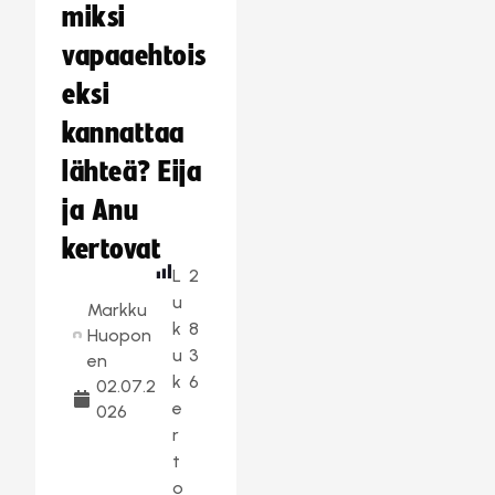
miksi
vapaaehtois
eksi
kannattaa
lähteä? Eija
ja Anu
kertovat
L
2
u
Markku
k
8
Huopon
u
3
en
k
6
02.07.2
e
026
r
t
o