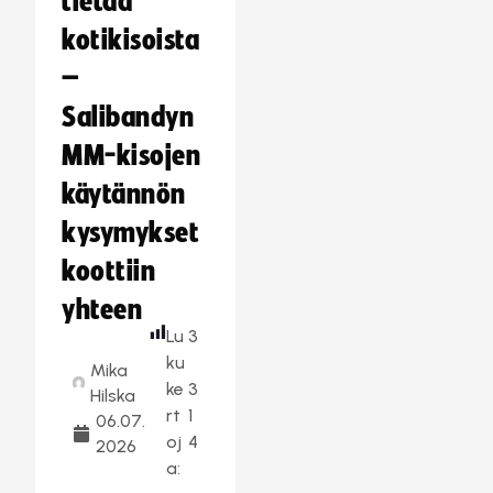
tietää
kotikisoista
–
Salibandyn
MM-kisojen
käytännön
kysymykset
koottiin
yhteen
Lu
3
ku
Mika
ke
3
Hilska
rt
1
06.07.
oj
4
2026
a: