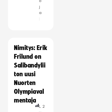
o
j
a
:
Nimitys: Erik
Frilund on
Salibandylii
ton uusi
Nuorten
Olympiaval
mentaja
L
2