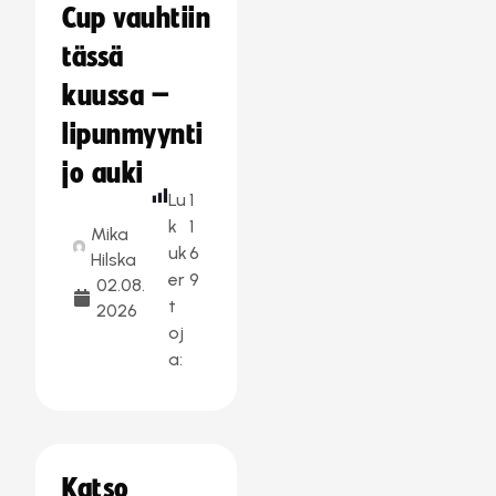
Cup vauhtiin
tässä
kuussa –
lipunmyynti
jo auki
Lu
1
k
1
Mika
uk
6
Hilska
er
9
02.08.
t
2026
oj
a:
Katso