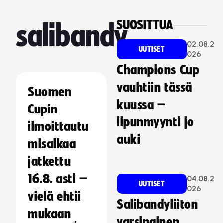
SUOSITTUA
salibandy
02.08.2
UUTISET
026
Champions Cup
vauhtiin tässä
Suomen
kuussa –
Cupin
lipunmyynti jo
ilmoittautu
auki
misaikaa
jatkettu
16.8. asti –
04.08.2
UUTISET
026
vielä ehtii
Salibandyliiton
mukaan
varsinainen