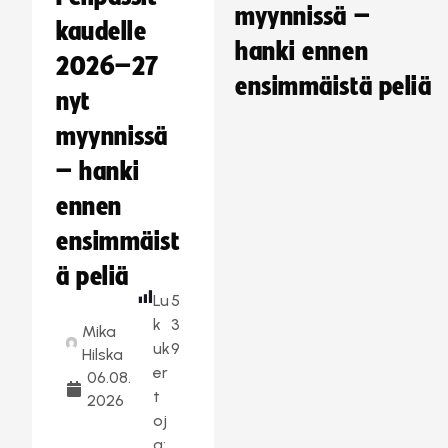
myynnissä –
kaudelle
hanki ennen
2026–27
ensimmäistä peliä
nyt
myynnissä
– hanki
ennen
ensimmäist
ä peliä
Lu
5
k
3
Mika
uk
9
Hilska
er
06.08.
t
2026
oj
a: