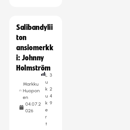
Salibandylii
ton
ansiomerkk
i: Johnny
Holmström
L
3
u
Markku
k
2
Huopon
u
4
en
k
9
04.07.2
e
026
r
t