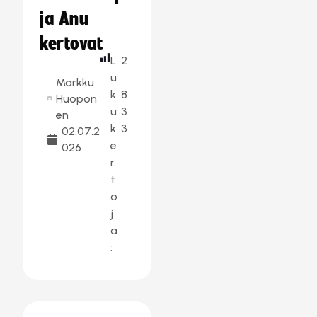
ja Anu
kertovat
L
2
u
Markku
k
8
Huopon
u
3
en
k
3
02.07.2
e
026
r
t
o
j
a
: