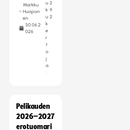
u
2
Markku
k
9
Huopon
u
2
en
k
30.06.2
e
026
r
t
o
j
a
:
Pelikauden
2026–2027
erotuomari