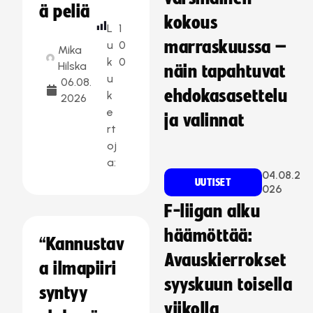
ä peliä
kokous
L
1
marraskuussa –
u
0
Mika
k
0
Hilska
näin tapahtuvat
u
06.08.
ehdokasasettelu
k
2026
e
ja valinnat
rt
oj
a:
04.08.2
UUTISET
026
F-liigan alku
häämöttää:
“Kannustav
Avauskierrokset
a ilmapiiri
syyskuun toisella
syntyy
viikolla