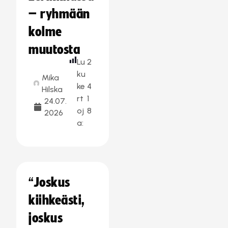
– ryhmään
kolme
muutosta
Lu
2
ku
Mika
ke
4
Hilska
rt
1
24.07.
oj
8
2026
a:
“Joskus
kiihkeästi,
joskus