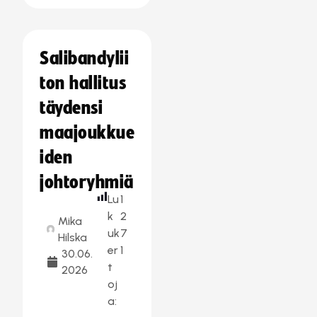
Salibandylii
ton hallitus
täydensi
maajoukkue
iden
johtoryhmiä
Lu
1
k
2
Mika
uk
7
Hilska
er
1
30.06.
t
2026
oj
a: