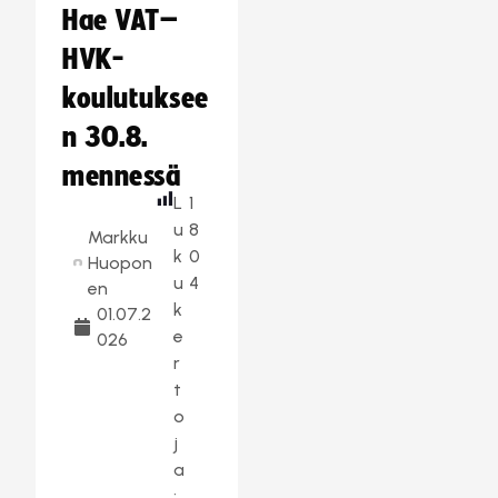
Hae VAT–
HVK-
koulutuksee
n 30.8.
mennessä
L
1
u
8
Markku
k
0
Huopon
u
4
en
k
01.07.2
e
026
r
t
o
j
a
: