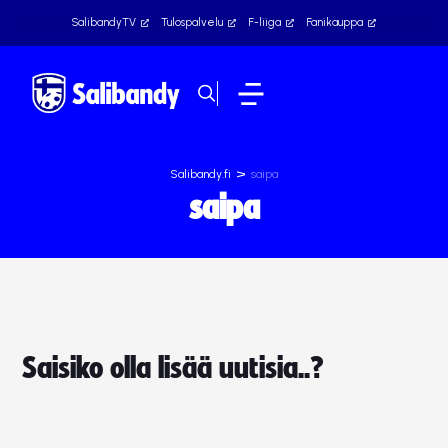
SalibandyTV
Tulospalvelu
F-liiga
Fanikauppa
>
Salibandy.fi
saipa
saipa
Saisiko olla lisää uutisia..?