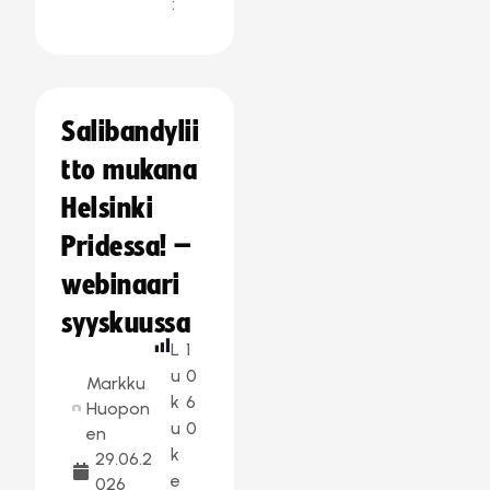
:
Salibandylii
tto mukana
Helsinki
Pridessa! –
webinaari
syyskuussa
L
1
u
0
Markku
k
6
Huopon
u
0
en
k
29.06.2
e
026