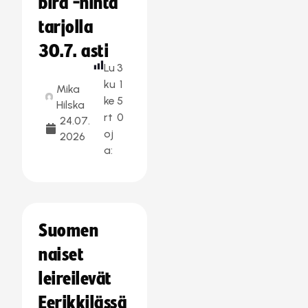
bird -hinta
tarjolla
30.7. asti
Lu
3
ku
1
Mika
ke
5
Hilska
rt
0
24.07.
oj
2026
a:
Suomen
naiset
leireilevät
Eerikkilässä