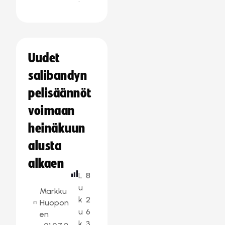
Uudet
salibandyn
pelisäännöt
voimaan
heinäkuun
alusta
alkaen
L
8
u
Markku
k
2
Huopon
u
6
en
k
3