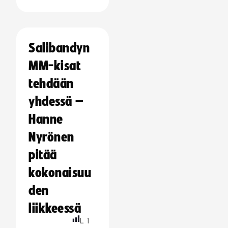
Salibandyn
MM-kisat
tehdään
yhdessä –
Hanne
Nyrönen
pitää
kokonaisuu
den
liikkeessä
L
1