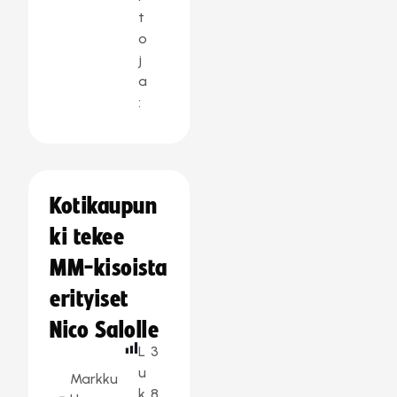
t
o
j
a
:
Kotikaupun
ki tekee
MM-kisoista
erityiset
Nico Salolle
L
3
u
Markku
k
8