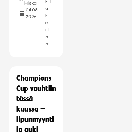
k
1
Hilska
u
04.08.
k
2026
e
rt
oj
a:
Champions
Cup vauhtiin
tässä
kuussa –
lipunmyynti
jo auki