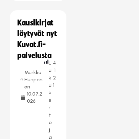
Kausikirjat
löytyvät nyt
Kuvat.fi-
palvelusta
L
4
u
1
Markku
k
2
Huopon
u
1
en
k
10.07.2
e
026
r
t
o
j
a