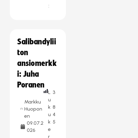
:
Salibandylii
ton
ansiomerkk
i: Juha
Poranen
L
3
u
Markku
k
8
Huopon
u
4
en
k
5
09.07.2
e
026
r