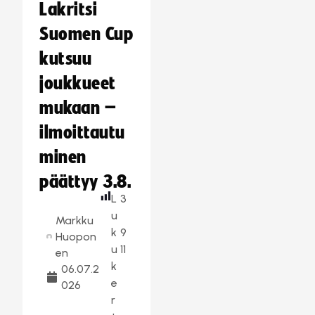
Lakritsi
Suomen Cup
kutsuu
joukkueet
mukaan –
ilmoittautu
minen
päättyy 3.8.
L
3
u
Markku
k
9
Huopon
u
11
en
k
06.07.2
e
026
r