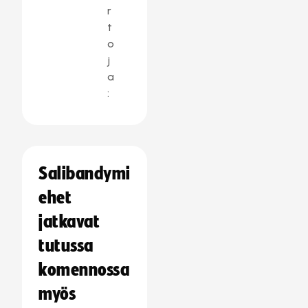
r
t
o
j
a
:
Salibandymi
ehet
jatkavat
tutussa
komennossa
myös