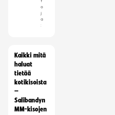
t
o
j
a
:
Kaikki mitä
haluat
tietää
kotikisoista
–
Salibandyn
MM-kisojen