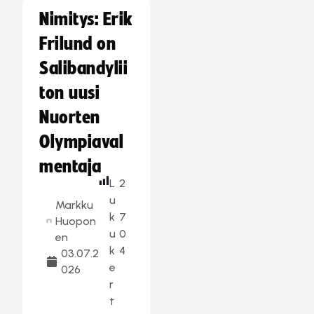
Nimitys: Erik
Frilund on
Salibandylii
ton uusi
Nuorten
Olympiaval
mentaja
L
2
u
Markku
k
7
Huopon
u
0
en
k
4
03.07.2
e
026
r
t