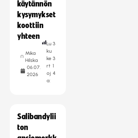
käytännön
kysymykset
koottiin
yhteen
Lu
3
ku
Mika
ke
3
Hilska
rt
1
06.07.
oj
4
2026
a:
Salibandylii
ton