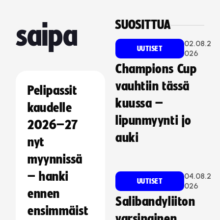
SUOSITTUA
saipa
02.08.2
UUTISET
026
Champions Cup
vauhtiin tässä
Pelipassit
kuussa –
kaudelle
lipunmyynti jo
2026–27
auki
nyt
myynnissä
– hanki
04.08.2
UUTISET
026
ennen
Salibandyliiton
ensimmäist
varsinainen