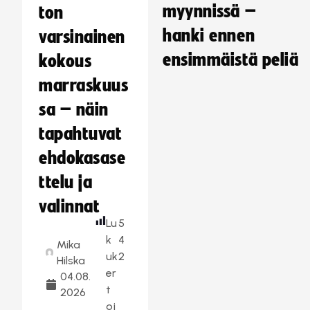
myynnissä –
ton
hanki ennen
varsinainen
ensimmäistä peliä
kokous
marraskuus
sa – näin
tapahtuvat
ehdokasase
ttelu ja
valinnat
Lu
5
k
4
Mika
uk
2
Hilska
er
04.08.
t
2026
oj