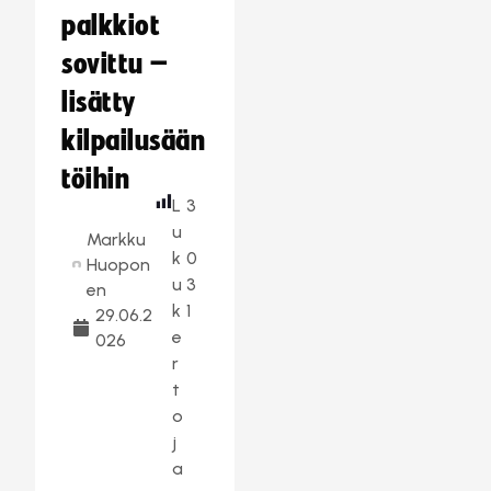
palkkiot
sovittu –
lisätty
kilpailusään
töihin
L
3
u
Markku
k
0
Huopon
u
3
en
k
1
29.06.2
e
026
r
t
o
j
a