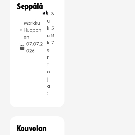
Seppälä
L
3
u
Markku
k
5
Huopon
u
8
en
k
7
07.07.2
e
026
r
t
o
j
a
:
Kouvolan