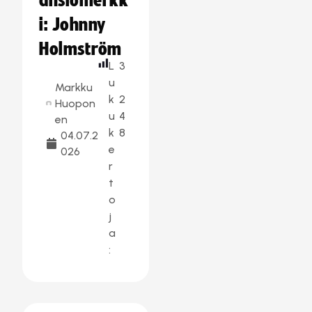
ansiomerkk
i: Johnny
Holmström
L
3
u
Markku
k
2
Huopon
u
4
en
k
8
04.07.2
e
026
r
t
o
j
a
: