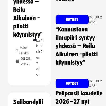
yhdessä –
Reilu
Aikuinen -
05.08.2
UUTISET
026
pilotti
“Kannustava
käynnistyy”
ilmapiiri syntyy
Lu
4
yhdessä – Reilu
k
3
Mika
uk
2
Hilska
Aikuinen -pilotti
er
05.08.
käynnistyy”
t
2026
oj
a:
06.08.2
UUTISET
026
Pelipassit kaudelle
2026–27 nyt
Salibandylii