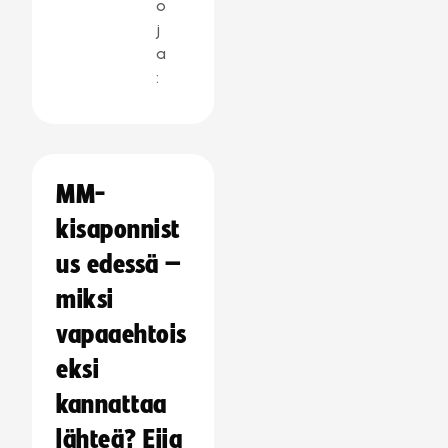
o
j
a
:
MM-
kisaponnist
us edessä –
miksi
vapaaehtois
eksi
kannattaa
lähteä? Eija