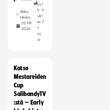
Lu
1
k
0
Mika
uk
1
Hilska
er
7
02.08.
t
2026
oj
a:
Katso
Mestareiden
Cup
SalibandyTV
:stä – Early