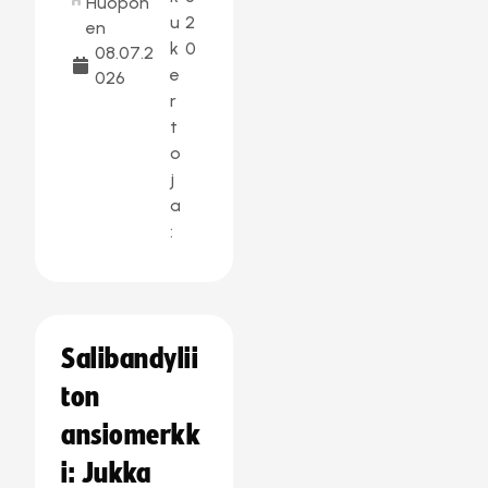
Huopon
u
2
en
k
0
08.07.2
e
026
r
t
o
j
a
:
Salibandylii
ton
ansiomerkk
i: Jukka