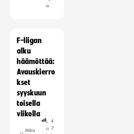
a:
F-liigan
alku
häämöttää:
Avauskierro
kset
syyskuun
toisella
viikolla
L
4
u
7
Mika