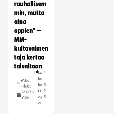
rauhallisem
min, mutta
aina
oppien” –
MM-
kultavalmen
taja kertaa
taivaltaan
Lu
4
ku
Mika
ke
5
Hilska
rt
9
13.07.2
oj
5
026
a: