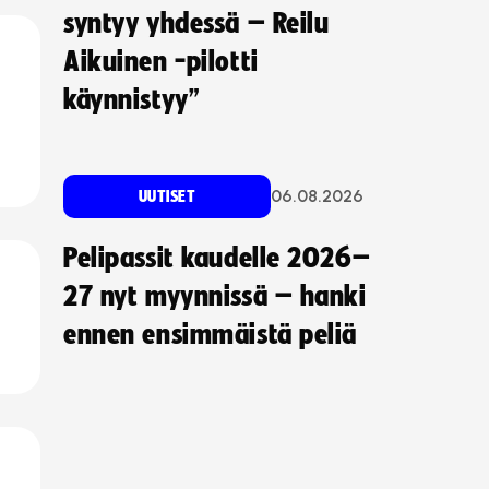
syntyy yhdessä – Reilu
Aikuinen -pilotti
käynnistyy”
06.08.2026
UUTISET
Pelipassit kaudelle 2026–
27 nyt myynnissä – hanki
ennen ensimmäistä peliä