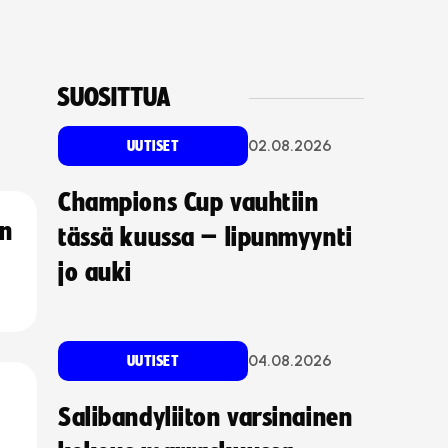
SUOSITTUA
02.08.2026
UUTISET
Champions Cup vauhtiin
an
tässä kuussa – lipunmyynti
jo auki
04.08.2026
UUTISET
Salibandyliiton varsinainen