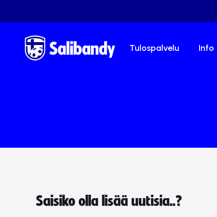
Tulospalvelu
Info
Saisiko olla lisää uutisia..?