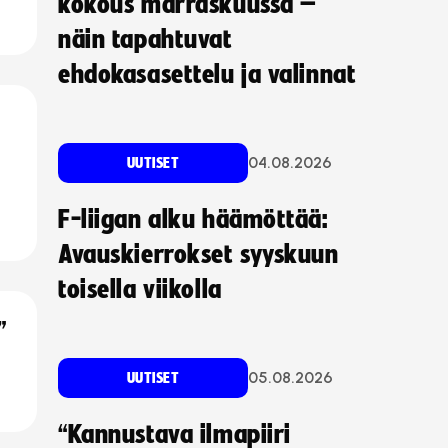
kokous marraskuussa –
näin tapahtuvat
ehdokasasettelu ja valinnat
04.08.2026
UUTISET
F-liigan alku häämöttää:
Avauskierrokset syyskuun
toisella viikolla
”
05.08.2026
UUTISET
“Kannustava ilmapiiri