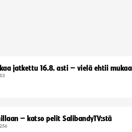
a jatkettu 16.8. asti – vielä ehtii muka
53
llaan – katso pelit SalibandyTV:stä
256