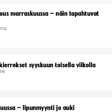
kous marraskuussa – näin tapahtuvat
702
ierrokset syyskuun toisella viikolla
616
uussa – lipunmyynti jo auki