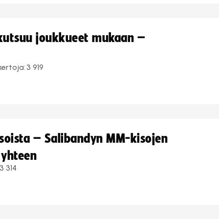
 kutsuu joukkueet mukaan –
kertoja:
3 919
kisoista – Salibandyn MM-kisojen
 yhteen
3 314