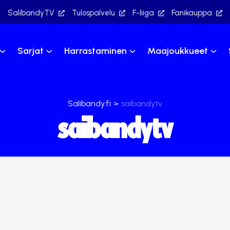
SalibandyTV
Tulospalvelu
F-liiga
Fanikauppa
Sarjat
Harrastaminen
Maajoukkueet
Salibandy.fi
>
saibandytv
saibandytv