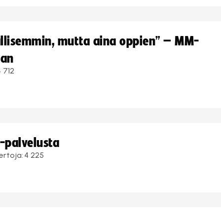
hallisemmin, mutta aina oppien” – MM-
aan
4 712
i-palvelusta
ertoja:
4 225