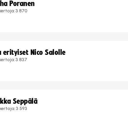
uha Poranen
kertoja:
3 870
erityiset Nico Salolle
kertoja:
3 837
ukka Seppälä
kertoja:
3 593