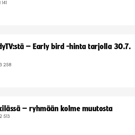
1 141
TV:stä – Early bird -hinta tarjolla 30.7.
3 258
kkilässä – ryhmään kolme muutosta
2 513