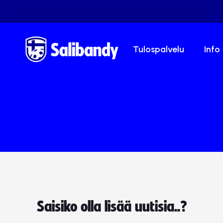
Tulospalvelu
Info
Saisiko olla lisää uutisia..?