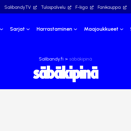
SalibandyTV
Tulospalvelu
F-liiga
Fanikauppa
Sarjat
Harrastaminen
Maajoukkueet
Salibandy.fi
>
säbäkipinä
säbäkipinä