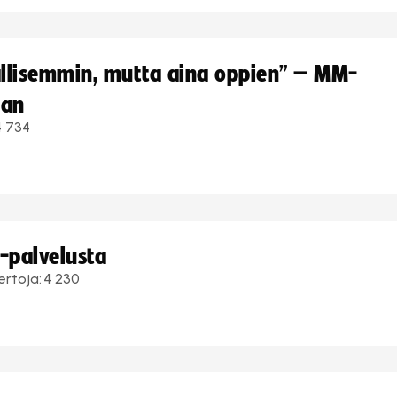
hallisemmin, mutta aina oppien” – MM-
aan
4 734
i-palvelusta
ertoja:
4 230