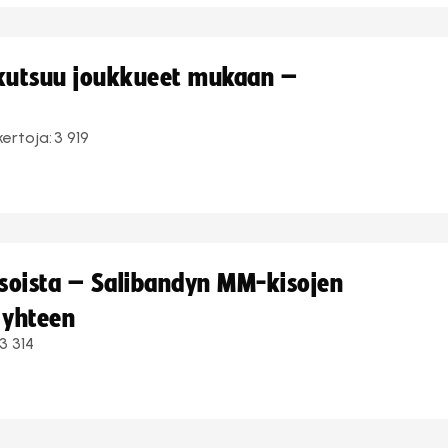
 kutsuu joukkueet mukaan –
kertoja:
3 919
kisoista – Salibandyn MM-kisojen
 yhteen
3 314