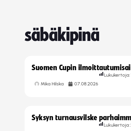
säbäkipinä
Suomen Cupin ilmoittautumisaika
Lukukertoja:
Mika Hilska
07.08.2026
Syksyn turnausvilske parhaimmi
Lukukertoja: