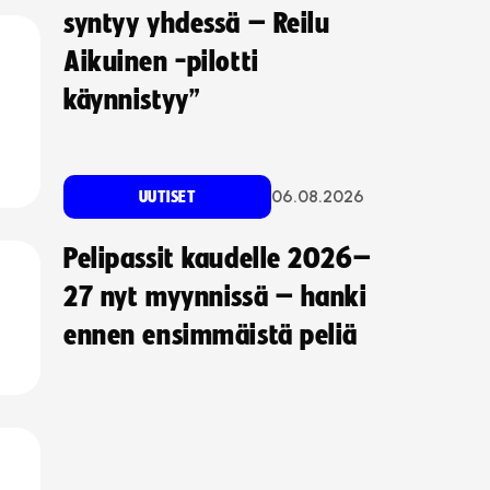
syntyy yhdessä – Reilu
Aikuinen -pilotti
käynnistyy”
06.08.2026
UUTISET
Pelipassit kaudelle 2026–
27 nyt myynnissä – hanki
ennen ensimmäistä peliä