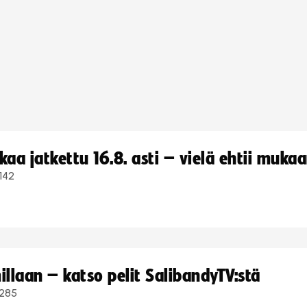
a jatkettu 16.8. asti – vielä ehtii muka
142
llaan – katso pelit SalibandyTV:stä
285