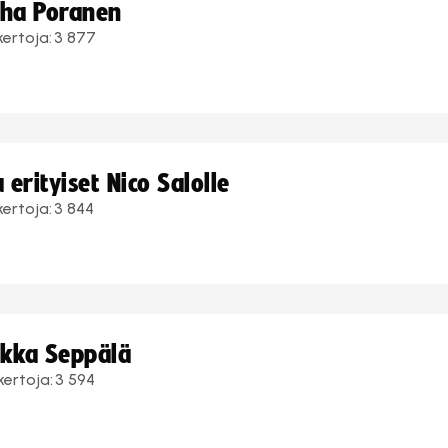
uha Poranen
kertoja:
3 877
erityiset Nico Salolle
kertoja:
3 844
ukka Seppälä
kertoja:
3 594