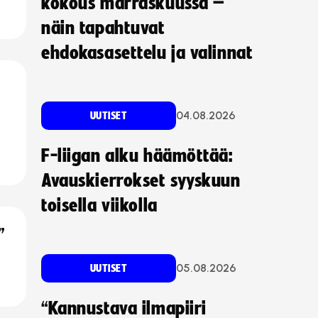
kokous marraskuussa –
näin tapahtuvat
ehdokasasettelu ja valinnat
04.08.2026
UUTISET
F-liigan alku häämöttää:
Avauskierrokset syyskuun
toisella viikolla
”
05.08.2026
UUTISET
“Kannustava ilmapiiri