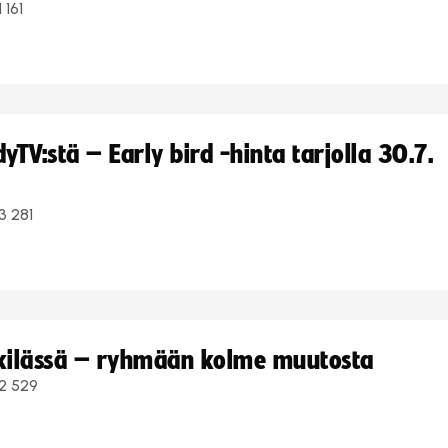
1 161
TV:stä – Early bird -hinta tarjolla 30.7.
3 281
kkilässä – ryhmään kolme muutosta
2 529