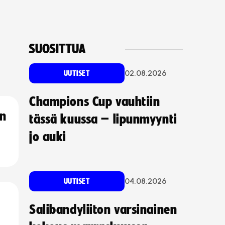
SUOSITTUA
02.08.2026
UUTISET
Champions Cup vauhtiin
an
tässä kuussa – lipunmyynti
jo auki
04.08.2026
UUTISET
Salibandyliiton varsinainen