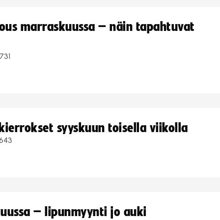
kous marraskuussa – näin tapahtuvat
731
ierrokset syyskuun toisella viikolla
643
uussa – lipunmyynti jo auki