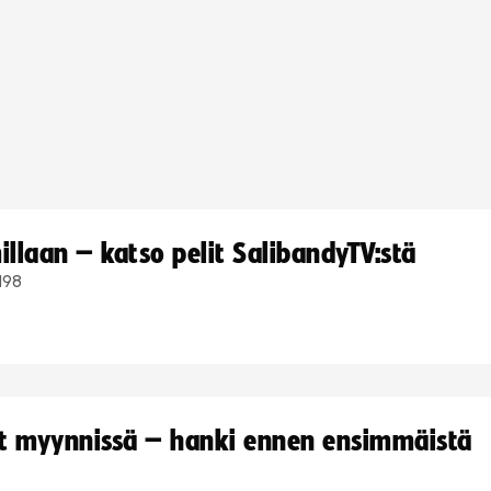
llaan – katso pelit SalibandyTV:stä
198
yt myynnissä – hanki ennen ensimmäistä