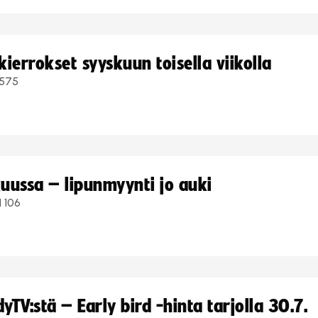
ierrokset syyskuun toisella viikolla
575
uussa – lipunmyynti jo auki
1 106
TV:stä – Early bird -hinta tarjolla 30.7.