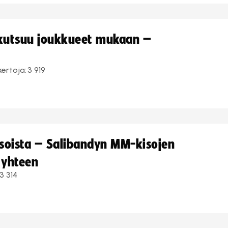
 kutsuu joukkueet mukaan –
kertoja:
3 919
kisoista – Salibandyn MM-kisojen
 yhteen
3 314