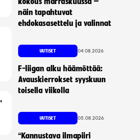
kokous marraskuussa –
näin tapahtuvat
ehdokasasettelu ja valinnat
04.08.2026
UUTISET
F-liigan alku häämöttää:
Avauskierrokset syyskuun
toisella viikolla
”
05.08.2026
UUTISET
“Kannustava ilmapiiri