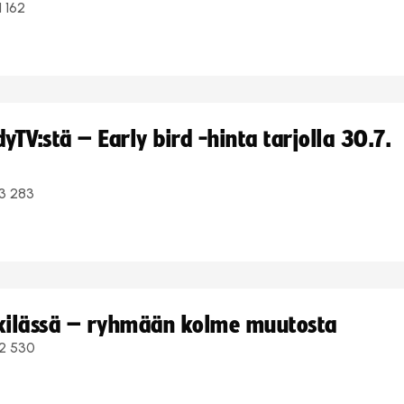
1 162
TV:stä – Early bird -hinta tarjolla 30.7.
3 283
kkilässä – ryhmään kolme muutosta
2 530