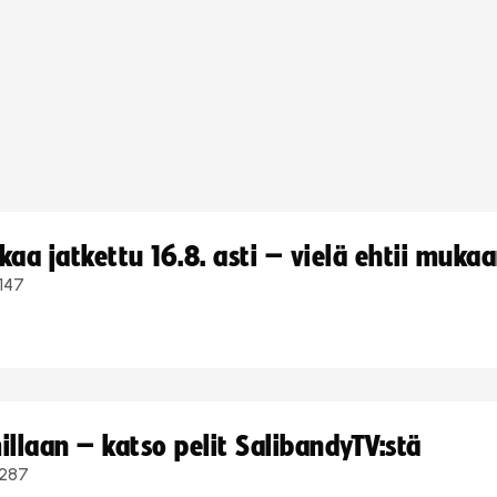
a jatkettu 16.8. asti – vielä ehtii muka
147
llaan – katso pelit SalibandyTV:stä
287