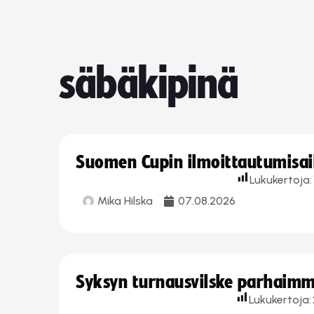
säbäkipinä
Suomen Cupin ilmoittautumisaika
Lukukertoja:
Mika Hilska
07.08.2026
Syksyn turnausvilske parhaimmi
Lukukertoja: