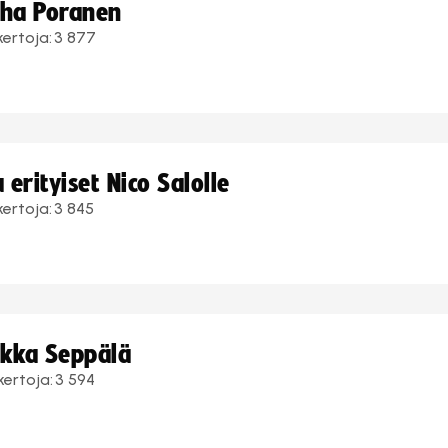
uha Poranen
kertoja:
3 877
erityiset Nico Salolle
kertoja:
3 845
ukka Seppälä
kertoja:
3 594