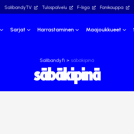
SalibandyTV
Tulospalvelu
F-liiga
Fanikauppa
Sarjat
Harrastaminen
Maajoukkueet
Salibandy.fi
>
säbäkipinä
säbäkipinä