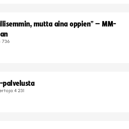
hallisemmin, mutta aina oppien” – MM-
aan
4 736
i-palvelusta
ertoja:
4 231