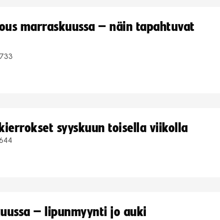
kous marraskuussa – näin tapahtuvat
733
ierrokset syyskuun toisella viikolla
644
uussa – lipunmyynti jo auki