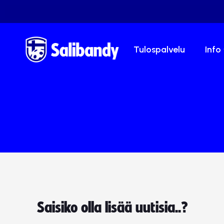
Tulospalvelu
Info
Saisiko olla lisää uutisia..?