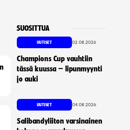
SUOSITTUA
02.08.2026
UUTISET
Champions Cup vauhtiin
an
tässä kuussa – lipunmyynti
jo auki
04.08.2026
UUTISET
Salibandyliiton varsinainen