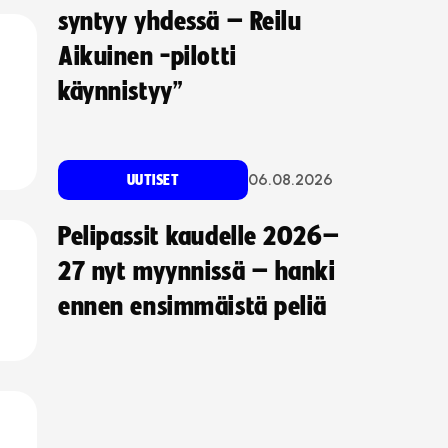
syntyy yhdessä – Reilu
Aikuinen -pilotti
käynnistyy”
06.08.2026
UUTISET
Pelipassit kaudelle 2026–
27 nyt myynnissä – hanki
ennen ensimmäistä peliä