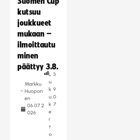
Suomen Cup
kutsuu
joukkueet
mukaan –
ilmoittautu
minen
päättyy 3.8.
L
3
u
Markku
k
9
Huopon
u
0
en
k
7
06.07.2
e
026
r
t
o