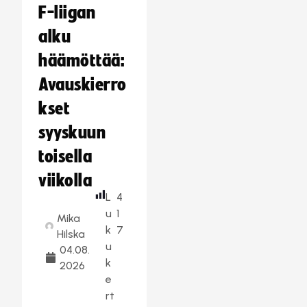
F-liigan
alku
häämöttää:
Avauskierro
kset
syyskuun
toisella
viikolla
L
4
u
1
Mika
k
7
Hilska
u
04.08.
k
2026
e
rt