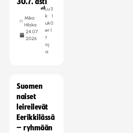
30.7. asti
Lu
3
k
1
Mika
uk
0
Hilska
er
1
24.07.
t
2026
oj
a:
Suomen
naiset
leireilevät
Eerikkilässä
– ryhmään