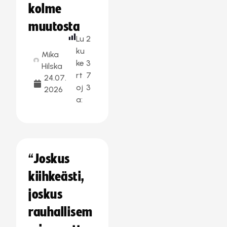
kolme
muutosta
Lu
2
ku
Mika
ke
3
Hilska
rt
7
24.07.
oj
3
2026
a:
“Joskus
kiihkeästi,
joskus
rauhallisem