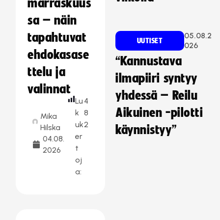
marraskuus
sa – näin
tapahtuvat
05.08.2
UUTISET
026
ehdokasase
“Kannustava
ttelu ja
ilmapiiri syntyy
valinnat
yhdessä – Reilu
Lu
4
Aikuinen -pilotti
k
8
Mika
uk
2
Hilska
käynnistyy”
er
04.08.
t
2026
oj
a: