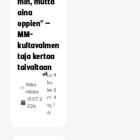
min, mutta
aina
oppien” –
MM-
kultavalmen
taja kertaa
taivaltaan
Lu
4
ku
Mika
ke
5
Hilska
rt
4
13.07.2
oj
1
026
a: