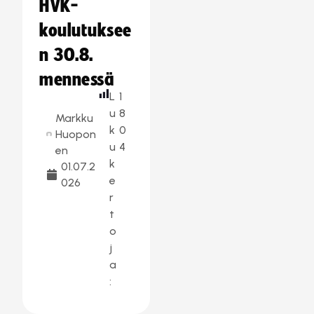
HVK-
koulutuksee
n 30.8.
mennessä
L
1
u
8
Markku
k
0
Huopon
u
4
en
k
01.07.2
e
026
r
t
o
j
a
: