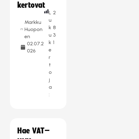
kertovat
L
2
u
Markku
k
8
Huopon
u
3
en
k
1
02.07.2
e
026
r
t
o
j
a
:
Hae VAT–