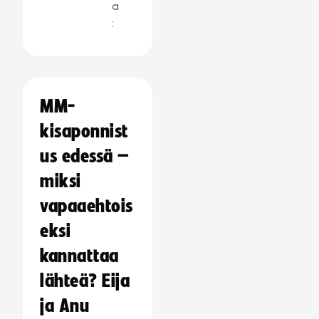
a
:
MM-
kisaponnist
us edessä –
miksi
vapaaehtois
eksi
kannattaa
lähteä? Eija
ja Anu