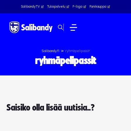
SalibandyTV
Tulospalvelu
F-liiga
Fanikauppa
>
Salibandy.fi
ryhmäpelipassit
ryhmäpelipassit
Saisiko olla lisää uutisia..?