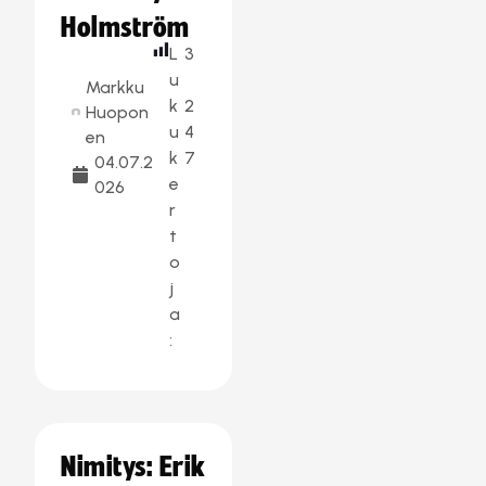
Holmström
L
3
u
Markku
k
2
Huopon
u
4
en
k
7
04.07.2
e
026
r
t
o
j
a
:
Nimitys: Erik