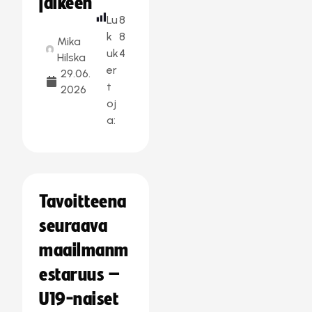
jälkeen
Lu
8
k
8
Mika
uk
4
Hilska
er
29.06.
t
2026
oj
a:
Tavoitteena
seuraava
maailmanm
estaruus –
U19-naiset