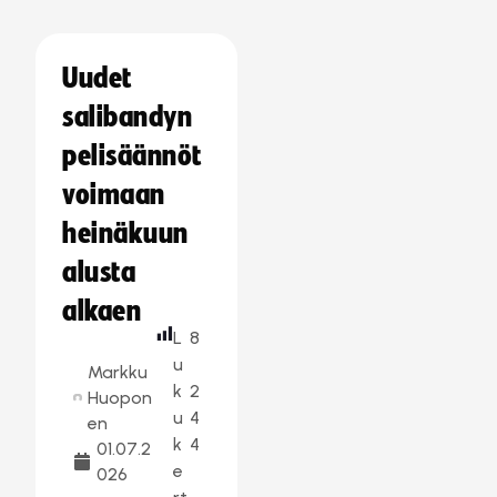
Uudet
salibandyn
pelisäännöt
voimaan
heinäkuun
alusta
alkaen
L
8
u
Markku
k
2
Huopon
u
4
en
k
4
01.07.2
e
026