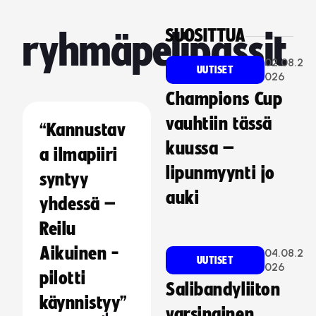
SUOSITTUA
ryhmäpelipassit
02.08.2
UUTISET
026
Champions Cup
vauhtiin tässä
“Kannustav
kuussa –
a ilmapiiri
lipunmyynti jo
syntyy
auki
yhdessä –
Reilu
Aikuinen -
04.08.2
UUTISET
026
pilotti
Salibandyliiton
käynnistyy”
varsinainen