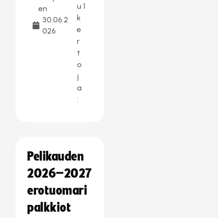
u
1
en
k
30.06.2
e
026
r
t
o
j
a
:
Pelikauden
2026–2027
erotuomari
palkkiot