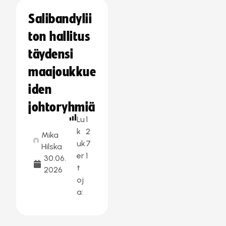
Salibandylii
ton hallitus
täydensi
maajoukkue
iden
johtoryhmiä
Lu
1
k
2
Mika
uk
7
Hilska
er
1
30.06.
t
2026
oj
a: