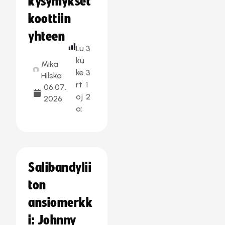
kysymykset
koottiin
yhteen
Lu
3
ku
Mika
ke
3
Hilska
rt
1
06.07.
oj
2
2026
a:
Salibandylii
ton
ansiomerkk
i: Johnny