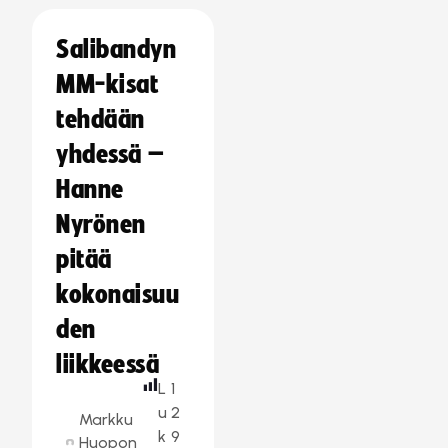
Salibandyn
MM-kisat
tehdään
yhdessä –
Hanne
Nyrönen
pitää
kokonaisuu
den
liikkeessä
L
1
u
2
Markku
k
9
Huopon