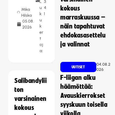
L
3
kokous
u
4
Mika
k
1
Hilska
marraskuussa –
u
05.08.
näin tapahtuvat
k
2026
er
ehdokasasettelu
t
ja valinnat
oj
a:
04.08.2
UUTISET
026
F-liigan alku
Salibandylii
häämöttää:
ton
Avauskierrokset
varsinainen
syyskuun toisella
kokous
viikolla