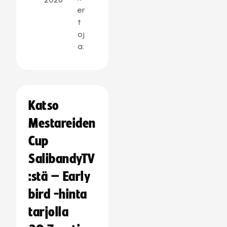
er
t
oj
a:
Katso
Mestareiden
Cup
SalibandyTV
:stä – Early
bird -hinta
tarjolla