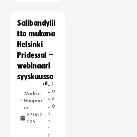
Salibandylii
tto mukana
Helsinki
Pridessa! –
webinaari
syyskuussa
L
1
u
0
Markku
k
6
Huopon
u
0
en
k
29.06.2
e
026
r
t