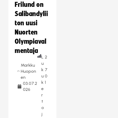
Frilund on
Salibandylii
ton uusi
Nuorten
Olympiaval
mentaja
L
2
u
Markku
k
7
Huopon
u
0
en
k
1
03.07.2
e
026
r
t
o
j