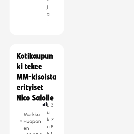
j
a
:
Kotikaupun
ki tekee
MM-kisoista
erityiset
Nico Salolle
L
3
u
Markku
k
7
Huopon
u
8
en
k
1