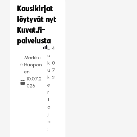
Kausikirjat
löytyvät nyt
Kuvat.fi-
palvelusta
L
4
u
Markku
k
0
Huopon
u
7
en
k
2
10.07.2
e
026
r
t
o
j
a
: