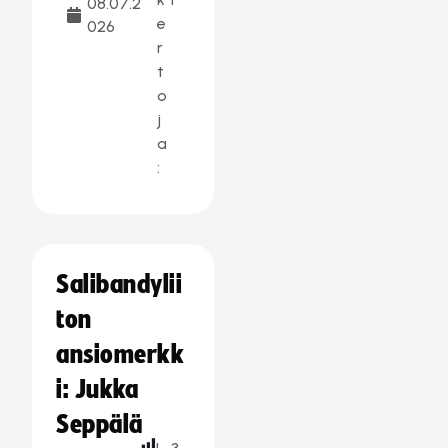
08.07.2
e
026
r
t
o
j
a
:
Salibandylii
ton
ansiomerkk
i: Jukka
Seppälä