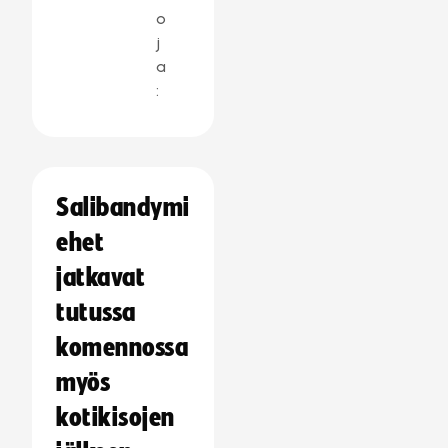
o
j
a
:
Salibandymi
ehet
jatkavat
tutussa
komennossa
myös
kotikisojen