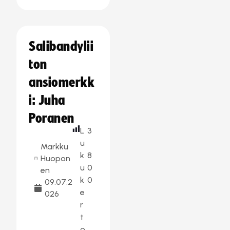
Salibandylii
ton
ansiomerkk
i: Juha
Poranen
L
3
u
Markku
k
8
Huopon
u
0
en
k
0
09.07.2
e
026
r
t
o