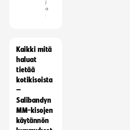
j
a
:
Kaikki mitä
haluat
tietää
kotikisoista
–
Salibandyn
MM-kisojen
käytännön