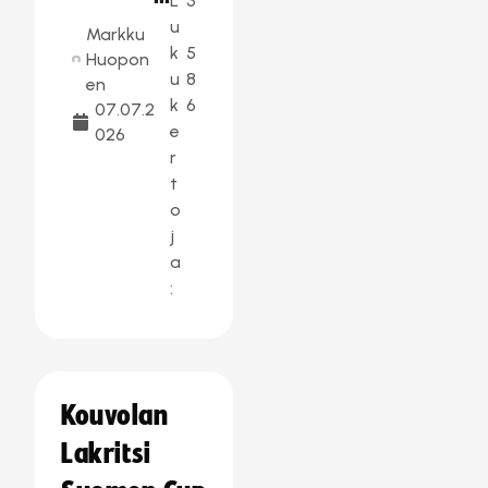
L
3
u
Markku
k
5
Huopon
u
8
en
k
6
07.07.2
e
026
r
t
o
j
a
:
Kouvolan
Lakritsi