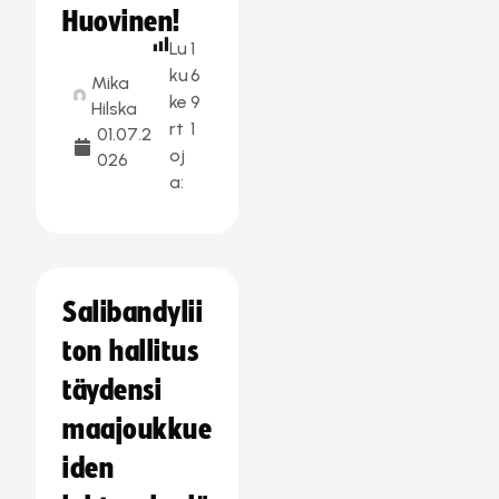
Huovinen!
Lu
1
ku
6
Mika
ke
9
Hilska
rt
1
01.07.2
oj
026
a:
Salibandylii
ton hallitus
täydensi
maajoukkue
iden