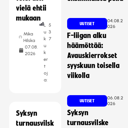
vielä ehtii
mukaan
04.08.2
UUTISET
L
5
026
u
3
Mika
F-liigan alku
k
7
Hilska
häämöttää:
u
07.08.
k
2026
Avauskierrokset
er
syyskuun toisella
t
oj
viikolla
a:
06.08.2
UUTISET
026
Syksyn
Syksyn
turnausvilske
turnausvilsk