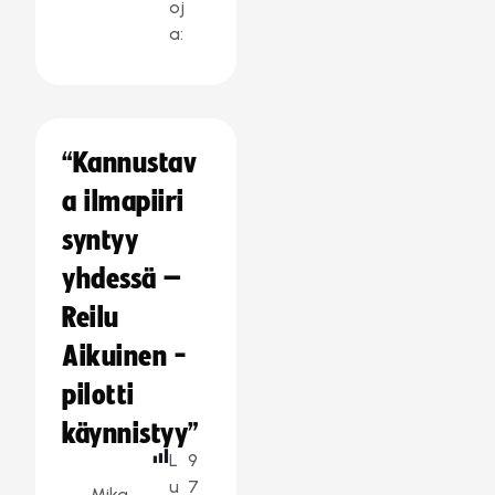
oj
a:
“Kannustav
a ilmapiiri
syntyy
yhdessä –
Reilu
Aikuinen -
pilotti
käynnistyy”
L
9
u
7
Mika