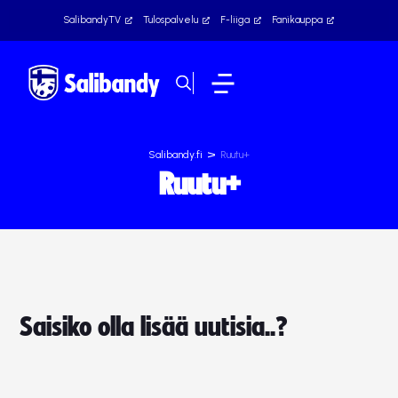
SalibandyTV
Tulospalvelu
F-liiga
Fanikauppa
>
Salibandy.fi
Ruutu+
Ruutu+
Saisiko olla lisää uutisia..?