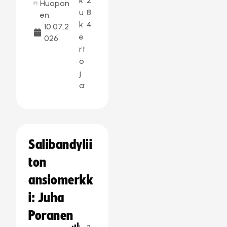
k
2
Huopon
u
8
en
k
4
10.07.2
e
026
rt
o
j
a:
Salibandylii
ton
ansiomerkk
i: Juha
Poranen