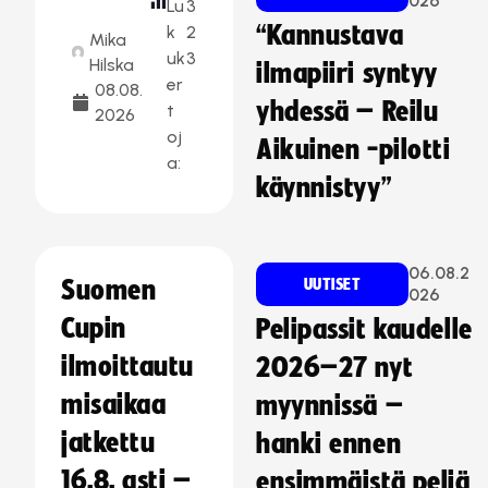
026
Lu
3
“Kannustava
k
2
Mika
uk
3
Hilska
ilmapiiri syntyy
er
08.08.
yhdessä – Reilu
t
2026
oj
Aikuinen -pilotti
a:
käynnistyy”
06.08.2
Suomen
UUTISET
026
Cupin
Pelipassit kaudelle
ilmoittautu
2026–27 nyt
misaikaa
myynnissä –
jatkettu
hanki ennen
16.8. asti –
ensimmäistä peliä