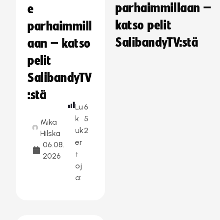
parhaimmillaan –
e
katso pelit
parhaimmill
SalibandyTV:stä
aan – katso
pelit
SalibandyTV
:stä
Lu
6
k
5
Mika
uk
2
Hilska
er
06.08.
t
2026
oj
a: