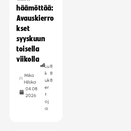
häämöttää:
Avauskierro
kset
syyskuun
toisella
viikolla
Lu
8
k
8
Mika
uk
8
Hilska
er
04.08.
t
2026
oj
a: