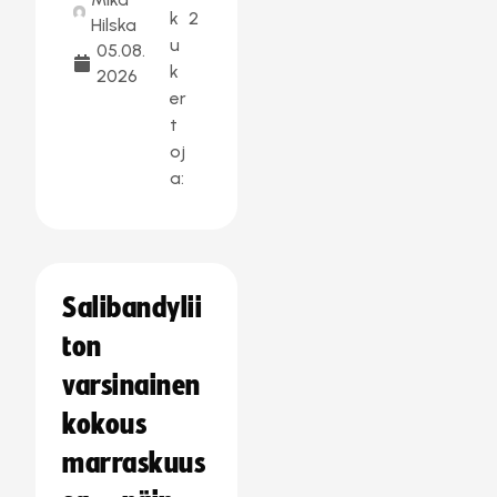
k
2
Hilska
u
05.08.
k
2026
er
t
oj
a:
Salibandylii
ton
varsinainen
kokous
marraskuus