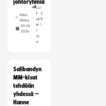
johtoryhmiä
Lu
1
k
2
Mika
uk
8
Hilska
er
1
30.06.
t
2026
oj
a:
Salibandyn
MM-kisat
tehdään
yhdessä –
Hanne