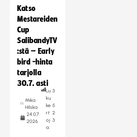
Katso
Mestareiden
Cup
SalibandyTV
:stä – Early
bird -hinta
tarjolla
30.7. asti
Lu
3
ku
Mika
ke
5
Hilska
rt
2
24.07.
oj
3
2026
a: