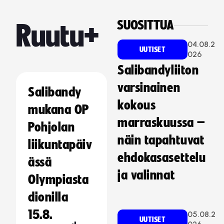
SUOSITTUA
Ruutu+
04.08.2
UUTISET
026
Salibandyliiton
varsinainen
Salibandy
kokous
mukana OP
marraskuussa –
Pohjolan
näin tapahtuvat
liikuntapäiv
ehdokasasettelu
ässä
ja valinnat
Olympiasta
dionilla
15.8.
05.08.2
UUTISET