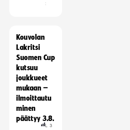
:
Kouvolan
Lakritsi
Suomen Cup
kutsuu
joukkueet
mukaan –
ilmoittautu
minen
päättyy 3.8.
L
3