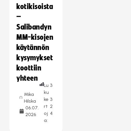
kotikisoista
–
Salibandyn
MM-kisojen
käytännön
kysymykset
koottiin
yhteen
Lu
3
ku
Mika
ke
3
Hilska
rt
2
06.07.
oj
4
2026
a: