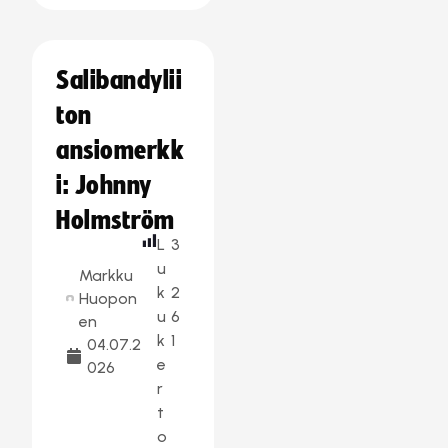
Salibandylii
ton
ansiomerkk
i: Johnny
Holmström
L
3
u
Markku
k
2
Huopon
u
6
en
k
1
04.07.2
e
026
r
t
o