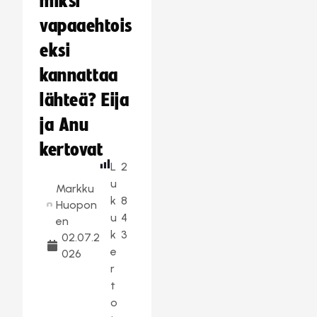
miksi
vapaaehtois
eksi
kannattaa
lähteä? Eija
ja Anu
kertovat
L
2
u
Markku
k
8
Huopon
u
4
en
k
3
02.07.2
e
026
r
t
o