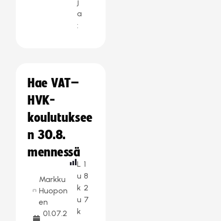
j
a
:
Hae VAT–
HVK-
koulutuksee
n 30.8.
mennessä
L
1
u
8
Markku
k
2
Huopon
u
7
en
k
01.07.2