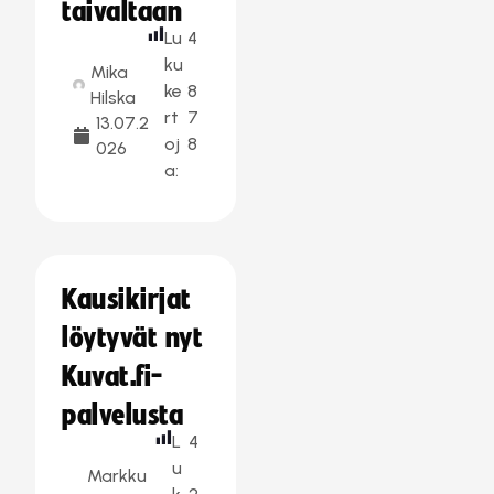
taivaltaan
Lu
4
ku
Mika
ke
8
Hilska
rt
7
13.07.2
oj
8
026
a:
Kausikirjat
löytyvät nyt
Kuvat.fi-
palvelusta
L
4
u
Markku