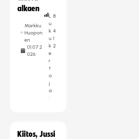
alkaen
L
8
u
Markku
k
4
Huopon
u
1
en
k
2
01.07.2
e
026
r
t
o
j
a
:
Kiitos, Jussi