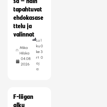
sa – näin
tapahtuvat
ehdokasase
ttelu ja
valinnat
Lu
1
ku
0
Mika
ke
3
Hilska
rt
0
04.08.
oj
2026
a:
F-liigan
alku