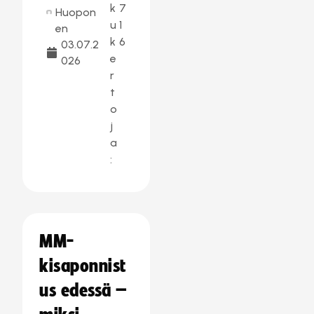
k
7
Huopon
u
1
en
k
6
03.07.2
e
026
r
t
o
j
a
:
MM-
kisaponnist
us edessä –