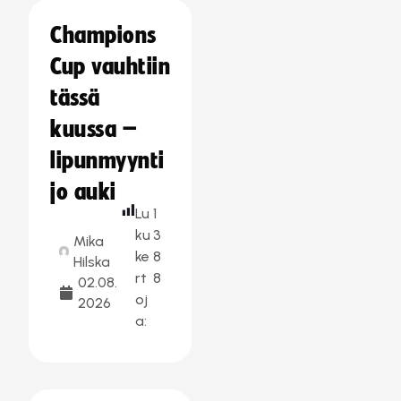
Champions
Cup vauhtiin
tässä
kuussa –
lipunmyynti
jo auki
Lu
1
ku
3
Mika
ke
8
Hilska
rt
8
02.08.
oj
2026
a: