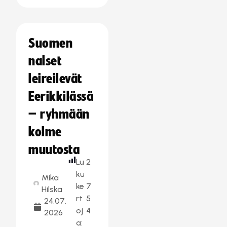
Suomen
naiset
leireilevät
Eerikkilässä
– ryhmään
kolme
muutosta
Lu
2
ku
Mika
ke
7
Hilska
rt
5
24.07.
oj
4
2026
a: