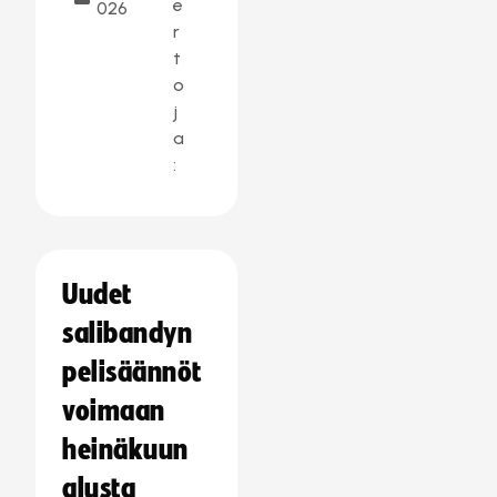
e
026
r
t
o
j
a
:
Uudet
salibandyn
pelisäännöt
voimaan
heinäkuun
alusta