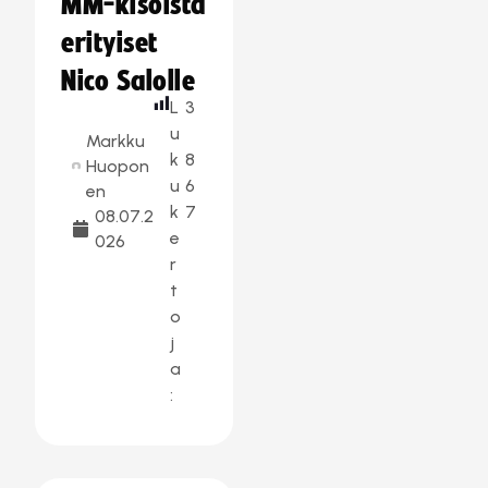
MM-kisoista
erityiset
Nico Salolle
L
3
u
Markku
k
8
Huopon
u
6
en
k
7
08.07.2
e
026
r
t
o
j
a
: