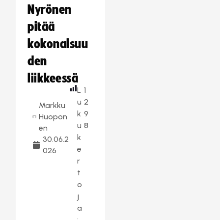
Nyrönen
pitää
kokonaisuu
den
liikkeessä
L
1
u
2
Markku
k
9
Huopon
u
8
en
k
30.06.2
e
026
r
t
o
j
a
: