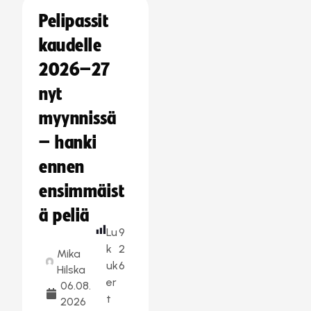
Pelipassit
kaudelle
2026–27
nyt
myynnissä
– hanki
ennen
ensimmäist
ä peliä
Lu
9
k
2
Mika
uk
6
Hilska
er
06.08.
t
2026