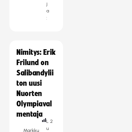
j
a
:
Nimitys: Erik
Frilund on
Salibandylii
ton uusi
Nuorten
Olympiaval
mentaja
L
2
u
Markku