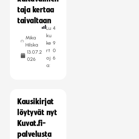
taja kertaa
taivaltaan
Lu
4
ku
Mika
ke
9
Hilska
rt
0
13.07.2
oj
6
026
a:
Kausikirjat
löytyvät nyt
Kuvat.fi-
palvelusta