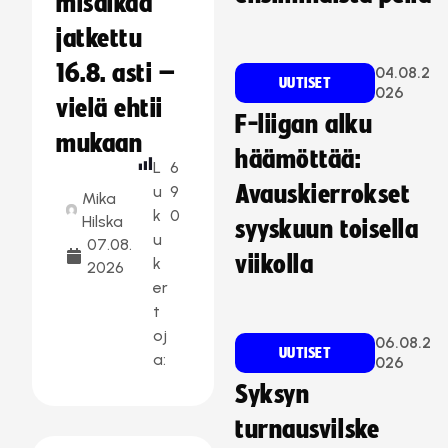
misaikaa
jatkettu
16.8. asti –
04.08.2
UUTISET
026
vielä ehtii
F-liigan alku
mukaan
häämöttää:
L
6
Avauskierrokset
u
9
Mika
k
0
Hilska
syyskuun toisella
u
07.08.
viikolla
k
2026
er
t
oj
06.08.2
UUTISET
a:
026
Syksyn
turnausvilske