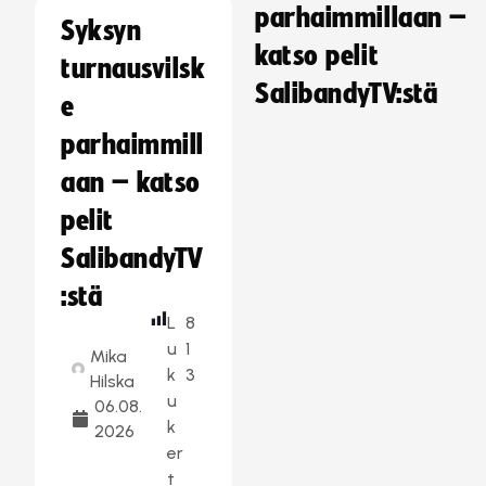
parhaimmillaan –
Syksyn
katso pelit
turnausvilsk
SalibandyTV:stä
e
parhaimmill
aan – katso
pelit
SalibandyTV
:stä
L
8
u
1
Mika
k
3
Hilska
u
06.08.
k
2026
er
t