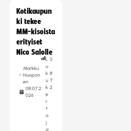
Kotikaupun
ki tekee
MM-kisoista
erityiset
Nico Salolle
L
3
u
Markku
k
8
Huopon
u
7
en
k
2
08.07.2
e
026
r
t
o
j
a