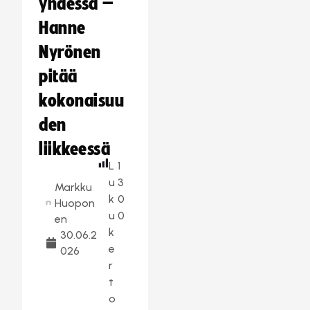
yhdessä –
Hanne
Nyrönen
pitää
kokonaisuu
den
liikkeessä
L
1
u
3
Markku
k
0
Huopon
u
0
en
k
30.06.2
e
026
r
t
o