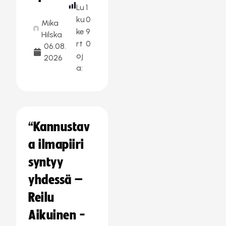
Lu
1
ku
0
Mika
ke
9
Hilska
rt
0
06.08.
oj
2026
a:
“Kannustav
a ilmapiiri
syntyy
yhdessä –
Reilu
Aikuinen -