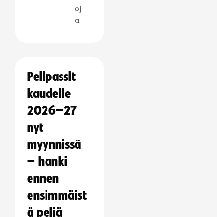
oj
a:
Pelipassit
kaudelle
2026–27
nyt
myynnissä
– hanki
ennen
ensimmäist
ä peliä