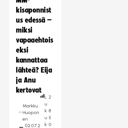
MM-
kisaponnist
us edessä –
miksi
vapaaehtois
eksi
kannattaa
lähteä? Eija
ja Anu
kertovat
L
2
u
Markku
k
8
Huopon
u
5
en
k
0
02.07.2