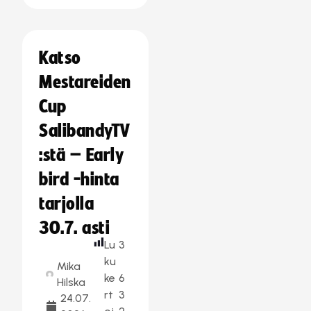
Katso
Mestareiden
Cup
SalibandyTV
:stä – Early
bird -hinta
tarjolla
30.7. asti
Lu
3
ku
Mika
ke
6
Hilska
rt
3
24.07.