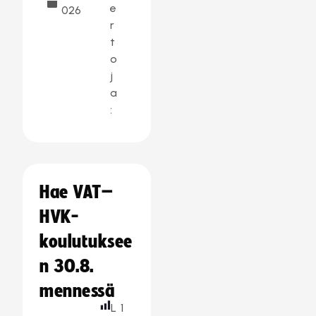
e
026
r
t
o
j
a
:
Hae VAT–
HVK-
koulutuksee
n 30.8.
mennessä
L
1