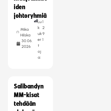
iden
johtoryhmiä
Lu
1
k
2
Mika
uk
9
Hilska
er
1
30.06.
t
2026
oj
a:
Salibandyn
MM-kisat
tehdään