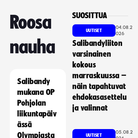
SUOSITTUA
Roosa
04.08.2
UUTISET
026
nauha
Salibandyliiton
varsinainen
kokous
marraskuussa –
Salibandy
näin tapahtuvat
mukana OP
ehdokasasettelu
Pohjolan
ja valinnat
liikuntapäiv
ässä
05.08.2
Olympiasta
UUTISET