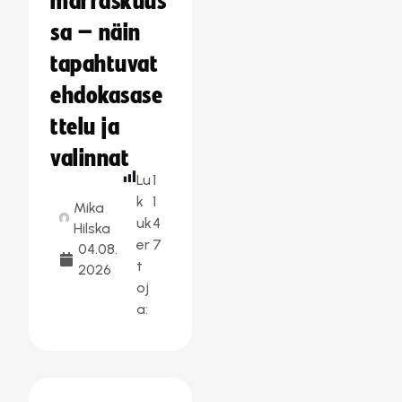
marraskuus
sa – näin
tapahtuvat
ehdokasase
ttelu ja
valinnat
Lu
1
k
1
Mika
uk
4
Hilska
er
7
04.08.
t
2026
oj
a: