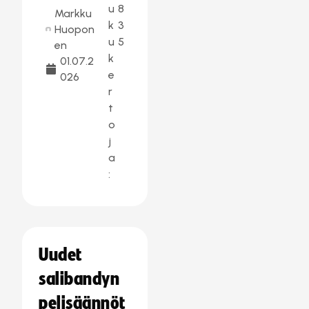
u
8
Markku
k
3
Huopon
u
5
en
k
01.07.2
e
026
r
t
o
j
a
:
Uudet
salibandyn
pelisäännöt