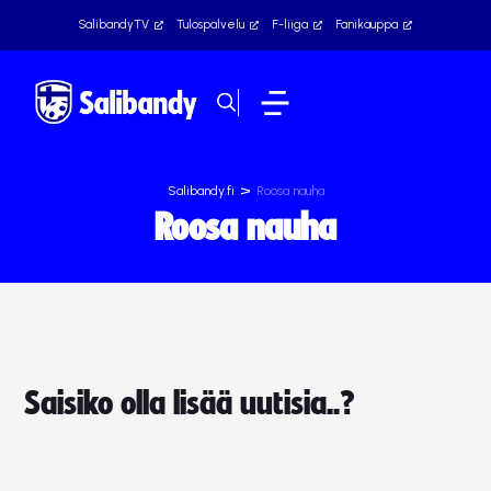
SalibandyTV
Tulospalvelu
F-liiga
Fanikauppa
>
Salibandy.fi
Roosa nauha
Roosa nauha
Saisiko olla lisää uutisia..?