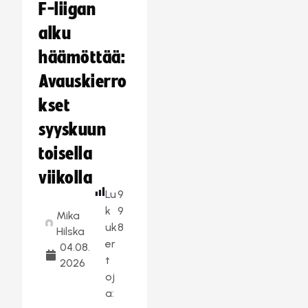
F-liigan
alku
häämöttää:
Avauskierro
kset
syyskuun
toisella
viikolla
Lu
9
k
9
Mika
uk
8
Hilska
er
04.08.
t
2026
oj
a: