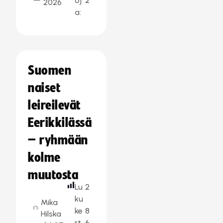
oj
2
2026
a:
Suomen
naiset
leireilevät
Eerikkilässä
– ryhmään
kolme
muutosta
Lu
2
ku
Mika
ke
8
Hilska
rt
6