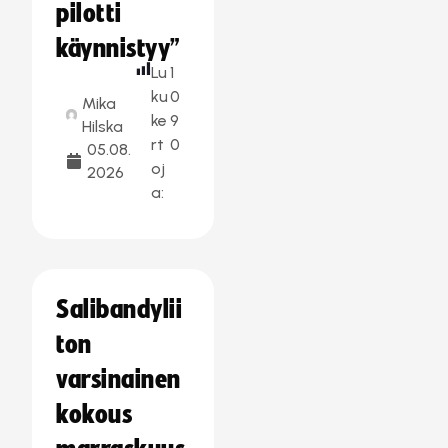
pilotti
käynnistyy”
Lu
1
ku
0
Mika
ke
9
Hilska
rt
0
05.08.
oj
2026
a:
Salibandylii
ton
varsinainen
kokous