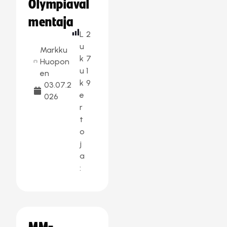
Olympiaval
mentaja
L
2
u
Markku
k
7
Huopon
u
1
en
k
9
03.07.2
e
026
r
t
o
j
a
: