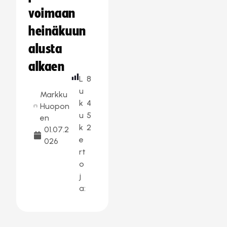
voimaan
heinäkuun
alusta
alkaen
L
8
u
Markku
k
4
Huopon
u
5
en
k
2
01.07.2
e
026
rt
o
j
a: