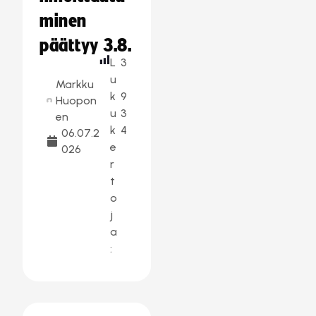
minen
päättyy 3.8.
L
3
u
Markku
k
9
Huopon
u
3
en
k
4
06.07.2
e
026
r
t
o
j
a
: