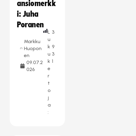
ansiomerkk
i: Juha
Poranen
L
3
u
Markku
k
9
Huopon
u
3
en
k
1
09.07.2
e
026
r
t
o
j
a
: