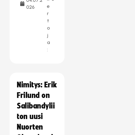
04.07.2
e
026
r
t
o
j
a
:
Nimitys: Erik
Frilund on
Salibandylii
ton uusi
Nuorten