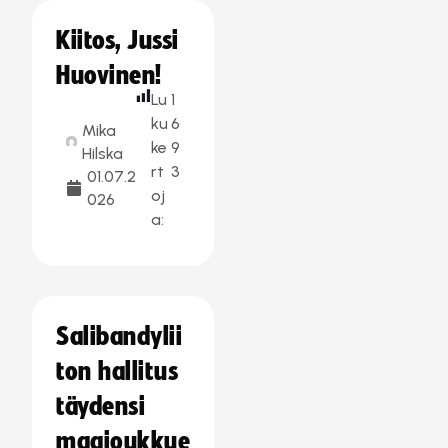
Kiitos, Jussi
Huovinen!
Lu
1
ku
6
Mika
ke
9
Hilska
rt
3
01.07.2
oj
026
a:
Salibandylii
ton hallitus
täydensi
maajoukkue