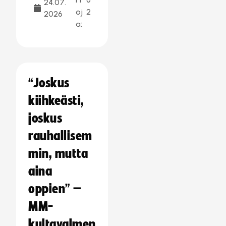
24.07.
oj
2
2026
a:
“Joskus
kiihkeästi,
joskus
rauhallisem
min, mutta
aina
oppien” –
MM-
kultavalmen