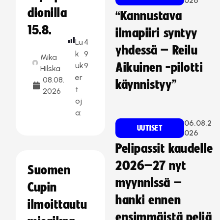
026
dionilla
“Kannustava
15.8.
ilmapiiri syntyy
Lu
4
yhdessä – Reilu
k
9
Mika
uk
9
Aikuinen -pilotti
Hilska
er
08.08.
käynnistyy”
t
2026
oj
a:
06.08.2
UUTISET
026
Pelipassit kaudelle
2026–27 nyt
Suomen
myynnissä –
Cupin
hanki ennen
ilmoittautu
ensimmäistä peliä