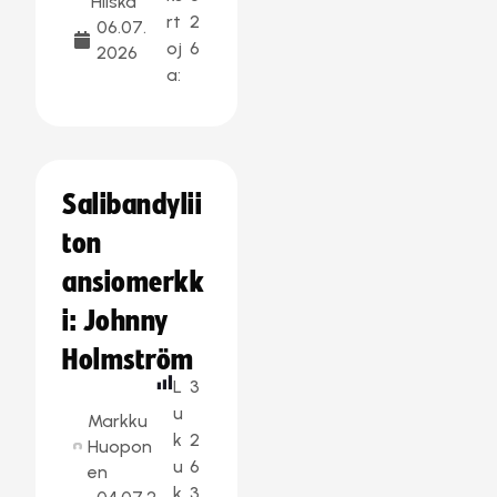
Hilska
rt
2
06.07.
oj
6
2026
a:
Salibandylii
ton
ansiomerkk
i: Johnny
Holmström
L
3
u
Markku
k
2
Huopon
u
6
en
k
3