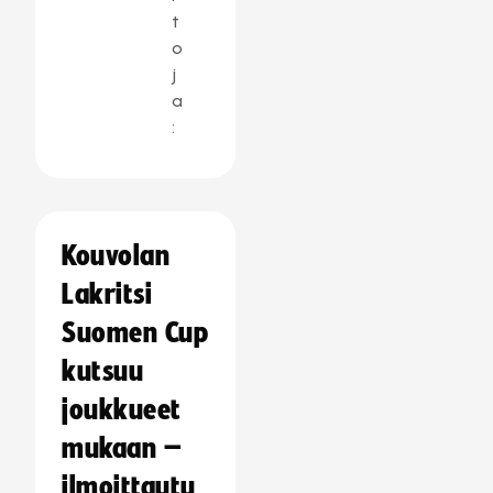
t
o
j
a
:
Kouvolan
Lakritsi
Suomen Cup
kutsuu
joukkueet
mukaan –
ilmoittautu