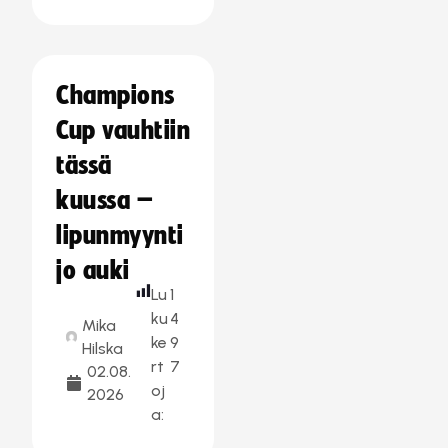
Champions
Cup vauhtiin
tässä
kuussa –
lipunmyynti
jo auki
Lu
1
ku
4
Mika
ke
9
Hilska
rt
7
02.08.
oj
2026
a: