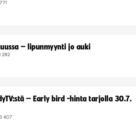
771
uussa – lipunmyynti jo auki
1 282
TV:stä – Early bird -hinta tarjolla 30.7.
3 407