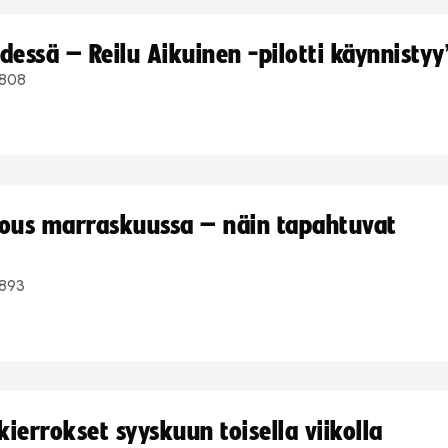
dessä – Reilu Aikuinen -pilotti käynnistyy
808
kous marraskuussa – näin tapahtuvat
893
ierrokset syyskuun toisella viikolla