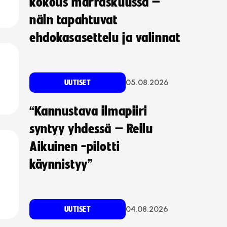
kokous marraskuussa –
näin tapahtuvat
ehdokasasettelu ja valinnat
05.08.2026
UUTISET
“Kannustava ilmapiiri
syntyy yhdessä – Reilu
Aikuinen -pilotti
käynnistyy”
04.08.2026
UUTISET