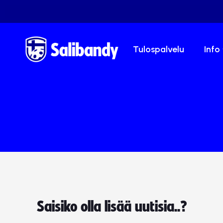
Tulospalvelu
Info
Saisiko olla lisää uutisia..?