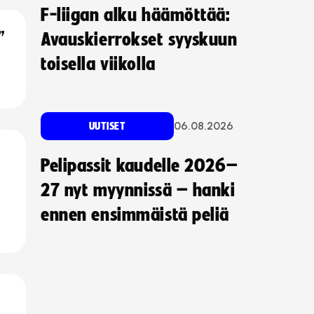
F-liigan alku häämöttää:
”
Avauskierrokset syyskuun
toisella viikolla
06.08.2026
UUTISET
Pelipassit kaudelle 2026–
27 nyt myynnissä – hanki
ennen ensimmäistä peliä