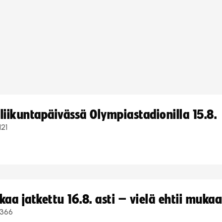
iikuntapäivässä Olympiastadionilla 15.8.
121
a jatkettu 16.8. asti – vielä ehtii muka
366