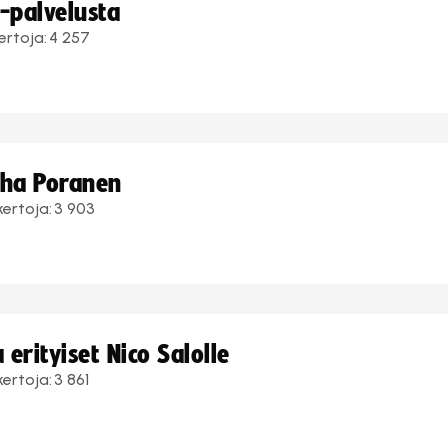
i-palvelusta
ertoja:
4 257
uha Poranen
kertoja:
3 903
erityiset Nico Salolle
kertoja:
3 861