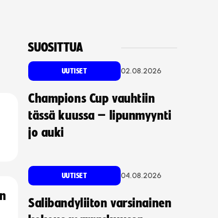
SUOSITTUA
02.08.2026
UUTISET
Champions Cup vauhtiin
tässä kuussa – lipunmyynti
jo auki
04.08.2026
UUTISET
an
Salibandyliiton varsinainen