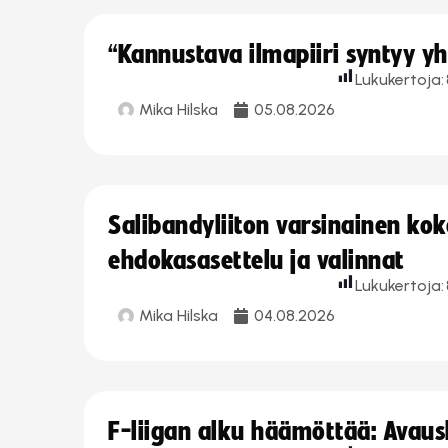
“Kannustava ilmapiiri syntyy yh
Lukukertoja:
Mika Hilska
05.08.2026
Salibandyliiton varsinainen ko
ehdokasasettelu ja valinnat
Lukukertoja:
Mika Hilska
04.08.2026
F-liigan alku häämöttää: Avausk