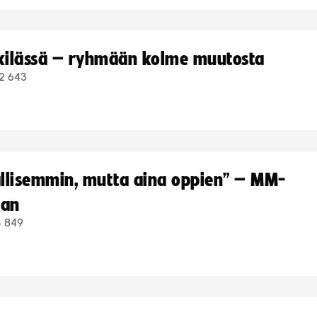
kkilässä – ryhmään kolme muutosta
2 643
hallisemmin, mutta aina oppien” – MM-
aan
4 849