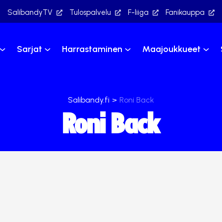
SalibandyTV
Tulospalvelu
F-liiga
Fanikauppa
Sarjat
Harrastaminen
Maajoukkueet
Salibandy.fi
>
Roni Back
Roni Back