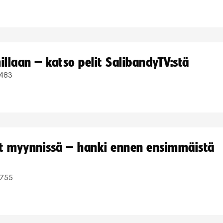
llaan – katso pelit SalibandyTV:stä
483
yt myynnissä – hanki ennen ensimmäistä
755