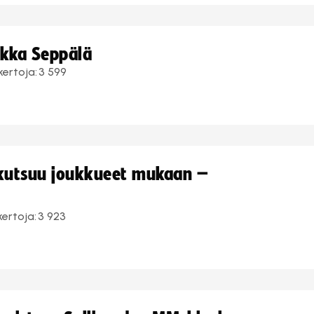
ukka Seppälä
kertoja:
3 599
 kutsuu joukkueet mukaan –
kertoja:
3 923