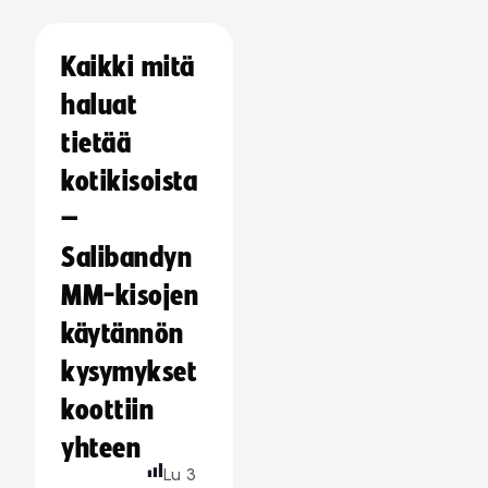
Kaikki mitä
haluat
tietää
kotikisoista
–
Salibandyn
MM-kisojen
käytännön
kysymykset
koottiin
yhteen
Lu
3