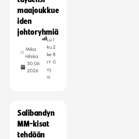
maajoukkue
iden
johtoryhmiä
Lu
1
ku
2
Mika
ke
8
Hilska
rt
0
30.06.
oj
2026
a:
Salibandyn
MM-kisat
tehdään