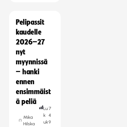
Pelipassit
kaudelle
2026–27
nyt
myynnissä
– hanki
ennen
ensimmäist
ä peliä
Lu
7
k
4
Mika
uk
9
Hilska