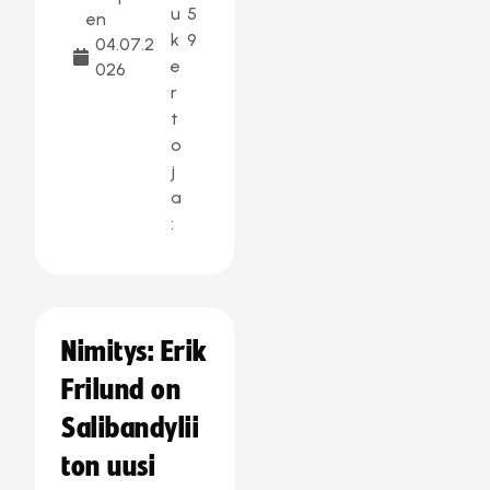
u
5
en
k
9
04.07.2
e
026
r
t
o
j
a
:
Nimitys: Erik
Frilund on
Salibandylii
ton uusi