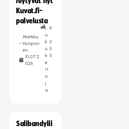
löytyvät nyt
Kuvat.fi-
palvelusta
L
4
u
Markku
k
2
Huopon
u
5
en
k
5
10.07.2
e
026
rt
o
j
a:
Salibandylii