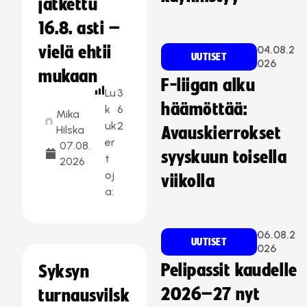
jatkettu
16.8. asti –
vielä ehtii
04.08.2
UUTISET
026
mukaan
F-liigan alku
Lu
3
häämöttää:
k
6
Mika
uk
2
Hilska
Avauskierrokset
er
07.08.
syyskuun toisella
t
2026
oj
viikolla
a:
06.08.2
UUTISET
026
Pelipassit kaudelle
Syksyn
2026–27 nyt
turnausvilsk