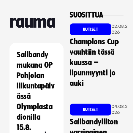
SUOSITTUA
rauma
02.08.2
UUTISET
026
Champions Cup
vauhtiin tässä
Salibandy
kuussa –
mukana OP
lipunmyynti jo
Pohjolan
auki
liikuntapäiv
ässä
Olympiasta
04.08.2
UUTISET
026
dionilla
Salibandyliiton
15.8.
varsinainen