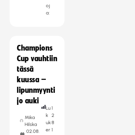
oj
a:
Champions
Cup vauhtiin
tässä
kuussa –
lipunmyynti
jo auki
Lu
1
k
2
Mika
uk
8
Hilska
er
1
02.08.