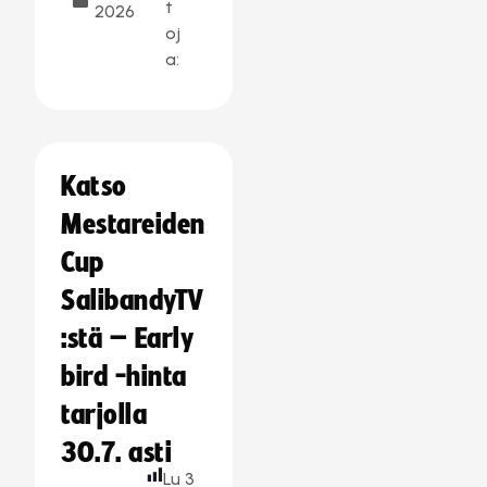
t
2026
oj
a:
Katso
Mestareiden
Cup
SalibandyTV
:stä – Early
bird -hinta
tarjolla
30.7. asti
Lu
3