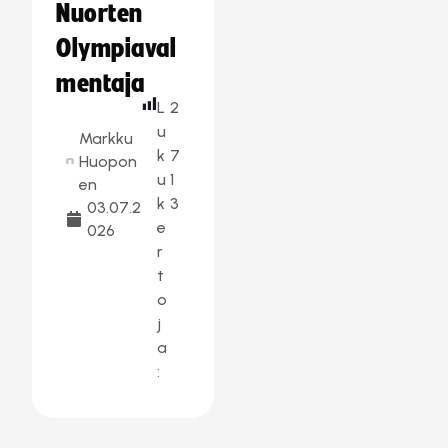
Nuorten
Olympiaval
mentaja
L
2
u
Markku
k
7
Huopon
u
1
en
k
3
03.07.2
e
026
r
t
o
j
a
: