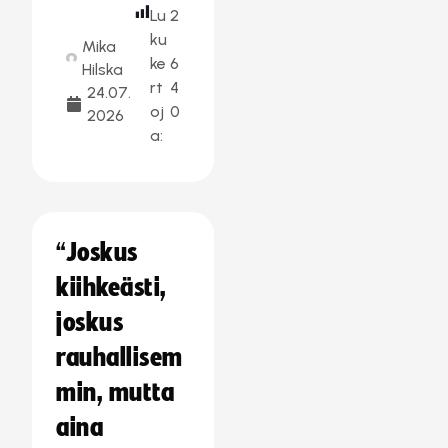
Lu
2
ku
Mika
ke
6
Hilska
rt
4
24.07.
oj
0
2026
a:
“Joskus
kiihkeästi,
joskus
rauhallisem
min, mutta
aina