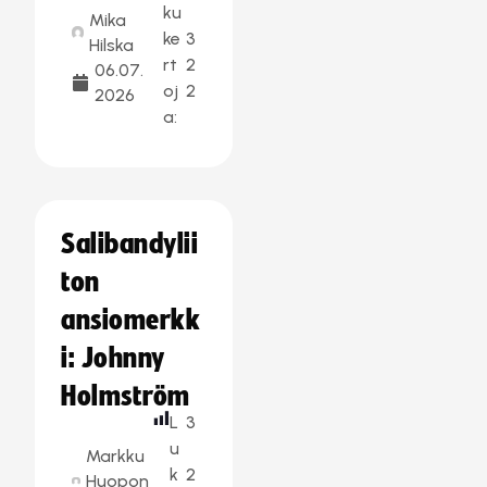
ku
Mika
ke
3
Hilska
rt
2
06.07.
oj
2
2026
a:
Salibandylii
ton
ansiomerkk
i: Johnny
Holmström
L
3
u
Markku
k
2
Huopon