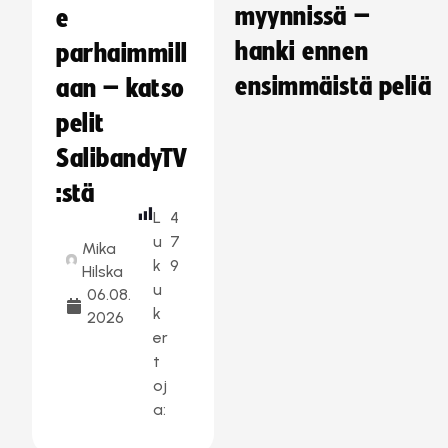
myynnissä –
e
hanki ennen
parhaimmill
ensimmäistä peliä
aan – katso
pelit
SalibandyTV
:stä
L
4
u
7
Mika
k
9
Hilska
u
06.08.
k
2026
er
t
oj
a: