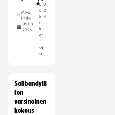
L
8
u
0
Mika
k
4
Hilska
u
05.08.
k
2026
er
t
oj
a:
Salibandylii
ton
varsinainen
kokous