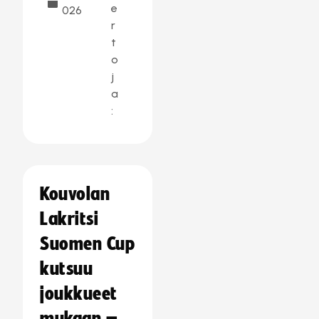
e
026
r
t
o
j
a
:
Kouvolan
Lakritsi
Suomen Cup
kutsuu
joukkueet