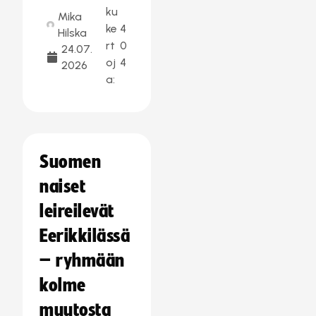
ku
Mika
ke
4
Hilska
rt
0
24.07.
oj
4
2026
a:
Suomen
naiset
leireilevät
Eerikkilässä
– ryhmään
kolme
muutosta