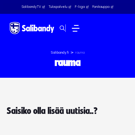
SalibandyTV
Tulospalvelu
F-liiga
Fanikauppa
>
Salibandy.fi
rauma
rauma
Saisiko olla lisää uutisia..?