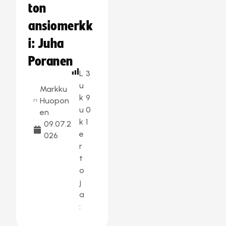
ton
ansiomerkk
i: Juha
Poranen
L
3
u
Markku
k
9
Huopon
u
0
en
k
1
09.07.2
e
026
r
t
o
j
a
: