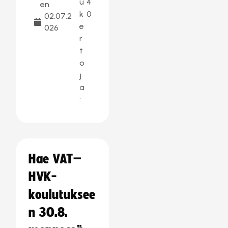
u
4
en
k
0
02.07.2
e
026
r
t
o
j
a
:
Hae VAT–
HVK-
koulutuksee
n 30.8.