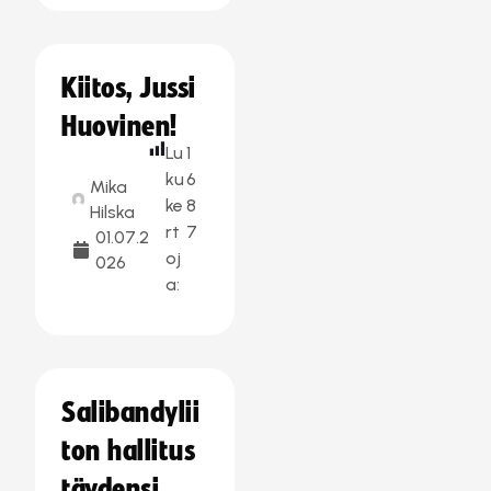
Kiitos, Jussi
Huovinen!
Lu
1
ku
6
Mika
ke
8
Hilska
rt
7
01.07.2
oj
026
a:
Salibandylii
ton hallitus
täydensi