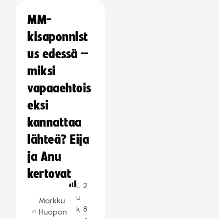
MM-
kisaponnist
us edessä –
miksi
vapaaehtois
eksi
kannattaa
lähteä? Eija
ja Anu
kertovat
L
2
u
Markku
k
8
Huopon