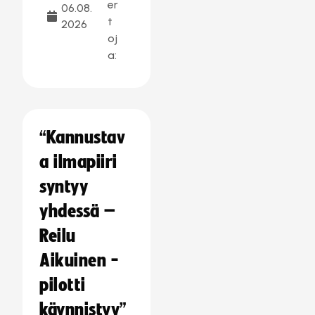
er
06.08.
t
2026
oj
a:
“Kannustav
a ilmapiiri
syntyy
yhdessä –
Reilu
Aikuinen -
pilotti
käynnistyy”