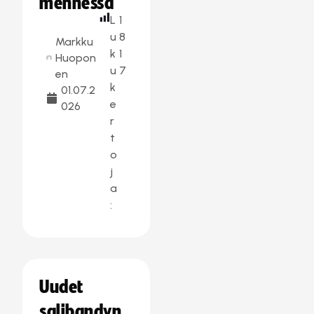
mennessä
L
1
u
8
Markku
k
1
Huopon
u
7
en
k
01.07.2
e
026
r
t
o
j
a
:
Uudet
salibandyn