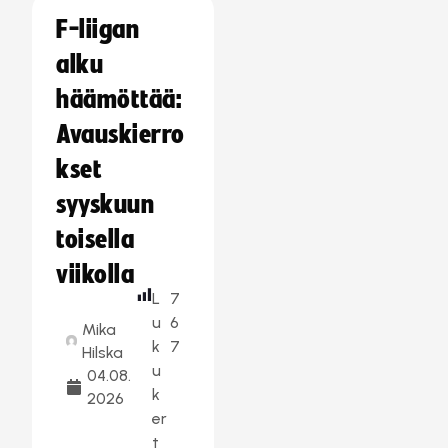
F-liigan
alku
häämöttää:
Avauskierro
kset
syyskuun
toisella
viikolla
L
7
u
6
Mika
k
7
Hilska
u
04.08.
k
2026
er
t