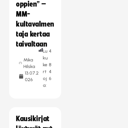
oppien” –
MM-
kultavalmen
taja kertaa
taivaltaan
Lu
4
ku
Mika
ke
8
Hilska
rt
4
13.07.2
oj
6
026
a:
Kausikirjat