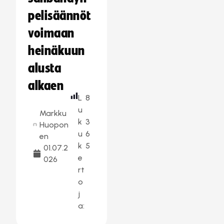
pelisäännöt
voimaan
heinäkuun
alusta
alkaen
L
8
u
Markku
k
3
Huopon
u
6
en
k
5
01.07.2
e
026
rt
o
j
a: