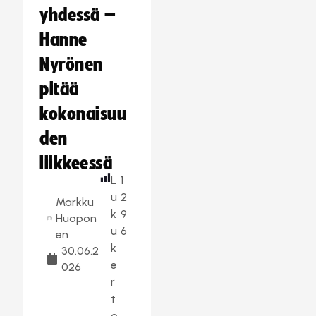
yhdessä –
Hanne
Nyrönen
pitää
kokonaisuu
den
liikkeessä
L
1
u
2
Markku
k
9
Huopon
u
6
en
k
30.06.2
e
026
r
t
o