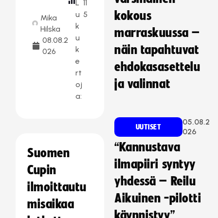
L
11
kokous
u
5
Mika
k
Hilska
marraskuussa –
u
08.08.2
näin tapahtuvat
k
026
e
ehdokasasettelu
rt
ja valinnat
oj
a:
05.08.2
UUTISET
026
“Kannustava
Suomen
ilmapiiri syntyy
Cupin
yhdessä – Reilu
ilmoittautu
Aikuinen -pilotti
misaikaa
käynnistyy”