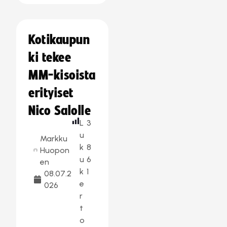
Kotikaupun
ki tekee
MM-kisoista
erityiset
Nico Salolle
L
3
u
Markku
k
8
Huopon
u
6
en
k
1
08.07.2
e
026
r
t
o