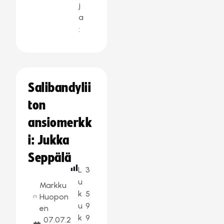
j
a
:
Salibandylii
ton
ansiomerkk
i: Jukka
Seppälä
L
3
u
Markku
k
5
Huopon
u
9
en
k
9
07.07.2