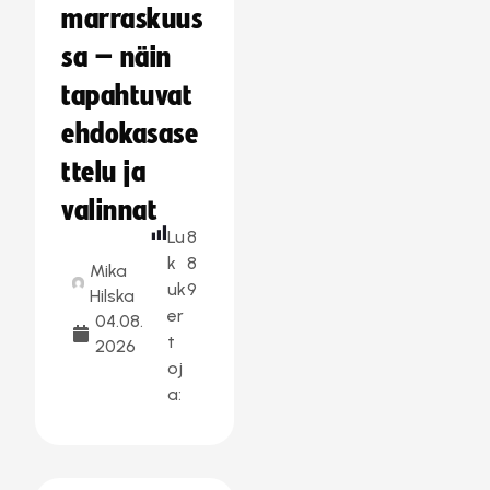
marraskuus
sa – näin
tapahtuvat
ehdokasase
ttelu ja
valinnat
Lu
8
k
8
Mika
uk
9
Hilska
er
04.08.
t
2026
oj
a: