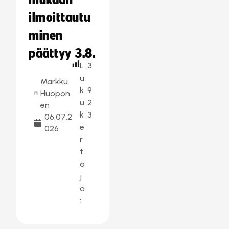
mukaan –
ilmoittautu
minen
päättyy 3.8.
L
3
u
Markku
k
9
Huopon
u
2
en
k
3
06.07.2
e
026
r
t
o
j
a
: