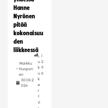
Hanne
Nyrönen
pitää
kokonaisuu
den
liikkeessä
L
1
u
2
Markku
k
9
Huopon
u
6
en
k
30.06.2
e
026
r
t
o
j