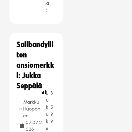
a
:
Salibandylii
ton
ansiomerkk
i: Jukka
Seppälä
L
3
u
Markku
k
5
Huopon
u
9
en
k
9
07.07.2
e
026