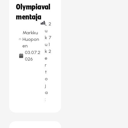
Olympiaval
mentaja
L
2
u
Markku
k
7
Huopon
u
1
en
k
2
03.07.2
e
026
r
t
o
j
a
: