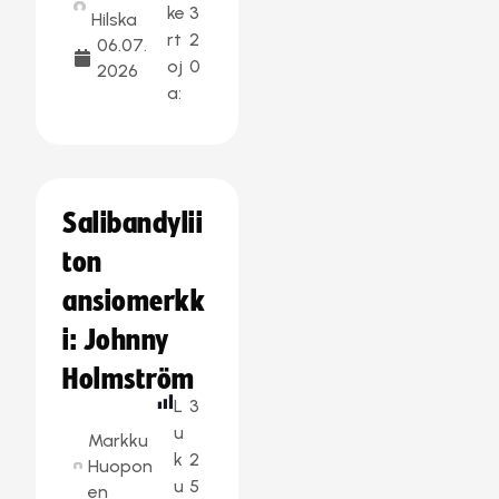
ke
3
Hilska
rt
2
06.07.
oj
0
2026
a:
Salibandylii
ton
ansiomerkk
i: Johnny
Holmström
L
3
u
Markku
k
2
Huopon
u
5
en