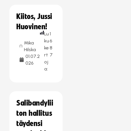
Kiitos, Jussi
Huovinen!
Lu
1
ku
6
Mika
ke
8
Hilska
rt
7
01.07.2
oj
026
a:
Salibandylii
ton hallitus
täydensi