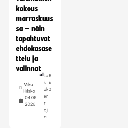
kokous
marraskuus
sa – näin
tapahtuvat
ehdokasase
ttelu ja
valinnat
Lu
8
k
6
Mika
uk
3
Hilska
er
04.08.
t
2026
oj
a: