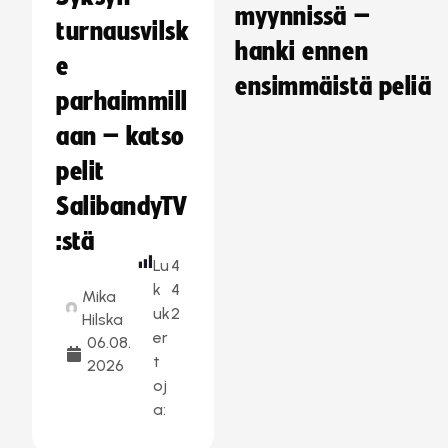
myynnissä –
turnausvilsk
hanki ennen
e
ensimmäistä peliä
parhaimmill
aan – katso
pelit
SalibandyTV
:stä
Lu
4
k
4
Mika
uk
2
Hilska
er
06.08.
t
2026
oj
a: