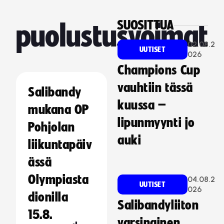
SUOSITTUA
puolustusvoimat
02.08.2
UUTISET
026
Champions Cup
vauhtiin tässä
Salibandy
kuussa –
mukana OP
lipunmyynti jo
Pohjolan
auki
liikuntapäiv
ässä
Olympiasta
04.08.2
UUTISET
026
dionilla
Salibandyliiton
15.8.
varsinainen