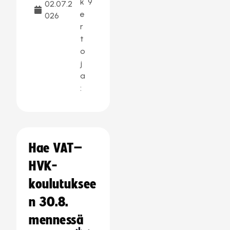
k
9
02.07.2
e
026
r
t
o
j
a
:
Hae VAT–
HVK-
koulutuksee
n 30.8.
mennessä