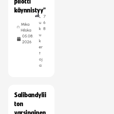
pilotti
käynnistyy”
L
7
u
6
Mika
k
8
Hilska
u
05.08.
k
2026
er
t
oj
a:
Salibandylii
ton
varsinainen