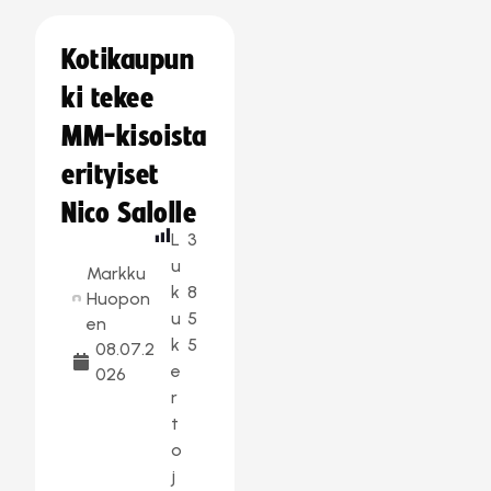
Kotikaupun
ki tekee
MM-kisoista
erityiset
Nico Salolle
L
3
u
Markku
k
8
Huopon
u
5
en
k
5
08.07.2
e
026
r
t
o
j