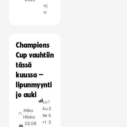
oj
a:
Champions
Cup vauhtiin
tässä
kuussa –
lipunmyynti
jo auki
Lu
1
ku
2
Mika
ke
6
Hilska
rt
3
02.08.