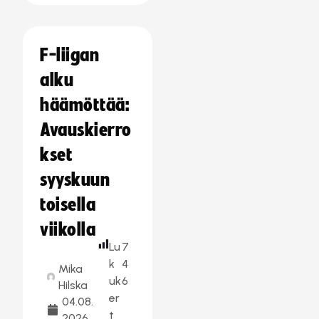
F-liigan
alku
häämöttää:
Avauskierro
kset
syyskuun
toisella
viikolla
Lu
7
k
4
Mika
uk
6
Hilska
er
04.08.
t
2026