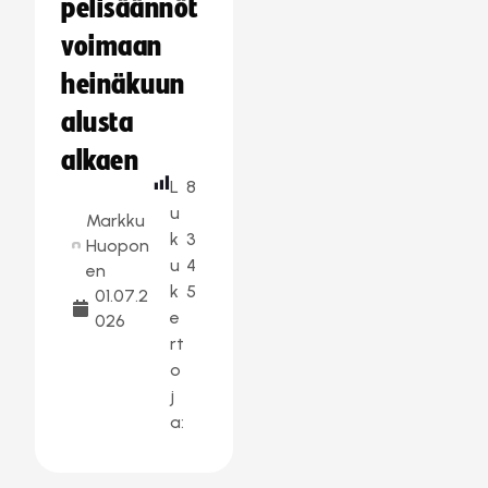
pelisäännöt
voimaan
heinäkuun
alusta
alkaen
L
8
u
Markku
k
3
Huopon
u
4
en
k
5
01.07.2
e
026
rt
o
j
a: