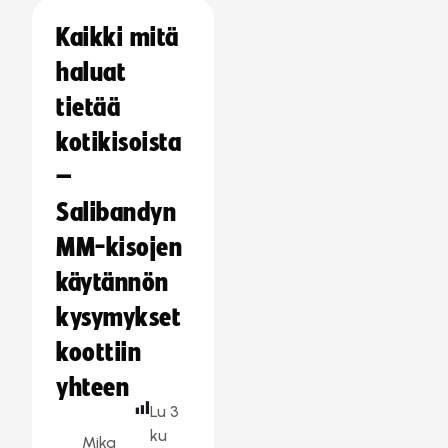
Kaikki mitä
haluat
tietää
kotikisoista
–
Salibandyn
MM-kisojen
käytännön
kysymykset
koottiin
yhteen
Lu
3
ku
Mika