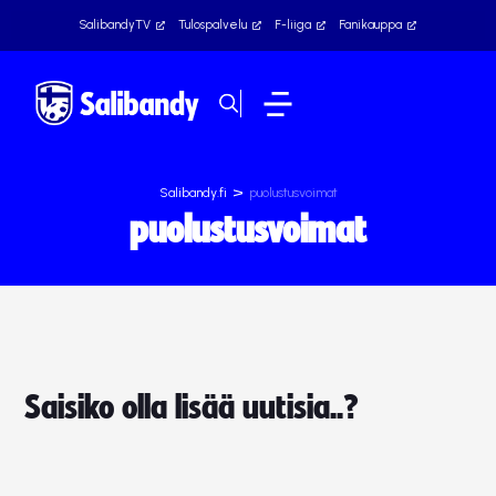
SalibandyTV
Tulospalvelu
F-liiga
Fanikauppa
>
Salibandy.fi
puolustusvoimat
puolustusvoimat
Saisiko olla lisää uutisia..?