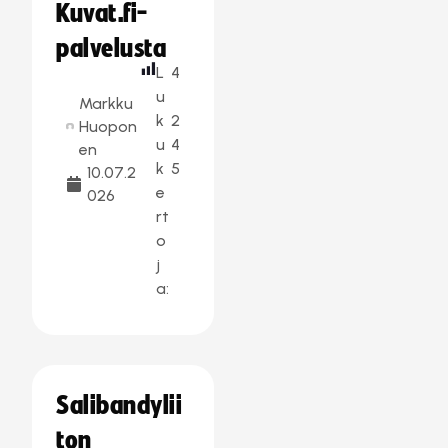
Kuvat.fi-
palvelusta
L
4
u
Markku
k
2
Huopon
u
4
en
k
5
10.07.2
e
026
rt
o
j
a:
Salibandylii
ton