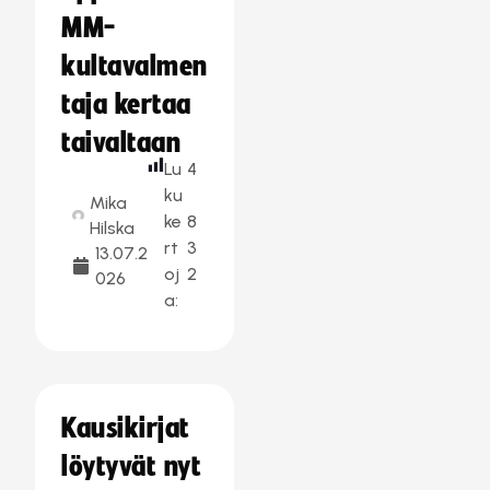
MM-
kultavalmen
taja kertaa
taivaltaan
Lu
4
ku
Mika
ke
8
Hilska
rt
3
13.07.2
oj
2
026
a:
Kausikirjat
löytyvät nyt