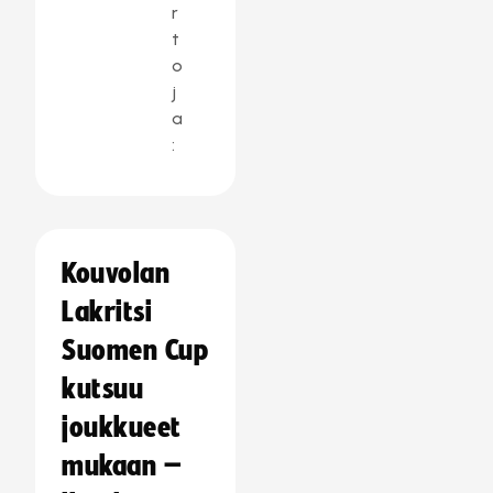
r
t
o
j
a
:
Kouvolan
Lakritsi
Suomen Cup
kutsuu
joukkueet
mukaan –