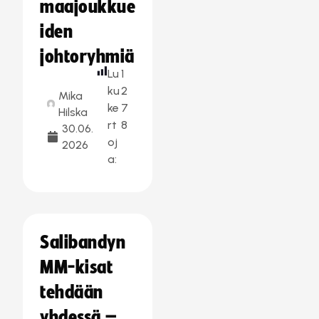
maajoukkue
iden
johtoryhmiä
Lu
1
ku
2
Mika
ke
7
Hilska
rt
8
30.06.
oj
2026
a:
Salibandyn
MM-kisat
tehdään
yhdessä –