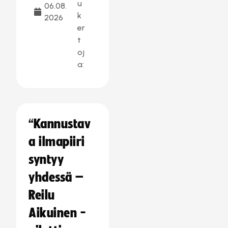
u
06.08.
k
2026
er
t
oj
a:
“Kannustav
a ilmapiiri
syntyy
yhdessä –
Reilu
Aikuinen -