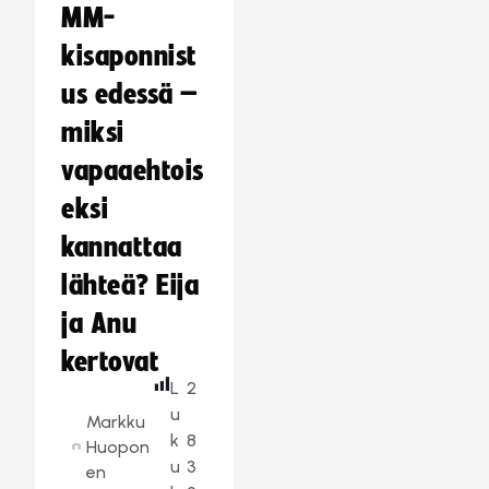
MM-
kisaponnist
us edessä –
miksi
vapaaehtois
eksi
kannattaa
lähteä? Eija
ja Anu
kertovat
L
2
u
Markku
k
8
Huopon
u
3
en