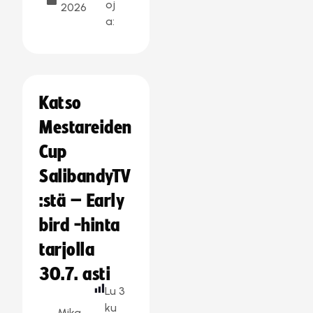
oj
2026
a:
Katso
Mestareiden
Cup
SalibandyTV
:stä – Early
bird -hinta
tarjolla
30.7. asti
Lu
3
ku
Mika