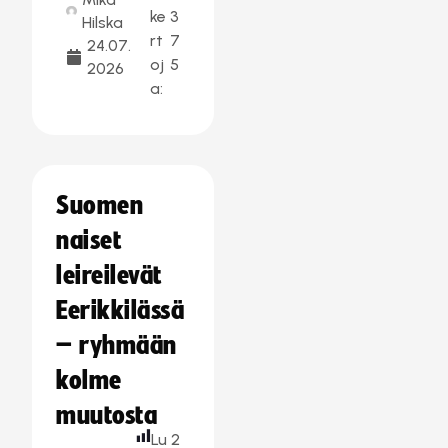
ke
3
Hilska
rt
7
24.07.
oj
5
2026
a:
Suomen
naiset
leireilevät
Eerikkilässä
– ryhmään
kolme
muutosta
Lu
2