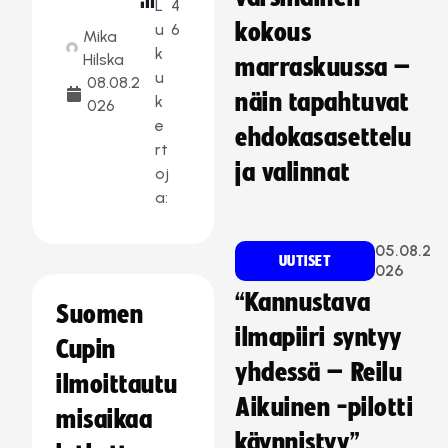
L
4
kokous
u
6
Mika
k
Hilska
marraskuussa –
u
08.08.2
näin tapahtuvat
k
026
e
ehdokasasettelu
rt
ja valinnat
oj
a:
05.08.2
UUTISET
026
“Kannustava
Suomen
ilmapiiri syntyy
Cupin
yhdessä – Reilu
ilmoittautu
Aikuinen -pilotti
misaikaa
käynnistyy”