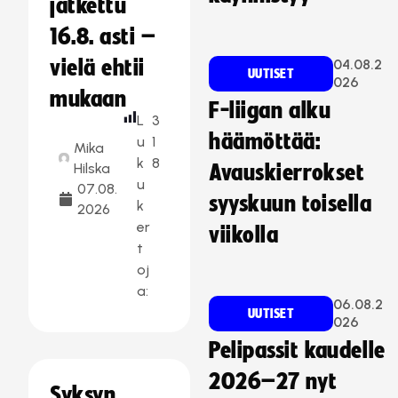
jatkettu
16.8. asti –
vielä ehtii
04.08.2
UUTISET
026
mukaan
F-liigan alku
L
3
häämöttää:
u
1
Mika
k
8
Hilska
Avauskierrokset
u
07.08.
syyskuun toisella
k
2026
er
viikolla
t
oj
a:
06.08.2
UUTISET
026
Pelipassit kaudelle
2026–27 nyt
Syksyn