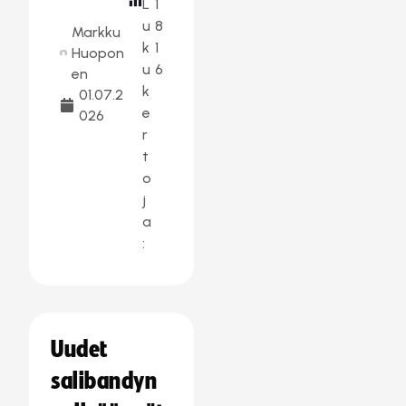
L
1
u
8
Markku
k
1
Huopon
u
6
en
k
01.07.2
e
026
r
t
o
j
a
:
Uudet
salibandyn