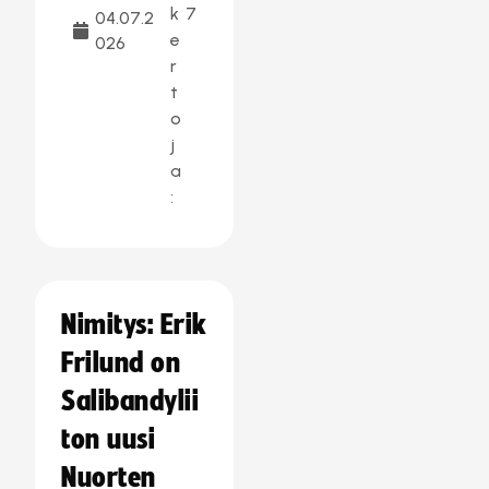
k
7
04.07.2
e
026
r
t
o
j
a
:
Nimitys: Erik
Frilund on
Salibandylii
ton uusi
Nuorten