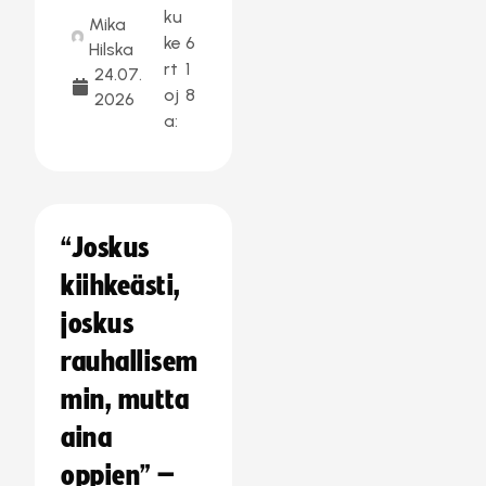
ku
Mika
ke
6
Hilska
rt
1
24.07.
oj
8
2026
a:
“Joskus
kiihkeästi,
joskus
rauhallisem
min, mutta
aina
oppien” –