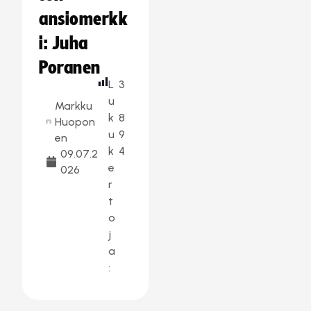
ansiomerkk
i: Juha
Poranen
L
3
u
Markku
k
8
Huopon
u
9
en
k
4
09.07.2
e
026
r
t
o
j
a
: