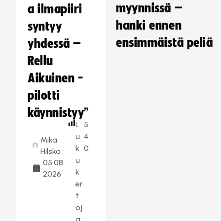
myynnissä –
a ilmapiiri
hanki ennen
syntyy
ensimmäistä peliä
yhdessä –
Reilu
Aikuinen -
pilotti
käynnistyy”
L
5
u
4
Mika
k
0
Hilska
u
05.08.
k
2026
er
t
oj
a: