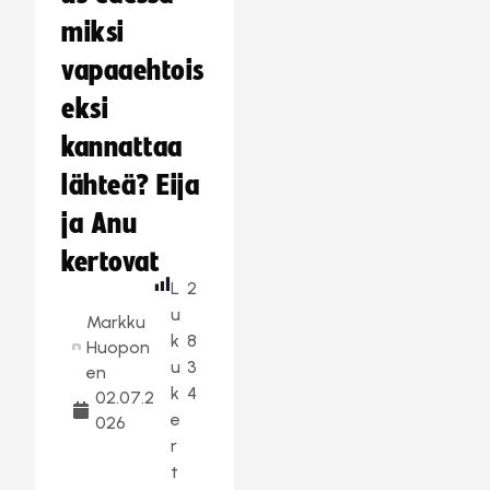
miksi
vapaaehtois
eksi
kannattaa
lähteä? Eija
ja Anu
kertovat
L
2
u
Markku
k
8
Huopon
u
3
en
k
4
02.07.2
e
026
r
t