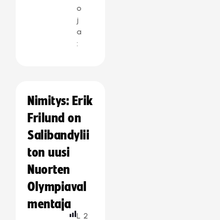
o
j
a
:
Nimitys: Erik
Frilund on
Salibandylii
ton uusi
Nuorten
Olympiaval
mentaja
L
2