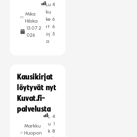
Lu
4
ku
Mika
ke
6
Hilska
rt
6
13.07.2
oj
5
026
a:
Kausikirjat
löytyvät nyt
Kuvat.fi-
palvelusta
L
4
u
1
Markku
k
8
Huopon