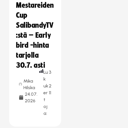
Mestareiden
Cup
SalibandyTV
:stä – Early
bird -hinta
tarjolla
30.7. asti
Lu
3
k
Mika
uk
2
Hilska
er
11
24.07.
t
2026
oj
a: