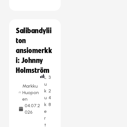
Salibandylii
ton
ansiomerkk
i: Johnny
Holmström
L
3
u
Markku
k
2
Huopon
u
4
en
k
8
04.07.2
e
026
r
t