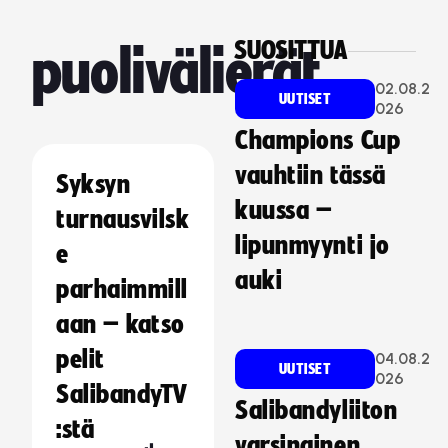
SUOSITTUA
puolivälierät
02.08.2
UUTISET
026
Champions Cup
vauhtiin tässä
Syksyn
kuussa –
turnausvilsk
lipunmyynti jo
e
auki
parhaimmill
aan – katso
pelit
04.08.2
UUTISET
026
SalibandyTV
Salibandyliiton
:stä
varsinainen