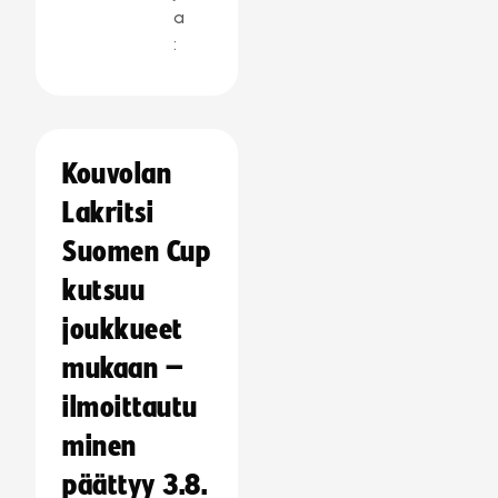
a
:
Kouvolan
Lakritsi
Suomen Cup
kutsuu
joukkueet
mukaan –
ilmoittautu
minen
päättyy 3.8.