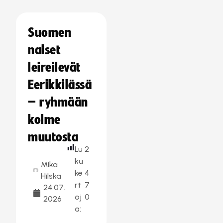
Suomen
naiset
leireilevät
Eerikkilässä
– ryhmään
kolme
muutosta
Lu
2
ku
Mika
ke
4
Hilska
rt
7
24.07.
oj
0
2026
a: