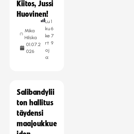
Kiitos, Jussi
Huovinen!
Lu
1
ku
6
Mika
ke
7
Hilska
rt
9
01.07.2
oj
026
a:
Salibandylii
ton hallitus
täydensi
maajoukkue