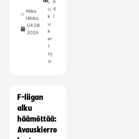
L
6
u
4
Mika
k
1
Hilska
u
04.08.
k
2026
er
t
oj
a:
F-liigan
alku
häämöttää:
Avauskierro