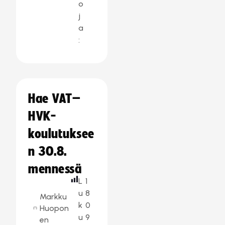
o
j
a
:
Hae VAT–
HVK-
koulutuksee
n 30.8.
mennessä
L
1
u
8
Markku
k
0
Huopon
u
9
en