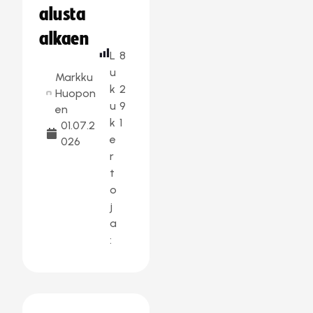
alusta
alkaen
L
8
u
Markku
k
2
Huopon
u
9
en
k
1
01.07.2
e
026
r
t
o
j
a
: