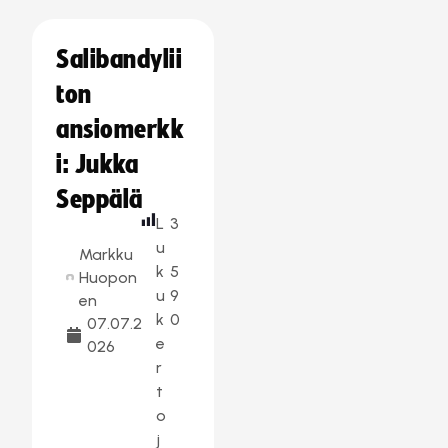
Salibandylii
ton
ansiomerkk
i: Jukka
Seppälä
L
3
u
Markku
k
5
Huopon
u
9
en
k
0
07.07.2
e
026
r
t
o
j