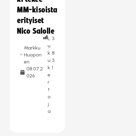
MM-kisoista
erityiset
Nico Salolle
L
3
u
Markku
k
8
Huopon
u
3
en
k
1
08.07.2
e
026
r
t
o
j
a
: