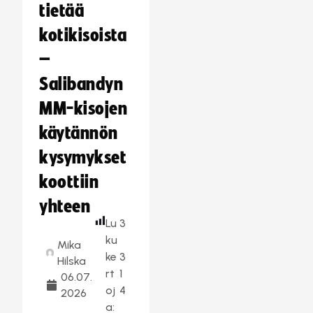
tietää
kotikisoista
–
Salibandyn
MM-kisojen
käytännön
kysymykset
koottiin
yhteen
Lu
3
ku
Mika
ke
3
Hilska
rt
1
06.07.
oj
4
2026
a: