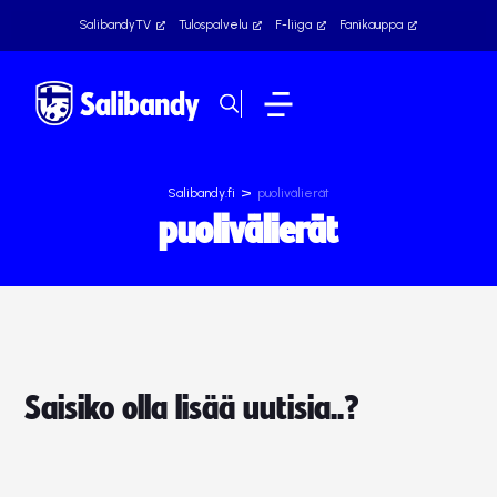
SalibandyTV
Tulospalvelu
F-liiga
Fanikauppa
>
Salibandy.fi
puolivälierät
puolivälierät
Saisiko olla lisää uutisia..?