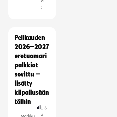
a
:
Pelikauden
2026–2027
erotuomari
palkkiot
sovittu –
lisätty
kilpailusään
töihin
L
3
u
Markku