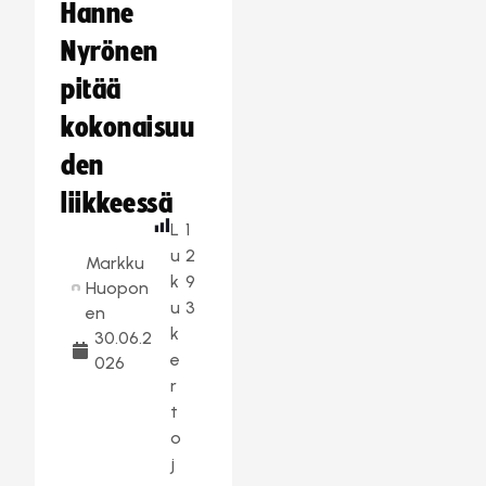
Hanne
Nyrönen
pitää
kokonaisuu
den
liikkeessä
L
1
u
2
Markku
k
9
Huopon
u
3
en
k
30.06.2
e
026
r
t
o
j