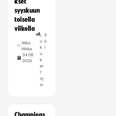
kset
syyskuun
toisella
viikolla
L
5
u
6
Mika
k
1
Hilska
u
04.08.
k
2026
er
t
oj
a:
Champions