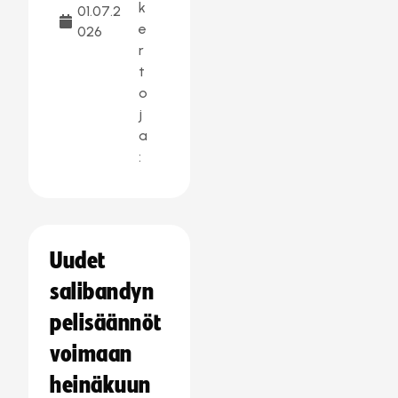
k
01.07.2
e
026
r
t
o
j
a
:
Uudet
salibandyn
pelisäännöt
voimaan
heinäkuun