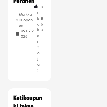
Poranen
L
3
u
Markku
k
8
Huopon
u
6
en
k
3
09.07.2
e
026
r
t
o
j
a
:
Kotikaupun
ki tekee