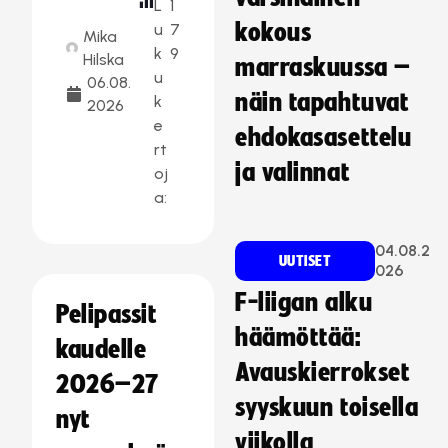
L
1
kokous
u
7
Mika
k
9
Hilska
marraskuussa –
u
06.08.
näin tapahtuvat
k
2026
e
ehdokasasettelu
rt
ja valinnat
oj
a:
04.08.2
UUTISET
026
F-liigan alku
Pelipassit
häämöttää:
kaudelle
Avauskierrokset
2026–27
syyskuun toisella
nyt
viikolla