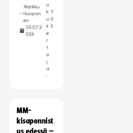
u
Markku
k
7
Huopon
u
0
en
k
5
03.07.2
e
026
r
t
o
j
a
:
MM-
kisaponnist
us edessä –