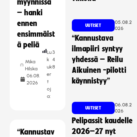
myynnissä
– hanki
ennen
05.08.2
UUTISET
026
ensimmäist
“Kannustava
ä peliä
ilmapiiri syntyy
Lu
3
yhdessä – Reilu
k
4
Mika
uk
8
Hilska
Aikuinen -pilotti
er
06.08.
käynnistyy”
t
2026
oj
a:
06.08.2
UUTISET
026
Pelipassit kaudelle
2026–27 nyt
“Kannustav