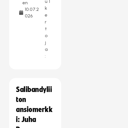
u
1
en
k
10.07.2
e
026
r
t
o
j
a
:
Salibandylii
ton
ansiomerkk
i: Juha