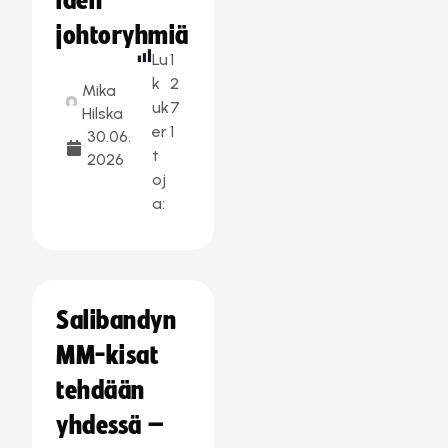
iden
johtoryhmiä
Lu
1
k
2
Mika
uk
7
Hilska
er
1
30.06.
t
2026
oj
a:
Salibandyn
MM-kisat
tehdään
yhdessä –