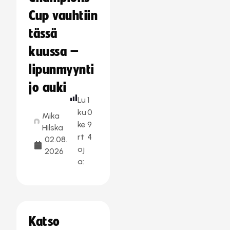
Cup vauhtiin
tässä
kuussa –
lipunmyynti
jo auki
Lu
1
ku
0
Mika
ke
9
Hilska
rt
4
02.08.
oj
2026
a:
Katso