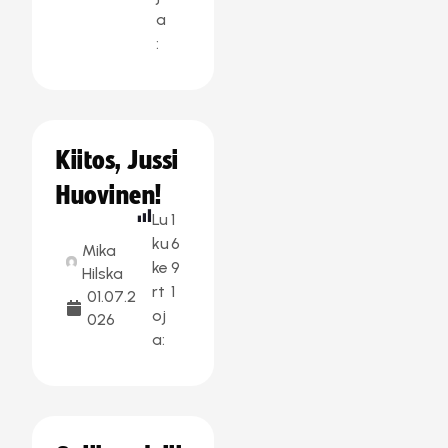
a
:
Kiitos, Jussi
Huovinen!
Lu
1
ku
6
Mika
ke
9
Hilska
rt
1
01.07.2
oj
026
a: