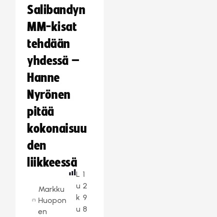
Salibandyn
MM-kisat
tehdään
yhdessä –
Hanne
Nyrönen
pitää
kokonaisuu
den
liikkeessä
L
1
u
2
Markku
k
9
Huopon
u
8
en