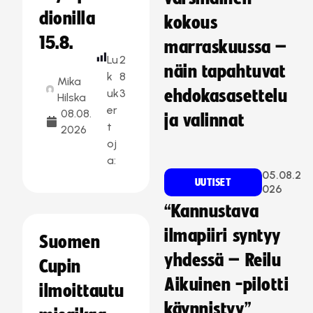
dionilla
kokous
15.8.
marraskuussa –
Lu
2
näin tapahtuvat
k
8
Mika
uk
3
ehdokasasettelu
Hilska
er
08.08.
ja valinnat
t
2026
oj
a:
05.08.2
UUTISET
026
“Kannustava
ilmapiiri syntyy
Suomen
yhdessä – Reilu
Cupin
Aikuinen -pilotti
ilmoittautu
käynnistyy”