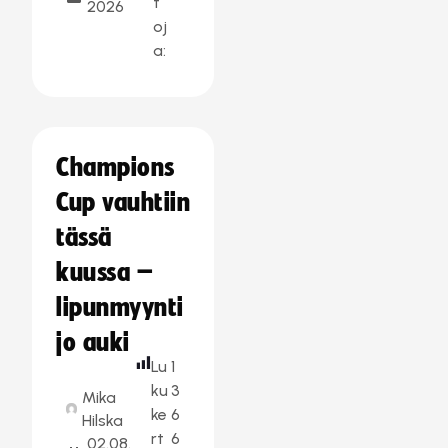
t
2026
oj
a:
Champions
Cup vauhtiin
tässä
kuussa –
lipunmyynti
jo auki
Lu
1
ku
3
Mika
ke
6
Hilska
rt
6
02.08.