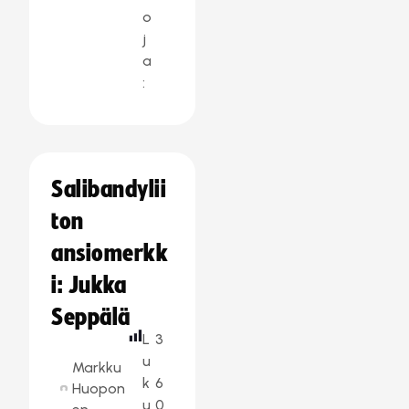
o
j
a
:
Salibandylii
ton
ansiomerkk
i: Jukka
Seppälä
L
3
u
Markku
k
6
Huopon
u
0