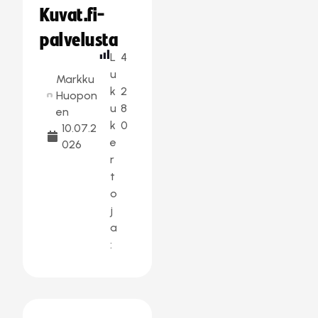
Kuvat.fi-
palvelusta
L
4
u
Markku
k
2
Huopon
u
8
en
k
0
10.07.2
e
026
r
t
o
j
a
: