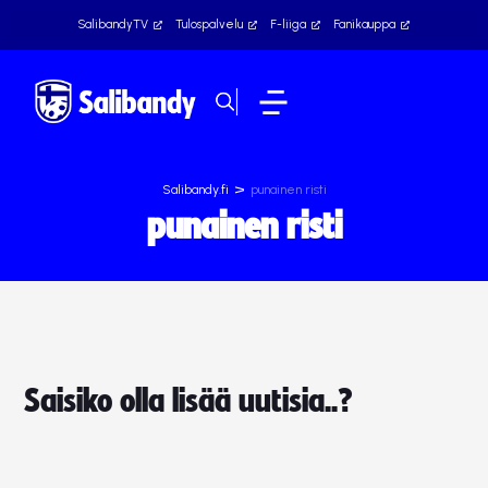
SalibandyTV
Tulospalvelu
F-liiga
Fanikauppa
>
Salibandy.fi
punainen risti
punainen risti
Saisiko olla lisää uutisia..?