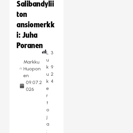
Salibandylii
ton
ansiomerkk
i: Juha
Poranen
L
3
u
Markku
k
9
Huopon
u
2
en
k
4
09.07.2
e
026
r
t
o
j
a
: