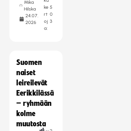
ku
Mika
ke
5
Hilska
rt
0
24.07.
oj
3
2026
a:
Suomen
naiset
leireilevät
Eerikkilässä
– ryhmään
kolme
muutosta
Lu
2