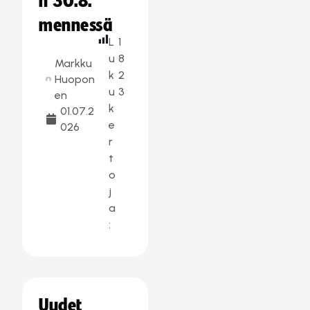
n 30.8.
mennessä
L
1
u
8
Markku
k
2
Huopon
u
3
en
k
01.07.2
e
026
r
t
o
j
a
:
Uudet