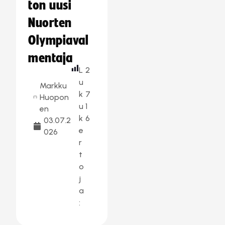
ton uusi
Nuorten
Olympiaval
mentaja
L
2
u
Markku
k
7
Huopon
u
1
en
k
6
03.07.2
e
026
r
t
o
j
a
: