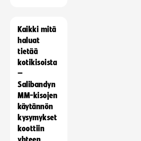
Kaikki mitä
haluat
tietää
kotikisoista
–
Salibandyn
MM-kisojen
käytännön
kysymykset
koottiin
yhteen