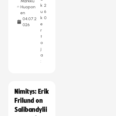
Markku
k
2
Huopon
u
6
en
k
0
04.07.2
e
026
r
t
o
j
a
:
Nimitys: Erik
Frilund on
Salibandylii