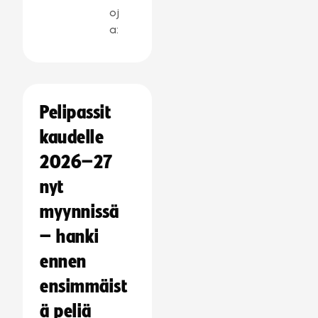
oj
a:
Pelipassit
kaudelle
2026–27
nyt
myynnissä
– hanki
ennen
ensimmäist
ä peliä