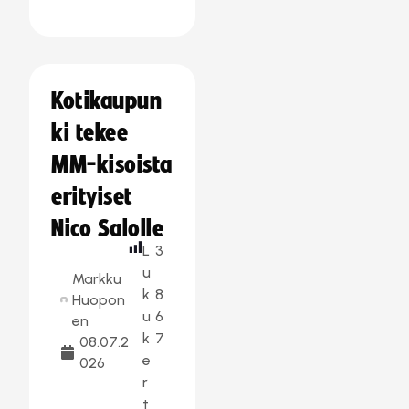
Kotikaupun
ki tekee
MM-kisoista
erityiset
Nico Salolle
L
3
u
Markku
k
8
Huopon
u
6
en
k
7
08.07.2
e
026
r
t