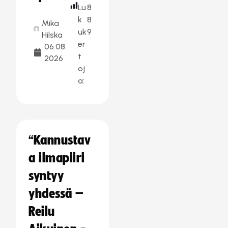
Lu
8
k
8
Mika
uk
9
Hilska
er
06.08.
t
2026
oj
a:
“Kannustav
a ilmapiiri
syntyy
yhdessä –
Reilu