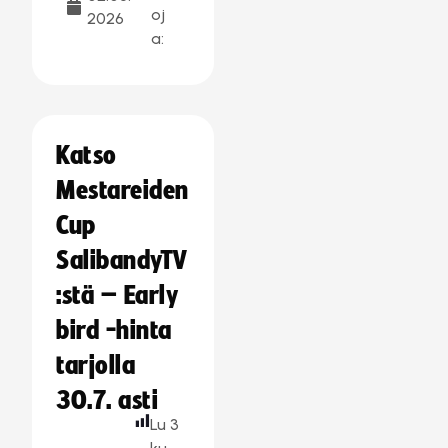
oj
2026
a:
Katso
Mestareiden
Cup
SalibandyTV
:stä – Early
bird -hinta
tarjolla
30.7. asti
Lu
3