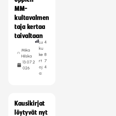
MM-
kultavalmen
taja kertaa
taivaltaan
Lu
4
ku
Mika
ke
8
Hilska
rt
7
13.07.2
oj
4
026
a:
Kausikirjat
löytyvät nyt