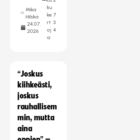
ku
Mika
ke
7
Hilska
rt
3
24.07.
oj
4
2026
a:
“Joskus
kiihkeästi,
joskus
rauhallisem
min, mutta
aina
oppien” –