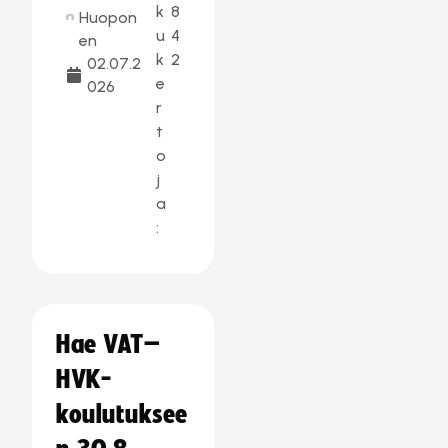
k
8
Huopon
u
4
en
k
2
02.07.2
e
026
r
t
o
j
a
:
Hae VAT–
HVK-
koulutuksee