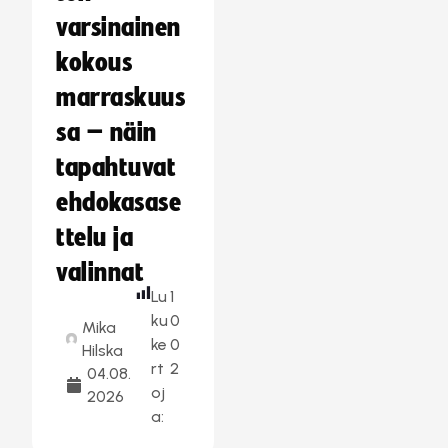
varsinainen
kokous
marraskuus
sa – näin
tapahtuvat
ehdokasase
ttelu ja
valinnat
Lu
1
ku
0
Mika
ke
0
Hilska
rt
2
04.08.
oj
2026
a: