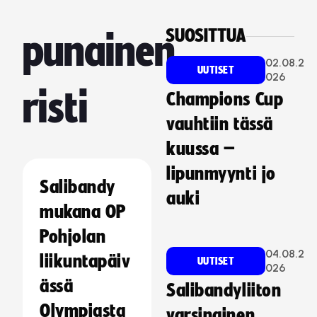
SUOSITTUA
punainen
02.08.2
UUTISET
026
risti
Champions Cup
vauhtiin tässä
kuussa –
lipunmyynti jo
Salibandy
auki
mukana OP
Pohjolan
04.08.2
liikuntapäiv
UUTISET
026
ässä
Salibandyliiton
Olympiasta
varsinainen