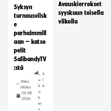
Avauskierrokset
Syksyn
syyskuun toisella
turnausvilsk
viikolla
e
parhaimmill
aan – katso
pelit
SalibandyTV
:stä
L
6
u
1
Mika
k
6
Hilska
u
06.08.
k
2026
er
t