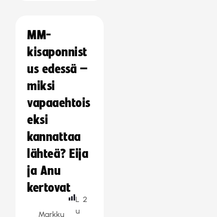
MM-
kisaponnist
us edessä –
miksi
vapaaehtois
eksi
kannattaa
lähteä? Eija
ja Anu
kertovat
L
2
u
Markku