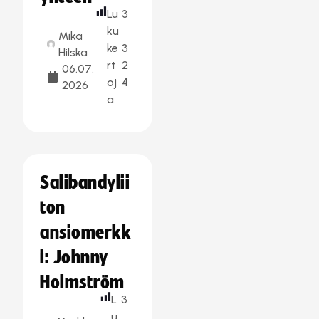
Lu
3
ku
Mika
ke
3
Hilska
rt
2
06.07.
oj
4
2026
a:
Salibandylii
ton
ansiomerkk
i: Johnny
Holmström
L
3
u