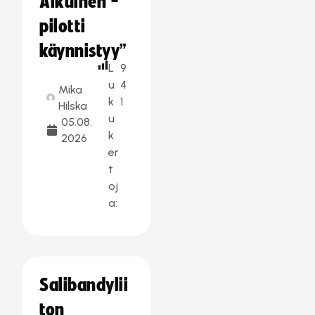
Aikuinen -
pilotti
käynnistyy”
L
9
u
4
Mika
k
1
Hilska
u
05.08.
k
2026
er
t
oj
a:
Salibandylii
ton