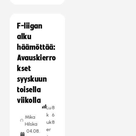
F-liigan
alku
häämöttää:
Avauskierro
kset
syyskuun
toisella
viikolla
Lu
8
k
6
Mika
uk
8
Hilska
er
04.08.