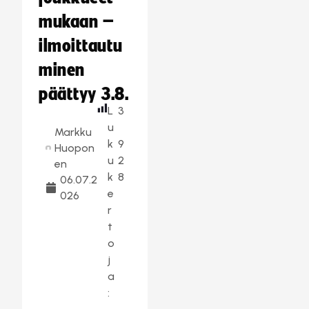
mukaan –
ilmoittautu
minen
päättyy 3.8.
L
3
u
Markku
k
9
Huopon
u
2
en
k
8
06.07.2
e
026
r
t
o
j
a
: