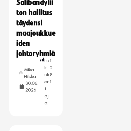
Salibandylii
ton hallitus
täydensi
maajoukkue
iden
johtoryhmiä
Lu
1
k
2
Mika
uk
8
Hilska
er
1
30.06.
t
2026
oj
a: