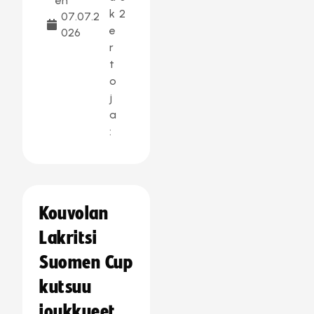
en
k
2
07.07.2
e
026
r
t
o
j
a
:
Kouvolan
Lakritsi
Suomen Cup
kutsuu
joukkueet