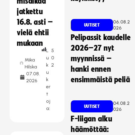
misaikaa
jatkettu
16.8. asti –
06.08.2
UUTISET
026
vielä ehtii
Pelipassit kaudelle
mukaan
2026–27 nyt
L
5
myynnissä –
u
0
Mika
k
2
Hilska
hanki ennen
u
07.08.
ensimmäistä peliä
k
2026
er
t
oj
04.08.2
UUTISET
a:
026
F-liigan alku
häämöttää: