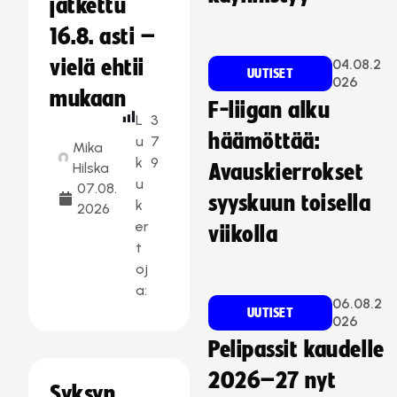
jatkettu
16.8. asti –
vielä ehtii
04.08.2
UUTISET
026
mukaan
F-liigan alku
L
3
häämöttää:
u
7
Mika
k
9
Hilska
Avauskierrokset
u
07.08.
syyskuun toisella
k
2026
er
viikolla
t
oj
a:
06.08.2
UUTISET
026
Pelipassit kaudelle
2026–27 nyt
Syksyn