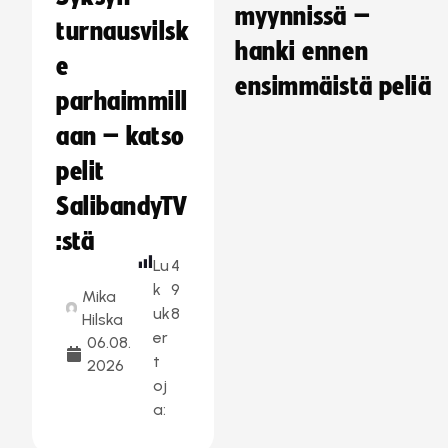
myynnissä –
turnausvilsk
hanki ennen
e
ensimmäistä peliä
parhaimmill
aan – katso
pelit
SalibandyTV
:stä
Lu
4
k
9
Mika
uk
8
Hilska
er
06.08.
t
2026
oj
a: