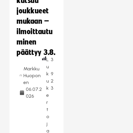
kutsuu
joukkueet
mukaan –
ilmoittautu
minen
päättyy 3.8.
L
3
u
Markku
k
9
Huopon
u
2
en
k
3
06.07.2
e
026
r
t
o
j
a