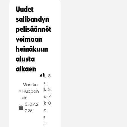
Uudet
salibandyn
pelisäännöt
voimaan
heinäkuun
alusta
alkaen
L
8
u
Markku
k
3
Huopon
u
7
en
k
0
01.07.2
e
026
r
t