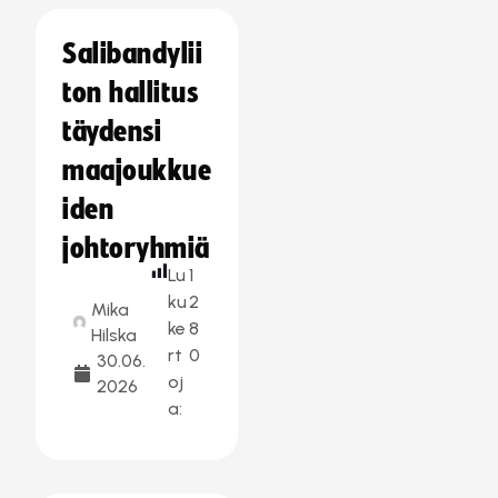
Salibandylii
ton hallitus
täydensi
maajoukkue
iden
johtoryhmiä
Lu
1
ku
2
Mika
ke
8
Hilska
rt
0
30.06.
oj
2026
a: