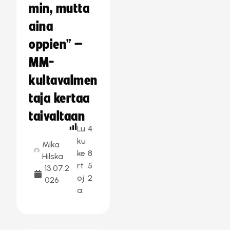
min, mutta
aina
oppien” –
MM-
kultavalmen
taja kertaa
taivaltaan
Lu
4
ku
Mika
ke
8
Hilska
rt
5
13.07.2
oj
2
026
a: