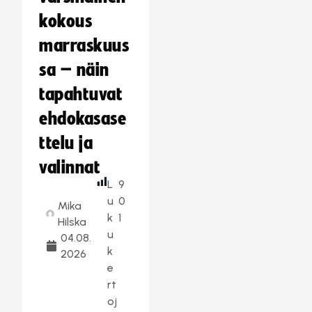
kokous
marraskuus
sa – näin
tapahtuvat
ehdokasase
ttelu ja
valinnat
L
9
u
0
Mika
k
1
Hilska
u
04.08.
k
2026
e
rt
oj