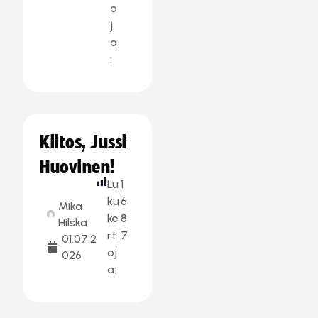
o
j
a
:
Kiitos, Jussi
Huovinen!
Lu
1
ku
6
Mika
ke
8
Hilska
rt
7
01.07.2
oj
026
a: