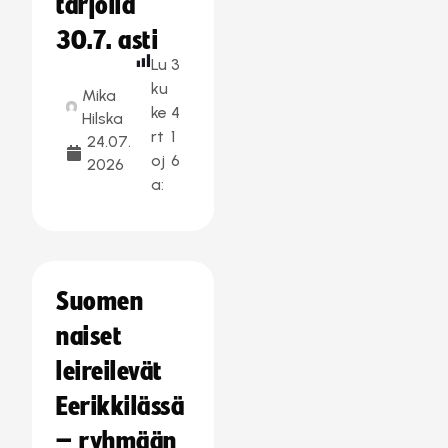
tarjolla
30.7. asti
Lu
3
ku
Mika
ke
4
Hilska
rt
1
24.07.
oj
6
2026
a:
Suomen
naiset
leireilevät
Eerikkilässä
– ryhmään