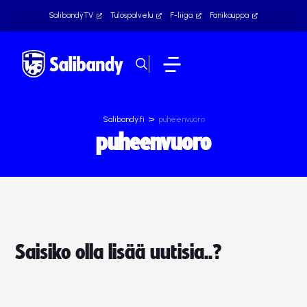
SalibandyTV
Tulospalvelu
F-liiga
Fanikauppa
>
Salibandy.fi
puheenvuoro
puheenvuoro
Saisiko olla lisää uutisia..?