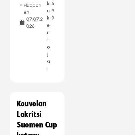
k
5
Huopon
u
9
en
k
9
07.07.2
e
026
r
t
o
j
a
:
Kouvolan
Lakritsi
Suomen Cup