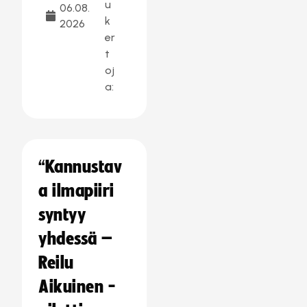
u
06.08.
k
2026
er
t
oj
a:
“Kannustav
a ilmapiiri
syntyy
yhdessä –
Reilu
Aikuinen -