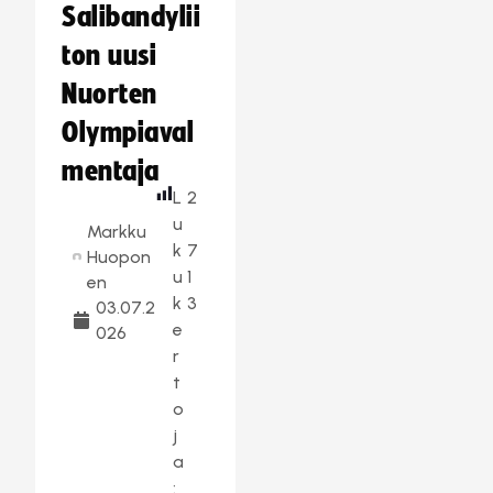
Salibandylii
ton uusi
Nuorten
Olympiaval
mentaja
L
2
u
Markku
k
7
Huopon
u
1
en
k
3
03.07.2
e
026
r
t
o
j
a
: