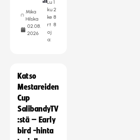
Lu
1
ku
2
Mika
ke
8
Hilska
rt
8
02.08.
oj
2026
a:
Katso
Mestareiden
Cup
SalibandyTV
:stä – Early
bird -hinta