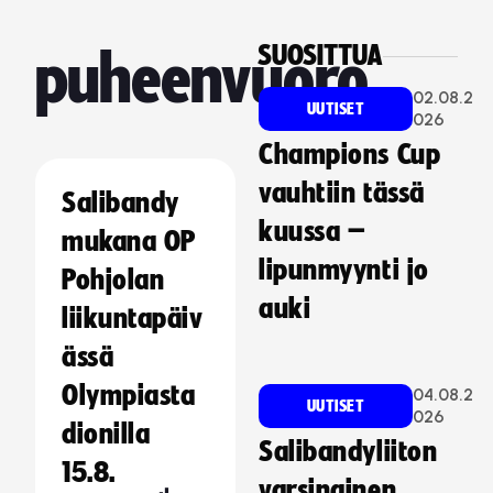
SUOSITTUA
puheenvuoro
02.08.2
UUTISET
026
Champions Cup
vauhtiin tässä
Salibandy
kuussa –
mukana OP
lipunmyynti jo
Pohjolan
auki
liikuntapäiv
ässä
Olympiasta
04.08.2
UUTISET
026
dionilla
Salibandyliiton
15.8.
varsinainen