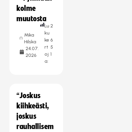
kolme
muutosta
Lu
2
ku
Mika
ke
6
Hilska
rt
5
24.07.
oj
1
2026
a:
“Joskus
kiihkeästi,
joskus
rauhallisem