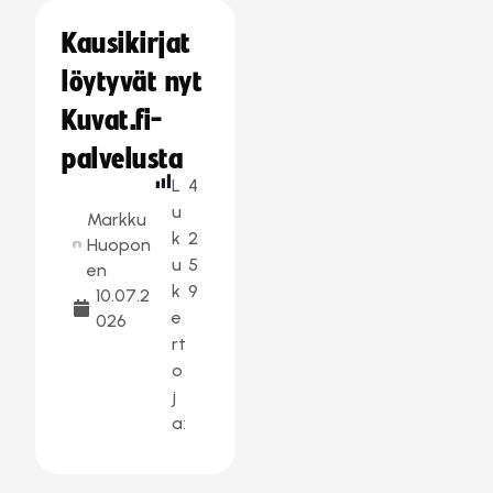
Kausikirjat
löytyvät nyt
Kuvat.fi-
palvelusta
L
4
u
Markku
k
2
Huopon
u
5
en
k
9
10.07.2
e
026
rt
o
j
a: