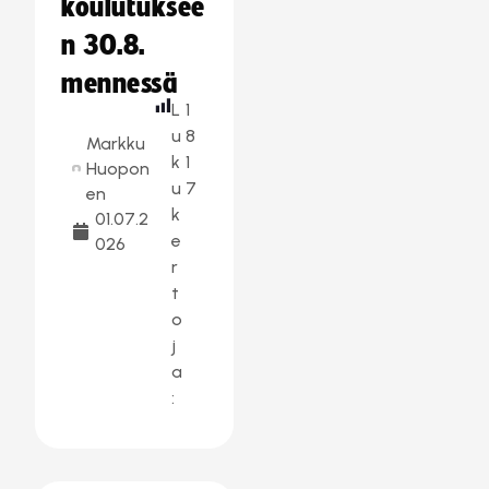
koulutuksee
n 30.8.
mennessä
L
1
u
8
Markku
k
1
Huopon
u
7
en
k
01.07.2
e
026
r
t
o
j
a
: