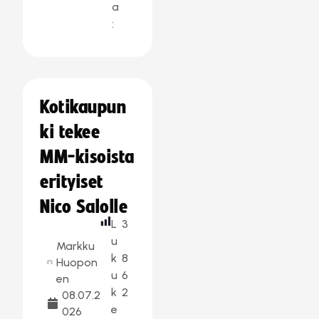
a
:
Kotikaupun
ki tekee
MM-kisoista
erityiset
Nico Salolle
L
3
u
Markku
k
8
Huopon
u
6
en
k
2
08.07.2
e
026