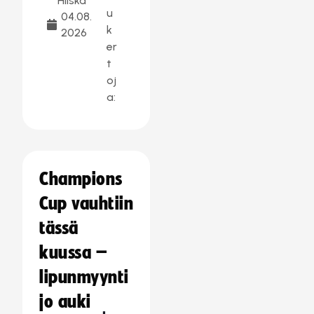
Hilska
u
04.08.
k
2026
er
t
oj
a:
Champions
Cup vauhtiin
tässä
kuussa –
lipunmyynti
jo auki