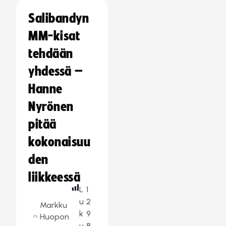
Salibandyn
MM-kisat
tehdään
yhdessä –
Hanne
Nyrönen
pitää
kokonaisuu
den
liikkeessä
L
1
u
2
Markku
k
9
Huopon
u
8