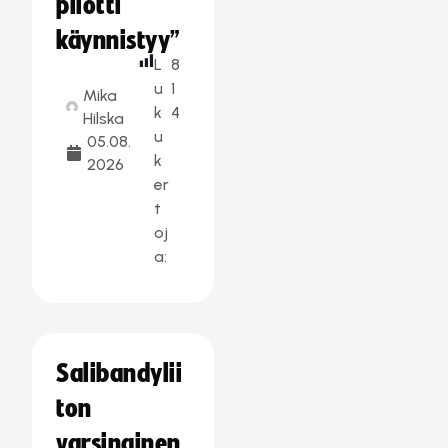
pilotti
käynnistyy”
L
8
u
1
Mika
k
4
Hilska
u
05.08.
k
2026
er
t
oj
a:
Salibandylii
ton
varsinainen