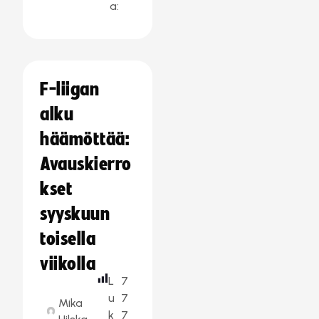
a:
F-liigan
alku
häämöttää:
Avauskierro
kset
syyskuun
toisella
viikolla
L
7
u
7
Mika
k
7