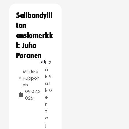
Salibandylii
ton
ansiomerkk
i: Juha
Poranen
L
3
u
Markku
k
9
Huopon
u
1
en
k
0
09.07.2
e
026
r
t
o
j