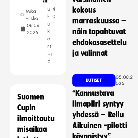
L
1
kokous
u
4
Mika
k
0
Hilska
marraskuussa –
u
08.08.
näin tapahtuvat
k
2026
e
ehdokasasettelu
rt
ja valinnat
oj
a:
05.08.2
UUTISET
026
“Kannustava
Suomen
ilmapiiri syntyy
Cupin
yhdessä – Reilu
ilmoittautu
Aikuinen -pilotti
misaikaa
käynnistyy”