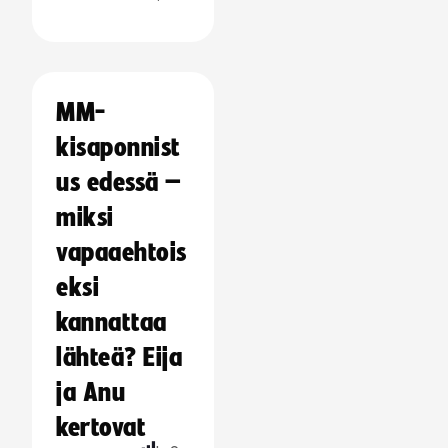
MM-
kisaponnist
us edessä –
miksi
vapaaehtois
eksi
kannattaa
lähteä? Eija
ja Anu
kertovat